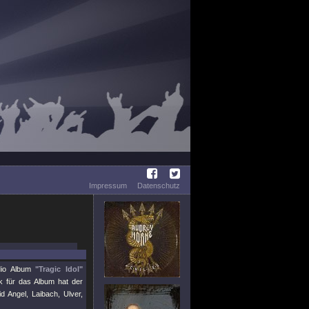
Impressum
Datenschutz
dio Album
"Tragic Idol"
k für das Album hat der
d Angel, Laibach, Ulver,