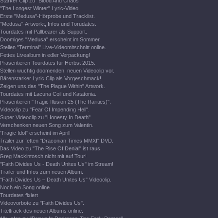
Starker Clip zu "Blood And Chaos"
"The Longest Winter" Lyric-Video.
Erste "Medusa"-Hörprobe und Tracklist.
"Medusa"-Artworkt, Infos und Torudates.
Tourdates mit Pallbearer als Support.
Doomiges "Medusa" erscheint im Sommer.
Stellen "Terminal" Live-Videomitschnitt online.
Fettes Livealbum in edler Verpackung!
Präsentieren Tourdates für Herbst 2015.
Stellen wuchtig doomenden, neuen Videoclip vor.
Bärenstarker Lyric Clip als Vorgeschmack!
Zeigen uns das "The Plague Within" Artwork.
Tourdates mit Lacuna Coil und Katatonia.
Präsentieren "Tragic Illusion 25 (The Rarities)".
Videoclip zu "Fear Of Impending Hell".
Super Videoclip zu "Honesty In Death"
Verschenken neuen Song zum Valentin.
"Tragic Idol" erscheint im April!
Trailer zur fetten "Draconian Times MMXI" DVD.
Das Video zu "The Rise Of Denial" ist raus.
Greg Mackintosch nicht mit auf Tour!
"Faith Divides Us - Death Unites Us" im Stream!
Trailer und Infos zum neuen Album.
"Faith Divides Us – Death Unites Us" Videoclip.
Noch ein Song online
Tourdates fixiert
Videovorbote zu "Faith Divides Us".
Titeltrack des neuen Albums online.