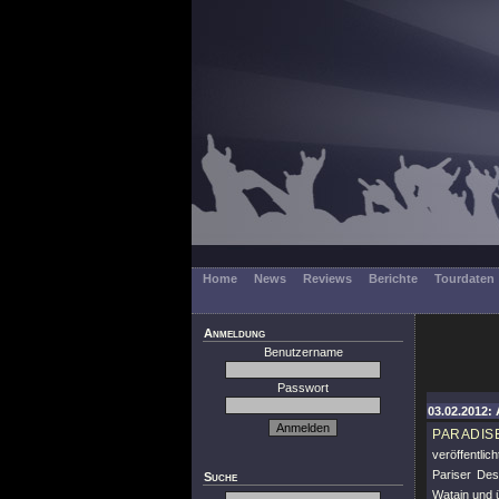
Home
News
Reviews
Berichte
Tourdaten
Anmeldung
Benutzername
Passwort
03.02.2012: 
PARADIS
veröffentli
Pariser Des
Suche
Watain und ü