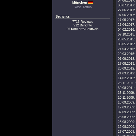
04.08.2017:
München
08.07.2017:
Rose Tattoo
27.06.2017:
07.06.2017:
Statistics
27.05.2017:
7713 Reviews
21.04.2017:
912 Berichte
26 Konzerte/Festivals
04.02.2016:
07.10.2015:
20.05.2015:
06.05.2015:
21.04.2015:
20.03.2015:
01.09.2013:
17.08.2013:
20.09.2012:
21.03.2012:
14.02.2012:
28.11.2011:
30.08.2011:
16.11.2009:
10.11.2009:
18.09.2009:
17.09.2009:
07.09.2009:
28.08.2009:
25.08.2009:
12.08.2009:
27.07.2009: