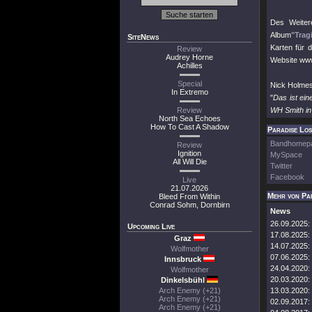
Des Weiter
Album
"Trag
SiteNews
Karten für 
Review
Audrey Horne
Website www
Achilles
Special
Nick Holmes 
In Extremo
"
Das ist ein
Review
WH Smith in j
North Sea Echoes
How To Cast A Shadow
Paradise Los
Bandhomep
Review
Ignition
MySpace
All Will Die
Twitter
Facebook
Live
21.07.2026
Mehr von Pa
Bleed From Within
Conrad Sohm, Dornbirn
News
26.09.2025:
Upcoming Live
17.08.2025:
Graz
14.07.2025:
Wolfmother
07.06.2025:
Innsbruck
24.04.2020:
Wolfmother
20.03.2020:
Dinkelsbühl
Arch Enemy (+21)
13.03.2020:
Arch Enemy (+21)
02.09.2017:
Arch Enemy (+21)