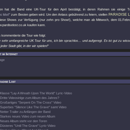
en hat die Band eine UK-Tour für den April bestätigt, in deren Rahmen sie einig
PARADISE 
ic Idol"
zum Besten geben wird. Um den Anlass gebührend zu feiern, stellen
diese Shows zur Verfügung (nur zehn pro Show!), welche man ab Mittwoch, dem 01.Februa
.pardiselost.co.uk kaufen kann.
kommentierte die Tour wie folgt:
e sehr umfangreiche UK Tour für uns, ich bin sprachlos… und aufgeregt. Es ist gut zu wiss
eder Stadt gibt, in der wir spielen!
"
t im Internet
age
radise Lost
Klasse "Lay A Wreath Upon The World" Lyric-Video
Dritte Videosinlge zum Album des Jahres?
Großartiges "Serpent On The Cross" Video
Superbes "Silence Like The Grave" samt Video
Netter Trailer zu Anfängen der Band
Starkes neues Video zum neuen Album
Neues Album steht vor den Toren
Düsteres "Until The Grave" Lyric-Video