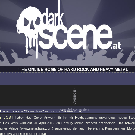
Kein Bild vorhanden.
Albumcover von "Tragic Idol" enthüllt. (Paradise Lost)
E LOST
haben das Cover-Artwork für ihr mit Hochspannung erwartetes, neues Stu
cht. Das Werk wird am 20. April 2012 via Century Media Records erscheinen. Das Artwor
igner Valnoir (www.metastazis.com) angefertigt, der auch bereits mit Künstlern wie Morbi
ber 150 anderen gearbeitet hat.