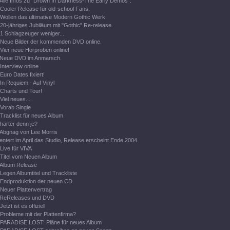
Alle Infos zu "Drown In Darkness-The Early Demos".
Cooler Release für old-school Fans.
Wollen das ultimative Modern Gothic Werk.
20-jähriges Jubiläum mit "Gothic" Re-release.
1 Schlagzeuger weniger...
Neue Bilder der kommenden DVD online.
Vier neue Hörproben online!
Neue DVD im Anmarsch.
Interview online
Euro Dates fixiert!
In Requiem - Auf Vinyl
Charts und Tour!
Viel neues...
Vorab Single
Tracklist für neues Album
härter denn je?
Abgnag von Lee Morris
entert im April das Studio, Release erscheint Ende 2004
Live für VIVA
Titel vom Neuen Album
Album Release
Legen Albumtitel und Trackliste
Endproduktion der neuen CD
Neuer Plattenvertrag
ReReleases und DVD
Jetzt ist es offiziell
Probleme mit der Plattenfirma?
PARADISE LOST: Pläne für neues Album