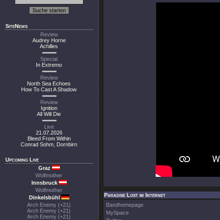
SiteNews
Review
Audrey Horne
Achilles
Special
In Extremo
Review
North Sea Echoes
How To Cast A Shadow
Review
Ignition
All Will Die
Live
21.07.2026
Bleed From Within
Conrad Sohm, Dornbirn
Upcoming Live
Graz
Wolfmother
Innsbruck
Wolfmother
Paradise Lost im Internet
Dinkelsbühl
Arch Enemy (+21)
Bandhomepage
Arch Enemy (+21)
MySpace
Arch Enemy (+21)