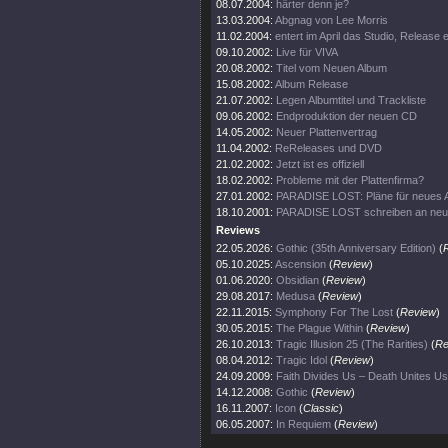
08.07.2004:
härter denn je?
13.03.2004:
Abgnag von Lee Morris
11.02.2004:
entert im April das Studio, Release
09.10.2002:
Live für VIVA
20.08.2002:
Titel vom Neuen Album
15.08.2002:
Album Release
21.07.2002:
Legen Albumtitel und Trackliste
09.06.2002:
Endproduktion der neuen CD
14.05.2002:
Neuer Plattenvertrag
11.04.2002:
ReReleases und DVD
21.02.2002:
Jetzt ist es offiziell
18.02.2002:
Probleme mit der Plattenfirma?
27.01.2002:
PARADISE LOST: Pläne für neues 
18.10.2001:
PARADISE LOST schreiben an ne
Reviews
22.05.2026:
Gothic (35th Anniversary Edition)
(
05.10.2025:
Ascension
(
Review
)
01.06.2020:
Obsidian
(
Review
)
29.08.2017:
Medusa
(
Review
)
22.11.2015:
Symphony For The Lost
(
Review
)
30.05.2015:
The Plague Within
(
Review
)
26.10.2013:
Tragic Illusion 25 (The Rarities)
(
Re
08.04.2012:
Tragic Idol
(
Review
)
24.09.2009:
Faith Divides Us – Death Unites Us
14.12.2008:
Gothic
(
Review
)
16.11.2007:
Icon
(
Classic
)
06.05.2007:
In Requiem
(
Review
)