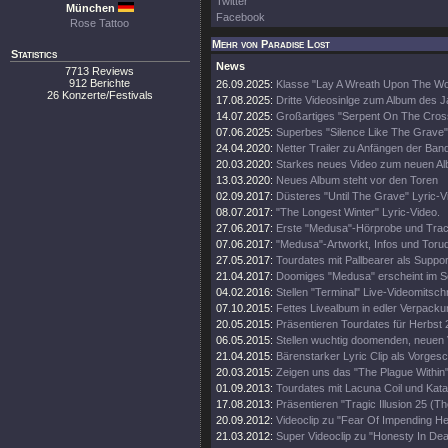
Twitter
München
Facebook
Rose Tattoo
Mehr von Paradise Lost
Statistics
News
7713 Reviews
912 Berichte
26.09.2025:
Klasse "Lay A Wreath Upon The Wor
26 Konzerte/Festivals
17.08.2025:
Dritte Videosinlge zum Album des 
14.07.2025:
Großartiges "Serpent On The Cros
07.06.2025:
Superbes "Silence Like The Grave"
24.04.2020:
Netter Trailer zu Anfängen der Ban
20.03.2020:
Starkes neues Video zum neuen A
13.03.2020:
Neues Album steht vor den Toren
02.09.2017:
Düsteres "Until The Grave" Lyric-V
08.07.2017:
"The Longest Winter" Lyric-Video.
27.06.2017:
Erste "Medusa"-Hörprobe und Track
07.06.2017:
"Medusa"-Artworkt, Infos und Toru
27.05.2017:
Tourdates mit Pallbearer als Suppor
21.04.2017:
Doomiges "Medusa" erscheint im 
04.02.2016:
Stellen "Terminal" Live-Videomitschni
07.10.2015:
Fettes Livealbum in edler Verpacku
20.05.2015:
Präsentieren Tourdates für Herbst 
06.05.2015:
Stellen wuchtig doomenden, neuen V
21.04.2015:
Bärenstarker Lyric Clip als Vorge
20.03.2015:
Zeigen uns das "The Plague Within"
01.09.2013:
Tourdates mit Lacuna Coil und Kata
17.08.2013:
Präsentieren "Tragic Illusion 25 (Th
20.09.2012:
Videoclip zu "Fear Of Impending Hel
21.03.2012:
Super Videoclip zu "Honesty In Dea