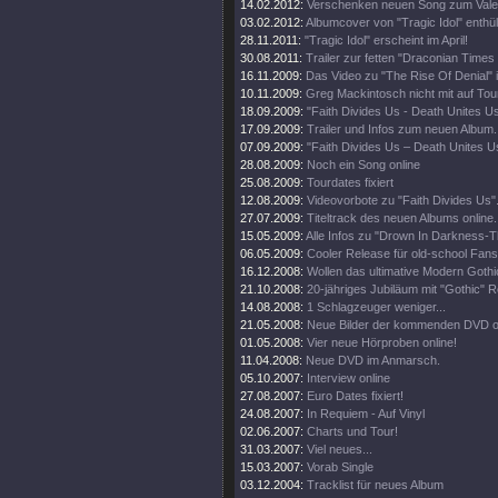
14.02.2012:
Verschenken neuen Song zum Valen
03.02.2012:
Albumcover von "Tragic Idol" enthüll
28.11.2011:
"Tragic Idol" erscheint im April!
30.08.2011:
Trailer zur fetten "Draconian Time
16.11.2009:
Das Video zu "The Rise Of Denial" i
10.11.2009:
Greg Mackintosch nicht mit auf Tou
18.09.2009:
"Faith Divides Us - Death Unites U
17.09.2009:
Trailer und Infos zum neuen Album.
07.09.2009:
"Faith Divides Us – Death Unites Us
28.08.2009:
Noch ein Song online
25.08.2009:
Tourdates fixiert
12.08.2009:
Videovorbote zu "Faith Divides Us"
27.07.2009:
Titeltrack des neuen Albums online.
15.05.2009:
Alle Infos zu "Drown In Darkness-
06.05.2009:
Cooler Release für old-school Fans
16.12.2008:
Wollen das ultimative Modern Goth
21.10.2008:
20-jähriges Jubiläum mit "Gothic" R
14.08.2008:
1 Schlagzeuger weniger...
21.05.2008:
Neue Bilder der kommenden DVD on
01.05.2008:
Vier neue Hörproben online!
11.04.2008:
Neue DVD im Anmarsch.
05.10.2007:
Interview online
27.08.2007:
Euro Dates fixiert!
24.08.2007:
In Requiem - Auf Vinyl
02.06.2007:
Charts und Tour!
31.03.2007:
Viel neues...
15.03.2007:
Vorab Single
03.12.2004:
Tracklist für neues Album