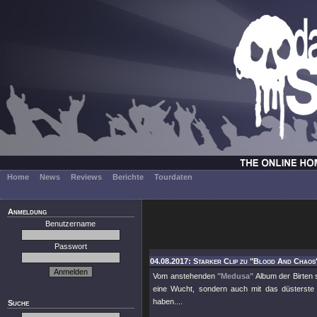
Home
News
Reviews
Berichte
Tourdaten
Anmeldung
Benutzername
Passwort
04.08.2017: Starker Clip zu "Blood And Chaos"
Vom anstehenden
"Medusa"
Album der Birten 
eine Wucht, sondern auch mit das düsterst
haben....
Suche