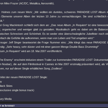
von Mike Frazer (AC/DC, Metallica, Aerosmith).
k Holmes zum neuen Werk: „Wir wollten ein dunkles, schweres PARADISE LOST Album m
 Elemente unserer Alben der letzten 10 Jahre zu vernachlässigen. Sie sind schließlich ei
ik.“
ist Greg Mackintosh schließt sich dem an: „Das neue Album „In Requiem“ ist eine bewuss
, organischer und weniger glatt zu gestalten. Musikalisch geht es dabei um die Balance
wischen Schrecken und Schönheit. Es ist weder eine überschwängliche Jubelfeier noch ei
einfach die Gefühle die aufkommen, wenn man von Leben und Tod umgeben wird.“
zeuger Jeff Singer beantwortet die Frage Nummer eins: „Wie klingt das neue PARADISE
ndig: „Sehr heavy, sehr düster und mit einer ganzen Menge Double Bass Drumming!“
um „In Requiem“ wird am 18. Mai 2007 veröffentlicht.
„The Enemy“ erscheint inklusive einem Trailer zur kommenden PARADISE LOST Dokumenta
an Noubar), die auf dem Filmfestival in Cannes im Mai 2007 erstmalig präsentiert wird, als
en, nur auf dieser Single erhältlichen Song „Godless“.
acklist der neuen PARADISE LOST Single:
my
Black Skies
exclusive single bonus track)
tury Media
t im Internet