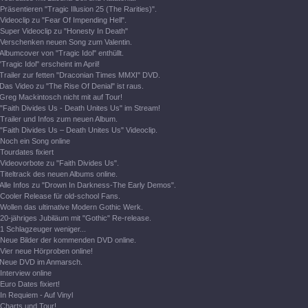
Präsentieren "Tragic Illusion 25 (The Rarities)".
Videoclip zu "Fear Of Impending Hell".
Super Videoclip zu "Honesty In Death"
Verschenken neuen Song zum Valentin.
Albumcover von "Tragic Idol" enthüllt.
"Tragic Idol" erscheint im April!
Trailer zur fetten "Draconian Times MMXI" DVD.
Das Video zu "The Rise Of Denial" ist raus.
Greg Mackintosch nicht mit auf Tour!
"Faith Divides Us - Death Unites Us" im Stream!
Trailer und Infos zum neuen Album.
"Faith Divides Us – Death Unites Us" Videoclip.
Noch ein Song online
Tourdates fixiert
Videovorbote zu "Faith Divides Us".
Titeltrack des neuen Albums online.
Alle Infos zu "Drown In Darkness-The Early Demos".
Cooler Release für old-school Fans.
Wollen das ultimative Modern Gothic Werk.
20-jähriges Jubiläum mit "Gothic" Re-release.
1 Schlagzeuger weniger...
Neue Bilder der kommenden DVD online.
Vier neue Hörproben online!
Neue DVD im Anmarsch.
Interview online
Euro Dates fixiert!
In Requiem - Auf Vinyl
Charts und Tour!