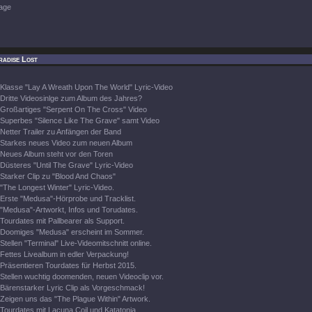
age
radise Lost
Klasse "Lay A Wreath Upon The World" Lyric-Video
Dritte Videosinlge zum Album des Jahres?
Großartiges "Serpent On The Cross" Video
Superbes "Silence Like The Grave" samt Video
Netter Trailer zu Anfängen der Band
Starkes neues Video zum neuen Album
Neues Album steht vor den Toren
Düsteres "Until The Grave" Lyric-Video
Starker Clip zu "Blood And Chaos"
"The Longest Winter" Lyric-Video.
Erste "Medusa"-Hörprobe und Tracklist.
"Medusa"-Artworkt, Infos und Torudates.
Tourdates mit Pallbearer als Support.
Doomiges "Medusa" erscheint im Sommer.
Stellen "Terminal" Live-Videomitschnitt online.
Fettes Livealbum in edler Verpackung!
Präsentieren Tourdates für Herbst 2015.
Stellen wuchtig doomenden, neuen Videoclip vor.
Bärenstarker Lyric Clip als Vorgeschmack!
Zeigen uns das "The Plague Within" Artwork.
Tourdates mit Lacuna Coil und Katatonia.