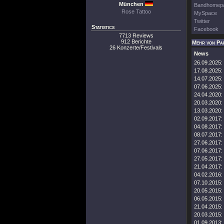
München
Bandhomep
Rose Tattoo
MySpace
Twitter
Statistics
Facebook
7713 Reviews
912 Berichte
Mehr von Pa
26 Konzerte/Festivals
News
26.09.2025:
17.08.2025:
14.07.2025:
07.06.2025:
24.04.2020:
20.03.2020:
13.03.2020:
02.09.2017:
04.08.2017:
08.07.2017:
27.06.2017:
07.06.2017:
27.05.2017:
21.04.2017:
04.02.2016:
07.10.2015:
20.05.2015:
06.05.2015:
21.04.2015:
20.03.2015:
01.09.2013: