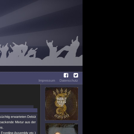
Impressum
Datenschutz
süchtig erwarteten Debüt
 packende Mixtur aus der
ms.
Frontline Assembly etc.)