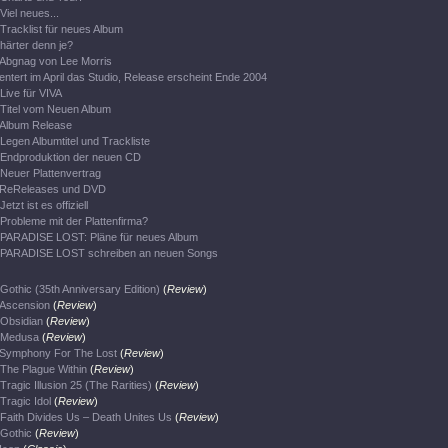
Viel neues...
Tracklist für neues Album
härter denn je?
Abgnag von Lee Morris
entert im April das Studio, Release erscheint Ende 2004
Live für VIVA
Titel vom Neuen Album
Album Release
Legen Albumtitel und Trackliste
Endproduktion der neuen CD
Neuer Plattenvertrag
ReReleases und DVD
Jetzt ist es offiziell
Probleme mit der Plattenfirma?
PARADISE LOST: Pläne für neues Album
PARADISE LOST schreiben an neuen Songs
Gothic (35th Anniversary Edition)
(
Review
)
Ascension
(
Review
)
Obsidian
(
Review
)
Medusa
(
Review
)
Symphony For The Lost
(
Review
)
The Plague Within
(
Review
)
Tragic Illusion 25 (The Rarities)
(
Review
)
Tragic Idol
(
Review
)
Faith Divides Us – Death Unites Us
(
Review
)
Gothic
(
Review
)