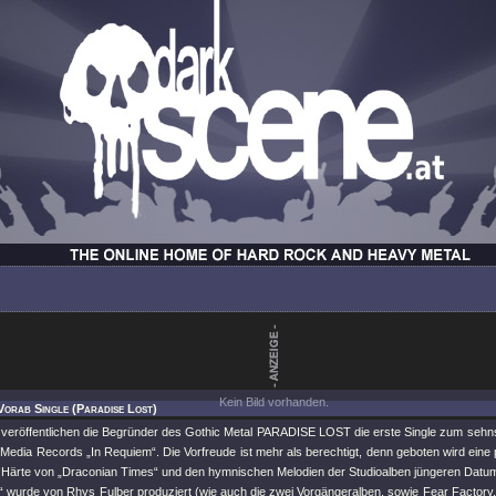
Kein Bild vorhanden.
Vorab Single (Paradise Lost)
l veröffentlichen die Begründer des Gothic Metal PARADISE LOST die erste Single zum sehn
 Media Records „In Requiem“. Die Vorfreude ist mehr als berechtigt, denn geboten wird eine
 Härte von „Draconian Times“ und den hymnischen Melodien der Studioalben jüngeren Datu
“ wurde von Rhys Fulber produziert (wie auch die zwei Vorgängeralben, sowie Fear Factory, 