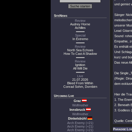
und gemixt 
Sänger Nic
SiteNews
melodischen
Review
Audrey Horne
unserer Mus
Achilles
Lead Gitarr
Special
Sound roher
In Extremo
Empathie, z
Review
Es enthält 
North Sea Echoes
Und Schlag
How To Cast A Shadow
kurz und bü
Review
Das neue Alb
Ignition
All Will Die
Die Single 
Live
(Regie: Dir
21.07.2026
Bleed From Within
dem exklusiv
Conrad Sohm, Dornbirn
Hier die Tr
Upcoming Live
1. The Ene
Graz
2. Beneath 
Wolfmother
Innsbruck
3. Godless (
Wolfmother
Dinkelsbühl
Quelle: Cen
Arch Enemy (+21)
Arch Enemy (+21)
Paradise Los
Arch Enemy (+21)