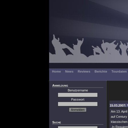
Home
News
Reviews
Berichte
Tourdaten
Anmeldung
Benutzername
Passwort
15.03.2007: 
Am 13. Apri
auf Century
klassischen
Suche
„In Requiem