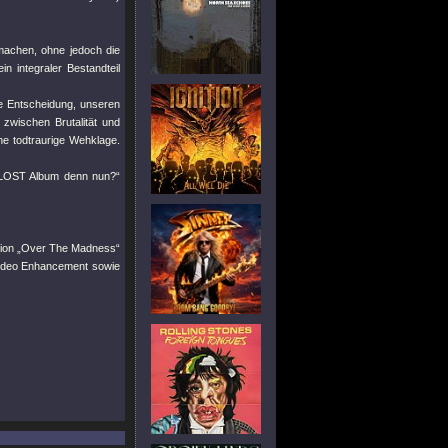
achen, ohne jedoch die
n integraler Bestandteil
te Entscheidung, unseren
 zwischen Brutalität und
ne todtraurige Wehklage.
 LOST Album denn nun?“
tion „Over The Madness“
 Video Enhancement sowie