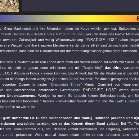
, Greg Mackintosh und ihre Mitstreiter haben die Kurve wirklich gekriegt. Spätestens 
d
"Faith Divides Us – Death Unites Us"
(zum Review)
, weiß die Ikone des Gothic Metal w
PARADISE LOST
r erwarten. Zeitlosigkeit und wenig Weiterentwicklung.
haben einige
ber ihre Wurzeln und ihre kreativen Meisterwerke der Jahre 91-97 sind dennoch übermächti
mitzuerleben, dass sich die Großmeister der düsteren Klänge wieder genau darauf besinnen.
iten diese Großtaten in diesem Leben nicht mehr überbieten können, tut nichts zur Sache. V
dass sie sich an genau jenen orientieren und mit
"Tragic Idol"
das dritte verdamm
E LOST
Album in Folge
kreieren konnten. Das Artwork hat Stil, die Produktion ist perfe
en und die Songs lassen wenig bis gar keinen Grund zur Kritik. Ein dunkel getragenes
"Solit
in superber Opener in bester
"Draconian Times"
Manier. Dominiert von klagenden 
PARADISE LOST
odie und unverkennbar emotionalem Gitarrenspiel.
waren imm
hen Understatements
. Weniger ist mehr. Es braucht keinen Schnickschnack, um So
in fesselnd hart treibendes
"Theories From Another World"
oder
"In This We Twell"
zu tiefsc
st perfekt so wie es ist.
l"
geht runter wie Öl. Düster, melancholisch und traurig. Dennoch packend und d
verdammt abwechslungsreich, wie es das Korsett dieser Band zulässt
. Bei
"To Th
ster den Doom Hammer aus, der Titeltrack kommt harmonisch und eingängig, während 
nd verstört präsentiert. Wenn man all diesen düster schimmernden Lorbeeren dann noch 