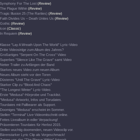
Symphony For The Lost
(
Review
)
The Plague Within
(
Review
)
Tragic Illusion 25 (The Rarities)
(
Review
)
Faith Divides Us – Death Unites Us
(
Review
)
Gothic
(
Review
)
Icon
(
Classic
)
In Requiem
(
Review
)
Klasse "Lay A Wreath Upon The World" Lyric-Video
Dritte Videosinlge zum Album des Jahres?
Großartiges "Serpent On The Cross" Video
Superbes "Silence Like The Grave" samt Video
Netter Trailer zu Anfängen der Band
Starkes neues Video zum neuen Album
Neues Album steht vor den Toren
Düsteres "Until The Grave" Lyric-Video
Starker Clip zu "Blood And Chaos"
"The Longest Winter" Lyric-Video.
Erste "Medusa"-Hörprobe und Tracklist.
"Medusa"-Artworkt, Infos und Torudates.
Tourdates mit Pallbearer als Support.
Doomiges "Medusa" erscheint im Sommer.
Stellen "Terminal" Live-Videomitschnitt online.
Fettes Livealbum in edler Verpackung!
Präsentieren Tourdates für Herbst 2015.
Stellen wuchtig doomenden, neuen Videoclip vor.
Bärenstarker Lyric Clip als Vorgeschmack!
Zeigen uns das "The Plague Within" Artwork.