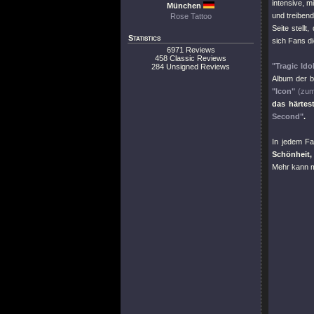
intensive, m
München
und treiben
Rose Tattoo
Seite stellt
Statistics
sich Fans d
6971 Reviews
458 Classic Reviews
"Tragic Ido
284 Unsigned Reviews
Album der b
"Icon"
(zum
das härtes
Second"
.
In jedem Fa
Schönheit, 
Mehr kann m