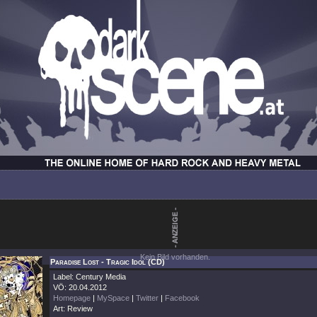
Kein Bild vorhanden.
Paradise Lost - Tragic Idol (CD)
Label: Century Media
VÖ: 20.04.2012
Homepage
|
MySpace
|
Twitter
|
Facebook
Art: Review