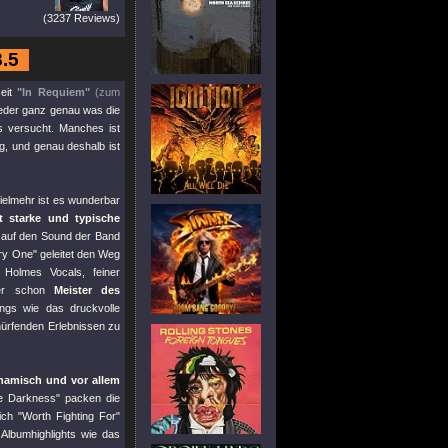
(3237 Reviews)
8.5
seit
"In Requiem"
(zum
ieder ganz genau was die
s versucht. Manches ist
g, und genau deshalb ist
ielmehr ist es wunderbar
t starke und typische
kt auf den Sound der Band
ary One"
geleitet den Weg
Holmes Vocals, feiner
er schon
Meister des
ngs wie das druckvolle
hürfenden Erlebnissen zu
ynamisch und vor allem
e Darkness"
packen die
sich
"Worth Fighting For"
Albumhighlights wie das