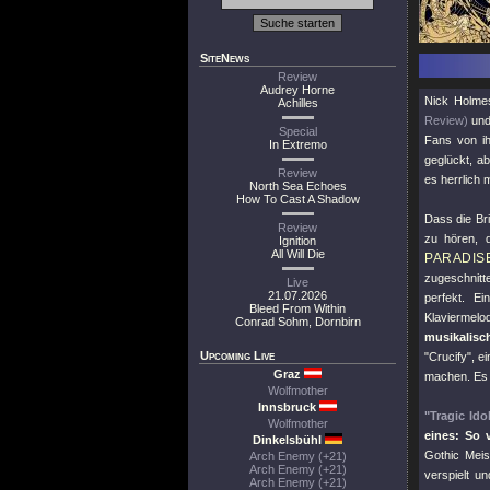
SiteNews
Review
Audrey Horne
Nick Holmes
Achilles
Review)
un
Special
Fans von ih
In Extremo
geglückt, a
Review
es herrlich 
North Sea Echoes
How To Cast A Shadow
Dass die Br
Review
zu hören, 
Ignition
All Will Die
PARADIS
zugeschnitt
Live
21.07.2026
perfekt. E
Bleed From Within
Klaviermel
Conrad Sohm, Dornbirn
musikalisc
Upcoming Live
"Crucify"
, e
Graz
machen. Es i
Wolfmother
Innsbruck
"Tragic Ido
Wolfmother
eines: So 
Dinkelsbühl
Gothic Mei
Arch Enemy (+21)
Arch Enemy (+21)
verspielt u
Arch Enemy (+21)