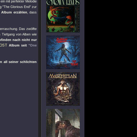
, ein mit perfekter Melodie
ng
"The Glorious End"
zur
Album erzählen
, dass
Überraschung. Das zwölfte
n Tiefgang von Alben wie
finden nach nicht nur
OST
Album seit
"One
n all seiner schlichten