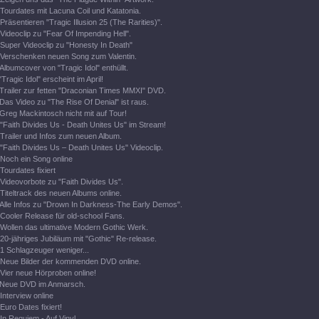
Tourdates mit Lacuna Coil und Katatonia.
Präsentieren "Tragic Illusion 25 (The Rarities)".
Videoclip zu "Fear Of Impending Hell".
Super Videoclip zu "Honesty In Death"
Verschenken neuen Song zum Valentin.
Albumcover von "Tragic Idol" enthüllt.
"Tragic Idol" erscheint im April!
Trailer zur fetten "Draconian Times MMXI" DVD.
Das Video zu "The Rise Of Denial" ist raus.
Greg Mackintosch nicht mit auf Tour!
"Faith Divides Us - Death Unites Us" im Stream!
Trailer und Infos zum neuen Album.
"Faith Divides Us – Death Unites Us" Videoclip.
Noch ein Song online
Tourdates fixiert
Videovorbote zu "Faith Divides Us".
Titeltrack des neuen Albums online.
Alle Infos zu "Drown In Darkness-The Early Demos".
Cooler Release für old-school Fans.
Wollen das ultimative Modern Gothic Werk.
20-jähriges Jubiläum mit "Gothic" Re-release.
1 Schlagzeuger weniger...
Neue Bilder der kommenden DVD online.
Vier neue Hörproben online!
Neue DVD im Anmarsch.
Interview online
Euro Dates fixiert!
In Requiem - Auf Vinyl