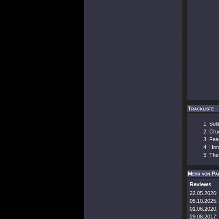
Trackliste
Soli
Cruc
Fea
Hon
The
Mehr von Pa
Reviews
22.05.2026:
05.10.2025:
01.06.2020:
29.08.2017: