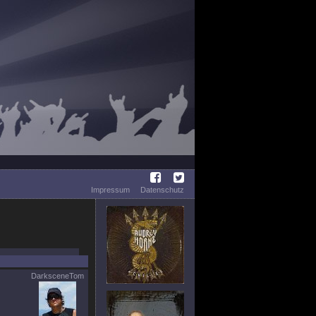
Impressum
Datenschutz
DarksceneTom