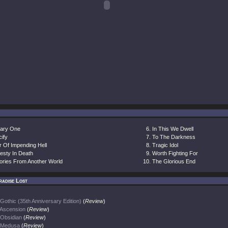
tary One
In This We Dwell
ify
To The Darkness
r Of Impending Hell
Tragic Idol
esty In Death
Worth Fighting For
ories From Another World
The Glorious End
radise Lost
Gothic (35th Anniversary Edition)
(
Review
)
Ascension
(
Review
)
Obsidian
(
Review
)
Medusa
(
Review
)