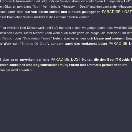
it großen Gitarrenläufen und tiefgründigen Gesangslinien veredelte
"Fear Of Impending Hell"
den Gitarren gekröntes
"Icon"
Vermächtnis
"Honesty In Death"
und den packenden Abgesa
PARADISE LOST
, dann
kann man nur von einem stilvoll und rundum gelungenen
ieser Band ohne Wenn und Aber in die Gemäuer stellen können.
l"
ist vielleicht kein Meisterwerk und in Anbetracht seiner Vorgänger auch keine wirkliche 
ritischen Gothic Metal Meister kann wohl auch nicht ganz die Magie, die Melodien und de
 Classic)
oder
"Draconian Times"
bieten, aber es ist dennoch
klasse und meinem Emp
PARADISE L
te Werk seit
"Shades Of God"
, sondern auch das verdammt beste
PARADISE LOST
ll aber ist es
unverkennbar jene
Kunst, die den Begriff Gothic i
edler Dunkelheit und ungekünstelter Trauer, Furcht und Dramatik perfekt definiert.
an gar nicht erwarten!