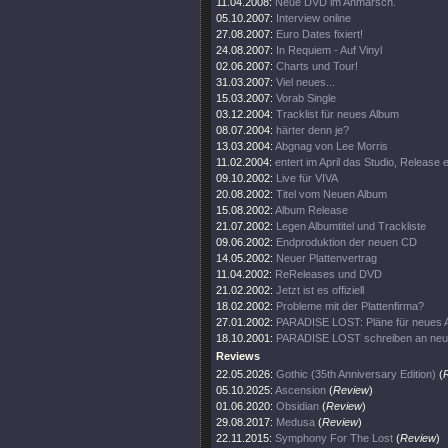
11.04.2008:
Neue DVD im Anmarsch.
05.10.2007:
Interview online
27.08.2007:
Euro Dates fixiert!
24.08.2007:
In Requiem - Auf Vinyl
02.06.2007:
Charts und Tour!
31.03.2007:
Viel neues...
15.03.2007:
Vorab Single
03.12.2004:
Tracklist für neues Album
08.07.2004:
härter denn je?
13.03.2004:
Abgnag von Lee Morris
11.02.2004:
entert im April das Studio, Release
09.10.2002:
Live für VIVA
20.08.2002:
Titel vom Neuen Album
15.08.2002:
Album Release
21.07.2002:
Legen Albumtitel und Trackliste
09.06.2002:
Endproduktion der neuen CD
14.05.2002:
Neuer Plattenvertrag
11.04.2002:
ReReleases und DVD
21.02.2002:
Jetzt ist es offiziell
18.02.2002:
Probleme mit der Plattenfirma?
27.01.2002:
PARADISE LOST: Pläne für neues 
18.10.2001:
PARADISE LOST schreiben an ne
Reviews
22.05.2026:
Gothic (35th Anniversary Edition)
(
05.10.2025:
Ascension
(
Review
)
01.06.2020:
Obsidian
(
Review
)
29.08.2017:
Medusa
(
Review
)
22.11.2015:
Symphony For The Lost
(
Review
)