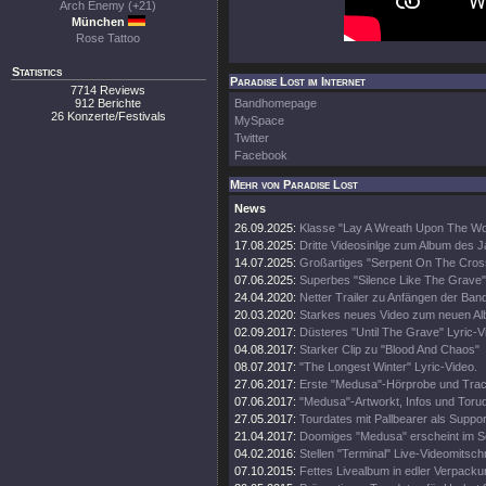
Arch Enemy (+21)
München
Rose Tattoo
Statistics
Paradise Lost im Internet
7714 Reviews
912 Berichte
Bandhomepage
26 Konzerte/Festivals
MySpace
Twitter
Facebook
Mehr von Paradise Lost
News
26.09.2025:
Klasse "Lay A Wreath Upon The Wor
17.08.2025:
Dritte Videosinlge zum Album des 
14.07.2025:
Großartiges "Serpent On The Cros
07.06.2025:
Superbes "Silence Like The Grave"
24.04.2020:
Netter Trailer zu Anfängen der Ban
20.03.2020:
Starkes neues Video zum neuen A
02.09.2017:
Düsteres "Until The Grave" Lyric-V
04.08.2017:
Starker Clip zu "Blood And Chaos"
08.07.2017:
"The Longest Winter" Lyric-Video.
27.06.2017:
Erste "Medusa"-Hörprobe und Track
07.06.2017:
"Medusa"-Artworkt, Infos und Toru
27.05.2017:
Tourdates mit Pallbearer als Suppor
21.04.2017:
Doomiges "Medusa" erscheint im 
04.02.2016:
Stellen "Terminal" Live-Videomitschni
07.10.2015:
Fettes Livealbum in edler Verpacku