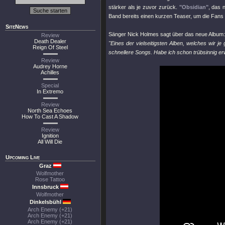
stärker als je zuvor zurück.
"Obsidian"
, das 
Band bereits einen kurzen Teaser, um die Fans
SiteNews
Sänger Nick Holmes sagt über das neue Album:
Review
Death Dealer
"Eines der vielseitigsten Alben, welches wir 
Reign Of Steel
schnellere Songs. Habe ich schon trübsinnig e
Review
Audrey Horne
Achilles
Special
In Extremo
Review
North Sea Echoes
How To Cast A Shadow
Review
Ignition
All Will Die
Upcoming Live
Graz
Wolfmother
Rose Tattoo
Innsbruck
Wolfmother
Dinkelsbühl
Arch Enemy (+21)
Arch Enemy (+21)
Arch Enemy (+21)