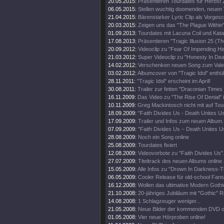
20.05.2015:
Präsentieren Tourdates für Herbst 
06.05.2015:
Stellen wuchtig doomenden, neuen V
21.04.2015:
Bärenstarker Lyric Clip als Vorge
20.03.2015:
Zeigen uns das "The Plague Within"
01.09.2013:
Tourdates mit Lacuna Coil und Kata
17.08.2013:
Präsentieren "Tragic Illusion 25 (Th
20.09.2012:
Videoclip zu "Fear Of Impending Hel
21.03.2012:
Super Videoclip zu "Honesty In Dea
14.02.2012:
Verschenken neuen Song zum Valen
03.02.2012:
Albumcover von "Tragic Idol" enthüll
28.11.2011:
"Tragic Idol" erscheint im April!
30.08.2011:
Trailer zur fetten "Draconian Time
16.11.2009:
Das Video zu "The Rise Of Denial" i
10.11.2009:
Greg Mackintosch nicht mit auf Tou
18.09.2009:
"Faith Divides Us - Death Unites U
17.09.2009:
Trailer und Infos zum neuen Album.
07.09.2009:
"Faith Divides Us – Death Unites Us
28.08.2009:
Noch ein Song online
25.08.2009:
Tourdates fixiert
12.08.2009:
Videovorbote zu "Faith Divides Us"
27.07.2009:
Titeltrack des neuen Albums online.
15.05.2009:
Alle Infos zu "Drown In Darkness-
06.05.2009:
Cooler Release für old-school Fans
16.12.2008:
Wollen das ultimative Modern Goth
21.10.2008:
20-jähriges Jubiläum mit "Gothic" R
14.08.2008:
1 Schlagzeuger weniger...
21.05.2008:
Neue Bilder der kommenden DVD on
01.05.2008:
Vier neue Hörproben online!