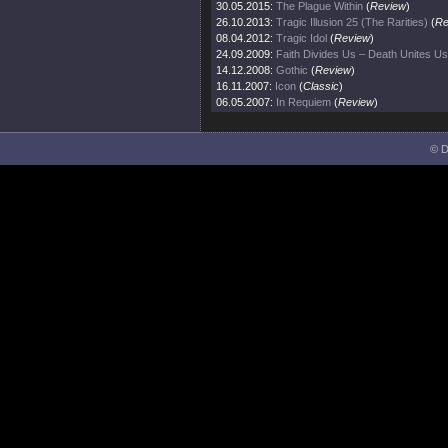
30.05.2015:
The Plague Within
(
Review
)
26.10.2013:
Tragic Illusion 25 (The Rarities)
(
Re
08.04.2012:
Tragic Idol
(
Review
)
24.09.2009:
Faith Divides Us – Death Unites Us
14.12.2008:
Gothic
(
Review
)
16.11.2007:
Icon
(
Classic
)
06.05.2007:
In Requiem
(
Review
)
© D