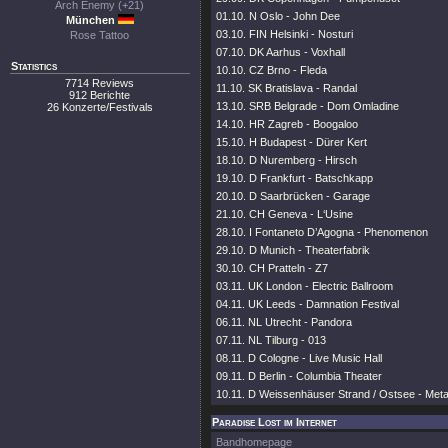
Arch Enemy (+21)
01.10. N Oslo - John Dee
München
03.10. FIN Helsinki - Nosturi
Rose Tattoo
07.10. DK Aarhus - Voxhall
Statistics
10.10. CZ Brno - Fleda
7714 Reviews
11.10. SK Bratislava - Randal
912 Berichte
13.10. SRB Belgrade - Dom Omladine
26 Konzerte/Festivals
14.10. HR Zagreb - Boogaloo
15.10. H Budapest - Dürer Kert
18.10. D Nuremberg - Hirsch
19.10. D Frankfurt - Batschkapp
20.10. D Saarbrücken - Garage
21.10. CH Geneva - L‘Usine
28.10. I Fontaneto D’Agogna - Phenomenon
29.10. D Munich - Theaterfabrik
30.10. CH Pratteln - Z7
03.11. UK London - Electric Ballroom
04.11. UK Leeds - Damnation Festival
06.11. NL Utrecht - Pandora
07.11. NL Tilburg - 013
08.11. D Cologne - Live Music Hall
09.11. D Berlin - Columbia Theater
10.11. D Weissenhäuser Strand / Ostsee - Me
Paradise Lost im Internet
Bandhomepage