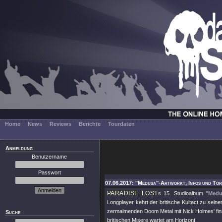
Home
News
Reviews
Berichte
Tourdaten
Anmeldung
Benutzername
Passwort
07.06.2017: "Medusa"-Artworkt, Infos und Toru
PARADISE LOST
s 15. Studioalbum
"Medu
Longplayer kehrt der britische Kultact zu sein
zermalmenden Doom Metal mit Nick Holmes' fins
Suche
britischen Misere wartet am Horizont!