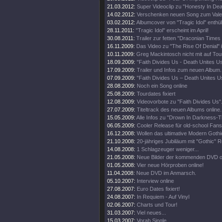
21.03.2012:
Super Videoclip zu "Honesty In Dea
14.02.2012:
Verschenken neuen Song zum Valen
03.02.2012:
Albumcover von "Tragic Idol" enthüll
28.11.2011:
"Tragic Idol" erscheint im April!
30.08.2011:
Trailer zur fetten "Draconian Time
16.11.2009:
Das Video zu "The Rise Of Denial" i
10.11.2009:
Greg Mackintosch nicht mit auf Tou
18.09.2009:
"Faith Divides Us - Death Unites U
17.09.2009:
Trailer und Infos zum neuen Album.
07.09.2009:
"Faith Divides Us – Death Unites Us
28.08.2009:
Noch ein Song online
25.08.2009:
Tourdates fixiert
12.08.2009:
Videovorbote zu "Faith Divides Us"
27.07.2009:
Titeltrack des neuen Albums online.
15.05.2009:
Alle Infos zu "Drown In Darkness-
06.05.2009:
Cooler Release für old-school Fans
16.12.2008:
Wollen das ultimative Modern Goth
21.10.2008:
20-jähriges Jubiläum mit "Gothic" R
14.08.2008:
1 Schlagzeuger weniger...
21.05.2008:
Neue Bilder der kommenden DVD on
01.05.2008:
Vier neue Hörproben online!
11.04.2008:
Neue DVD im Anmarsch.
05.10.2007:
Interview online
27.08.2007:
Euro Dates fixiert!
24.08.2007:
In Requiem - Auf Vinyl
02.06.2007:
Charts und Tour!
31.03.2007:
Viel neues...
15.03.2007:
Vorab Single