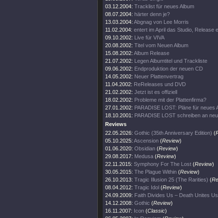
03.12.2004:
Tracklist für neues Album
08.07.2004:
härter denn je?
13.03.2004:
Abgnag von Lee Morris
11.02.2004:
entert im April das Studio, Release
09.10.2002:
Live für VIVA
20.08.2002:
Titel vom Neuen Album
15.08.2002:
Album Release
21.07.2002:
Legen Albumtitel und Trackliste
09.06.2002:
Endproduktion der neuen CD
14.05.2002:
Neuer Plattenvertrag
11.04.2002:
ReReleases und DVD
21.02.2002:
Jetzt ist es offiziell
18.02.2002:
Probleme mit der Plattenfirma?
27.01.2002:
PARADISE LOST: Pläne für neues 
18.10.2001:
PARADISE LOST schreiben an ne
Reviews
22.05.2026:
Gothic (35th Anniversary Edition)
(
05.10.2025:
Ascension
(
Review
)
01.06.2020:
Obsidian
(
Review
)
29.08.2017:
Medusa
(
Review
)
22.11.2015:
Symphony For The Lost
(
Review
)
30.05.2015:
The Plague Within
(
Review
)
26.10.2013:
Tragic Illusion 25 (The Rarities)
(
Re
08.04.2012:
Tragic Idol
(
Review
)
24.09.2009:
Faith Divides Us – Death Unites Us
14.12.2008:
Gothic
(
Review
)
16.11.2007:
Icon
(
Classic
)