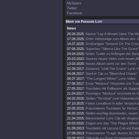
MySpace
Twitter
Facebook
Mehr von Paradise Lost
News
26.09.2025:
Klasse "Lay A Wreath Upon The Wor
17.08.2025:
Dritte Videosinlge zum Album des 
14.07.2025:
Großartiges "Serpent On The Cros
07.06.2025:
Superbes "Silence Like The Grave"
24.04.2020:
Netter Trailer zu Anfängen der Ban
20.03.2020:
Starkes neues Video zum neuen A
13.03.2020:
Neues Album steht vor den Toren
02.09.2017:
Düsteres "Until The Grave" Lyric-V
04.08.2017:
Starker Clip zu "Blood And Chaos"
08.07.2017:
"The Longest Winter" Lyric-Video.
27.06.2017:
Erste "Medusa"-Hörprobe und Track
27.05.2017:
Tourdates mit Pallbearer als Suppor
21.04.2017:
Doomiges "Medusa" erscheint im 
04.02.2016:
Stellen "Terminal" Live-Videomitschni
07.10.2015:
Fettes Livealbum in edler Verpacku
20.05.2015:
Präsentieren Tourdates für Herbst 
06.05.2015:
Stellen wuchtig doomenden, neuen V
21.04.2015:
Bärenstarker Lyric Clip als Vorge
20.03.2015:
Zeigen uns das "The Plague Within"
01.09.2013:
Tourdates mit Lacuna Coil und Kata
17.08.2013:
Präsentieren "Tragic Illusion 25 (Th
20.09.2012:
Videoclip zu "Fear Of Impending Hel