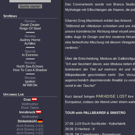
Das Coverartwork wurde von Branca Studio 
Mythologie mit Giftschlangen als Haaren, die jed
SiteNews
Gitarrist Greg Mackintosh erklärt das Artwork:
Review
Death Dealer
"Während wir »Medusa« schrieben und uns klar
Reign Of Steel
unsere künstlerische Richtung ideal visuell um
Review
tolles Auge für Design und ihre moderne Heran
Audrey Horne
eine farbenfrohe Mischung mit diesem Vintage
Achilles
verlieren."
Special
In Extremo
Über die Entscheidung, Medusa als Gallionsfigu
Review
"Ich war fasziniert davon, was Medusa neben i
North Sea Echoes
funktioniert der Titel auf mehrere Art und 
How To Cast A Shadow
Wikipediaseite geschrieben steht: 'Der Vers
Review
augenscheinlich deprimierende Realität zu verd
Ignition
All Will Die
somit in der Tasche!"
Upcoming Live
PARADISE LOST
Kurz darauf bringen
ihre
Graz
Europatour, sodass der Abend unter einem wahrh
Wolfmother
Rose Tattoo
Innsbruck
TOUR with PALLBEARER & SINISTRO
Wolfmother
Dinkelsbühl
27.09. LUX Esch-SurAlzette - Kulturfabrik
Arch Enemy (+21)
28.09. D Herford - X
Arch Enemy (+21)
Arch Enemy (+21)
29.09. DK Copenhagen - Pumpehuset