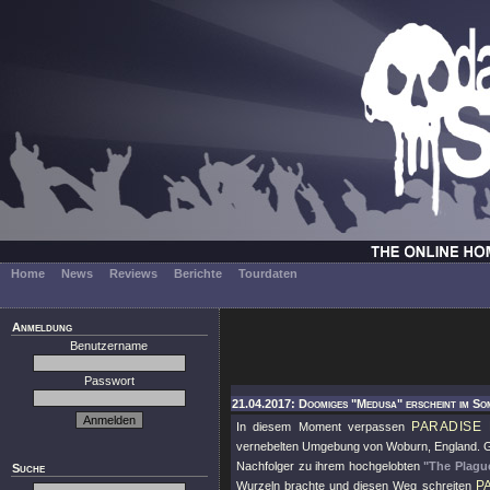
Home
News
Reviews
Berichte
Tourdaten
Anmeldung
Benutzername
Passwort
21.04.2017: Doomiges "Medusa" erscheint im So
PARADISE
In diesem Moment verpassen
vernebelten Umgebung von Woburn, England. G
Nachfolger zu ihrem hochgelobten
"The Plagu
Suche
P
Wurzeln brachte und diesen Weg schreiten