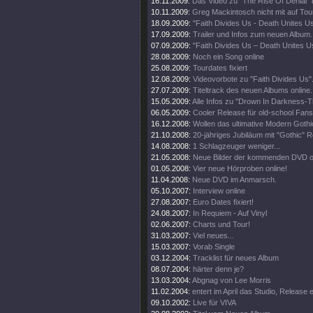
16.11.2009:
Das Video zu "The Rise Of Denial" i
10.11.2009:
Greg Mackintosch nicht mit auf Tou
18.09.2009:
"Faith Divides Us - Death Unites U
17.09.2009:
Trailer und Infos zum neuen Album.
07.09.2009:
"Faith Divides Us – Death Unites Us
28.08.2009:
Noch ein Song online
25.08.2009:
Tourdates fixiert
12.08.2009:
Videovorbote zu "Faith Divides Us"
27.07.2009:
Titeltrack des neuen Albums online.
15.05.2009:
Alle Infos zu "Drown In Darkness-
06.05.2009:
Cooler Release für old-school Fans
16.12.2008:
Wollen das ultimative Modern Goth
21.10.2008:
20-jähriges Jubiläum mit "Gothic" R
14.08.2008:
1 Schlagzeuger weniger...
21.05.2008:
Neue Bilder der kommenden DVD on
01.05.2008:
Vier neue Hörproben online!
11.04.2008:
Neue DVD im Anmarsch.
05.10.2007:
Interview online
27.08.2007:
Euro Dates fixiert!
24.08.2007:
In Requiem - Auf Vinyl
02.06.2007:
Charts und Tour!
31.03.2007:
Viel neues...
15.03.2007:
Vorab Single
03.12.2004:
Tracklist für neues Album
08.07.2004:
härter denn je?
13.03.2004:
Abgnag von Lee Morris
11.02.2004:
entert im April das Studio, Release
09.10.2002:
Live für VIVA