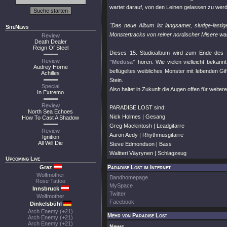
wartet darauf, von den Leinen gelassen zu werd
"Das neue Album ist langsamer, sludge-lastig
SiteNews
Monstertracks von reiner nordischer Misere war
Review
Death Dealer
Reign Of Steel
Dieses 15. Studioalbum wird zum Ende des 
Review
"Medusa"
hören. Wie vielen vielleicht bekann
Audrey Horne
beflügeltes weibliches Monster mit lebenden Gif
Achilles
Stein.
Special
Also haltet in Zukunft die Augen offen für weitere
In Extremo
Review
PARADISE LOST sind:
North Sea Echoes
Nick Holmes | Gesang
How To Cast A Shadow
Greg Mackintosh | Leadgitarre
Review
Aaron Aedy | Rhythmusgitarre
Ignition
All Will Die
Steve Edmondson | Bass
Waltteri Väyrynen | Schlagzeug
Upcoming Live
Graz
Paradise Lost im Internet
Wolfmother
Bandhomepage
Rose Tattoo
MySpace
Innsbruck
Twitter
Wolfmother
Facebook
Dinkelsbühl
Arch Enemy (+21)
Mehr von Paradise Lost
Arch Enemy (+21)
Arch Enemy (+21)
News