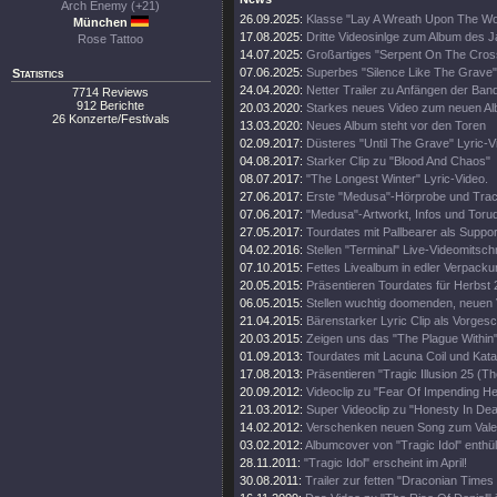
Arch Enemy (+21)
26.09.2025:
Klasse "Lay A Wreath Upon The Wor
München
17.08.2025:
Dritte Videosinlge zum Album des 
Rose Tattoo
14.07.2025:
Großartiges "Serpent On The Cros
07.06.2025:
Superbes "Silence Like The Grave"
Statistics
24.04.2020:
Netter Trailer zu Anfängen der Ban
7714 Reviews
912 Berichte
20.03.2020:
Starkes neues Video zum neuen A
26 Konzerte/Festivals
13.03.2020:
Neues Album steht vor den Toren
02.09.2017:
Düsteres "Until The Grave" Lyric-V
04.08.2017:
Starker Clip zu "Blood And Chaos"
08.07.2017:
"The Longest Winter" Lyric-Video.
27.06.2017:
Erste "Medusa"-Hörprobe und Track
07.06.2017:
"Medusa"-Artworkt, Infos und Toru
27.05.2017:
Tourdates mit Pallbearer als Suppor
04.02.2016:
Stellen "Terminal" Live-Videomitschni
07.10.2015:
Fettes Livealbum in edler Verpacku
20.05.2015:
Präsentieren Tourdates für Herbst 
06.05.2015:
Stellen wuchtig doomenden, neuen V
21.04.2015:
Bärenstarker Lyric Clip als Vorge
20.03.2015:
Zeigen uns das "The Plague Within"
01.09.2013:
Tourdates mit Lacuna Coil und Kata
17.08.2013:
Präsentieren "Tragic Illusion 25 (Th
20.09.2012:
Videoclip zu "Fear Of Impending Hel
21.03.2012:
Super Videoclip zu "Honesty In Dea
14.02.2012:
Verschenken neuen Song zum Valen
03.02.2012:
Albumcover von "Tragic Idol" enthüll
28.11.2011:
"Tragic Idol" erscheint im April!
30.08.2011:
Trailer zur fetten "Draconian Time