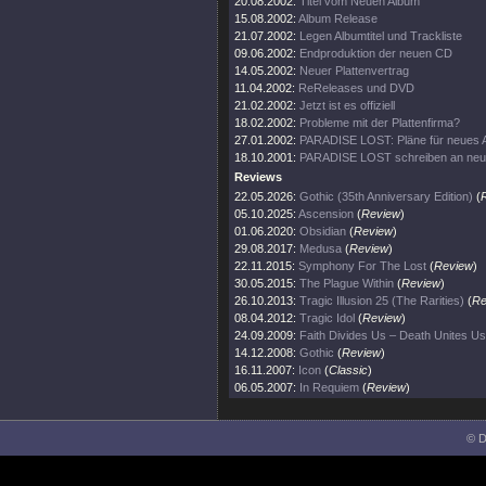
20.08.2002:
Titel vom Neuen Album
15.08.2002:
Album Release
21.07.2002:
Legen Albumtitel und Trackliste
09.06.2002:
Endproduktion der neuen CD
14.05.2002:
Neuer Plattenvertrag
11.04.2002:
ReReleases und DVD
21.02.2002:
Jetzt ist es offiziell
18.02.2002:
Probleme mit der Plattenfirma?
27.01.2002:
PARADISE LOST: Pläne für neues 
18.10.2001:
PARADISE LOST schreiben an ne
Reviews
22.05.2026:
Gothic (35th Anniversary Edition)
(
05.10.2025:
Ascension
(
Review
)
01.06.2020:
Obsidian
(
Review
)
29.08.2017:
Medusa
(
Review
)
22.11.2015:
Symphony For The Lost
(
Review
)
30.05.2015:
The Plague Within
(
Review
)
26.10.2013:
Tragic Illusion 25 (The Rarities)
(
Re
08.04.2012:
Tragic Idol
(
Review
)
24.09.2009:
Faith Divides Us – Death Unites Us
14.12.2008:
Gothic
(
Review
)
16.11.2007:
Icon
(
Classic
)
06.05.2007:
In Requiem
(
Review
)
© D