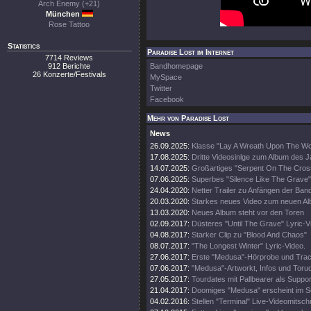
Arch Enemy (+21)
München
Rose Tattoo
Statistics
Paradise Lost im Internet
7714 Reviews
912 Berichte
Bandhomepage
26 Konzerte/Festivals
MySpace
Twitter
Facebook
Mehr von Paradise Lost
News
26.09.2025:
Klasse "Lay A Wreath Upon The Wor
17.08.2025:
Dritte Videosinlge zum Album des 
14.07.2025:
Großartiges "Serpent On The Cros
07.06.2025:
Superbes "Silence Like The Grave"
24.04.2020:
Netter Trailer zu Anfängen der Ban
20.03.2020:
Starkes neues Video zum neuen A
13.03.2020:
Neues Album steht vor den Toren
02.09.2017:
Düsteres "Until The Grave" Lyric-V
04.08.2017:
Starker Clip zu "Blood And Chaos"
08.07.2017:
"The Longest Winter" Lyric-Video.
27.06.2017:
Erste "Medusa"-Hörprobe und Track
07.06.2017:
"Medusa"-Artworkt, Infos und Toru
27.05.2017:
Tourdates mit Pallbearer als Suppor
21.04.2017:
Doomiges "Medusa" erscheint im 
04.02.2016:
Stellen "Terminal" Live-Videomitschni