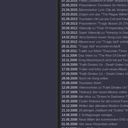
07.10.2015:
Fettes Livealbum in edler Verpacku
20.05.2015:
Präsentieren Tourdates für Herbst 
21.04.2015:
Bärenstarker Lyric Clip als Vorge
20.03.2015:
Zeigen uns das "The Plague Within"
01.09.2013:
Tourdates mit Lacuna Coil und Kata
17.08.2013:
Präsentieren "Tragic Illusion 25 (Th
20.09.2012:
Videoclip zu "Fear Of Impending Hel
21.03.2012:
Super Videoclip zu "Honesty In Dea
14.02.2012:
Verschenken neuen Song zum Valen
03.02.2012:
Albumcover von "Tragic Idol" enthüll
28.11.2011:
"Tragic Idol" erscheint im April!
30.08.2011:
Trailer zur fetten "Draconian Time
16.11.2009:
Das Video zu "The Rise Of Denial" i
10.11.2009:
Greg Mackintosch nicht mit auf Tou
18.09.2009:
"Faith Divides Us - Death Unites U
17.09.2009:
Trailer und Infos zum neuen Album.
07.09.2009:
"Faith Divides Us – Death Unites Us
28.08.2009:
Noch ein Song online
25.08.2009:
Tourdates fixiert
12.08.2009:
Videovorbote zu "Faith Divides Us"
27.07.2009:
Titeltrack des neuen Albums online.
15.05.2009:
Alle Infos zu "Drown In Darkness-
06.05.2009:
Cooler Release für old-school Fans
16.12.2008:
Wollen das ultimative Modern Goth
21.10.2008:
20-jähriges Jubiläum mit "Gothic" R
14.08.2008:
1 Schlagzeuger weniger...
21.05.2008:
Neue Bilder der kommenden DVD on
01.05.2008:
Vier neue Hörproben online!