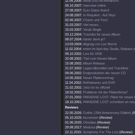
11.04.2008:
Neue DVD im Anmarsch.
05.10.2007:
Interview online
27.08.2007:
Euro Dates fixiert!
24.08.2007:
In Requiem - Auf Vinyl
02.06.2007:
Charts und Tour!
31.03.2007:
Viel neues...
15.03.2007:
Vorab Single
03.12.2004:
Tracklist für neues Album
08.07.2004:
härter denn je?
13.03.2004:
Abgnag von Lee Morris
11.02.2004:
entert im April das Studio, Release
09.10.2002:
Live für VIVA
20.08.2002:
Titel vom Neuen Album
15.08.2002:
Album Release
21.07.2002:
Legen Albumtitel und Trackliste
09.06.2002:
Endproduktion der neuen CD
14.05.2002:
Neuer Plattenvertrag
11.04.2002:
ReReleases und DVD
21.02.2002:
Jetzt ist es offiziell
18.02.2002:
Probleme mit der Plattenfirma?
27.01.2002:
PARADISE LOST: Pläne für neues 
18.10.2001:
PARADISE LOST schreiben an ne
Reviews
22.05.2026:
Gothic (35th Anniversary Edition)
(
05.10.2025:
Ascension
(
Review
)
01.06.2020:
Obsidian
(
Review
)
29.08.2017:
Medusa
(
Review
)
22.11.2015:
Symphony For The Lost
(
Review
)