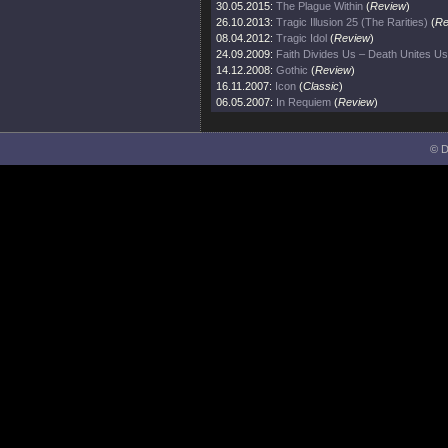
30.05.2015:
The Plague Within
(
Review
)
26.10.2013:
Tragic Illusion 25 (The Rarities)
(
Re
08.04.2012:
Tragic Idol
(
Review
)
24.09.2009:
Faith Divides Us – Death Unites Us
14.12.2008:
Gothic
(
Review
)
16.11.2007:
Icon
(
Classic
)
06.05.2007:
In Requiem
(
Review
)
© D