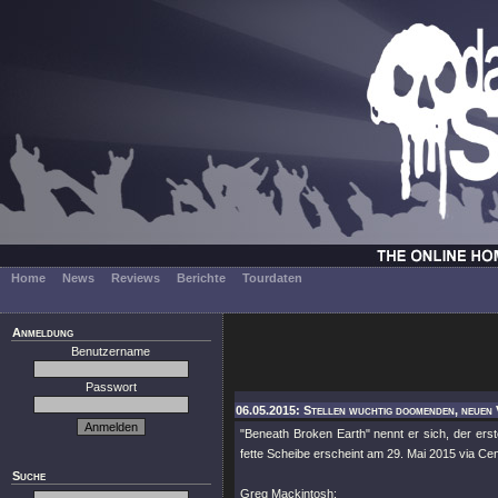
Home
News
Reviews
Berichte
Tourdaten
Anmeldung
Benutzername
Passwort
06.05.2015: Stellen wuchtig doomenden, neuen V
"Beneath Broken Earth"
nennt er sich, der ers
fette Scheibe erscheint am 29. Mai 2015 via C
Suche
Greg Mackintosh: