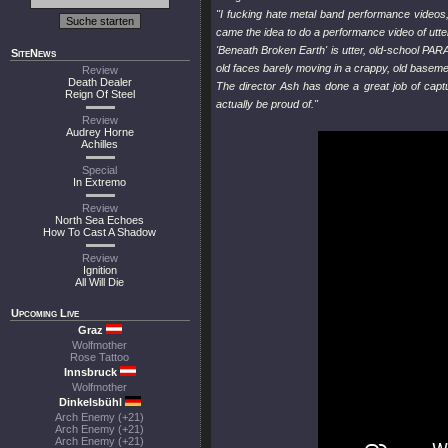
"I fucking hate metal band performance videos
came the idea to do a performance video of utt
'Beneath Broken Earth' is utter, old-school P
SiteNews
old faces barely moving in a crappy, old baseme
Review
Death Dealer
The director Ash has done a great job of ca
Reign Of Steel
actually be proud of."
Review
Audrey Horne
Achilles
Special
In Extremo
Review
North Sea Echoes
How To Cast A Shadow
Review
Ignition
All Will Die
Upcoming Live
Graz
Wolfmother
Rose Tattoo
Innsbruck
Wolfmother
Dinkelsbühl
Arch Enemy (+21)
Arch Enemy (+21)
Arch Enemy (+21)