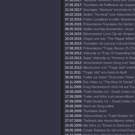
07.06.2017:
"Medusa"-Artworkt, Infos und Toru
27.05.2017:
Tourdates mit Pallbearer als Suppor
21.04.2017:
Doomiges "Medusa" erscheint im 
04.02.2016:
Stellen "Terminal" Live-Videomitschni
07.10.2015:
Fettes Livealbum in edler Verpacku
20.05.2015:
Präsentieren Tourdates für Herbst 
06.05.2015:
Stellen wuchtig doomenden, neuen V
21.04.2015:
Bärenstarker Lyric Clip als Vorge
20.03.2015:
Zeigen uns das "The Plague Within"
01.09.2013:
Tourdates mit Lacuna Coil und Kata
17.08.2013:
Präsentieren "Tragic Illusion 25 (Th
20.09.2012:
Videoclip zu "Fear Of Impending Hel
21.03.2012:
Super Videoclip zu "Honesty In Dea
14.02.2012:
Verschenken neuen Song zum Valen
03.02.2012:
Albumcover von "Tragic Idol" enthüll
28.11.2011:
"Tragic Idol" erscheint im April!
30.08.2011:
Trailer zur fetten "Draconian Time
16.11.2009:
Das Video zu "The Rise Of Denial" i
10.11.2009:
Greg Mackintosch nicht mit auf Tou
18.09.2009:
"Faith Divides Us - Death Unites U
17.09.2009:
Trailer und Infos zum neuen Album.
07.09.2009:
"Faith Divides Us – Death Unites Us
28.08.2009:
Noch ein Song online
25.08.2009:
Tourdates fixiert
12.08.2009:
Videovorbote zu "Faith Divides Us"
27.07.2009:
Titeltrack des neuen Albums online.
15.05.2009:
Alle Infos zu "Drown In Darkness-
06.05.2009:
Cooler Release für old-school Fans