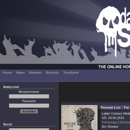
Home
News
Reviews
Berichte
Tourdaten
Anmeldung
Benutzername
Passwort
Paradise Lost - The
Label: Century Med
VÖ: 29.05.2015
Homepage
|
MySpa
Suche
Art: Review