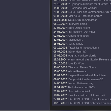
16.12.2008:
Wollen das ultimative Modern Goth
21.10.2008:
20-jähriges Jubiläum mit "Gothic" R
14.08.2008:
1 Schlagzeuger weniger...
21.05.2008:
Neue Bilder der kommenden DVD on
01.05.2008:
Vier neue Hörproben online!
11.04.2008:
Neue DVD im Anmarsch.
05.10.2007:
Interview online
27.08.2007:
Euro Dates fixiert!
24.08.2007:
In Requiem - Auf Vinyl
02.06.2007:
Charts und Tour!
31.03.2007:
Viel neues...
15.03.2007:
Vorab Single
03.12.2004:
Tracklist für neues Album
08.07.2004:
härter denn je?
13.03.2004:
Abgnag von Lee Morris
11.02.2004:
entert im April das Studio, Release
09.10.2002:
Live für VIVA
20.08.2002:
Titel vom Neuen Album
15.08.2002:
Album Release
21.07.2002:
Legen Albumtitel und Trackliste
09.06.2002:
Endproduktion der neuen CD
14.05.2002:
Neuer Plattenvertrag
11.04.2002:
ReReleases und DVD
21.02.2002:
Jetzt ist es offiziell
18.02.2002:
Probleme mit der Plattenfirma?
27.01.2002:
PARADISE LOST: Pläne für neues 
18.10.2001:
PARADISE LOST schreiben an ne