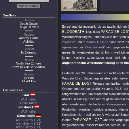
SiteNews
Review
Death Dealer
Es sei mal dahingestellt, ob es tatsächlich 
Reign Of Steel
BLOODBATH
PARADISE LOS
liegt, dass
Review
Weiterentwicklung im Lebenszyklus der Band is
Audrey Horne
Achilles
"Gothic"
und
"Shades Of God"
und nicht
"D
spätestens bei
"One Second"
w.o. gegeben ha
Special
In Extremo
meine Schwierigkeiten damit. Nicht, weil ich 
langen Karriere aufschlagen oder weil ich 
Review
angesprochene Weiterentwicklung eben nich
North Sea Echoes
How To Cast A Shadow
Erstmals seit 20 Jahren kann ich nicht nachvo
Review
Ignition
Wurzeln führt. Dabei beginnt alles sehr viel
All Will Die
PARADISE LOST
Release unmittelbar nach 
Opener und ist der große Hit anno 2015, bei 
Upcoming Live
liebgewonnen hat, unverkennbar Mackintosh/H
Graz
absolut schlüssig rüber und zeigt die untersch
Wolfmother
Rose Tattoo
aber würde man die härteren Passagen von
Innsbruck
Produktion weniger morbide anlegen, könn
Wolfmother
Kompliment ist – definitiv ein Anwärter auf Song
Dinkelsbühl
PARADISE LOST
Hatten
auf den vergangen
Arch Enemy (+21)
Arch Enemy (+21)
vergleichbarem Kaliber im Köcher, wird es 2015
Arch Enemy (+21)