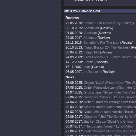
Mehr von Paradise Lost
Reviews
22.05.2026:
Gothic (35th Anniversary Edition)
(
05.10.2025:
Ascension
(
Review
)
01.06.2020:
Obsidian
(
Review
)
29.08.2017:
Medusa
(
Review
)
22.11.2015:
Symphony For The Lost
(
Review
)
26.10.2013:
Tragic Illusion 25 (The Rarities)
(
Re
08.04.2012:
Tragic Idol
(
Review
)
24.09.2009:
Faith Divides Us – Death Unites Us
14.12.2008:
Gothic
(
Review
)
16.11.2007:
Icon
(
Classic
)
06.05.2007:
In Requiem
(
Review
)
News
26.09.2025:
Klasse "Lay A Wreath Upon The Wor
17.08.2025:
Dritte Videosinlge zum Album des 
14.07.2025:
Großartiges "Serpent On The Cros
07.06.2025:
Superbes "Silence Like The Grave"
24.04.2020:
Netter Trailer zu Anfängen der Ban
20.03.2020:
Starkes neues Video zum neuen A
13.03.2020:
Neues Album steht vor den Toren
02.09.2017:
Düsteres "Until The Grave" Lyric-V
04.08.2017:
Starker Clip zu "Blood And Chaos"
08.07.2017:
"The Longest Winter" Lyric-Video.
27.06.2017:
Erste "Medusa"-Hörprobe und Track