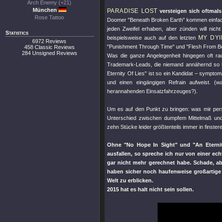
Arch Enemy (+21)
München
PARADISE LOST
versteigen sich oftmal
Rose Tattoo
Doomer
"Beneath Broken Earth"
kommen einfach 
jeden Zweifel erhaben, aber zünden will nich
Statistics
MY DYI
beispielsweise auch auf den letzten
6972 Reviews
"Punishment Through Time"
und
"Flesh From B
458 Classic Reviews
284 Unsigned Reviews
Was die ganze Angelegenheit hingegen oft ra
Trademark-Leads, die niemand annähernd so 
Eternity Of Lies"
ist so ein Kandidat – symptom
und einen eingängigen Refrain aufweist. (
herannahenden Einsatzfahrzeuges?).
Um es auf den Punkt zu bringen: was mir persö
Unterschied zwischen dumpfem Mittelmaß und s
zehn Stücke leider größtenteils immer in finster
Ohne
"No Hope In Sight"
und
"An Eterni
ausfallen, so spreche ich nur von einer ec
gar nicht mehr gerechnet habe. Schade, a
haben sicher noch haufenweise großartige S
Welt zu erblicken.
2015 hat es halt nicht sein sollen.