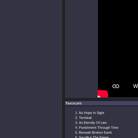
Trackliste
No Hope In Sight
Terminal
An Eternity Of Lies
Punishment Through Time
Beneath Broken Earth
Sacrifice The Flame