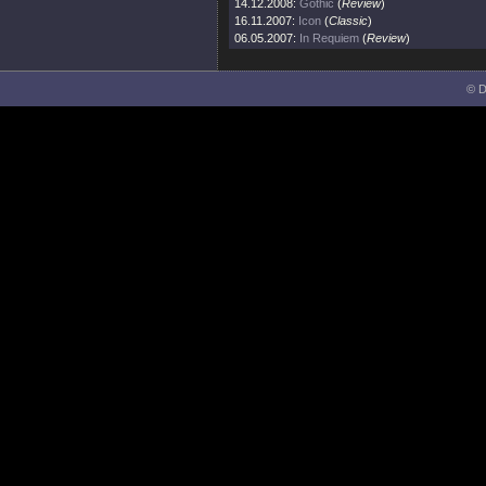
14.12.2008:
Gothic
(
Review
)
16.11.2007:
Icon
(
Classic
)
06.05.2007:
In Requiem
(
Review
)
© D