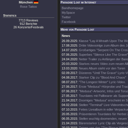
München
Paradise Lost im Internet
Rose Tattoo
Bandhomepage
MySpace
Statistics
Twitter
7713 Reviews
Facebook
912 Berichte
26 Konzerte/Festivals
Mehr von Paradise Lost
News
26.09.2025:
Klasse "Lay A Wreath Upon The Wor
17.08.2025:
Dritte Videosinlge zum Album des 
14.07.2025:
Großartiges "Serpent On The Cros
07.06.2025:
Superbes "Silence Like The Grave"
24.04.2020:
Netter Trailer zu Anfängen der Ban
20.03.2020:
Starkes neues Video zum neuen A
13.03.2020:
Neues Album steht vor den Toren
02.09.2017:
Düsteres "Until The Grave" Lyric-V
04.08.2017:
Starker Clip zu "Blood And Chaos"
08.07.2017:
"The Longest Winter" Lyric-Video.
27.06.2017:
Erste "Medusa"-Hörprobe und Track
07.06.2017:
"Medusa"-Artworkt, Infos und Toru
27.05.2017:
Tourdates mit Pallbearer als Suppor
21.04.2017:
Doomiges "Medusa" erscheint im 
04.02.2016:
Stellen "Terminal" Live-Videomitschni
07.10.2015:
Fettes Livealbum in edler Verpacku
20.05.2015:
Präsentieren Tourdates für Herbst 
06.05.2015:
Stellen wuchtig doomenden, neuen V
21.04.2015:
Bärenstarker Lyric Clip als Vorge
20.03.2015:
Zeigen uns das "The Plague Within"