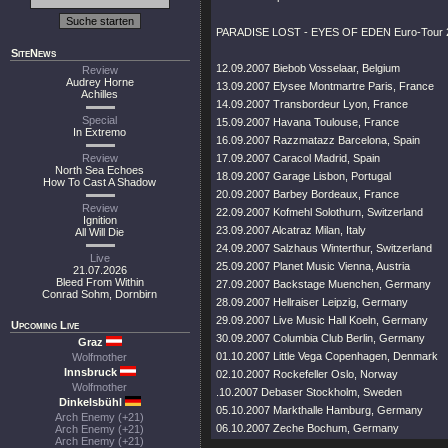
PARADISE LOST - EYES OF EDEN Euro-Tour 
SiteNews
12.09.2007 Biebob Vosselaar, Belgium
Review
Audrey Horne
13.09.2007 Elysee Montmartre Paris, France
Achilles
14.09.2007 Transbordeur Lyon, France
Special
15.09.2007 Havana Toulouse, France
In Extremo
16.09.2007 Razzmatazz Barcelona, Spain
Review
17.09.2007 Caracol Madrid, Spain
North Sea Echoes
18.09.2007 Garage Lisbon, Portugal
How To Cast A Shadow
20.09.2007 Barbey Bordeaux, France
Review
22.09.2007 Kofmehl Solothurn, Switzerland
Ignition
23.09.2007 Alcatraz Milan, Italy
All Will Die
24.09.2007 Salzhaus Winterthur, Switzerland
Live
25.09.2007 Planet Music Vienna, Austria
21.07.2026
Bleed From Within
27.09.2007 Backstage Muenchen, Germany
Conrad Sohm, Dornbirn
28.09.2007 Hellraiser Leipzig, Germany
29.09.2007 Live Music Hall Koeln, Germany
Upcoming Live
30.09.2007 Columbia Club Berlin, Germany
Graz
01.10.2007 Little Vega Copenhagen, Denmark
Wolfmother
Innsbruck
02.10.2007 Rockefeller Oslo, Norway
Wolfmother
.10.2007 Debaser Stockholm, Sweden
Dinkelsbühl
05.10.2007 Markthalle Hamburg, Germany
Arch Enemy (+21)
06.10.2007 Zeche Bochum, Germany
Arch Enemy (+21)
Arch Enemy (+21)