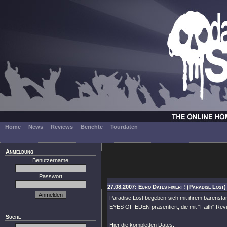
Home
News
Reviews
Berichte
Tourdaten
Anmeldung
Benutzername
Passwort
27.08.2007: Euro Dates fixiert! (Paradise Lost)
Paradise Lost begeben sich mit ihrem bärens
EYES OF EDEN präsentiert, die mit "Faith" Revi
Suche
Hier die kompletten Dates: