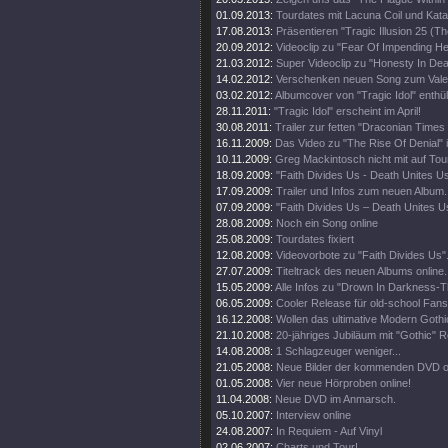
01.09.2013:
Tourdates mit Lacuna Coil und Kata
17.08.2013:
Präsentieren "Tragic Illusion 25 (Th
20.09.2012:
Videoclip zu "Fear Of Impending Hel
21.03.2012:
Super Videoclip zu "Honesty In Dea
14.02.2012:
Verschenken neuen Song zum Valen
03.02.2012:
Albumcover von "Tragic Idol" enthüll
28.11.2011:
"Tragic Idol" erscheint im April!
30.08.2011:
Trailer zur fetten "Draconian Time
16.11.2009:
Das Video zu "The Rise Of Denial" i
10.11.2009:
Greg Mackintosch nicht mit auf Tou
18.09.2009:
"Faith Divides Us - Death Unites U
17.09.2009:
Trailer und Infos zum neuen Album.
07.09.2009:
"Faith Divides Us – Death Unites Us
28.08.2009:
Noch ein Song online
25.08.2009:
Tourdates fixiert
12.08.2009:
Videovorbote zu "Faith Divides Us"
27.07.2009:
Titeltrack des neuen Albums online.
15.05.2009:
Alle Infos zu "Drown In Darkness-
06.05.2009:
Cooler Release für old-school Fans
16.12.2008:
Wollen das ultimative Modern Goth
21.10.2008:
20-jähriges Jubiläum mit "Gothic" R
14.08.2008:
1 Schlagzeuger weniger...
21.05.2008:
Neue Bilder der kommenden DVD on
01.05.2008:
Vier neue Hörproben online!
11.04.2008:
Neue DVD im Anmarsch.
05.10.2007:
Interview online
24.08.2007:
In Requiem - Auf Vinyl
02.06.2007:
Charts und Tour!