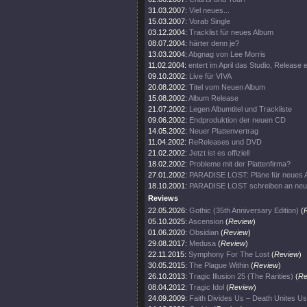
31.03.2007:
Viel neues...
15.03.2007:
Vorab Single
03.12.2004:
Tracklist für neues Album
08.07.2004:
härter denn je?
13.03.2004:
Abgnag von Lee Morris
11.02.2004:
entert im April das Studio, Release
09.10.2002:
Live für VIVA
20.08.2002:
Titel vom Neuen Album
15.08.2002:
Album Release
21.07.2002:
Legen Albumtitel und Trackliste
09.06.2002:
Endproduktion der neuen CD
14.05.2002:
Neuer Plattenvertrag
11.04.2002:
ReReleases und DVD
21.02.2002:
Jetzt ist es offiziell
18.02.2002:
Probleme mit der Plattenfirma?
27.01.2002:
PARADISE LOST: Pläne für neues 
18.10.2001:
PARADISE LOST schreiben an ne
Reviews
22.05.2026:
Gothic (35th Anniversary Edition)
(
05.10.2025:
Ascension
(
Review
)
01.06.2020:
Obsidian
(
Review
)
29.08.2017:
Medusa
(
Review
)
22.11.2015:
Symphony For The Lost
(
Review
)
30.05.2015:
The Plague Within
(
Review
)
26.10.2013:
Tragic Illusion 25 (The Rarities)
(
Re
08.04.2012:
Tragic Idol
(
Review
)
24.09.2009:
Faith Divides Us – Death Unites Us