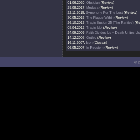
01.06.2020:
Obsidian
(
Review
)
29.08.2017:
Medusa
(
Review
)
22.11.2015:
Symphony For The Lost
(
Review
)
30.05.2015:
The Plague Within
(
Review
)
26.10.2013:
Tragic Illusion 25 (The Rarities)
(
Re
08.04.2012:
Tragic Idol
(
Review
)
24.09.2009:
Faith Divides Us – Death Unites Us
14.12.2008:
Gothic
(
Review
)
16.11.2007:
Icon
(
Classic
)
06.05.2007:
In Requiem
(
Review
)
© D