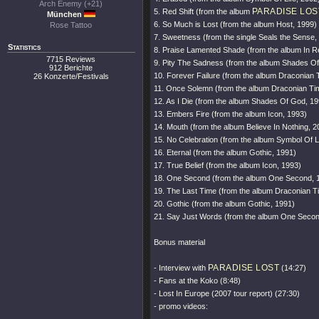
Arch Enemy (+21)
PARADISE LOS
5. Red Shift (from the album
München
6. So Much is Lost (from the album Host, 1999)
Rose Tattoo
7. Sweetness (from the single Seals the Sense,
Statistics
8. Praise Lamented Shade (from the album In R
7715 Reviews
9. Pity The Sadness (from the album Shades O
912 Berichte
10. Forever Failure (from the album Draconian 
26 Konzerte/Festivals
11. Once Solemn (from the album Draconian Ti
12. As I Die (from the album Shades Of God, 19
13. Embers Fire (from the album Icon, 1993)
14. Mouth (from the album Believe In Nothing, 2
15. No Celebration (from the album Symbol Of L
16. Eternal (from the album Gothic, 1991)
17. True Belief (from the album Icon, 1993)
18. One Second (from the album One Second, 
19. The Last Time (from the album Draconian T
20. Gothic (from the album Gothic, 1991)
21. Say Just Words (from the album One Secon
Bonus material
PARADISE LOST
- Interview with
(14:27)
- Fans at the Koko (8:48)
- Lost In Europe (2007 tour report) (27:30)
- promo videos: