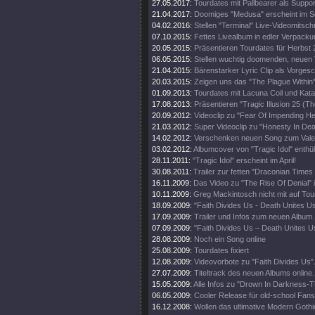
27.05.2017:
Tourdates mit Pallbearer als Suppor
21.04.2017:
Doomiges "Medusa" erscheint im 
04.02.2016:
Stellen "Terminal" Live-Videomitschni
07.10.2015:
Fettes Livealbum in edler Verpacku
20.05.2015:
Präsentieren Tourdates für Herbst 
06.05.2015:
Stellen wuchtig doomenden, neuen V
21.04.2015:
Bärenstarker Lyric Clip als Vorge
20.03.2015:
Zeigen uns das "The Plague Within"
01.09.2013:
Tourdates mit Lacuna Coil und Kata
17.08.2013:
Präsentieren "Tragic Illusion 25 (Th
20.09.2012:
Videoclip zu "Fear Of Impending Hel
21.03.2012:
Super Videoclip zu "Honesty In Dea
14.02.2012:
Verschenken neuen Song zum Valen
03.02.2012:
Albumcover von "Tragic Idol" enthüll
28.11.2011:
"Tragic Idol" erscheint im April!
30.08.2011:
Trailer zur fetten "Draconian Time
16.11.2009:
Das Video zu "The Rise Of Denial" i
10.11.2009:
Greg Mackintosch nicht mit auf Tou
18.09.2009:
"Faith Divides Us - Death Unites U
17.09.2009:
Trailer und Infos zum neuen Album.
07.09.2009:
"Faith Divides Us – Death Unites Us
28.08.2009:
Noch ein Song online
25.08.2009:
Tourdates fixiert
12.08.2009:
Videovorbote zu "Faith Divides Us"
27.07.2009:
Titeltrack des neuen Albums online.
15.05.2009:
Alle Infos zu "Drown In Darkness-
06.05.2009:
Cooler Release für old-school Fans
16.12.2008:
Wollen das ultimative Modern Goth