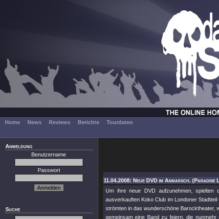
Home
News
Reviews
Berichte
Tourdaten
Anmeldung
Benutzername
Passwort
11.04.2008: Neue DVD im Anmarsch. (Paradise 
Um ihre neue DVD aufzunehmen, spielten d
ausverkauften Koko Club im Londoner Stadtteil
strömten in das wunderschöne Barocktheater, w
Suche
gemeinsam eine Band zu feiern, die nunmehr 