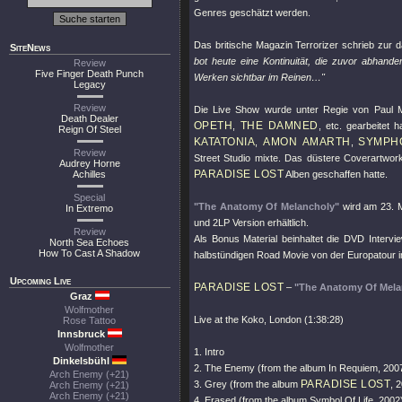
Genres geschätzt werden.
Das britische Magazin Terrorizer schrieb zur
SiteNews
bot heute eine Kontinuität, die zuvor abhand
Review
Five Finger Death Punch
Werken sichtbar im Reinen…"
Legacy
Review
Die Live Show wurde unter Regie von Paul 
Death Dealer
OPETH
THE DAMNED
,
, etc. gearbeitet 
Reign Of Steel
KATATONIA
AMON AMARTH
SYMPH
,
,
Review
Street Studio mixte. Das düstere Coverartwork
Audrey Horne
PARADISE LOST
Achilles
Alben geschaffen hatte.
Special
"The Anatomy Of Melancholy"
wird am 23. M
In Extremo
und 2LP Version erhältlich.
Review
Als Bonus Material beinhaltet die DVD Interv
North Sea Echoes
How To Cast A Shadow
halbstündigen Road Movie von der Europatour i
Upcoming Live
PARADISE LOST
–
"The Anatomy Of Mela
Graz
Wolfmother
Live at the Koko, London (1:38:28)
Rose Tattoo
Innsbruck
Wolfmother
1. Intro
Dinkelsbühl
2. The Enemy (from the album In Requiem, 200
Arch Enemy (+21)
PARADISE LOST
3. Grey (from the album
, 
Arch Enemy (+21)
Arch Enemy (+21)
4. Erased (from the album Symbol Of Life, 2002