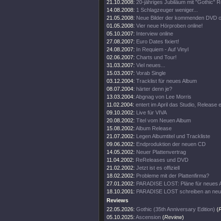
21.10.2008:
20-jähriges Jubiläum mit "Gothic" R
14.08.2008:
1 Schlagzeuger weniger...
21.05.2008:
Neue Bilder der kommenden DVD on
01.05.2008:
Vier neue Hörproben online!
05.10.2007:
Interview online
27.08.2007:
Euro Dates fixiert!
24.08.2007:
In Requiem - Auf Vinyl
02.06.2007:
Charts und Tour!
31.03.2007:
Viel neues...
15.03.2007:
Vorab Single
03.12.2004:
Tracklist für neues Album
08.07.2004:
härter denn je?
13.03.2004:
Abgnag von Lee Morris
11.02.2004:
entert im April das Studio, Release
09.10.2002:
Live für VIVA
20.08.2002:
Titel vom Neuen Album
15.08.2002:
Album Release
21.07.2002:
Legen Albumtitel und Trackliste
09.06.2002:
Endproduktion der neuen CD
14.05.2002:
Neuer Plattenvertrag
11.04.2002:
ReReleases und DVD
21.02.2002:
Jetzt ist es offiziell
18.02.2002:
Probleme mit der Plattenfirma?
27.01.2002:
PARADISE LOST: Pläne für neues 
18.10.2001:
PARADISE LOST schreiben an ne
Reviews
22.05.2026:
Gothic (35th Anniversary Edition)
(
05.10.2025:
Ascension
(
Review
)