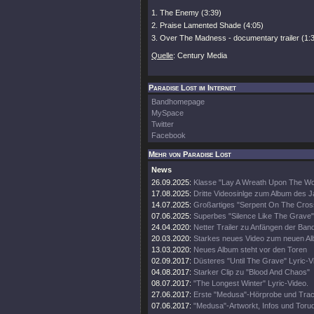
1. The Enemy (3:39)
2. Praise Lamented Shade (4:05)
3. Over The Madness - documentary trailer (1:
Quelle
: Century Media
Paradise Lost im Internet
Bandhomepage
MySpace
Twitter
Facebook
Mehr von Paradise Lost
News
26.09.2025:
Klasse "Lay A Wreath Upon The Wor
17.08.2025:
Dritte Videosinlge zum Album des 
14.07.2025:
Großartiges "Serpent On The Cros
07.06.2025:
Superbes "Silence Like The Grave"
24.04.2020:
Netter Trailer zu Anfängen der Ban
20.03.2020:
Starkes neues Video zum neuen A
13.03.2020:
Neues Album steht vor den Toren
02.09.2017:
Düsteres "Until The Grave" Lyric-V
04.08.2017:
Starker Clip zu "Blood And Chaos"
08.07.2017:
"The Longest Winter" Lyric-Video.
27.06.2017:
Erste "Medusa"-Hörprobe und Track
07.06.2017:
"Medusa"-Artworkt, Infos und Toru