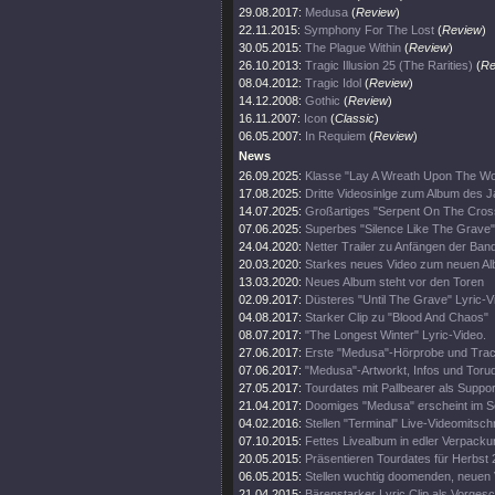
29.08.2017:
Medusa
(
Review
)
22.11.2015:
Symphony For The Lost
(
Review
)
30.05.2015:
The Plague Within
(
Review
)
26.10.2013:
Tragic Illusion 25 (The Rarities)
(
Re
08.04.2012:
Tragic Idol
(
Review
)
14.12.2008:
Gothic
(
Review
)
16.11.2007:
Icon
(
Classic
)
06.05.2007:
In Requiem
(
Review
)
News
26.09.2025:
Klasse "Lay A Wreath Upon The Wor
17.08.2025:
Dritte Videosinlge zum Album des 
14.07.2025:
Großartiges "Serpent On The Cros
07.06.2025:
Superbes "Silence Like The Grave"
24.04.2020:
Netter Trailer zu Anfängen der Ban
20.03.2020:
Starkes neues Video zum neuen A
13.03.2020:
Neues Album steht vor den Toren
02.09.2017:
Düsteres "Until The Grave" Lyric-V
04.08.2017:
Starker Clip zu "Blood And Chaos"
08.07.2017:
"The Longest Winter" Lyric-Video.
27.06.2017:
Erste "Medusa"-Hörprobe und Track
07.06.2017:
"Medusa"-Artworkt, Infos und Toru
27.05.2017:
Tourdates mit Pallbearer als Suppor
21.04.2017:
Doomiges "Medusa" erscheint im 
04.02.2016:
Stellen "Terminal" Live-Videomitschni
07.10.2015:
Fettes Livealbum in edler Verpacku
20.05.2015:
Präsentieren Tourdates für Herbst 
06.05.2015:
Stellen wuchtig doomenden, neuen V
21.04.2015:
Bärenstarker Lyric Clip als Vorge