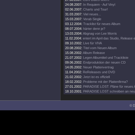
24.08.2007:
In Requiem - Auf Vinyl
02.06.2007:
Charts und Tour!
31.03.2007:
Viel neues...
15.03.2007:
Vorab Single
03.12.2004:
Tracklist für neues Album
08.07.2004:
härter denn je?
13.03.2004:
Abgnag von Lee Morris
11.02.2004:
entert im April das Studio, Release
09.10.2002:
Live für VIVA
20.08.2002:
Titel vom Neuen Album
15.08.2002:
Album Release
21.07.2002:
Legen Albumtitel und Trackliste
09.06.2002:
Endproduktion der neuen CD
14.05.2002:
Neuer Plattenvertrag
11.04.2002:
ReReleases und DVD
21.02.2002:
Jetzt ist es offiziell
18.02.2002:
Probleme mit der Plattenfirma?
27.01.2002:
PARADISE LOST: Pläne für neues 
18.10.2001:
PARADISE LOST schreiben an ne
© D