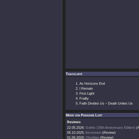
Trackliste
As Horizons End
I Remain
First Light
Frailty
Faith Divides Us – Death Unites Us
Mehr von Paradise Lost
Reviews
22.05.2026:
Gothic (35th Anniversary Edition)
(
05.10.2025:
Ascension
(
Review
)
01.06.2020:
Obsidian
(
Review
)