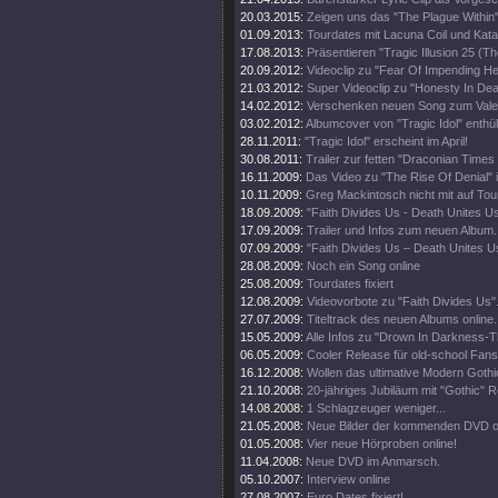
20.03.2015:
Zeigen uns das "The Plague Within"
01.09.2013:
Tourdates mit Lacuna Coil und Kata
17.08.2013:
Präsentieren "Tragic Illusion 25 (Th
20.09.2012:
Videoclip zu "Fear Of Impending Hel
21.03.2012:
Super Videoclip zu "Honesty In Dea
14.02.2012:
Verschenken neuen Song zum Valen
03.02.2012:
Albumcover von "Tragic Idol" enthüll
28.11.2011:
"Tragic Idol" erscheint im April!
30.08.2011:
Trailer zur fetten "Draconian Time
16.11.2009:
Das Video zu "The Rise Of Denial" i
10.11.2009:
Greg Mackintosch nicht mit auf Tou
18.09.2009:
"Faith Divides Us - Death Unites U
17.09.2009:
Trailer und Infos zum neuen Album.
07.09.2009:
"Faith Divides Us – Death Unites Us
28.08.2009:
Noch ein Song online
25.08.2009:
Tourdates fixiert
12.08.2009:
Videovorbote zu "Faith Divides Us"
27.07.2009:
Titeltrack des neuen Albums online.
15.05.2009:
Alle Infos zu "Drown In Darkness-
06.05.2009:
Cooler Release für old-school Fans
16.12.2008:
Wollen das ultimative Modern Goth
21.10.2008:
20-jähriges Jubiläum mit "Gothic" R
14.08.2008:
1 Schlagzeuger weniger...
21.05.2008:
Neue Bilder der kommenden DVD on
01.05.2008:
Vier neue Hörproben online!
11.04.2008:
Neue DVD im Anmarsch.
05.10.2007:
Interview online
27.08.2007:
Euro Dates fixiert!