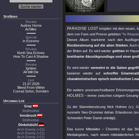
SiteNews
Review
Audrey Horne
PARADISE LOST
knüpfen mit dem neuen, be
Achilles
dem von Fans und Presse gelobten
"In Requi
Special
Dieses Album markierte nach den Ausflügen
In Extremo
Rückbesinnung auf die alten Stärken
. Auch
Review
der Briten auf. Es wird wieder
gelitten
im Haus
North Sea Echoes
How To Cast A Shadow
brettharter Akustikgrundlage und einer gro
Review
Es wird wieder
vermehrt in die Saiten gegrif
Ignition
All Will Die
basieren wieder auf
schroffer Gitarrena
charakteristischen episch-melodischen Lea
Live
21.07.2026
Bleed From Within
Ein weiters unverwechselbares Erkennungsmer
Conrad Sohm, Dornbirn
HOLMES
– immer zwischen ruhigem Gesang 
Upcoming Live
Graz
Zu der Stammbesetzung Nick Holmes (v.), Gr
Wolfmother
nunmehr Neo-Drummer Adrian Erlandsson (ex-Cr
Innsbruck
Schweden Peter Damin erledigt).
Wolfmother
Dinkelsbühl
Das kurze Mittelalter – Chorintro ist das 
Arch Enemy (+21)
Arch Enemy (+21)
Medialogistics, nach einem mittelalterliche
Arch Enemy (+21)