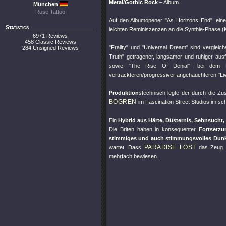
Metal/Gothic Rock
– Album.
München
Rose Tattoo
Auf den Albumopener
"As Horizons End"
, ei
Statistics
leichten Reminiszenzen an die Synthie-Phase (
6971 Reviews
458 Classic Reviews
"Frailty"
und
"Universal Dream"
sind vergleic
284 Unsigned Reviews
Truth"
getragener, langsamer und ruhiger ausf
sowie
"The Rise Of Denial"
, bei dem N
vertrackteren/progressiver angehauchteren
"Li
Produktion
stechnisch legte der durch die Z
BOGREN
im Fascination Street Studios im s
Ein
Hybrid aus Härte, Düsternis, Sehnsucht,
Die Briten haben in konsequenter
Fortsetz
stimmiges und auch stimmungsvolles Dunk
PARADISE LOST
wartet. Dass
das Zeug fü
mehrfach bewiesen.