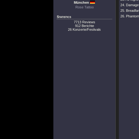
München
24. Damage,
Rose Tattoo
25. Breadfa
26. Phantom
Statistics
7713 Reviews
912 Berichte
26 Konzerte/Festivals