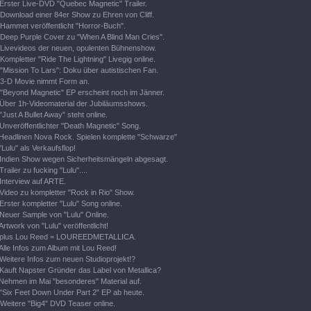
Erster Live-DVD "Quebec Magnetic" Trailer.
Download einer 84er Show zu Ehren von Cliff.
Hammet veröffentlicht "Horror-Buch".
Deep Purple Cover zu "When A Blind Man Cries".
Livevideos der neuen, opulenten Bühnenshow.
Kompletter "Ride The Lightning" Livegig online.
"Mission To Lars": Doku über autistischen Fan.
3-D Movie nimmt Form an.
"Beyond Magnetic" EP erscheint noch im Jänner.
Über 1h-Videomaterial der Jubiläumsshows.
"Just A Bullet Away" steht online.
Unveröffentlichter "Death Magnetic" Song.
Headlinen Nova Rock. Spielen komplette "Schwarze"
"Lulu" als Verkaufsflop!
Indien Show wegen Sicherheitsmängeln abgesagt.
Trailer zu fucking "Lulu"....
Interview auf ARTE.
Video zu kompletter "Rock in Rio" Show.
Erster kompletter "Lulu" Song online.
Neuer Sample von "Lulu" Online.
Artwork von "Lulu" veröffentlicht!
plus Lou Reed = LOUREEDMETALLICA.
Alle Infos zum Album mit Lou Reed!
Weitere Infos zum neuen Studioprojekt!?
Kauft Napster Gründer das Label von Metallica?
Nehmen im Mai "besonderes" Material auf.
"Six Feet Down Under Part 2" EP ab heute.
Weitere "Big4" DVD Teaser online.