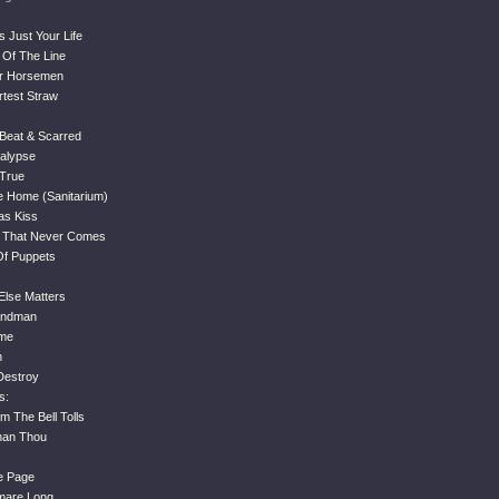
 Just Your Life
 Of The Line
ur Horsemen
rtest Straw
 Beat & Scarred
alypse
 True
 Home (Sanitarium)
as Kiss
y That Never Comes
Of Puppets
Else Matters
Sandman
ime
h
Destroy
s:
m The Bell Tolls
Than Thou
e Page
tmare Long