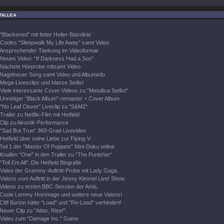
tallica
"Blackened" mit fetter Heller-Basslinie
Cooles "Sleepwalk My Life Away" samt Video
Ansprechender Titelsong im Videoformat
Neues Video: "If Darkness Had a Son"
Nächste Hörprobe mitsamt Video
Nagelneuer Song samt Video und Albuminfo
Mega-Livesclips und klasse Setlist
Viele interessante Cover-Videos zu "Metallica Setlist"
Unnötiger "Black Album"-remaster + Cover Album
"No Leaf Clover" Liveclip zu "S&M2"
Trailer zu Netflix-Film mit Hetfield
Clip zu Akustik-Performance
"Sad But True" 360-Grad-Livevideo
Hetfield über seine Liebe zur Flying-V
Teil 1 der "Master Of Puppets" Mini-Doku online
Knallen "One" in den Trailer zu "The Punisher"
"Tell Em All": Die Hetfield Biografie
Video der Grammy-Auftritt-Probe mit Lady Gaga.
Videos vom Auftritt in der Jimmy Kimmel Live! Show.
Videos zu ersten BBC-Session der Amis.
Coole Lemmy Hommage und weitere neue Videos!
Cliff Burton hätte "Load" und "Re-Load" verhindert!
Neuer Clip zu "Atlas, Rise!".
Video zum "Damage Inc." Game