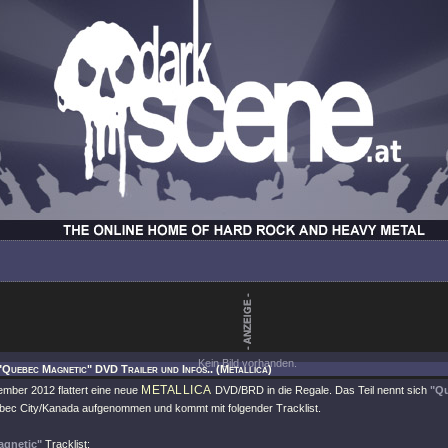
Kein Bild vorhanden.
"Quebec Magnetic" DVD Trailer und Infos.. (Metallica)
METALLICA
mber 2012 flattert eine neue
DVD/BRD in die Regale. Das Teil nennt sich
"Qu
bec City/Kanada aufgenommen und kommt mit folgender Tracklist.
gnetic"
Tracklist: