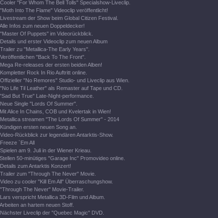
Cooler "For Whom The Bell Tolls" Specialshow-Liveclip.
"Moth Into The Flame" Videoclip veröffentlicht!
Livestream der Show beim Global Citizen Festival.
Alle Infos zum neuen Doppeldecker!
"Master Of Puppets" im Videorückblick.
Details und erster Videoclip zum neuen Album
Trailer zu "Metallica-The Early Years".
Veröffentlichen "Back To The Front".
Mega Re-releases der ersten beiden Alben!
Kompletter Rock In Rio Auftritt online.
Offizieller "No Remores" Studio- und Liveclip aus Wien.
"No Life Til Leather" als Remaster auf Tape und CD.
"Sad But True" Late-Night-performance.
Neue Single "Lords Of Summer".
Mit Alice In Chains, COB und Kvelertak in Wien!
Metallica streamen "The Lords Of Summer" - 2014
Kündigen ersten neuen Song an.
Video-Rückblick zur legendären Antarktis-Show.
Freeze `Em All
Spielen am 9. Juli in der Wiener Krieau.
Stellen 50-minütiges "Garage Inc" Promovideo online.
Details zum Antarktis Konzert!
Trailer zum "Through The Never" Movie.
Video zu cooler "Kill Em All" Überraschungshow.
"Through The Never" Movie-Trailer.
Lars verspricht Metallica 3D-Film und Album.
Arbeiten an hartem neuen Stoff.
Nächster Liveclip der "Quebec Magic" DVD.