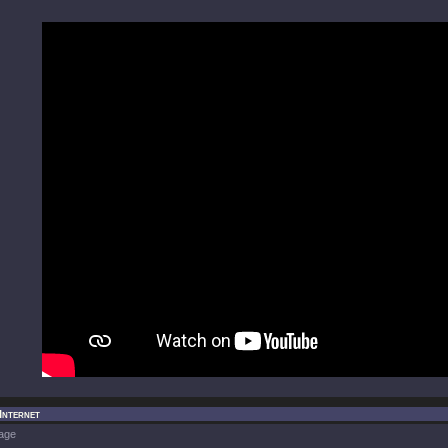
 Internet
age