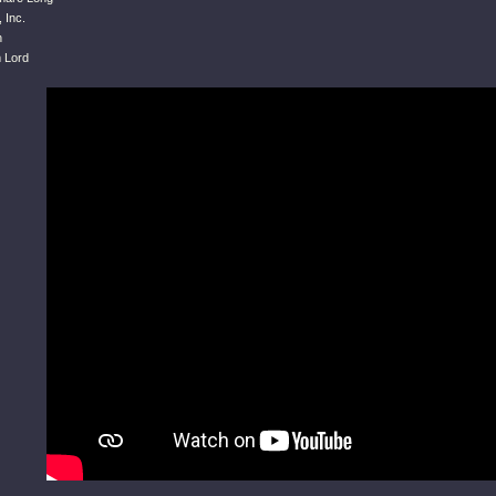
 Inc.
n
 Lord