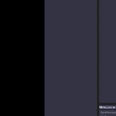
Metallica im
Bandhomep