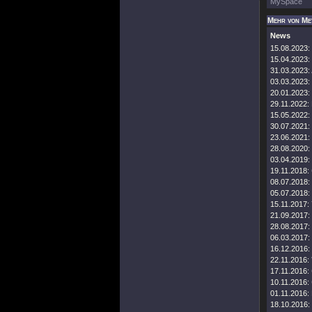
MySpace
Mehr von Me
News
15.08.2023:
15.04.2023:
31.03.2023:
03.03.2023:
20.01.2023:
29.11.2022:
15.05.2022:
30.07.2021:
23.06.2021:
28.08.2020:
03.04.2019:
19.11.2018:
08.07.2018:
05.07.2018:
15.11.2017:
21.09.2017:
28.08.2017:
06.03.2017:
16.12.2016:
22.11.2016:
17.11.2016:
10.11.2016:
01.11.2016:
18.10.2016: