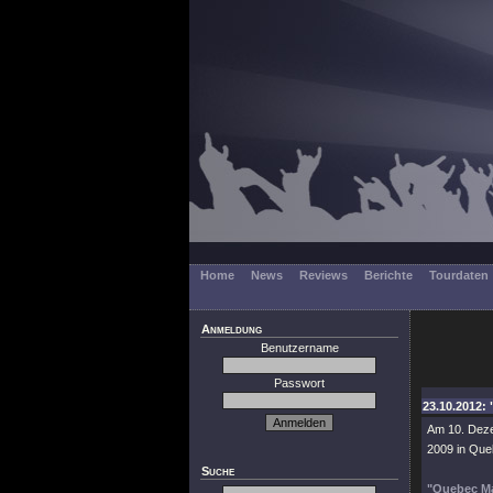
Home
News
Reviews
Berichte
Tourdaten
Anmeldung
Benutzername
Passwort
23.10.2012: 
Am 10. Deze
2009 in Que
Suche
"Quebec Ma