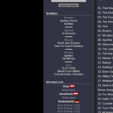
01. That Was
02. The End
SiteNews
03. The Fo
Review
Audrey Horne
04. The Sho
Achilles
05. One
Special
06. Broken,
In Extremo
07. My Apoc
Review
08. Sad But
North Sea Echoes
09. Welcome
How To Cast A Shadow
10. The Jud
Review
11. The Da
Ignition
12. Master 
All Will Die
13. Battery
Live
14. Nothing 
21.07.2026
Bleed From Within
15. Enter 
Conrad Sohm, Dornbirn
16. Killing T
17. Whiplas
Upcoming Live
18. Seek & 
Graz
Bonus Song
Wolfmother
Innsbruck
19. For Who
Wolfmother
20. Holier 
Dinkelsbühl
21. Cyanide
Arch Enemy (+21)
22. Turn Th
Arch Enemy (+21)
Arch Enemy (+21)
23. All Nigh