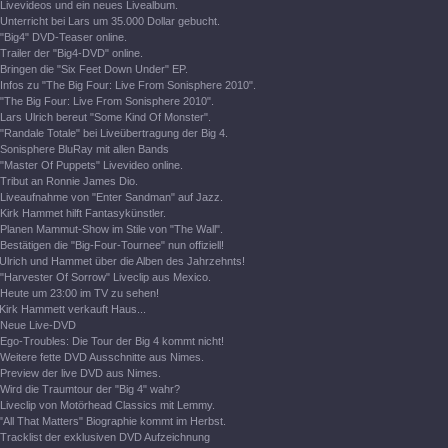
Livevideos und ein neues Livealbum.
Unterricht bei Lars um 35.000 Dollar gebucht.
"Big4" DVD-Teaser online.
Trailer der "Big4-DVD" online.
Bringen die "Six Feet Down Under" EP.
Infos zu "The Big Four: Live From Sonisphere 2010".
"The Big Four: Live From Sonisphere 2010".
Lars Ulrich bereut "Some Kind Of Monster".
"Randale Totale" bei Liveübertragung der Big 4.
Sonisphere BluRay mit allen Bands
"Master Of Puppets" Livevideo online.
Tribut an Ronnie James Dio.
Liveaufnahme von "Enter Sandman" auf Jazz.
Kirk Hammet hilft Fantasykünstler.
Planen Mammut-Show im Stile von "The Wall".
Bestätigen die "Big-Four-Tournee" nun offiziell!
Ulrich und Hammet über die Alben des Jahrzehnts!
"Harvester Of Sorrow" Liveclip aus Mexico.
Heute um 23:00 im TV zu sehen!
Kirk Hammett verkauft Haus...
Neue Live-DVD
Ego-Troubles: Die Tour der Big 4 kommt nicht!
Weitere fette DVD Ausschnitte aus Nimes.
Preview der live DVD aus Nimes.
Wird die Traumtour der "Big 4" wahr?
Liveclip von Motörhead Classics mit Lemmy.
"All That Matters" Biographie kommt im Herbst.
Tracklist der exklusiven DVD Aufzeichnung