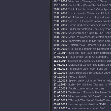
18.10.2016:
Video zum "Damage Inc." Game
13.10.2016:
Cooler "For Whom The Bell Tolls" S
26.09.2016:
"Moth Into The Flame" Videoclip verö
21.09.2016:
Livestream der Show beim Global Ci
18.09.2016:
Alle Infos zum neuen Doppeldecker
29.08.2016:
"Master Of Puppets" im Videorückbl
19.08.2016:
Details und erster Videoclip zum n
17.08.2016:
Trailer zu "Metallica-The Early Year
29.07.2016:
Veröffentlichen "Back To The Front"
18.02.2016:
Mega Re-releases der ersten beide
21.09.2015:
Kompletter Rock In Rio Auftritt onlin
30.06.2015:
Offizieller "No Remores" Studio- un
04.03.2015:
"No Life Til Leather" als Remaster
24.11.2014:
"Sad But True" Late-Night-perform
20.06.2014:
Neue Single "Lords Of Summer".
11.04.2014:
Mit Alice In Chains, COB und Kveler
17.03.2014:
Metallica streamen "The Lords Of
15.03.2014:
Kündigen ersten neuen Song an.
19.12.2013:
Video-Rückblick zur legendären An
09.12.2013:
Freeze `Em All
04.12.2013:
Spielen am 9. Juli in der Wiener Kri
27.11.2013:
Stellen 50-minütiges "Garage Inc" 
27.10.2013:
Details zum Antarktis Konzert!
22.07.2013:
Trailer zum "Through The Never" M
14.06.2013:
Video zu cooler "Kill Em All" Über
23.05.2013:
"Through The Never" Movie-Trailer
08.01.2013:
Lars verspricht Metallica 3D-Film u
18.12.2012:
Arbeiten an hartem neuen Stoff.