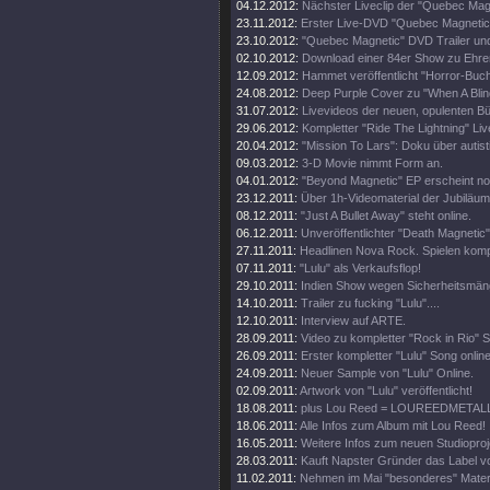
04.12.2012:
Nächster Liveclip der "Quebec Ma
23.11.2012:
Erster Live-DVD "Quebec Magnetic" 
23.10.2012:
"Quebec Magnetic" DVD Trailer und
02.10.2012:
Download einer 84er Show zu Ehren 
12.09.2012:
Hammet veröffentlicht "Horror-Buch
24.08.2012:
Deep Purple Cover zu "When A Blin
31.07.2012:
Livevideos der neuen, opulenten 
29.06.2012:
Kompletter "Ride The Lightning" Live
20.04.2012:
"Mission To Lars": Doku über autis
09.03.2012:
3-D Movie nimmt Form an.
04.01.2012:
"Beyond Magnetic" EP erscheint no
23.12.2011:
Über 1h-Videomaterial der Jubiläu
08.12.2011:
"Just A Bullet Away" steht online.
06.12.2011:
Unveröffentlichter "Death Magnetic
27.11.2011:
Headlinen Nova Rock. Spielen komp
07.11.2011:
"Lulu" als Verkaufsflop!
29.10.2011:
Indien Show wegen Sicherheitsmän
14.10.2011:
Trailer zu fucking "Lulu"....
12.10.2011:
Interview auf ARTE.
28.09.2011:
Video zu kompletter "Rock in Rio" 
26.09.2011:
Erster kompletter "Lulu" Song online
24.09.2011:
Neuer Sample von "Lulu" Online.
02.09.2011:
Artwork von "Lulu" veröffentlicht!
18.08.2011:
plus Lou Reed = LOUREEDMETAL
18.06.2011:
Alle Infos zum Album mit Lou Reed!
16.05.2011:
Weitere Infos zum neuen Studioproj
28.03.2011:
Kauft Napster Gründer das Label vo
11.02.2011:
Nehmen im Mai "besonderes" Materi