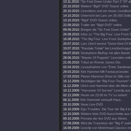
13.11.2010:
"Six Feet Down Under Part 2" EP a
22.10.2010:
Weitere "Big4" DVD Teaser online.
20.10.2010:
Livevideos und ein neues Livealbu
14.10.2010:
Unterricht bei Lars um 35.000 Dolla
13.10.2010:
"Big4" DVD-Teaser online.
22.09.2010:
Trailer der "Big4-DVD" online.
09.09.2010:
Bringen die "Six Feet Down Under"
26.08.2010:
Infos zu "The Big Four: Live From 
16.08.2010:
"The Big Four: Live From Sonisphe
20.07.2010:
Lars Ulrich bereut "Some Kind Of M
19.07.2010:
"Randale Totale" bei Liveübertragun
04.07.2010:
Sonisphere BluRay mit allen Bands
28.06.2010:
"Master Of Puppets" Livevideo onli
21.05.2010:
Tribut an Ronnie James Dio.
02.04.2010:
Liveaufnahme von "Enter Sandman"
29.03.2010:
Kirk Hammet hilft Fantasykünstler.
17.03.2010:
Planen Mammut-Show im Stile von "
15.12.2009:
Bestätigen die "Big-Four-Tournee" nu
11.12.2009:
Ulrich und Hammet über die Alben 
10.12.2009:
"Harvester Of Sorrow" Liveclip aus
02.12.2009:
Heute um 23:00 im TV zu sehen!
06.11.2009:
Kirk Hammett verkauft Haus...
20.10.2009:
Neue Live-DVD
16.10.2009:
Ego-Troubles: Die Tour der Big 4 k
12.10.2009:
Weitere fette DVD Ausschnitte aus
09.10.2009:
Preview der live DVD aus Nimes.
17.09.2009:
Wird die Traumtour der "Big 4" wah
16.09.2009:
Liveclip von Motörhead Classics m