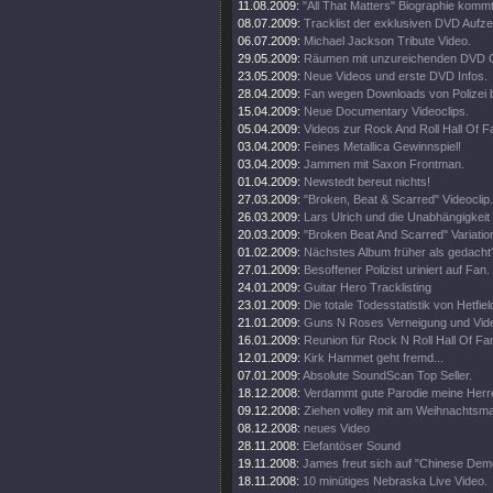
11.08.2009:
"All That Matters" Biographie kommt
08.07.2009:
Tracklist der exklusiven DVD Aufz
06.07.2009:
Michael Jackson Tribute Video.
29.05.2009:
Räumen mit unzureichenden DVD G
23.05.2009:
Neue Videos und erste DVD Infos.
28.04.2009:
Fan wegen Downloads von Polizei 
15.04.2009:
Neue Documentary Videoclips.
05.04.2009:
Videos zur Rock And Roll Hall Of 
03.04.2009:
Feines Metallica Gewinnspiel!
03.04.2009:
Jammen mit Saxon Frontman.
01.04.2009:
Newstedt bereut nichts!
27.03.2009:
"Broken, Beat & Scarred" Videoclip.
26.03.2009:
Lars Ulrich und die Unabhängigkeit
20.03.2009:
"Broken Beat And Scarred" Variatio
01.02.2009:
Nächstes Album früher als gedacht
27.01.2009:
Besoffener Polizist uriniert auf Fan.
24.01.2009:
Guitar Hero Tracklisting
23.01.2009:
Die totale Todesstatistik von Hetfiel
21.01.2009:
Guns N Roses Verneigung und Video
16.01.2009:
Reunion für Rock N Roll Hall Of Fa
12.01.2009:
Kirk Hammet geht fremd...
07.01.2009:
Absolute SoundScan Top Seller.
18.12.2008:
Verdammt gute Parodie meine Herr
09.12.2008:
Ziehen volley mit am Weihnachtsma
08.12.2008:
neues Video
28.11.2008:
Elefantöser Sound
19.11.2008:
James freut sich auf "Chinese Dem
18.11.2008:
10 minütiges Nebraska Live Video.