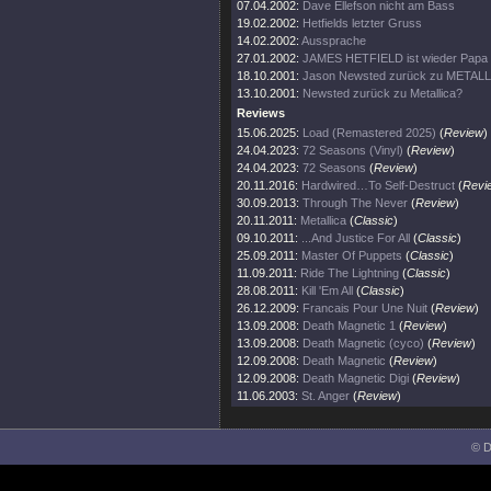
07.04.2002:
Dave Ellefson nicht am Bass
19.02.2002:
Hetfields letzter Gruss
14.02.2002:
Aussprache
27.01.2002:
JAMES HETFIELD ist wieder Papa
18.10.2001:
Jason Newsted zurück zu METAL
13.10.2001:
Newsted zurück zu Metallica?
Reviews
15.06.2025:
Load (Remastered 2025)
(
Review
)
24.04.2023:
72 Seasons (Vinyl)
(
Review
)
24.04.2023:
72 Seasons
(
Review
)
20.11.2016:
Hardwired…To Self-Destruct
(
Revi
30.09.2013:
Through The Never
(
Review
)
20.11.2011:
Metallica
(
Classic
)
09.10.2011:
...And Justice For All
(
Classic
)
25.09.2011:
Master Of Puppets
(
Classic
)
11.09.2011:
Ride The Lightning
(
Classic
)
28.08.2011:
Kill 'Em All
(
Classic
)
26.12.2009:
Francais Pour Une Nuit
(
Review
)
13.09.2008:
Death Magnetic 1
(
Review
)
13.09.2008:
Death Magnetic (cyco)
(
Review
)
12.09.2008:
Death Magnetic
(
Review
)
12.09.2008:
Death Magnetic Digi
(
Review
)
11.06.2003:
St. Anger
(
Review
)
© D