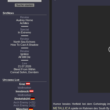
SiteNews
Review
Audrey Horne
Achilles
Special
In Extremo
Review
North Sea Echoes
How To Cast A Shadow
Review
Ignition
All Will Die
Live
21.07.2026
Bleed From Within
Conrad Sohm, Dornbirn
Upcoming Live
Graz
Wolfmother
Innsbruck
Wolfmother
Dinkelsbühl
Arch Enemy (+21)
Humor bewies Hetfield bei dem Geheimgig i
Arch Enemy (+21)
METALLICA
spielte im Rahmen des South B
München