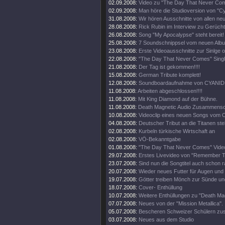
02.09.2008:
Video zu "The Day That Never Come
02.09.2008:
Man höre die Studioversion von "Cy
31.08.2008:
Wir hören Ausschnitte von allen ne
28.08.2008:
Rick Rubin im Interview zu Gerüch
26.08.2008:
Song "My Apocalypse" steht bereit!
25.08.2008:
7 Soundschnippsel vom neuen Alb
23.08.2008:
Erste Videoausschnitte zur Sinlge o
22.08.2008:
"The Day That Never Comes" Singl
21.08.2008:
Der Tag ist gekommen!!!!
15.08.2008:
German Tribute komplett!
12.08.2008:
Soundboardaufnahme von CYANIDE
11.08.2008:
Arbeiten abgeschlossen!!!!
11.08.2008:
Mit King Diamond auf der Bühne.
11.08.2008:
Death Magnetic Audio Zusammenschn
10.08.2008:
Videoclip eines neuen Songs vom O
04.08.2008:
Deutscher Tribut an die Titanen steh
02.08.2008:
Kurbeln türkische Wirtschaft an
02.08.2008:
VÖ-Bekanntgabe
01.08.2008:
"The Day That Never Comes" Video
29.07.2008:
Erstes Livevideo von "Remember 
23.07.2008:
Sind nun die Songtitel auch schon 
20.07.2008:
Wieder neues Futter für Augen und
19.07.2008:
Götter treiben Mönch zur Sünde un
18.07.2008:
Cover- Enthüllung
10.07.2008:
Weitere Enthüllungen zu "Death Mag
07.07.2008:
Neues von der "Mission Metallica".
05.07.2008:
Bescheren Schweizer Schülern zusä
03.07.2008:
Neues aus dem Studio