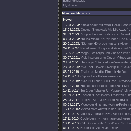
Bandhomepage
MySpace
Mehr von Metallica
News
15.08.2023:
"Blackened" mit fetter Heller-Bassli
15.04.2023:
Cooles "Sleepwalk My Life Away" s
31.03.2023:
Ansprechender Titelsong im Videof
03.03.2023:
Neues Video: "If Darkness Had a S
20.01.2023:
Nächste Hörprobe mitsamt Video
29.11.2022:
Nagelneuer Song samt Video und A
15.05.2022:
Mega-Livesclips und klasse Setlist
30.07.2021:
Viele interessante Cover-Videos zu "
23.06.2021:
Unnötiger "Black Album"-remaster 
28.08.2020:
"No Leaf Clover" Liveclip zu "S&M2
03.04.2019:
Trailer zu Netflix-Film mit Hetfield
19.11.2018:
Clip zu Akustik-Performance
08.07.2018:
"Sad But True" 360-Grad-Livevideo
05.07.2018:
Hetfield über seine Liebe zur Flying
15.11.2017:
Teil 1 der "Master Of Puppets" Mini
21.09.2017:
Knallen "One" in den Trailer zu "Th
28.08.2017:
"Tell Em All": Die Hetfield Biografie
06.03.2017:
Video der Grammy-Auftritt-Probe m
16.12.2016:
Videos vom Auftritt in der Jimmy K
22.11.2016:
Videos zu ersten BBC-Session der 
17.11.2016:
Coole Lemmy Hommage und weitere
10.11.2016:
Cliff Burton hätte "Load" und "Re-Lo
01.11.2016:
Neuer Clip zu "Atlas, Rise!".