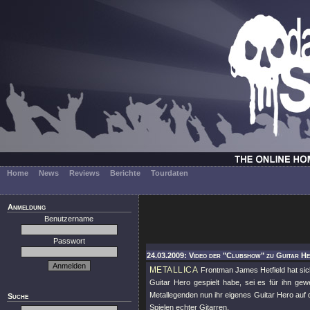
Home
News
Reviews
Berichte
Tourdaten
Anmeldung
Benutzername
Passwort
24.03.2009: Video der "Clubshow" zu Guitar He
METALLICA
Frontman James Hetfield hat sich
Guitar Hero gespielt habe, sei es für ihn gew
Metallegenden nun ihr eigenes Guitar Hero auf
Suche
Spielen echter Gitarren.