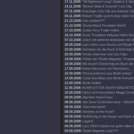
17.11.2008:
"All Nightmare Long" Single in 3 Var
14.11.2008:
"Broken Beat & Scarred" Live Clip.
07.11.2008:
Knackiger Live Clip aus Kansas Cit
04.11.2008:
Robert Trujillo spricht über seine V
21.10.2008:
Live erleben?!?
21.10.2008:
Deutschland Torudaten fixiert!
17.10.2008:
Guitar Hero Trailer online.
16.10.2008:
Erste Torudaten inklusive Wien-Sh
07.10.2008:
Ulrich mit weiteren Anekdoten der 8
30.09.2008:
Lars Ulrich zum Sound von"Death 
23.09.2008:
Nominiert für die Rock N Roll Hall 
20.09.2008:
Neues Interview und Live Clips.
19.09.2008:
Fehler bei "Death Magnetic" Produk
18.09.2008:
Mit neuem Charterfolg ins Buch de
17.09.2008:
Keine Interviews mit Filesharern...
15.09.2008:
Presskonferenz aus Berlin online!
14.09.2008:
Coole Kurzfilme zum Berlin Konzert 
12.09.2008:
Berlin Setlist!
11.09.2008:
KOMPLETTER DEATH MAGNETIC 
10.09.2008:
Ulrich nicht besonders fähiger Drum
09.09.2008:
Machine Head Fans!
08.09.2008:
Von Dave Grohl interviewt - Video!!!
08.09.2008:
3Sat Interview!!!
08.09.2008:
Newbies to the front!!!
06.09.2008:
Einführung in die Songs und Dank a
05.09.2008:
Legal 6
04.09.2008:
Lars Ulrich träumt von guten alten Z
04.09.2008:
Death Magnetic Leak?!?