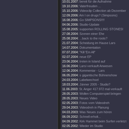
10.01.2007:
bereit für die Aufnahme
19.10.2006:
Vaterfreuden ...
15.10.2006:
Videoclip Collection ab Dezember
12.09.2006:
Am I on drugs? (Simpsons)
16.08.2006:
Go SIMPSONS!!!!
04.06.2006:
Studio-Update
15.08.2005:
supporten ROLLING STONES!
27.08.2004:
Szenen einer Ehe
25.08.2004:
...back to the roots?
21.07.2004:
Scheidung im Hause Lars
14.07.2004:
Dokumentation
07.07.2004:
"Kill 'Em All"
02.07.2004:
neue EP
23.06.2004:
treten in Island auf
16.06.2004:
Larsi verkauft Anwesen
12.06.2004:
Kommentar - Lars
06.05.2004:
s gigantische Bühnenshow
24.03.2004:
Labelwechsel
18.03.2004:
Jänner 2005 - Studio?
11.06.2003:
St. Anger 417.972 mal verkauft
28.05.2003:
Wollen Computerspiel bringen
28.05.2003:
Neues Video
02.05.2003:
Fotos vom Videodreh
29.04.2003:
Videodreh in Planung
04.03.2003:
Was Neues zum hören
06.09.2002:
Schnell erholt...
04.09.2002:
Kirk Hammet beim Surfen verletzt
02.05.2002:
Wieder im Studio