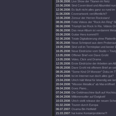
19.06.2008:
Live Show der Titanen im Netz
15.06.2008:
Sind Coverrätsel und Albumtitel nun 
12.06.2008:
Es läuft nicht alles ganz so rund im
11.06.2008:
Coverartwork veröffentlicht?
10.06.2008:
Zensur der Herren Rockstars!
08.06.2008:
Fette Videos der "Rock Am Ring" 
06.06.2008:
Triumph bei Rock In Rio. Videos On
06.06.2008:
Das neue Album ist verdammt Metal
03.06.2008:
Guitar Hero kommt!!!!
02.06.2008:
Totale Digitalisierung ohne Plattenf
30.05.2008:
Neue Schnipsel aus dem Proberau
19.05.2008:
Sind voll im Terminplan und bester 
16.05.2008:
Neue Eindrücke vom Studio + Tourp
13.05.2008:
Offener Brief von Dave Grohl
13.05.2008:
Video, Click und Drama
12.05.2008:
Erste Eindrücke der Arbeiten am Al
09.05.2008:
Dave Grohl mit offenem Brief an se
08.05.2008:
"Some Kind Of Monster" Doku im T
29.04.2008:
Ist im Internet nun doch alles gut?
23.04.2008:
Ulrich hält Metal für lebendig wie la
20.04.2008:
"Mission Metallica" ab Mai eröffnet!
09.04.2008:
Goes Piano...
07.04.2008:
Die Geldmaschine läuft auf Hochto
06.04.2008:
Millionenseller auf Ewigkeit!
10.03.2008:
Ulrich stellt release der neuen Sch
01.02.2008:
Touren durch Europa
06.07.2007:
Osama Bin Hetfield!
21.03.2007:
hat keine Kontaktprobleme?!