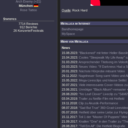
Arch Enemy (+21)
München
Rose Tattoo
Quelle
: Rock Hard
Statistics
Metallica im Internet
7714 Reviews
912 Berichte
Bandhomepage
26 Konzerte/Festivals
MySpace
Mehr von Metallica
News
15.08.2023:
"Blackened" mit fetter Heller-Bassli
15.04.2023:
Cooles "Sleepwalk My Life Away" s
31.03.2023:
Ansprechender Titelsong im Videof
03.03.2023:
Neues Video: "If Darkness Had a S
20.01.2023:
Nächste Hörprobe mitsamt Video
29.11.2022:
Nagelneuer Song samt Video und A
15.05.2022:
Mega-Livesclips und klasse Setlist
30.07.2021:
Viele interessante Cover-Videos zu "
23.06.2021:
Unnötiger "Black Album"-remaster 
28.08.2020:
"No Leaf Clover" Liveclip zu "S&M2
03.04.2019:
Trailer zu Netflix-Film mit Hetfield
19.11.2018:
Clip zu Akustik-Performance
08.07.2018:
"Sad But True" 360-Grad-Livevideo
05.07.2018:
Hetfield über seine Liebe zur Flying
15.11.2017:
Teil 1 der "Master Of Puppets" Mini
21.09.2017:
Knallen "One" in den Trailer zu "Th
28.08.2017:
"Tell Em All": Die Hetfield Biografie