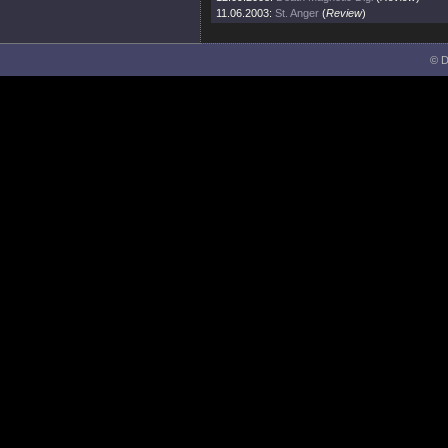
11.06.2003:
St. Anger
(
Review
)
© D