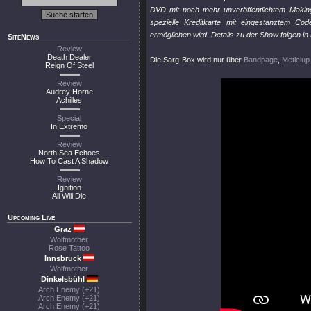
DVD mit noch mehr unveröffentlichtem Making-
spezielle Kreditkarte mit eingestanztem C
ermöglichen wird. Details zu der Show folgen i
SiteNews
Review
Death Dealer
Die Sarg-Box wird nur über
Bandpage
,
Metlclup
Reign Of Steel
Review
Audrey Horne
Achilles
Special
In Extremo
Review
North Sea Echoes
How To Cast A Shadow
Review
Ignition
All Will Die
Upcoming Live
Graz
Wolfmother
Rose Tattoo
Innsbruck
Wolfmother
Dinkelsbühl
Arch Enemy (+21)
Arch Enemy (+21)
Arch Enemy (+21)