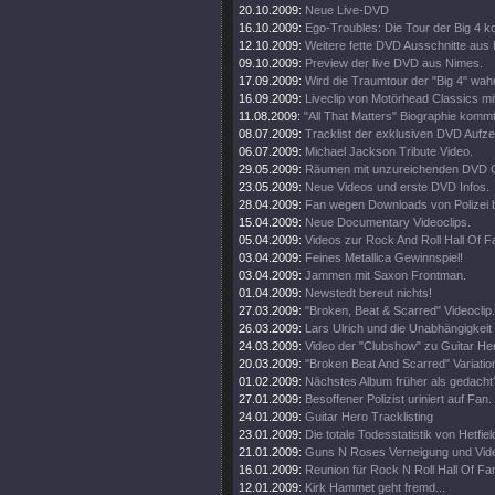
20.10.2009:
Neue Live-DVD
16.10.2009:
Ego-Troubles: Die Tour der Big 4 k
12.10.2009:
Weitere fette DVD Ausschnitte aus
09.10.2009:
Preview der live DVD aus Nimes.
17.09.2009:
Wird die Traumtour der "Big 4" wah
16.09.2009:
Liveclip von Motörhead Classics m
11.08.2009:
"All That Matters" Biographie kommt
08.07.2009:
Tracklist der exklusiven DVD Aufz
06.07.2009:
Michael Jackson Tribute Video.
29.05.2009:
Räumen mit unzureichenden DVD G
23.05.2009:
Neue Videos und erste DVD Infos.
28.04.2009:
Fan wegen Downloads von Polizei 
15.04.2009:
Neue Documentary Videoclips.
05.04.2009:
Videos zur Rock And Roll Hall Of 
03.04.2009:
Feines Metallica Gewinnspiel!
03.04.2009:
Jammen mit Saxon Frontman.
01.04.2009:
Newstedt bereut nichts!
27.03.2009:
"Broken, Beat & Scarred" Videoclip.
26.03.2009:
Lars Ulrich und die Unabhängigkeit
24.03.2009:
Video der "Clubshow" zu Guitar He
20.03.2009:
"Broken Beat And Scarred" Variatio
01.02.2009:
Nächstes Album früher als gedacht
27.01.2009:
Besoffener Polizist uriniert auf Fan.
24.01.2009:
Guitar Hero Tracklisting
23.01.2009:
Die totale Todesstatistik von Hetfiel
21.01.2009:
Guns N Roses Verneigung und Video
16.01.2009:
Reunion für Rock N Roll Hall Of Fa
12.01.2009:
Kirk Hammet geht fremd...