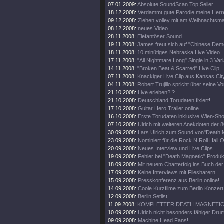
07.01.2009:
Absolute SoundScan Top Seller.
18.12.2008:
Verdammt gute Parodie meine Herr
09.12.2008:
Ziehen volley mit am Weihnachtsma
08.12.2008:
neues Video
28.11.2008:
Elefantöser Sound
19.11.2008:
James freut sich auf "Chinese Dem
18.11.2008:
10 minütiges Nebraska Live Video.
17.11.2008:
"All Nightmare Long" Single in 3 Var
14.11.2008:
"Broken Beat & Scarred" Live Clip.
07.11.2008:
Knackiger Live Clip aus Kansas Cit
04.11.2008:
Robert Trujillo spricht über seine V
21.10.2008:
Live erleben?!?
21.10.2008:
Deutschland Torudaten fixiert!
17.10.2008:
Guitar Hero Trailer online.
16.10.2008:
Erste Torudaten inklusive Wien-Sh
07.10.2008:
Ulrich mit weiteren Anekdoten der 8
30.09.2008:
Lars Ulrich zum Sound von"Death 
23.09.2008:
Nominiert für die Rock N Roll Hall 
20.09.2008:
Neues Interview und Live Clips.
19.09.2008:
Fehler bei "Death Magnetic" Produk
18.09.2008:
Mit neuem Charterfolg ins Buch de
17.09.2008:
Keine Interviews mit Filesharern...
15.09.2008:
Presskonferenz aus Berlin online!
14.09.2008:
Coole Kurzfilme zum Berlin Konzert 
12.09.2008:
Berlin Setlist!
11.09.2008:
KOMPLETTER DEATH MAGNETIC 
10.09.2008:
Ulrich nicht besonders fähiger Drum
09.09.2008:
Machine Head Fans!