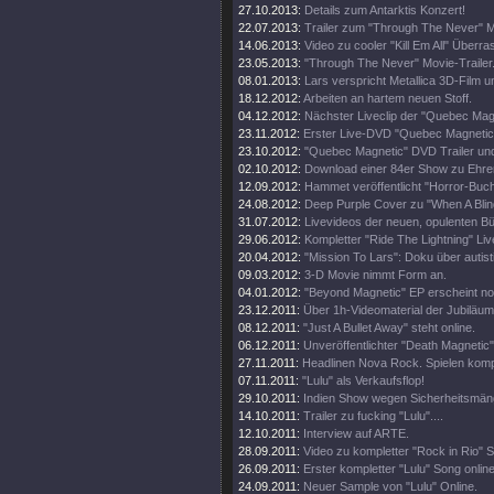
27.10.2013:
Details zum Antarktis Konzert!
22.07.2013:
Trailer zum "Through The Never" M
14.06.2013:
Video zu cooler "Kill Em All" Über
23.05.2013:
"Through The Never" Movie-Trailer
08.01.2013:
Lars verspricht Metallica 3D-Film u
18.12.2012:
Arbeiten an hartem neuen Stoff.
04.12.2012:
Nächster Liveclip der "Quebec Ma
23.11.2012:
Erster Live-DVD "Quebec Magnetic" 
23.10.2012:
"Quebec Magnetic" DVD Trailer und
02.10.2012:
Download einer 84er Show zu Ehren 
12.09.2012:
Hammet veröffentlicht "Horror-Buch
24.08.2012:
Deep Purple Cover zu "When A Blin
31.07.2012:
Livevideos der neuen, opulenten 
29.06.2012:
Kompletter "Ride The Lightning" Live
20.04.2012:
"Mission To Lars": Doku über autis
09.03.2012:
3-D Movie nimmt Form an.
04.01.2012:
"Beyond Magnetic" EP erscheint no
23.12.2011:
Über 1h-Videomaterial der Jubiläu
08.12.2011:
"Just A Bullet Away" steht online.
06.12.2011:
Unveröffentlichter "Death Magnetic
27.11.2011:
Headlinen Nova Rock. Spielen komp
07.11.2011:
"Lulu" als Verkaufsflop!
29.10.2011:
Indien Show wegen Sicherheitsmän
14.10.2011:
Trailer zu fucking "Lulu"....
12.10.2011:
Interview auf ARTE.
28.09.2011:
Video zu kompletter "Rock in Rio" 
26.09.2011:
Erster kompletter "Lulu" Song online
24.09.2011:
Neuer Sample von "Lulu" Online.