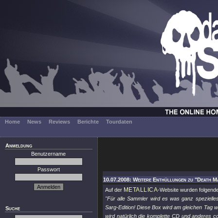
Home
News
Reviews
Berichte
Tourdaten
Anmeldung
Benutzername
Passwort
10.07.2008: Weitere Enthüllungen zu "Death Ma
METALLICA
Auf der
-Website wurden folgend
"Für alle Sammler wird es was ganz spezielles
Sarg-Edition! Diese Box wird am gleichen Tag wie
Suche
wird natürlich die komplette CD und anderes c