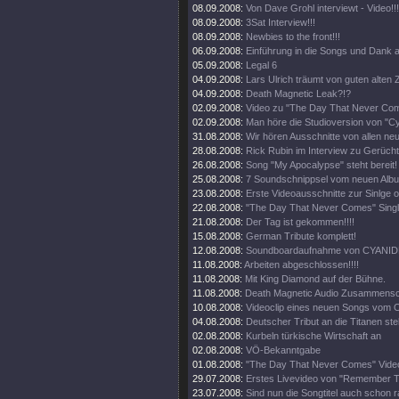
08.09.2008:
Von Dave Grohl interviewt - Video!!!
08.09.2008:
3Sat Interview!!!
08.09.2008:
Newbies to the front!!!
06.09.2008:
Einführung in die Songs und Dank a
05.09.2008:
Legal 6
04.09.2008:
Lars Ulrich träumt von guten alten Z
04.09.2008:
Death Magnetic Leak?!?
02.09.2008:
Video zu "The Day That Never Come
02.09.2008:
Man höre die Studioversion von "Cy
31.08.2008:
Wir hören Ausschnitte von allen ne
28.08.2008:
Rick Rubin im Interview zu Gerüch
26.08.2008:
Song "My Apocalypse" steht bereit!
25.08.2008:
7 Soundschnippsel vom neuen Alb
23.08.2008:
Erste Videoausschnitte zur Sinlge o
22.08.2008:
"The Day That Never Comes" Singl
21.08.2008:
Der Tag ist gekommen!!!!
15.08.2008:
German Tribute komplett!
12.08.2008:
Soundboardaufnahme von CYANIDE
11.08.2008:
Arbeiten abgeschlossen!!!!
11.08.2008:
Mit King Diamond auf der Bühne.
11.08.2008:
Death Magnetic Audio Zusammenschn
10.08.2008:
Videoclip eines neuen Songs vom O
04.08.2008:
Deutscher Tribut an die Titanen steh
02.08.2008:
Kurbeln türkische Wirtschaft an
02.08.2008:
VÖ-Bekanntgabe
01.08.2008:
"The Day That Never Comes" Video
29.07.2008:
Erstes Livevideo von "Remember 
23.07.2008:
Sind nun die Songtitel auch schon 