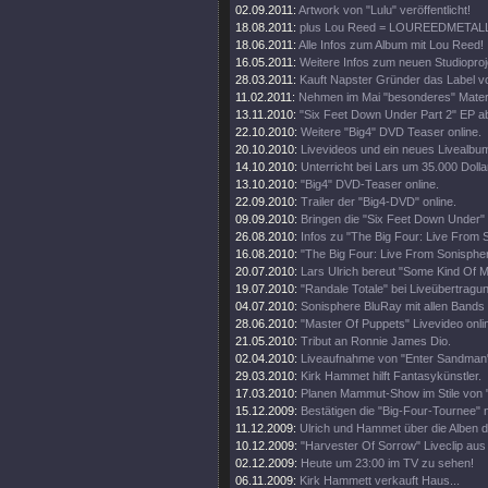
02.09.2011:
Artwork von "Lulu" veröffentlicht!
18.08.2011:
plus Lou Reed = LOUREEDMETAL
18.06.2011:
Alle Infos zum Album mit Lou Reed!
16.05.2011:
Weitere Infos zum neuen Studioproj
28.03.2011:
Kauft Napster Gründer das Label vo
11.02.2011:
Nehmen im Mai "besonderes" Materi
13.11.2010:
"Six Feet Down Under Part 2" EP a
22.10.2010:
Weitere "Big4" DVD Teaser online.
20.10.2010:
Livevideos und ein neues Livealbu
14.10.2010:
Unterricht bei Lars um 35.000 Dolla
13.10.2010:
"Big4" DVD-Teaser online.
22.09.2010:
Trailer der "Big4-DVD" online.
09.09.2010:
Bringen die "Six Feet Down Under"
26.08.2010:
Infos zu "The Big Four: Live From 
16.08.2010:
"The Big Four: Live From Sonisphe
20.07.2010:
Lars Ulrich bereut "Some Kind Of M
19.07.2010:
"Randale Totale" bei Liveübertragun
04.07.2010:
Sonisphere BluRay mit allen Bands
28.06.2010:
"Master Of Puppets" Livevideo onli
21.05.2010:
Tribut an Ronnie James Dio.
02.04.2010:
Liveaufnahme von "Enter Sandman"
29.03.2010:
Kirk Hammet hilft Fantasykünstler.
17.03.2010:
Planen Mammut-Show im Stile von "
15.12.2009:
Bestätigen die "Big-Four-Tournee" nu
11.12.2009:
Ulrich und Hammet über die Alben 
10.12.2009:
"Harvester Of Sorrow" Liveclip aus
02.12.2009:
Heute um 23:00 im TV zu sehen!
06.11.2009:
Kirk Hammett verkauft Haus...