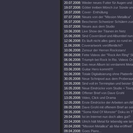
20.07.2008:
Wieder neues Futter für Augen und
19.07.2008:
Götter treiben Mönch zur Sünde un
18.07.2008:
Cover- Enthüllung
07.07.2008:
Neues von der "Mission Metallica".
05.07.2008:
Bescheren Schweizer Schülern zusä
03.07.2008:
Neues aus dem Studio
19.06.2008:
Live Show der Titanen im Netz
15.06.2008:
Sind Coverrätsel und Albumtitel nun 
12.06.2008:
Es läuft nicht alles ganz so rund im
11.06.2008:
Coverartwork veröffentlicht?
10.06.2008:
Zensur der Herren Rockstars!
08.06.2008:
Fette Videos der "Rock Am Ring" 
06.06.2008:
Triumph bei Rock In Rio. Videos On
06.06.2008:
Das neue Album ist verdammt Metal
03.06.2008:
Guitar Hero kommt!!!!
02.06.2008:
Totale Digitalisierung ohne Plattenf
30.05.2008:
Neue Schnipsel aus dem Proberau
19.05.2008:
Sind voll im Terminplan und bester 
16.05.2008:
Neue Eindrücke vom Studio + Tourp
13.05.2008:
Offener Brief von Dave Grohl
13.05.2008:
Video, Click und Drama
12.05.2008:
Erste Eindrücke der Arbeiten am Al
09.05.2008:
Dave Grohl mit offenem Brief an se
08.05.2008:
"Some Kind Of Monster" Doku im T
29.04.2008:
Ist im Internet nun doch alles gut?
23.04.2008:
Ulrich hält Metal für lebendig wie la
20.04.2008:
"Mission Metallica" ab Mai eröffnet!
09.04.2008:
Goes Piano...