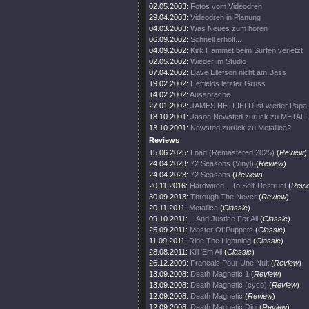
02.05.2003:
Fotos vom Videodreh
29.04.2003:
Videodreh in Planung
04.03.2003:
Was Neues zum hören
06.09.2002:
Schnell erholt...
04.09.2002:
Kirk Hammet beim Surfen verletzt
02.05.2002:
Wieder im Studio
07.04.2002:
Dave Ellefson nicht am Bass
19.02.2002:
Hetfields letzter Gruss
14.02.2002:
Aussprache
27.01.2002:
JAMES HETFIELD ist wieder Papa
18.10.2001:
Jason Newsted zurück zu METAL
13.10.2001:
Newsted zurück zu Metallica?
Reviews
15.06.2025:
Load (Remastered 2025)
(
Review
)
24.04.2023:
72 Seasons (Vinyl)
(
Review
)
24.04.2023:
72 Seasons
(
Review
)
20.11.2016:
Hardwired…To Self-Destruct
(
Revi
30.09.2013:
Through The Never
(
Review
)
20.11.2011:
Metallica
(
Classic
)
09.10.2011:
...And Justice For All
(
Classic
)
25.09.2011:
Master Of Puppets
(
Classic
)
11.09.2011:
Ride The Lightning
(
Classic
)
28.08.2011:
Kill 'Em All
(
Classic
)
26.12.2009:
Francais Pour Une Nuit
(
Review
)
13.09.2008:
Death Magnetic 1
(
Review
)
13.09.2008:
Death Magnetic (cyco)
(
Review
)
12.09.2008:
Death Magnetic
(
Review
)
12.09.2008:
Death Magnetic Digi
(
Review
)