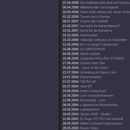
07.04.2008:
Die Geldmaschine läuft auf Hochto
06.04.2008:
Millionenseller auf Ewigkeit!
10.03.2008:
Ulrich stellt release der neuen Sch
01.02.2008:
Touren durch Europa
06.07.2007:
Osama Bin Hetfield!
21.03.2007:
hat keine Kontaktprobleme?!
10.01.2007:
bereit für die Aufnahme
19.10.2006:
Vaterfreuden ...
15.10.2006:
Videoclip Collection ab Dezember
12.09.2006:
Am I on drugs? (Simpsons)
16.08.2006:
Go SIMPSONS!!!!
04.06.2006:
Studio-Update
15.08.2005:
supporten ROLLING STONES!
27.08.2004:
Szenen einer Ehe
25.08.2004:
...back to the roots?
21.07.2004:
Scheidung im Hause Lars
14.07.2004:
Dokumentation
07.07.2004:
"Kill 'Em All"
02.07.2004:
neue EP
23.06.2004:
treten in Island auf
16.06.2004:
Larsi verkauft Anwesen
12.06.2004:
Kommentar - Lars
06.05.2004:
s gigantische Bühnenshow
24.03.2004:
Labelwechsel
18.03.2004:
Jänner 2005 - Studio?
11.06.2003:
St. Anger 417.972 mal verkauft
28.05.2003:
Wollen Computerspiel bringen
28.05.2003:
Neues Video