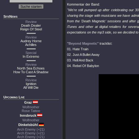
Kommentar der Band:
"We're still pumped up after celebrating our 
sharing the stage with musicians we have admired
SiteNews
from the 'Death Magnetic' sessions and after g
Review
Death Dealer
iTunes and other at digital retailers for seve
Reign Of Steel
expectations on the mp3 side, so we decided to g
Review
Audrey Horne
"Beyond Magnetic"
tracklist:
Achilles
01. Hate Train
Special
02. Just A Bullet Away
In Extremo
03. Hell And Back
Review
04. Rebel Of Babylon
North Sea Echoes
How To Cast A Shadow
Review
Ignition
All Will Die
Upcoming Live
Graz
Wolfmother
Rose Tattoo
Innsbruck
Wolfmother
Dinkelsbühl
Arch Enemy (+21)
Arch Enemy (+21)
Arch Enemy (+21)