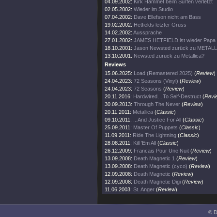
04.09.2002:
Kirk Hammet beim Surfen verletzt
02.05.2002:
Wieder im Studio
07.04.2002:
Dave Ellefson nicht am Bass
19.02.2002:
Hetfields letzter Gruss
14.02.2002:
Aussprache
27.01.2002:
JAMES HETFIELD ist wieder Papa
18.10.2001:
Jason Newsted zurück zu METAL
13.10.2001:
Newsted zurück zu Metallica?
Reviews
15.06.2025:
Load (Remastered 2025)
(
Review
)
24.04.2023:
72 Seasons (Vinyl)
(
Review
)
24.04.2023:
72 Seasons
(
Review
)
20.11.2016:
Hardwired…To Self-Destruct
(
Revi
30.09.2013:
Through The Never
(
Review
)
20.11.2011:
Metallica
(
Classic
)
09.10.2011:
...And Justice For All
(
Classic
)
25.09.2011:
Master Of Puppets
(
Classic
)
11.09.2011:
Ride The Lightning
(
Classic
)
28.08.2011:
Kill 'Em All
(
Classic
)
26.12.2009:
Francais Pour Une Nuit
(
Review
)
13.09.2008:
Death Magnetic 1
(
Review
)
13.09.2008:
Death Magnetic (cyco)
(
Review
)
12.09.2008:
Death Magnetic
(
Review
)
12.09.2008:
Death Magnetic Digi
(
Review
)
11.06.2003:
St. Anger
(
Review
)
© D