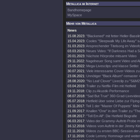
Metallica im Internet
Bandhomepage
MySpace
Mehr von Metallica
News
15.08.2023:
"Blackened" mit fetter Heller-Bassli
15.04.2023:
Cooles "Sleepwalk My Life Away" s
31.03.2023:
Ansprechender Titelsong im Videof
03.03.2023:
Neues Video: "If Darkness Had a S
20.01.2023:
Nächste Hörprobe mitsamt Video
29.11.2022:
Nagelneuer Song samt Video und A
15.05.2022:
Mega-Livesclips und klasse Setlist
30.07.2021:
Viele interessante Cover-Videos zu "
23.06.2021:
Unnötiger "Black Album"-remaster 
28.08.2020:
"No Leaf Clover" Liveclip zu "S&M2
03.04.2019:
Trailer zu Netflix-Film mit Hetfield
19.11.2018:
Clip zu Akustik-Performance
08.07.2018:
"Sad But True" 360-Grad-Livevideo
05.07.2018:
Hetfield über seine Liebe zur Flying
15.11.2017:
Teil 1 der "Master Of Puppets" Mini
21.09.2017:
Knallen "One" in den Trailer zu "Th
28.08.2017:
"Tell Em All": Die Hetfield Biografie
06.03.2017:
Video der Grammy-Auftritt-Probe m
16.12.2016:
Videos vom Auftritt in der Jimmy K
22.11.2016:
Videos zu ersten BBC-Session der 
17.11.2016:
Coole Lemmy Hommage und weitere