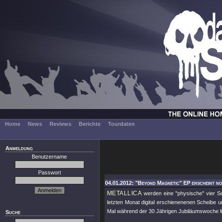
Home
News
Reviews
Berichte
Tourdaten
Anmeldung
Benutzername
Passwort
04.01.2012: "Beyond Magnetic" EP erscheint no
METALLICA
werden eine
"physische"
vier 
letzten Monat digital erschienenenen Scheibe u
Mal während der 30 Jährigen Jubiläumswoche l
Suche