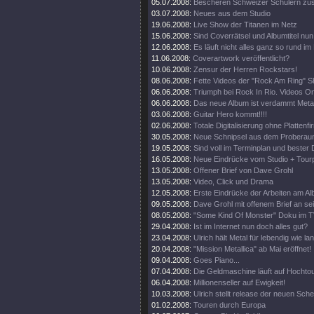
05.07.2008:
Bescheren Schweizer Schülern zusä
03.07.2008:
Neues aus dem Studio
19.06.2008:
Live Show der Titanen im Netz
15.06.2008:
Sind Coverrätsel und Albumtitel nun 
12.06.2008:
Es läuft nicht alles ganz so rund im
11.06.2008:
Coverartwork veröffentlicht?
10.06.2008:
Zensur der Herren Rockstars!
08.06.2008:
Fette Videos der "Rock Am Ring" 
06.06.2008:
Triumph bei Rock In Rio. Videos On
06.06.2008:
Das neue Album ist verdammt Metal
03.06.2008:
Guitar Hero kommt!!!!
02.06.2008:
Totale Digitalisierung ohne Plattenf
30.05.2008:
Neue Schnipsel aus dem Proberau
19.05.2008:
Sind voll im Terminplan und bester 
16.05.2008:
Neue Eindrücke vom Studio + Tourp
13.05.2008:
Offener Brief von Dave Grohl
13.05.2008:
Video, Click und Drama
12.05.2008:
Erste Eindrücke der Arbeiten am Al
09.05.2008:
Dave Grohl mit offenem Brief an se
08.05.2008:
"Some Kind Of Monster" Doku im T
29.04.2008:
Ist im Internet nun doch alles gut?
23.04.2008:
Ulrich hält Metal für lebendig wie la
20.04.2008:
"Mission Metallica" ab Mai eröffnet!
09.04.2008:
Goes Piano...
07.04.2008:
Die Geldmaschine läuft auf Hochto
06.04.2008:
Millionenseller auf Ewigkeit!
10.03.2008:
Ulrich stellt release der neuen Sch
01.02.2008:
Touren durch Europa