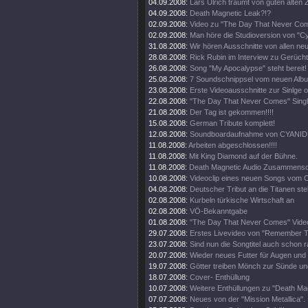
04.09.2008:
Lars Ulrich träumt von guten alten Z
04.09.2008:
Death Magnetic Leak?!?
02.09.2008:
Video zu "The Day That Never Come
02.09.2008:
Man höre die Studioversion von "Cy
31.08.2008:
Wir hören Ausschnitte von allen ne
28.08.2008:
Rick Rubin im Interview zu Gerüch
26.08.2008:
Song "My Apocalypse" steht bereit!
25.08.2008:
7 Soundschnippsel vom neuen Alb
23.08.2008:
Erste Videoausschnitte zur Sinlge o
22.08.2008:
"The Day That Never Comes" Singl
21.08.2008:
Der Tag ist gekommen!!!!
15.08.2008:
German Tribute komplett!
12.08.2008:
Soundboardaufnahme von CYANIDE
11.08.2008:
Arbeiten abgeschlossen!!!!
11.08.2008:
Mit King Diamond auf der Bühne.
11.08.2008:
Death Magnetic Audio Zusammenschn
10.08.2008:
Videoclip eines neuen Songs vom O
04.08.2008:
Deutscher Tribut an die Titanen steh
02.08.2008:
Kurbeln türkische Wirtschaft an
02.08.2008:
VÖ-Bekanntgabe
01.08.2008:
"The Day That Never Comes" Video
29.07.2008:
Erstes Livevideo von "Remember 
23.07.2008:
Sind nun die Songtitel auch schon 
20.07.2008:
Wieder neues Futter für Augen und
19.07.2008:
Götter treiben Mönch zur Sünde un
18.07.2008:
Cover- Enthüllung
10.07.2008:
Weitere Enthüllungen zu "Death Mag
07.07.2008:
Neues von der "Mission Metallica".