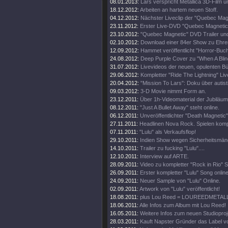
08.01.2013:
Lars verspricht Metallica 3D-Film u
18.12.2012:
Arbeiten an hartem neuen Stoff.
04.12.2012:
Nächster Liveclip der "Quebec Ma
23.11.2012:
Erster Live-DVD "Quebec Magnetic" 
23.10.2012:
"Quebec Magnetic" DVD Trailer und
02.10.2012:
Download einer 84er Show zu Ehren 
12.09.2012:
Hammet veröffentlicht "Horror-Buch
24.08.2012:
Deep Purple Cover zu "When A Blin
31.07.2012:
Livevideos der neuen, opulenten 
29.06.2012:
Kompletter "Ride The Lightning" Live
20.04.2012:
"Mission To Lars": Doku über autis
09.03.2012:
3-D Movie nimmt Form an.
23.12.2011:
Über 1h-Videomaterial der Jubiläu
08.12.2011:
"Just A Bullet Away" steht online.
06.12.2011:
Unveröffentlichter "Death Magnetic
27.11.2011:
Headlinen Nova Rock. Spielen komp
07.11.2011:
"Lulu" als Verkaufsflop!
29.10.2011:
Indien Show wegen Sicherheitsmän
14.10.2011:
Trailer zu fucking "Lulu"....
12.10.2011:
Interview auf ARTE.
28.09.2011:
Video zu kompletter "Rock in Rio" 
26.09.2011:
Erster kompletter "Lulu" Song online
24.09.2011:
Neuer Sample von "Lulu" Online.
02.09.2011:
Artwork von "Lulu" veröffentlicht!
18.08.2011:
plus Lou Reed = LOUREEDMETAL
18.06.2011:
Alle Infos zum Album mit Lou Reed!
16.05.2011:
Weitere Infos zum neuen Studioproj
28.03.2011:
Kauft Napster Gründer das Label vo