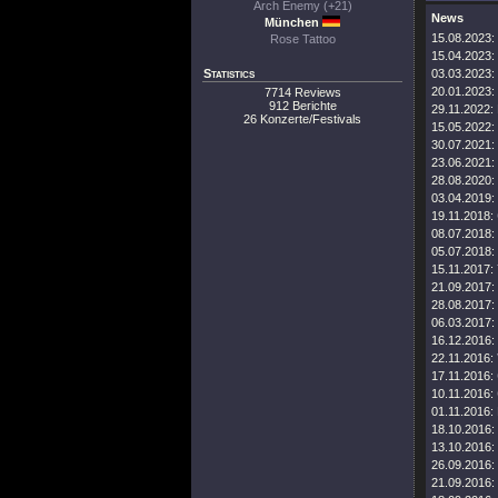
Arch Enemy (+21)
News
München
15.08.2023:
Rose Tattoo
15.04.2023:
Statistics
03.03.2023:
20.01.2023:
7714 Reviews
912 Berichte
29.11.2022:
26 Konzerte/Festivals
15.05.2022:
30.07.2021:
23.06.2021:
28.08.2020:
03.04.2019:
19.11.2018:
08.07.2018:
05.07.2018:
15.11.2017:
21.09.2017:
28.08.2017:
06.03.2017:
16.12.2016:
22.11.2016:
17.11.2016:
10.11.2016:
01.11.2016:
18.10.2016:
13.10.2016:
26.09.2016:
21.09.2016: