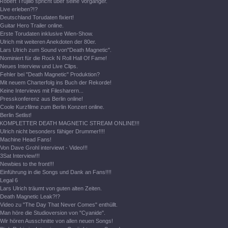
Robert Trujillo spricht über seine Vorgänger.
Live erleben?!?
Deutschland Torudaten fixiert!
Guitar Hero Trailer online.
Erste Torudaten inklusive Wien-Show.
Ulrich mit weiteren Anekdoten der 80er.
Lars Ulrich zum Sound von"Death Magnetic".
Nominiert für die Rock N Roll Hall Of Fame!
Neues Interview und Live Clips.
Fehler bei "Death Magnetic" Produktion?
Mit neuem Charterfolg ins Buch der Rekorde!
Keine Interviews mit Filesharern...
Presskonferenz aus Berlin online!
Coole Kurzfilme zum Berlin Konzert online.
Berlin Setlist!
KOMPLETTER DEATH MAGNETIC STREAM ONLINE!!!
Ulrich nicht besonders fähiger Drummer!!!!
Machine Head Fans!
Von Dave Grohl interviewt - Video!!!
3Sat Interview!!!
Newbies to the front!!!
Einführung in die Songs und Dank an Fans!!!!
Legal 6
Lars Ulrich träumt von guten alten Zeiten.
Death Magnetic Leak?!?
Video zu "The Day That Never Comes" enthüllt.
Man höre die Studioversion von "Cyanide".
Wir hören Ausschnitte von allen neuen Songs!