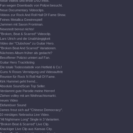
Neue Videos und erste DVD Infos.
Fan wegen Downloads von Polizei besucht.
Neue Documentary Videoclips.
Videos zur Rock And Roll Hall Of Fame Show.
Feines Metallica Gewinnspiel!
Jammen mit Saxon Frontman.
Newstedt bereut nichts!
"Broken, Beat & Scarred" Videoclip.
Lars Ulrich und die Unabhängigkeit
Video der "Clubshow" zu Guitar Hero.
"Broken Beat And Scarred" Variationen.
Nächstes Album früher als gedacht?
Besoffener Polizist uriniert auf Fan.
Guitar Hero Tracklisting
Die totale Todesstatistik von Hetfield & Co.!
Guns N Roses Verneigung und Videoauftritt
Reunion für Rock N Roll Hall Of Fame.
Kirk Hammet geht fremd...
Absolute SoundScan Top Seller.
Verdammt gute Parodie meine Herren!
Ziehen volley mit am Weihnachtsmarkt.
neues Video
Elefantöser Sound
James freut sich auf "Chinese Democracy".
10 minütiges Nebraska Live Video.
"All Nightmare Long" Single in 3 Varianten.
"Broken Beat & Scarred" Live Clip.
Knackiger Live Clip aus Kansas City.