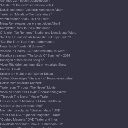
Alle Infos zum neuen Doppeldecker!
"Master Of Puppets" im Videorückblick.
Details und erster Videoclip zum neuen Album
Trailer zu "Metallica-The Early Years".
Veröffentlichen "Back To The Front".
Mega Re-releases der ersten beiden Alben!
Kompletter Rock In Rio Auftritt online.
Offizieller "No Remores" Studio- und Liveclip aus Wien.
"No Life Til Leather" als Remaster auf Tape und CD.
"Sad But True" Late-Night-performance.
Neue Single "Lords Of Summer".
Mit Alice In Chains, COB und Kvelertak in Wien!
Metallica streamen "The Lords Of Summer" - 2014
Kündigen ersten neuen Song an.
Video-Rückblick zur legendären Antarktis-Show.
Freeze `Em All
Spielen am 9. Juli in der Wiener Krieau.
Stellen 50-minütiges "Garage Inc" Promovideo online.
Details zum Antarktis Konzert!
Trailer zum "Through The Never" Movie.
Video zu cooler "Kill Em All" Überraschungshow.
"Through The Never" Movie-Trailer.
Lars verspricht Metallica 3D-Film und Album.
Arbeiten an hartem neuen Stoff.
Nächster Liveclip der "Quebec Magic" DVD.
Erster Live-DVD "Quebec Magnetic" Trailer.
"Quebec Magnetic" DVD Trailer und Infos..
Download einer 84er Show zu Ehren von Cliff.