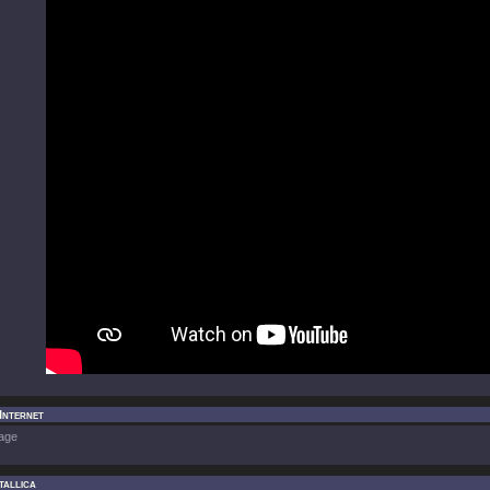
 Internet
age
tallica