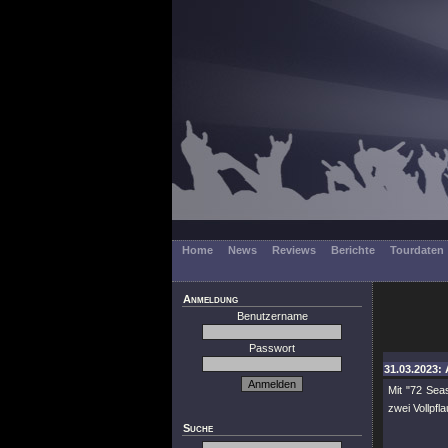
Home
News
Reviews
Berichte
Tourdaten
Anmeldung
Benutzername
Passwort
31.03.2023: 
Mit
"72 Sea
zwei Vollpfl
Suche