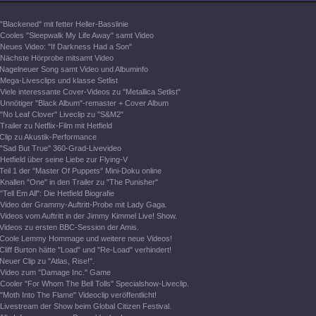
"Blackened" mit fetter Heller-Basslinie
Cooles "Sleepwalk My Life Away" samt Video
Neues Video: "If Darkness Had a Son"
Nächste Hörprobe mitsamt Video
Nagelneuer Song samt Video und Albuminfo
Mega-Livesclips und klasse Setlist
Viele interessante Cover-Videos zu "Metallica Setlist"
Unnötiger "Black Album"-remaster + Cover Album
"No Leaf Clover" Liveclip zu "S&M2"
Trailer zu Netflix-Film mit Hetfield
Clip zu Akustik-Performance
"Sad But True" 360-Grad-Livevideo
Hetfield über seine Liebe zur Flying-V
Teil 1 der "Master Of Puppets" Mini-Doku online
Knallen "One" in den Trailer zu "The Punisher"
"Tell Em All": Die Hetfield Biografie
Video der Grammy-Auftritt-Probe mit Lady Gaga.
Videos vom Auftritt in der Jimmy Kimmel Live! Show.
Videos zu ersten BBC-Session der Amis.
Coole Lemmy Hommage und weitere neue Videos!
Cliff Burton hätte "Load" und "Re-Load" verhindert!
Neuer Clip zu "Atlas, Rise!".
Video zum "Damage Inc." Game
Cooler "For Whom The Bell Tolls" Specialshow-Liveclip.
"Moth Into The Flame" Videoclip veröffentlicht!
Livestream der Show beim Global Citizen Festival.