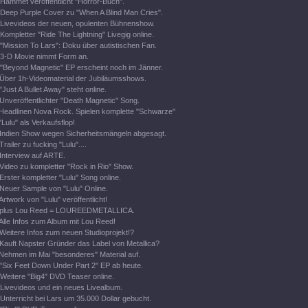
Hammet veröffentlicht "Horror-Buch".
Deep Purple Cover zu "When A Blind Man Cries".
Livevideos der neuen, opulenten Bühnenshow.
Kompletter "Ride The Lightning" Livegig online.
"Mission To Lars": Doku über autistischen Fan.
3-D Movie nimmt Form an.
"Beyond Magnetic" EP erscheint noch im Jänner.
Über 1h-Videomaterial der Jubiläumsshows.
"Just A Bullet Away" steht online.
Unveröffentlichter "Death Magnetic" Song.
Headlinen Nova Rock. Spielen komplette "Schwarze"
"Lulu" als Verkaufsflop!
Indien Show wegen Sicherheitsmängeln abgesagt.
Trailer zu fucking "Lulu"....
Interview auf ARTE.
Video zu kompletter "Rock in Rio" Show.
Erster kompletter "Lulu" Song online.
Neuer Sample von "Lulu" Online.
Artwork von "Lulu" veröffentlicht!
plus Lou Reed = LOUREEDMETALLICA.
Alle Infos zum Album mit Lou Reed!
Weitere Infos zum neuen Studioprojekt!?
Kauft Napster Gründer das Label von Metallica?
Nehmen im Mai "besonderes" Material auf.
"Six Feet Down Under Part 2" EP ab heute.
Weitere "Big4" DVD Teaser online.
Livevideos und ein neues Livealbum.
Unterricht bei Lars um 35.000 Dollar gebucht.