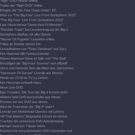
"Big4" DVD-Teaser online.
Trailer der "Big4-DVD" online.
Bringen die "Six Feet Down Under" EP.
Infos zu "The Big Four: Live From Sonisphere 2010".
"The Big Four: Live From Sonisphere 2010".
Lars Ulrich bereut "Some Kind Of Monster".
"Randale Totale" bei Liveübertragung der Big 4.
Sonisphere BluRay mit allen Bands
"Master Of Puppets" Livevideo online.
Tribut an Ronnie James Dio.
Liveaufnahme von "Enter Sandman" auf Jazz.
Kirk Hammet hilft Fantasykünstler.
Planen Mammut-Show im Stile von "The Wall".
Bestätigen die "Big-Four-Tournee" nun offiziell!
Ulrich und Hammet über die Alben des Jahrzehnts!
"Harvester Of Sorrow" Liveclip aus Mexico.
Heute um 23:00 im TV zu sehen!
Kirk Hammett verkauft Haus...
Neue Live-DVD
Ego-Troubles: Die Tour der Big 4 kommt nicht!
Weitere fette DVD Ausschnitte aus Nimes.
Preview der live DVD aus Nimes.
Wird die Traumtour der "Big 4" wahr?
Liveclip von Motörhead Classics mit Lemmy.
"All That Matters" Biographie kommt im Herbst.
Tracklist der exklusiven DVD Aufzeichnung
Michael Jackson Tribute Video.
Räumen mit unzureichenden DVD Gerüchten auf.