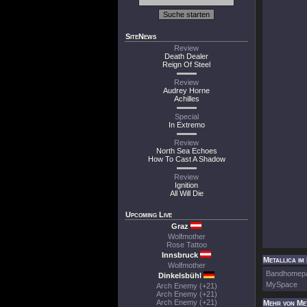
SiteNews
Review
Death Dealer
Reign Of Steel
Review
Audrey Horne
Achilles
Special
In Extremo
Review
North Sea Echoes
How To Cast A Shadow
Review
Ignition
All Will Die
Upcoming Live
Graz
Wolfmother
Rose Tattoo
Innsbruck
Metallica im
Wolfmother
Bandhomep
Dinkelsbühl
MySpace
Arch Enemy (+21)
Arch Enemy (+21)
Arch Enemy (+21)
Mehr von Me