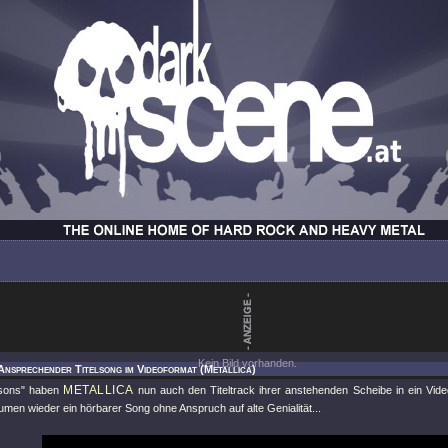
Kein Bild vorhanden.
Ansprechender Titelsong im Videoformat (Metallica)
METALLICA
sons"
haben
nun auch den Titeltrack ihrer anstehenden Scheibe in ein Vid
aumen wieder ein hörbarer Song ohne Anspruch auf alte Genialität...