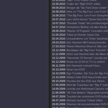
13.10.2010:
"Big4" DVD-Teaser online.
22.09.2010:
Trailer der "Big4-DVD" online.
09.09.2010:
Bringen die "Six Feet Down Under"
26.08.2010:
Infos zu "The Big Four: Live From 
16.08.2010:
"The Big Four: Live From Sonisphe
20.07.2010:
Lars Ulrich bereut "Some Kind Of M
19.07.2010:
"Randale Totale" bei Liveübertragun
04.07.2010:
Sonisphere BluRay mit allen Bands
28.06.2010:
"Master Of Puppets" Livevideo onli
21.05.2010:
Tribut an Ronnie James Dio.
02.04.2010:
Liveaufnahme von "Enter Sandman"
29.03.2010:
Kirk Hammet hilft Fantasykünstler.
17.03.2010:
Planen Mammut-Show im Stile von "
15.12.2009:
Bestätigen die "Big-Four-Tournee" nu
11.12.2009:
Ulrich und Hammet über die Alben 
10.12.2009:
"Harvester Of Sorrow" Liveclip aus
02.12.2009:
Heute um 23:00 im TV zu sehen!
06.11.2009:
Kirk Hammett verkauft Haus...
20.10.2009:
Neue Live-DVD
16.10.2009:
Ego-Troubles: Die Tour der Big 4 k
12.10.2009:
Weitere fette DVD Ausschnitte aus
09.10.2009:
Preview der live DVD aus Nimes.
17.09.2009:
Wird die Traumtour der "Big 4" wah
16.09.2009:
Liveclip von Motörhead Classics m
11.08.2009:
"All That Matters" Biographie kommt
08.07.2009:
Tracklist der exklusiven DVD Aufz
06.07.2009:
Michael Jackson Tribute Video.
29.05.2009:
Räumen mit unzureichenden DVD G