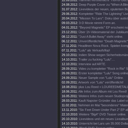
12.09.2012:
Hammet veröffentlicht "Horror-Buch
24.08.2012:
Deep Purple Cover zu "When A Blin
31.07.2012:
Livevideos der neuen, opulenten 
29.06.2012:
Kompletter "Ride The Lightning" Live
20.04.2012:
"Mission To Lars": Doku über autis
09.03.2012:
3-D Movie nimmt Form an.
04.01.2012:
"Beyond Magnetic" EP erscheint no
23.12.2011:
Über 1h-Videomaterial der Jubiläu
08.12.2011:
"Just A Bullet Away" steht online.
06.12.2011:
Unveröffentlichter "Death Magnetic
27.11.2011:
Headlinen Nova Rock. Spielen komp
07.11.2011:
"Lulu" als Verkaufsflop!
29.10.2011:
Indien Show wegen Sicherheitsmän
14.10.2011:
Trailer zu fucking "Lulu"....
12.10.2011:
Interview auf ARTE.
28.09.2011:
Video zu kompletter "Rock in Rio" 
26.09.2011:
Erster kompletter "Lulu" Song online
24.09.2011:
Neuer Sample von "Lulu" Online.
02.09.2011:
Artwork von "Lulu" veröffentlicht!
18.08.2011:
plus Lou Reed = LOUREEDMETAL
18.06.2011:
Alle Infos zum Album mit Lou Reed!
16.05.2011:
Weitere Infos zum neuen Studioproj
28.03.2011:
Kauft Napster Gründer das Label vo
11.02.2011:
Nehmen im Mai "besonderes" Materi
13.11.2010:
"Six Feet Down Under Part 2" EP a
22.10.2010:
Weitere "Big4" DVD Teaser online.
20.10.2010:
Livevideos und ein neues Livealbu
14.10.2010:
Unterricht bei Lars um 35.000 Dolla