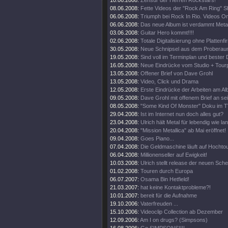
10.06.2008:
Zensur der Herren Rockstars!
08.06.2008:
Fette Videos der "Rock Am Ring" 
06.06.2008:
Triumph bei Rock In Rio. Videos On
06.06.2008:
Das neue Album ist verdammt Metal
03.06.2008:
Guitar Hero kommt!!!!
02.06.2008:
Totale Digitalisierung ohne Plattenf
30.05.2008:
Neue Schnipsel aus dem Proberau
19.05.2008:
Sind voll im Terminplan und bester 
16.05.2008:
Neue Eindrücke vom Studio + Tourp
13.05.2008:
Offener Brief von Dave Grohl
13.05.2008:
Video, Click und Drama
12.05.2008:
Erste Eindrücke der Arbeiten am Al
09.05.2008:
Dave Grohl mit offenem Brief an se
08.05.2008:
"Some Kind Of Monster" Doku im T
29.04.2008:
Ist im Internet nun doch alles gut?
23.04.2008:
Ulrich hält Metal für lebendig wie la
20.04.2008:
"Mission Metallica" ab Mai eröffnet!
09.04.2008:
Goes Piano...
07.04.2008:
Die Geldmaschine läuft auf Hochto
06.04.2008:
Millionenseller auf Ewigkeit!
10.03.2008:
Ulrich stellt release der neuen Sch
01.02.2008:
Touren durch Europa
06.07.2007:
Osama Bin Hetfield!
21.03.2007:
hat keine Kontaktprobleme?!
10.01.2007:
bereit für die Aufnahme
19.10.2006:
Vaterfreuden ...
15.10.2006:
Videoclip Collection ab Dezember
12.09.2006:
Am I on drugs? (Simpsons)