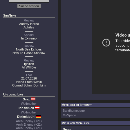
SiteNews
Review
Audrey Horne
Achilles
Special
In Extremo
Review
North Sea Echoes
How To Cast A Shadow
Review
Ignition
All Will Die
Live
21.07.2026
Bleed From Within
Conrad Sohm, Dornbirn
Upcoming Live
Graz
Wolfmother
Metallica im Internet
Innsbruck
Bandhomepage
Wolfmother
MySpace
Dinkelsbühl
Arch Enemy (+21)
Mehr von Metallica
Arch Enemy (+21)
Arch Enemy (+21)
News