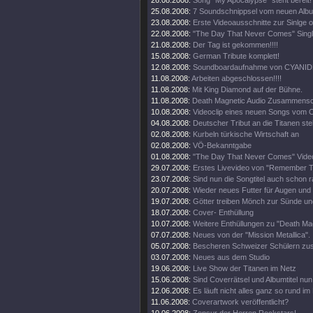
26.08.2008:
Song "My Apocalypse" steht bereit!
25.08.2008:
7 Soundschnippsel vom neuen Alb
23.08.2008:
Erste Videoausschnitte zur Sinlge o
22.08.2008:
"The Day That Never Comes" Singl
21.08.2008:
Der Tag ist gekommen!!!!
15.08.2008:
German Tribute komplett!
12.08.2008:
Soundboardaufnahme von CYANIDE
11.08.2008:
Arbeiten abgeschlossen!!!!
11.08.2008:
Mit King Diamond auf der Bühne.
11.08.2008:
Death Magnetic Audio Zusammenschn
10.08.2008:
Videoclip eines neuen Songs vom O
04.08.2008:
Deutscher Tribut an die Titanen steh
02.08.2008:
Kurbeln türkische Wirtschaft an
02.08.2008:
VÖ-Bekanntgabe
01.08.2008:
"The Day That Never Comes" Video
29.07.2008:
Erstes Livevideo von "Remember 
23.07.2008:
Sind nun die Songtitel auch schon 
20.07.2008:
Wieder neues Futter für Augen und
19.07.2008:
Götter treiben Mönch zur Sünde un
18.07.2008:
Cover- Enthüllung
10.07.2008:
Weitere Enthüllungen zu "Death Mag
07.07.2008:
Neues von der "Mission Metallica".
05.07.2008:
Bescheren Schweizer Schülern zusä
03.07.2008:
Neues aus dem Studio
19.06.2008:
Live Show der Titanen im Netz
15.06.2008:
Sind Coverrätsel und Albumtitel nun 
12.06.2008:
Es läuft nicht alles ganz so rund im
11.06.2008:
Coverartwork veröffentlicht?