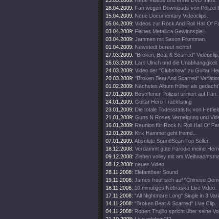
23.05.2009:
Neue Videos und erste DVD Infos.
28.04.2009:
Fan wegen Downloads von Polizei 
15.04.2009:
Neue Documentary Videoclips.
05.04.2009:
Videos zur Rock And Roll Hall Of 
03.04.2009:
Feines Metallica Gewinnspiel!
03.04.2009:
Jammen mit Saxon Frontman.
01.04.2009:
Newstedt bereut nichts!
27.03.2009:
"Broken, Beat & Scarred" Videoclip.
26.03.2009:
Lars Ulrich und die Unabhängigkeit
24.03.2009:
Video der "Clubshow" zu Guitar He
20.03.2009:
"Broken Beat And Scarred" Variatio
01.02.2009:
Nächstes Album früher als gedacht
27.01.2009:
Besoffener Polizist uriniert auf Fan.
24.01.2009:
Guitar Hero Tracklisting
23.01.2009:
Die totale Todesstatistik von Hetfiel
21.01.2009:
Guns N Roses Verneigung und Video
16.01.2009:
Reunion für Rock N Roll Hall Of Fa
12.01.2009:
Kirk Hammet geht fremd...
07.01.2009:
Absolute SoundScan Top Seller.
18.12.2008:
Verdammt gute Parodie meine Herr
09.12.2008:
Ziehen volley mit am Weihnachtsma
08.12.2008:
neues Video
28.11.2008:
Elefantöser Sound
19.11.2008:
James freut sich auf "Chinese Dem
18.11.2008:
10 minütiges Nebraska Live Video.
17.11.2008:
"All Nightmare Long" Single in 3 Var
14.11.2008:
"Broken Beat & Scarred" Live Clip.
04.11.2008:
Robert Trujillo spricht über seine V