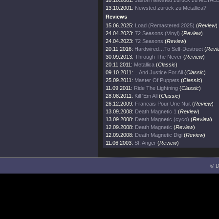
18.10.2001:
Jason Newsted zurück zu METAL
13.10.2001:
Newsted zurück zu Metallica?
Reviews
15.06.2025:
Load (Remastered 2025)
(
Review
)
24.04.2023:
72 Seasons (Vinyl)
(
Review
)
24.04.2023:
72 Seasons
(
Review
)
20.11.2016:
Hardwired…To Self-Destruct
(
Revi
30.09.2013:
Through The Never
(
Review
)
20.11.2011:
Metallica
(
Classic
)
09.10.2011:
...And Justice For All
(
Classic
)
25.09.2011:
Master Of Puppets
(
Classic
)
11.09.2011:
Ride The Lightning
(
Classic
)
28.08.2011:
Kill 'Em All
(
Classic
)
26.12.2009:
Francais Pour Une Nuit
(
Review
)
13.09.2008:
Death Magnetic 1
(
Review
)
13.09.2008:
Death Magnetic (cyco)
(
Review
)
12.09.2008:
Death Magnetic
(
Review
)
12.09.2008:
Death Magnetic Digi
(
Review
)
11.06.2003:
St. Anger
(
Review
)
© D