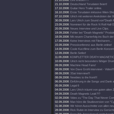
21.10.2008:
Live erleben?!?
21.10.2008:
Deutschland Torudaten fixiert!
17.10.2008:
Guitar Hero Trailer online.
16.10.2008:
Erste Torudaten inklusive Wien-Sh
07.10.2008:
Ulrich mit weiteren Anekdoten der 8
30.09.2008:
Lars Ulrich zum Sound von"Death 
23.09.2008:
Nominiert für die Rock N Roll Hall 
20.09.2008:
Neues Interview und Live Clips.
19.09.2008:
Fehler bei "Death Magnetic" Produk
18.09.2008:
Mit neuem Charterfolg ins Buch de
17.09.2008:
Keine Interviews mit Filesharern...
15.09.2008:
Presskonferenz aus Berlin online!
14.09.2008:
Coole Kurzfilme zum Berlin Konzert 
12.09.2008:
Berlin Setlist!
11.09.2008:
KOMPLETTER DEATH MAGNETIC 
10.09.2008:
Ulrich nicht besonders fähiger Drum
09.09.2008:
Machine Head Fans!
08.09.2008:
Von Dave Grohl interviewt - Video!!!
08.09.2008:
3Sat Interview!!!
08.09.2008:
Newbies to the front!!!
06.09.2008:
Einführung in die Songs und Dank a
05.09.2008:
Legal 6
04.09.2008:
Lars Ulrich träumt von guten alten Z
04.09.2008:
Death Magnetic Leak?!?
02.09.2008:
Video zu "The Day That Never Come
02.09.2008:
Man höre die Studioversion von "Cy
31.08.2008:
Wir hören Ausschnitte von allen ne
28.08.2008:
Rick Rubin im Interview zu Gerüch