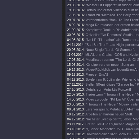
18.09.2016:
Alle Infos zum neuen Doppeldecker
29.08.2016:
"Master Of Puppets" im Videorückbl
19.08.2016:
Details und erster Videoclip zum n
17.08.2016:
Trailer zu "Metallica-The Early Year
29.07.2016:
Veröffentlichen "Back To The Front"
18.02.2016:
Mega Re-releases der ersten beide
21.09.2015:
Kompletter Rock In Rio Auftritt onlin
30.06.2015:
Offizieller "No Remores" Studio- un
04.03.2015:
"No Life Til Leather" als Remaster
24.11.2014:
"Sad But True" Late-Night-perform
20.06.2014:
Neue Single "Lords Of Summer".
11.04.2014:
Mit Alice In Chains, COB und Kveler
17.03.2014:
Metallica streamen "The Lords Of
15.03.2014:
Kündigen ersten neuen Song an.
19.12.2013:
Video-Rückblick zur legendären An
09.12.2013:
Freeze `Em All
04.12.2013:
Spielen am 9. Juli in der Wiener Kri
27.11.2013:
Stellen 50-minütiges "Garage Inc" 
27.10.2013:
Details zum Antarktis Konzert!
22.07.2013:
Trailer zum "Through The Never" M
14.06.2013:
Video zu cooler "Kill Em All" Über
23.05.2013:
"Through The Never" Movie-Trailer
08.01.2013:
Lars verspricht Metallica 3D-Film u
18.12.2012:
Arbeiten an hartem neuen Stoff.
04.12.2012:
Nächster Liveclip der "Quebec Ma
23.11.2012:
Erster Live-DVD "Quebec Magnetic" 
23.10.2012:
"Quebec Magnetic" DVD Trailer und
02.10.2012:
Download einer 84er Show zu Ehren 