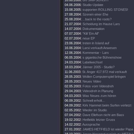
16.08.2006:
Go SIMPSONS!!!!
04.06.2006:
Studio-Update
15.08.2005:
supporten ROLLING STONES!
27.08.2004:
Szenen einer Ehe
25.08.2004:
...back to the roots?
21.07.2004:
Scheidung im Hause Lars
14.07.2004:
Dokumentation
07.07.2004:
"Kill 'Em All"
02.07.2004:
neue EP
23.06.2004:
treten in Island auf
16.06.2004:
Larsi verkauft Anwesen
12.06.2004:
Kommentar - Lars
06.05.2004:
s gigantische Bühnenshow
24.03.2004:
Labelwechsel
18.03.2004:
Jänner 2005 - Studio?
11.06.2003:
St. Anger 417.972 mal verkauft
28.05.2003:
Wollen Computerspiel bringen
28.05.2003:
Neues Video
02.05.2003:
Fotos vom Videodreh
29.04.2003:
Videodreh in Planung
04.03.2003:
Was Neues zum hören
06.09.2002:
Schnell erholt...
04.09.2002:
Kirk Hammet beim Surfen verletzt
02.05.2002:
Wieder im Studio
07.04.2002:
Dave Ellefson nicht am Bass
19.02.2002:
Hetfields letzter Gruss
14.02.2002:
Aussprache
27.01.2002:
JAMES HETFIELD ist wieder Papa