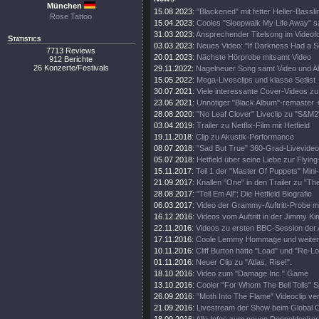
München
15.08.2023:
"Blackened" mit fetter Heller-Bassli
Rose Tattoo
15.04.2023:
Cooles "Sleepwalk My Life Away" s
31.03.2023:
Ansprechender Titelsong im Videof
Statistics
03.03.2023:
Neues Video: "If Darkness Had a S
7713 Reviews
20.01.2023:
Nächste Hörprobe mitsamt Video
912 Berichte
26 Konzerte/Festivals
29.11.2022:
Nagelneuer Song samt Video und A
15.05.2022:
Mega-Livesclips und klasse Setlist
30.07.2021:
Viele interessante Cover-Videos zu "
23.06.2021:
Unnötiger "Black Album"-remaster 
28.08.2020:
"No Leaf Clover" Liveclip zu "S&M2
03.04.2019:
Trailer zu Netflix-Film mit Hetfield
19.11.2018:
Clip zu Akustik-Performance
08.07.2018:
"Sad But True" 360-Grad-Livevideo
05.07.2018:
Hetfield über seine Liebe zur Flying
15.11.2017:
Teil 1 der "Master Of Puppets" Mini
21.09.2017:
Knallen "One" in den Trailer zu "Th
28.08.2017:
"Tell Em All": Die Hetfield Biografie
06.03.2017:
Video der Grammy-Auftritt-Probe m
16.12.2016:
Videos vom Auftritt in der Jimmy K
22.11.2016:
Videos zu ersten BBC-Session der 
17.11.2016:
Coole Lemmy Hommage und weitere
10.11.2016:
Cliff Burton hätte "Load" und "Re-Lo
01.11.2016:
Neuer Clip zu "Atlas, Rise!".
18.10.2016:
Video zum "Damage Inc." Game
13.10.2016:
Cooler "For Whom The Bell Tolls" S
26.09.2016:
"Moth Into The Flame" Videoclip verö
21.09.2016:
Livestream der Show beim Global Ci