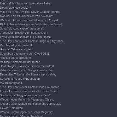
Lars Ulrich träumt von guten alten Zeiten.
Death Magnetic Leak?!?
Video zu "The Day That Never Comes" enthüllt.
Man höre die Studioversion von "Cyanide".
Wir hören Ausschnitte von allen neuen Songs!
Rick Rubin im Interview zu Gerüchten um Sound.
Song "My Apocalypse" steht bereit!
7 Soundschnippsel vom neuen Album!
Erste Videoausschnitte zur Sinlge online.
"The Day That Never Comes" Single auf Myspace.
Der Tag ist gekommen!!!!
German Tribute komplett!
Soundboardaufnahme von CYANIDE!!!
Arbeiten abgeschlossen!!!!
Mit King Diamond auf der Bühne.
Death Magnetic Audio Zusammenschnitt!!!!
Videoclip eines neuen Songs vom Ozzfest.
Deutscher Tribut an die Titanen steht online.
Kurbeln türkische Wirtschaft an
VÖ-Bekanntgabe
"The Day That Never Comes" Video im Kasten.
Erstes Livevideo von "Remember Tomorrow".
Sind nun die Songtitel auch schon raus?
Wieder neues Futter für Augen und Ohren.
Götter treiben Mönch zur Sünde und zum Metal.
Cover- Enthüllung
Weitere Enthüllungen zu "Death Magnetic".
Neues von der "Mission Metallica".