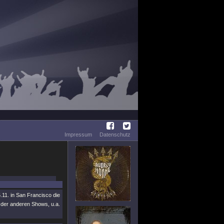
Impressum
Datenschutz
1. in San Francisco die
s der anderen Shows, u.a.