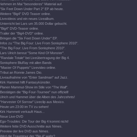
Nehmen im Mai "besonderes" Material auf.
"Six Feet Down Under Part 2" EP ab heute.
Weitere "Big4" DVD Teaser online.
Livevideos und ein neues Livealbum.
Unterricht bei Lars um 35.000 Dollar gebucht.
"Big4" DVD-Teaser online.
Trailer der "Big4-DVD" online.
Bringen die "Six Feet Down Under" EP.
Infos zu "The Big Four: Live From Sonisphere 2010".
"The Big Four: Live From Sonisphere 2010".
Lars Ulrich bereut "Some Kind Of Monster".
"Randale Totale" bei Liveübertragung der Big 4.
Sonisphere BluRay mit allen Bands
"Master Of Puppets" Livevideo online.
Tribut an Ronnie James Dio.
Liveaufnahme von "Enter Sandman" auf Jazz.
Kirk Hammet hilft Fantasykünstler.
Planen Mammut-Show im Stile von "The Wall".
Bestätigen die "Big-Four-Tournee" nun offiziell!
Ulrich und Hammet über die Alben des Jahrzehnts!
"Harvester Of Sorrow" Liveclip aus Mexico.
Heute um 23:00 im TV zu sehen!
Kirk Hammett verkauft Haus...
Neue Live-DVD
Ego-Troubles: Die Tour der Big 4 kommt nicht!
Weitere fette DVD Ausschnitte aus Nimes.
Preview der live DVD aus Nimes.
Wird die Traumtour der "Big 4" wahr?