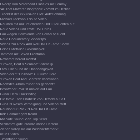
Liveclip von Motörhead Classics mit Lemmy.
"All That Matters" Biographie kommt im Herbst.
Tracklist der exklusiven DVD Aufzeichnung
Michael Jackson Tribute Video.
Räumen mit unzureichenden DVD Gerüchten auf.
Neue Videos und erste DVD Infos.
Fan wegen Downloads von Polizei besucht.
Neue Documentary Videoclips.
Videos zur Rock And Roll Hall Of Fame Show.
Feines Metallica Gewinnspiel!
Jammen mit Saxon Frontman.
Newstedt bereut nichts!
"Broken, Beat & Scarred" Videoclip.
Lars Ulrich und die Unabhängigkeit
Video der "Clubshow" zu Guitar Hero.
"Broken Beat And Scarred" Variationen.
Nächstes Album früher als gedacht?
Besoffener Polizist uriniert auf Fan.
Guitar Hero Tracklisting
Die totale Todesstatistik von Hetfield & Co.!
Guns N Roses Verneigung und Videoauftritt
Reunion für Rock N Roll Hall Of Fame.
Kirk Hammet geht fremd...
Absolute SoundScan Top Seller.
Verdammt gute Parodie meine Herren!
Ziehen volley mit am Weihnachtsmarkt.
neues Video
Elefantöser Sound