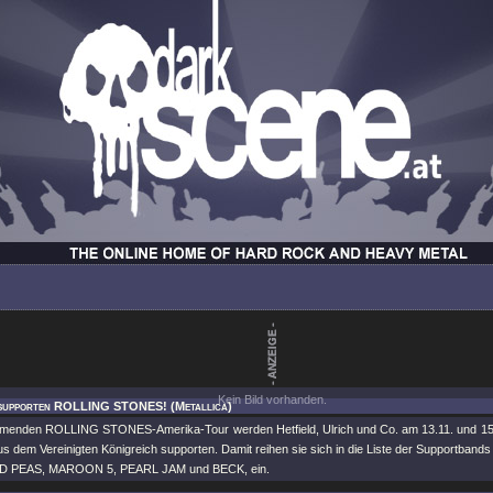
Kein Bild vorhanden.
 supporten ROLLING STONES! (Metallica)
menden ROLLING STONES-Amerika-Tour werden Hetfield, Ulrich und Co. am 13.11. und 15.1
us dem Vereinigten Königreich supporten. Damit reihen sie sich in die Liste der Supportband
 PEAS, MAROON 5, PEARL JAM und BECK, ein.