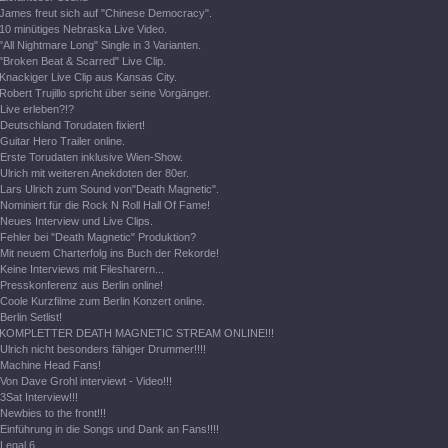
James freut sich auf "Chinese Democracy".
10 minütiges Nebraska Live Video.
"All Nightmare Long" Single in 3 Varianten.
"Broken Beat & Scarred" Live Clip.
Knackiger Live Clip aus Kansas City.
Robert Trujillo spricht über seine Vorgänger.
Live erleben?!?
Deutschland Torudaten fixiert!
Guitar Hero Trailer online.
Erste Torudaten inklusive Wien-Show.
Ulrich mit weiteren Anekdoten der 80er.
Lars Ulrich zum Sound von"Death Magnetic".
Nominiert für die Rock N Roll Hall Of Fame!
Neues Interview und Live Clips.
Fehler bei "Death Magnetic" Produktion?
Mit neuem Charterfolg ins Buch der Rekorde!
Keine Interviews mit Filesharern...
Presskonferenz aus Berlin online!
Coole Kurzfilme zum Berlin Konzert online.
Berlin Setlist!
KOMPLETTER DEATH MAGNETIC STREAM ONLINE!!!
Ulrich nicht besonders fähiger Drummer!!!!
Machine Head Fans!
Von Dave Grohl interviewt - Video!!!
3Sat Interview!!!
Newbies to the front!!!
Einführung in die Songs und Dank an Fans!!!!
Legal 6