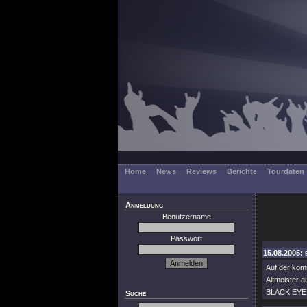
Home
News
Reviews
Berichte
Tourdaten
Anmeldung
Benutzername
Passwort
15.08.2005:
Auf der kom
Altmeister a
BLACK EYED
Suche