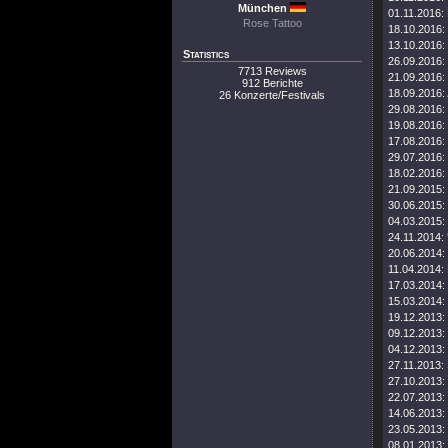
München
01.11.2016:
Rose Tattoo
18.10.2016:
13.10.2016:
Statistics
26.09.2016:
7713 Reviews
21.09.2016:
912 Berichte
18.09.2016:
26 Konzerte/Festivals
29.08.2016:
19.08.2016:
17.08.2016:
29.07.2016:
18.02.2016:
21.09.2015:
30.06.2015:
04.03.2015:
24.11.2014:
20.06.2014:
11.04.2014:
17.03.2014:
15.03.2014:
19.12.2013:
09.12.2013:
04.12.2013:
27.11.2013:
27.10.2013:
22.07.2013:
14.06.2013:
23.05.2013:
08.01.2013: