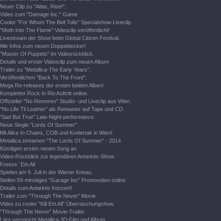
Neuer Clip zu "Atlas, Rise!".
Video zum "Damage Inc." Game
Cooler "For Whom The Bell Tolls" Specialshow-Liveclip.
"Moth Into The Flame" Videoclip veröffentlicht!
Livestream der Show beim Global Citizen Festival.
Alle Infos zum neuen Doppeldecker!
"Master Of Puppets" im Videorückblick.
Details und erster Videoclip zum neuen Album
Trailer zu "Metallica-The Early Years".
Veröffentlichen "Back To The Front".
Mega Re-releases der ersten beiden Alben!
Kompletter Rock In Rio Auftritt online.
Offizieller "No Remores" Studio- und Liveclip aus Wien.
"No Life Til Leather" als Remaster auf Tape und CD.
"Sad But True" Late-Night-performance.
Neue Single "Lords Of Summer".
Mit Alice In Chains, COB und Kvelertak in Wien!
Metallica streamen "The Lords Of Summer" - 2014
Kündigen ersten neuen Song an.
Video-Rückblick zur legendären Antarktis-Show.
Freeze `Em All
Spielen am 9. Juli in der Wiener Krieau.
Stellen 50-minütiges "Garage Inc" Promovideo online.
Details zum Antarktis Konzert!
Trailer zum "Through The Never" Movie.
Video zu cooler "Kill Em All" Überraschungshow.
"Through The Never" Movie-Trailer.
Lars verspricht Metallica 3D-Film und Album.