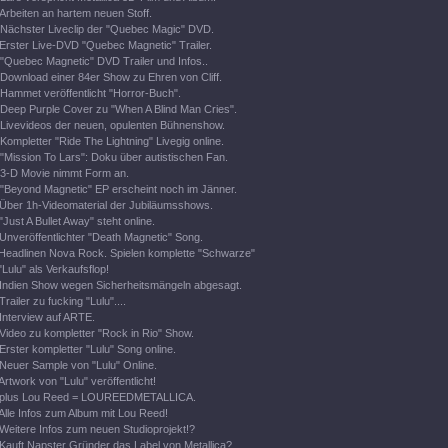
Arbeiten an hartem neuen Stoff.
Nächster Liveclip der "Quebec Magic" DVD.
Erster Live-DVD "Quebec Magnetic" Trailer.
"Quebec Magnetic" DVD Trailer und Infos..
Download einer 84er Show zu Ehren von Cliff.
Hammet veröffentlicht "Horror-Buch".
Deep Purple Cover zu "When A Blind Man Cries".
Livevideos der neuen, opulenten Bühnenshow.
Kompletter "Ride The Lightning" Livegig online.
"Mission To Lars": Doku über autistischen Fan.
3-D Movie nimmt Form an.
"Beyond Magnetic" EP erscheint noch im Jänner.
Über 1h-Videomaterial der Jubiläumsshows.
"Just A Bullet Away" steht online.
Unveröffentlichter "Death Magnetic" Song.
Headlinen Nova Rock. Spielen komplette "Schwarze"
"Lulu" als Verkaufsflop!
Indien Show wegen Sicherheitsmängeln abgesagt.
Trailer zu fucking "Lulu"....
Interview auf ARTE.
Video zu kompletter "Rock in Rio" Show.
Erster kompletter "Lulu" Song online.
Neuer Sample von "Lulu" Online.
Artwork von "Lulu" veröffentlicht!
plus Lou Reed = LOUREEDMETALLICA.
Alle Infos zum Album mit Lou Reed!
Weitere Infos zum neuen Studioprojekt!?
Kauft Napster Gründer das Label von Metallica?