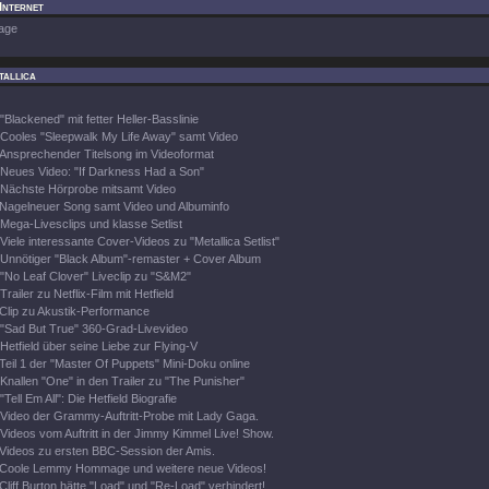
 Internet
age
tallica
"Blackened" mit fetter Heller-Basslinie
Cooles "Sleepwalk My Life Away" samt Video
Ansprechender Titelsong im Videoformat
Neues Video: "If Darkness Had a Son"
Nächste Hörprobe mitsamt Video
Nagelneuer Song samt Video und Albuminfo
Mega-Livesclips und klasse Setlist
Viele interessante Cover-Videos zu "Metallica Setlist"
Unnötiger "Black Album"-remaster + Cover Album
"No Leaf Clover" Liveclip zu "S&M2"
Trailer zu Netflix-Film mit Hetfield
Clip zu Akustik-Performance
"Sad But True" 360-Grad-Livevideo
Hetfield über seine Liebe zur Flying-V
Teil 1 der "Master Of Puppets" Mini-Doku online
Knallen "One" in den Trailer zu "The Punisher"
"Tell Em All": Die Hetfield Biografie
Video der Grammy-Auftritt-Probe mit Lady Gaga.
Videos vom Auftritt in der Jimmy Kimmel Live! Show.
Videos zu ersten BBC-Session der Amis.
Coole Lemmy Hommage und weitere neue Videos!
Cliff Burton hätte "Load" und "Re-Load" verhindert!