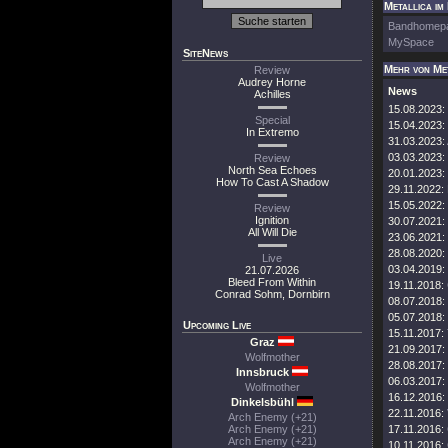
Metallica im
Bandhomep
MySpace
SiteNews
Mehr von Me
Review
Audrey Horne
News
Achilles
15.08.2023:
Special
15.04.2023:
In Extremo
31.03.2023:
03.03.2023:
Review
North Sea Echoes
20.01.2023:
How To Cast A Shadow
29.11.2022:
15.05.2022:
Review
Ignition
30.07.2021:
All Will Die
23.06.2021:
28.08.2020:
Live
03.04.2019:
21.07.2026
Bleed From Within
19.11.2018:
Conrad Sohm, Dornbirn
08.07.2018:
05.07.2018:
Upcoming Live
15.11.2017:
Graz
21.09.2017:
Wolfmother
28.08.2017:
Innsbruck
06.03.2017:
Wolfmother
16.12.2016:
Dinkelsbühl
22.11.2016:
Arch Enemy (+21)
Arch Enemy (+21)
17.11.2016:
Arch Enemy (+21)
10.11.2016: