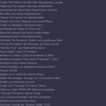
Cooler "For Whom The Bell Tolls" Specialshow-Liveclip.
"Moth Into The Flame" Videoclip veröffentlicht!
Livestream der Show beim Global Citizen Festival.
Alle Infos zum neuen Doppeldecker!
"Master Of Puppets" im Videorückblick.
Details und erster Videoclip zum neuen Album
Trailer zu "Metallica-The Early Years".
Veröffentlichen "Back To The Front".
Mega Re-releases der ersten beiden Alben!
Kompletter Rock In Rio Auftritt online.
Offizieller "No Remores" Studio- und Liveclip aus Wien.
"No Life Til Leather" als Remaster auf Tape und CD.
"Sad But True" Late-Night-performance.
Neue Single "Lords Of Summer".
Mit Alice In Chains, COB und Kvelertak in Wien!
Metallica streamen "The Lords Of Summer" - 2014
Kündigen ersten neuen Song an.
Video-Rückblick zur legendären Antarktis-Show.
Freeze `Em All
Spielen am 9. Juli in der Wiener Krieau.
Stellen 50-minütiges "Garage Inc" Promovideo online.
Details zum Antarktis Konzert!
Trailer zum "Through The Never" Movie.
Video zu cooler "Kill Em All" Überraschungshow.
"Through The Never" Movie-Trailer.
Lars verspricht Metallica 3D-Film und Album.
Arbeiten an hartem neuen Stoff.
Nächster Liveclip der "Quebec Magic" DVD.