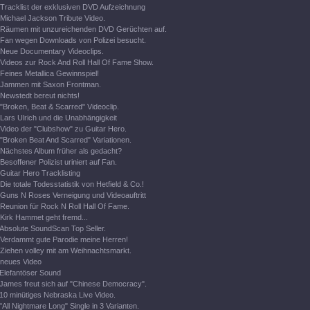
Tracklist der exklusiven DVD Aufzeichnung
Michael Jackson Tribute Video.
Räumen mit unzureichenden DVD Gerüchten auf.
Fan wegen Downloads von Polizei besucht.
Neue Documentary Videoclips.
Videos zur Rock And Roll Hall Of Fame Show.
Feines Metallica Gewinnspiel!
Jammen mit Saxon Frontman.
Newstedt bereut nichts!
"Broken, Beat & Scarred" Videoclip.
Lars Ulrich und die Unabhängigkeit
Video der "Clubshow" zu Guitar Hero.
"Broken Beat And Scarred" Variationen.
Nächstes Album früher als gedacht?
Besoffener Polizist uriniert auf Fan.
Guitar Hero Tracklisting
Die totale Todesstatistik von Hetfield & Co.!
Guns N Roses Verneigung und Videoauftritt
Reunion für Rock N Roll Hall Of Fame.
Kirk Hammet geht fremd...
Absolute SoundScan Top Seller.
Verdammt gute Parodie meine Herren!
Ziehen volley mit am Weihnachtsmarkt.
neues Video
Elefantöser Sound
James freut sich auf "Chinese Democracy".
10 minütiges Nebraska Live Video.
"All Nightmare Long" Single in 3 Varianten.