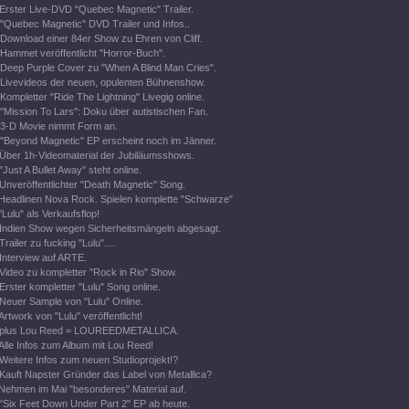
Erster Live-DVD "Quebec Magnetic" Trailer.
"Quebec Magnetic" DVD Trailer und Infos..
Download einer 84er Show zu Ehren von Cliff.
Hammet veröffentlicht "Horror-Buch".
Deep Purple Cover zu "When A Blind Man Cries".
Livevideos der neuen, opulenten Bühnenshow.
Kompletter "Ride The Lightning" Livegig online.
"Mission To Lars": Doku über autistischen Fan.
3-D Movie nimmt Form an.
"Beyond Magnetic" EP erscheint noch im Jänner.
Über 1h-Videomaterial der Jubiläumsshows.
"Just A Bullet Away" steht online.
Unveröffentlichter "Death Magnetic" Song.
Headlinen Nova Rock. Spielen komplette "Schwarze"
"Lulu" als Verkaufsflop!
Indien Show wegen Sicherheitsmängeln abgesagt.
Trailer zu fucking "Lulu"....
Interview auf ARTE.
Video zu kompletter "Rock in Rio" Show.
Erster kompletter "Lulu" Song online.
Neuer Sample von "Lulu" Online.
Artwork von "Lulu" veröffentlicht!
plus Lou Reed = LOUREEDMETALLICA.
Alle Infos zum Album mit Lou Reed!
Weitere Infos zum neuen Studioprojekt!?
Kauft Napster Gründer das Label von Metallica?
Nehmen im Mai "besonderes" Material auf.
"Six Feet Down Under Part 2" EP ab heute.