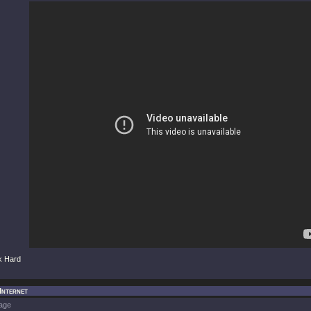
k Hard
 Internet
age