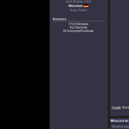
Arch Enemy (+21)
München
Rose Tattoo
Statistics
7714 Reviews
912 Berichte
26 Konzerte/Festivals
Quelle
: Roc
Metallica im
Bandhomep