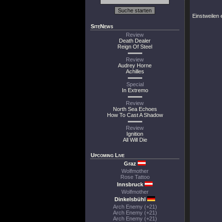
Einstweilen e
SiteNews
Review
Death Dealer
Reign Of Steel
Review
Audrey Horne
Achilles
Special
In Extremo
Review
North Sea Echoes
How To Cast A Shadow
Review
Ignition
All Will Die
Upcoming Live
Graz
Wolfmother
Rose Tattoo
Innsbruck
Wolfmother
Dinkelsbühl
Arch Enemy (+21)
Arch Enemy (+21)
Arch Enemy (+21)