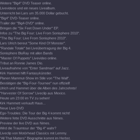
Weitere "Big4" DVD Teaser online.
Livevideos und ein neues Livealbum.
Unterricht bei Lars um 35.000 Dollar gebucht.
"Big4" DVD-Teaser online.
Trailer der "Big4-DVD" online.
Bringen die "Six Feet Down Under" EP.
Infos zu "The Big Four: Live From Sonisphere 2010".
"The Big Four: Live From Sonisphere 2010".
Lars Ulrich bereut "Some Kind Of Monster".
"Randale Totale" bei Liveübertragung der Big 4.
Sonisphere BluRay mit allen Bands
"Master Of Puppets" Livevideo online.
Tribut an Ronnie James Dio.
Liveaufnahme von "Enter Sandman" auf Jazz.
Kirk Hammet hilft Fantasykünstler.
Planen Mammut-Show im Stile von "The Wall".
Bestätigen die "Big-Four-Tournee" nun offiziell!
Ulrich und Hammet über die Alben des Jahrzehnts!
"Harvester Of Sorrow" Liveclip aus Mexico.
Heute um 23:00 im TV zu sehen!
Kirk Hammett verkauft Haus...
Neue Live-DVD
Ego-Troubles: Die Tour der Big 4 kommt nicht!
Weitere fette DVD Ausschnitte aus Nimes.
Preview der live DVD aus Nimes.
Wird die Traumtour der "Big 4" wahr?
Liveclip von Motörhead Classics mit Lemmy.
"All That Matters" Biographie kommt im Herbst.