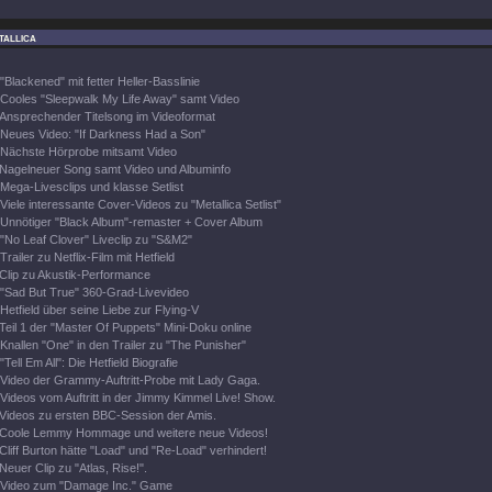
tallica
"Blackened" mit fetter Heller-Basslinie
Cooles "Sleepwalk My Life Away" samt Video
Ansprechender Titelsong im Videoformat
Neues Video: "If Darkness Had a Son"
Nächste Hörprobe mitsamt Video
Nagelneuer Song samt Video und Albuminfo
Mega-Livesclips und klasse Setlist
Viele interessante Cover-Videos zu "Metallica Setlist"
Unnötiger "Black Album"-remaster + Cover Album
"No Leaf Clover" Liveclip zu "S&M2"
Trailer zu Netflix-Film mit Hetfield
Clip zu Akustik-Performance
"Sad But True" 360-Grad-Livevideo
Hetfield über seine Liebe zur Flying-V
Teil 1 der "Master Of Puppets" Mini-Doku online
Knallen "One" in den Trailer zu "The Punisher"
"Tell Em All": Die Hetfield Biografie
Video der Grammy-Auftritt-Probe mit Lady Gaga.
Videos vom Auftritt in der Jimmy Kimmel Live! Show.
Videos zu ersten BBC-Session der Amis.
Coole Lemmy Hommage und weitere neue Videos!
Cliff Burton hätte "Load" und "Re-Load" verhindert!
Neuer Clip zu "Atlas, Rise!".
Video zum "Damage Inc." Game