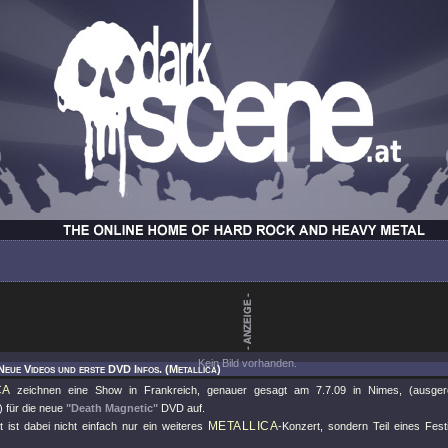
Kein Bild vorhanden.
Neue Videos und erste DVD Infos. (Metallica)
CA
zeichnen eine Show in Frankreich, genauer gesagt am 7.7.09 in Nimes, (ausger
 für die neue
"Death Magnetic"
DVD auf.
METALLICA
 ist dabei nicht einfach nur ein weiteres
-Konzert, sondern Teil eines Fest