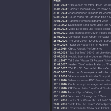
News
15.08.2023:
"Blackened" mit fetter Heller-Bassli
15.04.2023:
Cooles "Sleepwalk My Life Away" s
31.03.2023:
Ansprechender Titelsong im Videof
03.03.2023:
Neues Video: "If Darkness Had a S
20.01.2023:
Nächste Hörprobe mitsamt Video
29.11.2022:
Nagelneuer Song samt Video und A
15.05.2022:
Mega-Livesclips und klasse Setlist
30.07.2021:
Viele interessante Cover-Videos zu "
23.06.2021:
Unnötiger "Black Album"-remaster 
28.08.2020:
"No Leaf Clover" Liveclip zu "S&M2
03.04.2019:
Trailer zu Netflix-Film mit Hetfield
19.11.2018:
Clip zu Akustik-Performance
08.07.2018:
"Sad But True" 360-Grad-Livevideo
05.07.2018:
Hetfield über seine Liebe zur Flying
15.11.2017:
Teil 1 der "Master Of Puppets" Mini
21.09.2017:
Knallen "One" in den Trailer zu "Th
28.08.2017:
"Tell Em All": Die Hetfield Biografie
06.03.2017:
Video der Grammy-Auftritt-Probe m
16.12.2016:
Videos vom Auftritt in der Jimmy K
22.11.2016:
Videos zu ersten BBC-Session der 
17.11.2016:
Coole Lemmy Hommage und weitere
10.11.2016:
Cliff Burton hätte "Load" und "Re-Lo
01.11.2016:
Neuer Clip zu "Atlas, Rise!".
18.10.2016:
Video zum "Damage Inc." Game
13.10.2016:
Cooler "For Whom The Bell Tolls" S
26.09.2016:
"Moth Into The Flame" Videoclip verö
21.09.2016:
Livestream der Show beim Global Ci