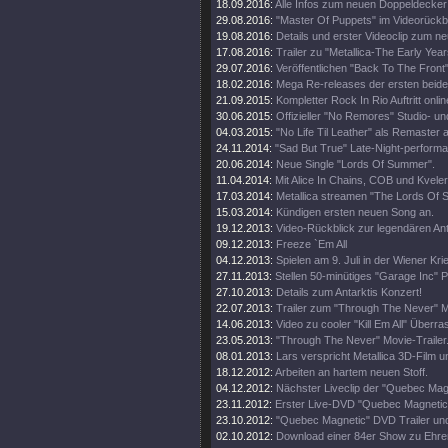
18.09.2016:
Alle Infos zum neuen Doppeldecker
29.08.2016:
"Master Of Puppets" im Videorückbl
19.08.2016:
Details und erster Videoclip zum n
17.08.2016:
Trailer zu "Metallica-The Early Year
29.07.2016:
Veröffentlichen "Back To The Front"
18.02.2016:
Mega Re-releases der ersten beide
21.09.2015:
Kompletter Rock In Rio Auftritt onlin
30.06.2015:
Offizieller "No Remores" Studio- un
04.03.2015:
"No Life Til Leather" als Remaster
24.11.2014:
"Sad But True" Late-Night-perform
20.06.2014:
Neue Single "Lords Of Summer".
11.04.2014:
Mit Alice In Chains, COB und Kveler
17.03.2014:
Metallica streamen "The Lords Of
15.03.2014:
Kündigen ersten neuen Song an.
19.12.2013:
Video-Rückblick zur legendären An
09.12.2013:
Freeze `Em All
04.12.2013:
Spielen am 9. Juli in der Wiener Kri
27.11.2013:
Stellen 50-minütiges "Garage Inc" 
27.10.2013:
Details zum Antarktis Konzert!
22.07.2013:
Trailer zum "Through The Never" M
14.06.2013:
Video zu cooler "Kill Em All" Über
23.05.2013:
"Through The Never" Movie-Trailer
08.01.2013:
Lars verspricht Metallica 3D-Film u
18.12.2012:
Arbeiten an hartem neuen Stoff.
04.12.2012:
Nächster Liveclip der "Quebec Ma
23.11.2012:
Erster Live-DVD "Quebec Magnetic" 
23.10.2012:
"Quebec Magnetic" DVD Trailer und
02.10.2012:
Download einer 84er Show zu Ehren 