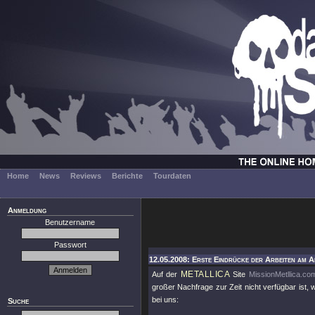
Home
News
Reviews
Berichte
Tourdaten
Anmeldung
Benutzername
Passwort
12.05.2008: Erste Eindrücke der Arbeiten am A
METALLICA
Auf der
Site
MissionMetllica.co
großer Nachfrage zur Zeit nicht verfügbar ist,
bei uns:
Suche