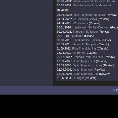
18.10.2001:
Jason Newsted zurück zu METAL
13.10.2001:
Newsted zurück zu Metallica?
Reviews
15.06.2025:
Load (Remastered 2025)
(
Review
)
24.04.2023:
72 Seasons (Vinyl)
(
Review
)
24.04.2023:
72 Seasons
(
Review
)
20.11.2016:
Hardwired…To Self-Destruct
(
Revi
30.09.2013:
Through The Never
(
Review
)
20.11.2011:
Metallica
(
Classic
)
09.10.2011:
...And Justice For All
(
Classic
)
25.09.2011:
Master Of Puppets
(
Classic
)
11.09.2011:
Ride The Lightning
(
Classic
)
28.08.2011:
Kill 'Em All
(
Classic
)
26.12.2009:
Francais Pour Une Nuit
(
Review
)
13.09.2008:
Death Magnetic 1
(
Review
)
13.09.2008:
Death Magnetic (cyco)
(
Review
)
12.09.2008:
Death Magnetic
(
Review
)
12.09.2008:
Death Magnetic Digi
(
Review
)
11.06.2003:
St. Anger
(
Review
)
© D