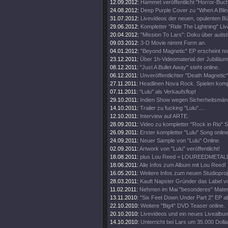
12.09.2012:
Hammet veröffentlicht "Horror-Buch
24.08.2012:
Deep Purple Cover zu "When A Blin
31.07.2012:
Livevideos der neuen, opulenten 
29.06.2012:
Kompletter "Ride The Lightning" Live
20.04.2012:
"Mission To Lars": Doku über autis
09.03.2012:
3-D Movie nimmt Form an.
04.01.2012:
"Beyond Magnetic" EP erscheint no
23.12.2011:
Über 1h-Videomaterial der Jubiläu
08.12.2011:
"Just A Bullet Away" steht online.
06.12.2011:
Unveröffentlichter "Death Magnetic
27.11.2011:
Headlinen Nova Rock. Spielen komp
07.11.2011:
"Lulu" als Verkaufsflop!
29.10.2011:
Indien Show wegen Sicherheitsmän
14.10.2011:
Trailer zu fucking "Lulu"....
12.10.2011:
Interview auf ARTE.
28.09.2011:
Video zu kompletter "Rock in Rio" 
26.09.2011:
Erster kompletter "Lulu" Song online
24.09.2011:
Neuer Sample von "Lulu" Online.
02.09.2011:
Artwork von "Lulu" veröffentlicht!
18.08.2011:
plus Lou Reed = LOUREEDMETAL
18.06.2011:
Alle Infos zum Album mit Lou Reed!
16.05.2011:
Weitere Infos zum neuen Studioproj
28.03.2011:
Kauft Napster Gründer das Label vo
11.02.2011:
Nehmen im Mai "besonderes" Materi
13.11.2010:
"Six Feet Down Under Part 2" EP a
22.10.2010:
Weitere "Big4" DVD Teaser online.
20.10.2010:
Livevideos und ein neues Livealbu
14.10.2010:
Unterricht bei Lars um 35.000 Dolla