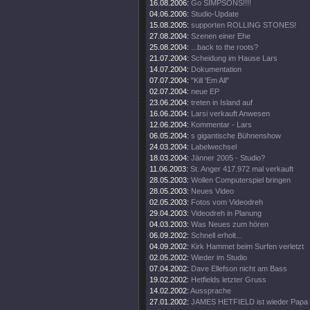
16.08.2006:
Go SIMPSONS!!!!
04.06.2006:
Studio-Update
15.08.2005:
supporten ROLLING STONES!
27.08.2004:
Szenen einer Ehe
25.08.2004:
...back to the roots?
21.07.2004:
Scheidung im Hause Lars
14.07.2004:
Dokumentation
07.07.2004:
"Kill 'Em All"
02.07.2004:
neue EP
23.06.2004:
treten in Island auf
16.06.2004:
Larsi verkauft Anwesen
12.06.2004:
Kommentar - Lars
06.05.2004:
s gigantische Bühnenshow
24.03.2004:
Labelwechsel
18.03.2004:
Jänner 2005 - Studio?
11.06.2003:
St. Anger 417.972 mal verkauft
28.05.2003:
Wollen Computerspiel bringen
28.05.2003:
Neues Video
02.05.2003:
Fotos vom Videodreh
29.04.2003:
Videodreh in Planung
04.03.2003:
Was Neues zum hören
06.09.2002:
Schnell erholt...
04.09.2002:
Kirk Hammet beim Surfen verletzt
02.05.2002:
Wieder im Studio
07.04.2002:
Dave Ellefson nicht am Bass
19.02.2002:
Hetfields letzter Gruss
14.02.2002:
Aussprache
27.01.2002:
JAMES HETFIELD ist wieder Papa