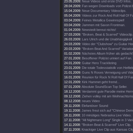
23.05.2009:
Neue Videos und erste DVD Infos.
28.04.2009:
Fan wegen Downloads von Polizei 
15.04.2009:
Neue Documentary Videoclips.
05.04.2009:
Videos zur Rock And Roll Hall Of 
03.04.2009:
Feines Metallica Gewinnspiel!
03.04.2009:
Jammen mit Saxon Frontman.
01.04.2009:
Newstedt bereut nichts!
27.03.2009:
"Broken, Beat & Scarred" Videoclip.
26.03.2009:
Lars Ulrich und die Unabhängigkeit
24.03.2009:
Video der "Clubshow" zu Guitar He
20.03.2009:
"Broken Beat And Scarred" Variatio
01.02.2009:
Nächstes Album früher als gedacht
27.01.2009:
Besoffener Polizist uriniert auf Fan.
24.01.2009:
Guitar Hero Tracklisting
23.01.2009:
Die totale Todesstatistik von Hetfiel
21.01.2009:
Guns N Roses Verneigung und Video
16.01.2009:
Reunion für Rock N Roll Hall Of Fa
12.01.2009:
Kirk Hammet geht fremd...
07.01.2009:
Absolute SoundScan Top Seller.
18.12.2008:
Verdammt gute Parodie meine Herr
09.12.2008:
Ziehen volley mit am Weihnachtsma
08.12.2008:
neues Video
28.11.2008:
Elefantöser Sound
19.11.2008:
James freut sich auf "Chinese Dem
18.11.2008:
10 minütiges Nebraska Live Video.
17.11.2008:
"All Nightmare Long" Single in 3 Var
14.11.2008:
"Broken Beat & Scarred" Live Clip.
07.11.2008:
Knackiger Live Clip aus Kansas Cit