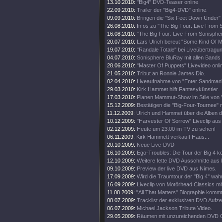
13.10.2010:
"Big4" DVD-Teaser online.
22.09.2010:
Trailer der "Big4-DVD" online.
09.09.2010:
Bringen die "Six Feet Down Under"
26.08.2010:
Infos zu "The Big Four: Live From 
16.08.2010:
"The Big Four: Live From Sonisphe
20.07.2010:
Lars Ulrich bereut "Some Kind Of M
19.07.2010:
"Randale Totale" bei Liveübertragun
04.07.2010:
Sonisphere BluRay mit allen Bands
28.06.2010:
"Master Of Puppets" Livevideo onli
21.05.2010:
Tribut an Ronnie James Dio.
02.04.2010:
Liveaufnahme von "Enter Sandman"
29.03.2010:
Kirk Hammet hilft Fantasykünstler.
17.03.2010:
Planen Mammut-Show im Stile von "
15.12.2009:
Bestätigen die "Big-Four-Tournee" nu
11.12.2009:
Ulrich und Hammet über die Alben 
10.12.2009:
"Harvester Of Sorrow" Liveclip aus
02.12.2009:
Heute um 23:00 im TV zu sehen!
06.11.2009:
Kirk Hammett verkauft Haus...
20.10.2009:
Neue Live-DVD
16.10.2009:
Ego-Troubles: Die Tour der Big 4 k
12.10.2009:
Weitere fette DVD Ausschnitte aus
09.10.2009:
Preview der live DVD aus Nimes.
17.09.2009:
Wird die Traumtour der "Big 4" wah
16.09.2009:
Liveclip von Motörhead Classics m
11.08.2009:
"All That Matters" Biographie kommt
08.07.2009:
Tracklist der exklusiven DVD Aufz
06.07.2009:
Michael Jackson Tribute Video.
29.05.2009:
Räumen mit unzureichenden DVD G