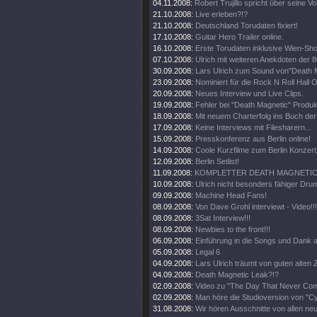
04.11.2008:
Robert Trujillo spricht über seine V
21.10.2008:
Live erleben?!?
21.10.2008:
Deutschland Torudaten fixiert!
17.10.2008:
Guitar Hero Trailer online.
16.10.2008:
Erste Torudaten inklusive Wien-Sh
07.10.2008:
Ulrich mit weiteren Anekdoten der 8
30.09.2008:
Lars Ulrich zum Sound von"Death 
23.09.2008:
Nominiert für die Rock N Roll Hall 
20.09.2008:
Neues Interview und Live Clips.
19.09.2008:
Fehler bei "Death Magnetic" Produk
18.09.2008:
Mit neuem Charterfolg ins Buch de
17.09.2008:
Keine Interviews mit Filesharern...
15.09.2008:
Presskonferenz aus Berlin online!
14.09.2008:
Coole Kurzfilme zum Berlin Konzert 
12.09.2008:
Berlin Setlist!
11.09.2008:
KOMPLETTER DEATH MAGNETIC 
10.09.2008:
Ulrich nicht besonders fähiger Drum
09.09.2008:
Machine Head Fans!
08.09.2008:
Von Dave Grohl interviewt - Video!!!
08.09.2008:
3Sat Interview!!!
08.09.2008:
Newbies to the front!!!
06.09.2008:
Einführung in die Songs und Dank a
05.09.2008:
Legal 6
04.09.2008:
Lars Ulrich träumt von guten alten Z
04.09.2008:
Death Magnetic Leak?!?
02.09.2008:
Video zu "The Day That Never Come
02.09.2008:
Man höre die Studioversion von "Cy
31.08.2008:
Wir hören Ausschnitte von allen ne