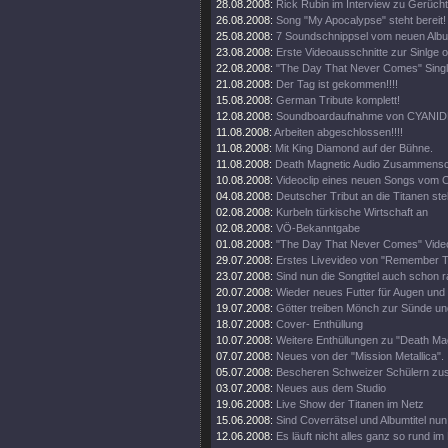
28.08.2008:
Rick Rubin im Interview zu Gerüch
26.08.2008:
Song "My Apocalypse" steht bereit!
25.08.2008:
7 Soundschnippsel vom neuen Alb
23.08.2008:
Erste Videoausschnitte zur Sinlge o
22.08.2008:
"The Day That Never Comes" Singl
21.08.2008:
Der Tag ist gekommen!!!!
15.08.2008:
German Tribute komplett!
12.08.2008:
Soundboardaufnahme von CYANIDE
11.08.2008:
Arbeiten abgeschlossen!!!!
11.08.2008:
Mit King Diamond auf der Bühne.
11.08.2008:
Death Magnetic Audio Zusammenschn
10.08.2008:
Videoclip eines neuen Songs vom O
04.08.2008:
Deutscher Tribut an die Titanen steh
02.08.2008:
Kurbeln türkische Wirtschaft an
02.08.2008:
VÖ-Bekanntgabe
01.08.2008:
"The Day That Never Comes" Video
29.07.2008:
Erstes Livevideo von "Remember 
23.07.2008:
Sind nun die Songtitel auch schon 
20.07.2008:
Wieder neues Futter für Augen und
19.07.2008:
Götter treiben Mönch zur Sünde un
18.07.2008:
Cover- Enthüllung
10.07.2008:
Weitere Enthüllungen zu "Death Mag
07.07.2008:
Neues von der "Mission Metallica".
05.07.2008:
Bescheren Schweizer Schülern zusä
03.07.2008:
Neues aus dem Studio
19.06.2008:
Live Show der Titanen im Netz
15.06.2008:
Sind Coverrätsel und Albumtitel nun 
12.06.2008:
Es läuft nicht alles ganz so rund im