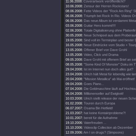
11.06.2008:
Coverartwork veröffentlicht?
10.06.2008:
Zensur der Herren Rockstars!
08.06.2008:
Fette Videos der "Rock Am Ring" 
06.06.2008:
Triumph bei Rock In Rio. Videos On
06.06.2008:
Das neue Album ist verdammt Metal
03.06.2008:
Guitar Hero kommt!!!!
02.06.2008:
Totale Digitalisierung ohne Plattenf
30.05.2008:
Neue Schnipsel aus dem Proberau
19.05.2008:
Sind voll im Terminplan und bester 
16.05.2008:
Neue Eindrücke vom Studio + Tourp
13.05.2008:
Offener Brief von Dave Grohl
13.05.2008:
Video, Click und Drama
09.05.2008:
Dave Grohl mit offenem Brief an se
08.05.2008:
"Some Kind Of Monster" Doku im T
29.04.2008:
Ist im Internet nun doch alles gut?
23.04.2008:
Ulrich hält Metal für lebendig wie la
20.04.2008:
"Mission Metallica" ab Mai eröffnet!
09.04.2008:
Goes Piano...
07.04.2008:
Die Geldmaschine läuft auf Hochto
06.04.2008:
Millionenseller auf Ewigkeit!
10.03.2008:
Ulrich stellt release der neuen Sch
01.02.2008:
Touren durch Europa
06.07.2007:
Osama Bin Hetfield!
21.03.2007:
hat keine Kontaktprobleme?!
10.01.2007:
bereit für die Aufnahme
19.10.2006:
Vaterfreuden ...
15.10.2006:
Videoclip Collection ab Dezember
12.09.2006:
Am I on drugs? (Simpsons)