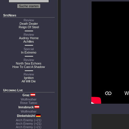
SiteNews
Review
Death Dealer
Reign Of Steel
Review
Audrey Horne
Achilles
Special
In Extremo
Review
North Sea Echoes
How To Cast A Shadow
Review
Ignition
All Will Die
Upcoming Live
Graz
Wolfmother
Rose Tattoo
Innsbruck
Wolfmother
Dinkelsbühl
Arch Enemy (+21)
Arch Enemy (+21)
Arch Enemy (+21)