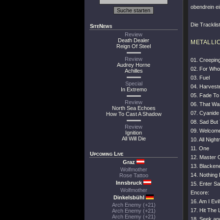
obendrein ei
Die Tracklis
SiteNews
Review
Death Dealer
METALLI
Reign Of Steel
Review
01. Creepin
Audrey Horne
02. For Who
Achilles
03. Fuel
Special
04. Harvest
In Extremo
05. Fade To
Review
06. That Was
North Sea Echoes
07. Cyanide
How To Cast A Shadow
08. Sad But
Review
09. Welcome
Ignition
All Will Die
10. All Nigh
11. One
Upcoming Live
12. Master 
Graz
13. Blacken
Wolfmother
14. Nothing 
Rose Tattoo
Innsbruck
15. Enter 
Wolfmother
Encore:
Dinkelsbühl
16. Am I Evi
Arch Enemy (+21)
17. Hit The 
Arch Enemy (+21)
Arch Enemy (+21)
18. Seek an