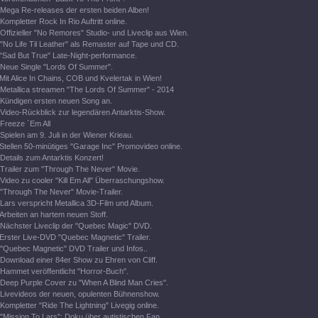
Mega Re-releases der ersten beiden Alben!
Kompletter Rock In Rio Auftritt online.
Offizieller "No Remores" Studio- und Liveclip aus Wien.
"No Life Til Leather" als Remaster auf Tape und CD.
"Sad But True" Late-Night-performance.
Neue Single "Lords Of Summer".
Mit Alice In Chains, COB und Kvelertak in Wien!
Metallica streamen "The Lords Of Summer" - 2014
Kündigen ersten neuen Song an.
Video-Rückblick zur legendären Antarktis-Show.
Freeze `Em All
Spielen am 9. Juli in der Wiener Krieau.
Stellen 50-minütiges "Garage Inc" Promovideo online.
Details zum Antarktis Konzert!
Trailer zum "Through The Never" Movie.
Video zu cooler "Kill Em All" Überraschungshow.
"Through The Never" Movie-Trailer.
Lars verspricht Metallica 3D-Film und Album.
Arbeiten an hartem neuen Stoff.
Nächster Liveclip der "Quebec Magic" DVD.
Erster Live-DVD "Quebec Magnetic" Trailer.
"Quebec Magnetic" DVD Trailer und Infos..
Download einer 84er Show zu Ehren von Cliff.
Hammet veröffentlicht "Horror-Buch".
Deep Purple Cover zu "When A Blind Man Cries".
Livevideos der neuen, opulenten Bühnenshow.
Kompletter "Ride The Lightning" Livegig online.
"Mission To Lars": Doku über autistischen Fan.