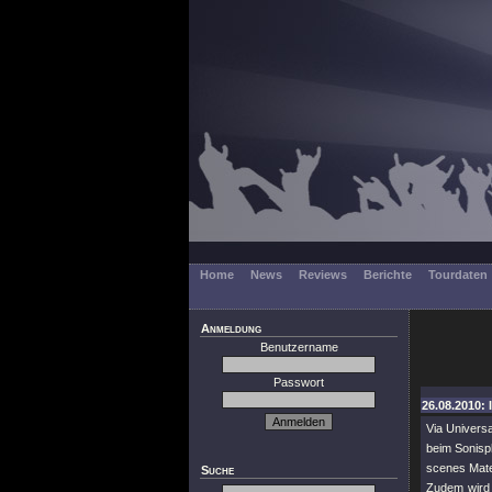
Home
News
Reviews
Berichte
Tourdaten
Anmeldung
Benutzername
Passwort
26.08.2010: 
Via Univers
beim Sonisph
scenes Mater
Suche
Zudem wird 