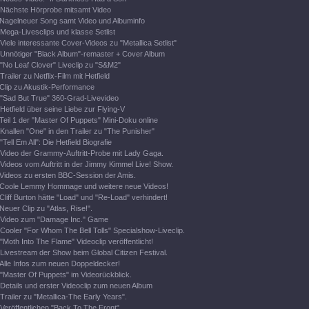
Nächste Hörprobe mitsamt Video
Nagelneuer Song samt Video und Albuminfo
Mega-Livesclips und klasse Setlist
Viele interessante Cover-Videos zu "Metallica Setlist"
Unnötiger "Black Album"-remaster + Cover Album
"No Leaf Clover" Liveclip zu "S&M2"
Trailer zu Netflix-Film mit Hetfield
Clip zu Akustik-Performance
"Sad But True" 360-Grad-Livevideo
Hetfield über seine Liebe zur Flying-V
Teil 1 der "Master Of Puppets" Mini-Doku online
Knallen "One" in den Trailer zu "The Punisher"
"Tell Em All": Die Hetfield Biografie
Video der Grammy-Auftritt-Probe mit Lady Gaga.
Videos vom Auftritt in der Jimmy Kimmel Live! Show.
Videos zu ersten BBC-Session der Amis.
Coole Lemmy Hommage und weitere neue Videos!
Cliff Burton hätte "Load" und "Re-Load" verhindert!
Neuer Clip zu "Atlas, Rise!".
Video zum "Damage Inc." Game
Cooler "For Whom The Bell Tolls" Specialshow-Liveclip.
"Moth Into The Flame" Videoclip veröffentlicht!
Livestream der Show beim Global Citizen Festival.
Alle Infos zum neuen Doppeldecker!
"Master Of Puppets" im Videorückblick.
Details und erster Videoclip zum neuen Album
Trailer zu "Metallica-The Early Years".
Veröffentlichen "Back To The Front".