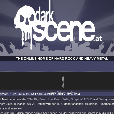
Kein Bild vorhanden.
Infos zu "The Big Four: Live From Sonisphere 2010". (Metallica)
al Music erscheint die
"The Big Four: Live From Sofia, Bulgaria"
2-DVD and Blu-ray vom A
ere Sofia, Bulgarien. Als VÖ Datum wird der 15. Oktober angepeilt, die beiden Rundlinge e
ial und Interview.
es eine lim. Edition "super-deluxe-box" geben, bei der zusätzlich alle Shows in Audio CD F