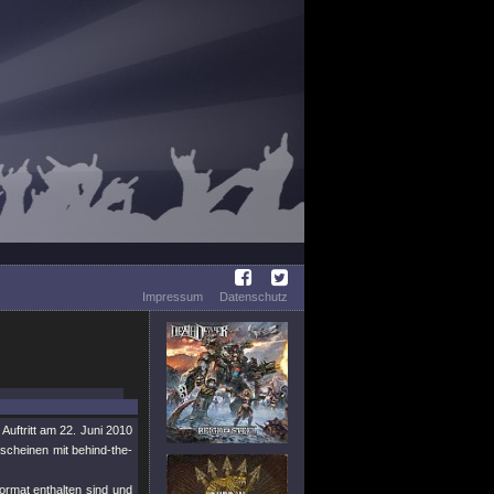
Impressum
Datenschutz
uftritt am 22. Juni 2010
rscheinen mit behind-the-
ormat enthalten sind und