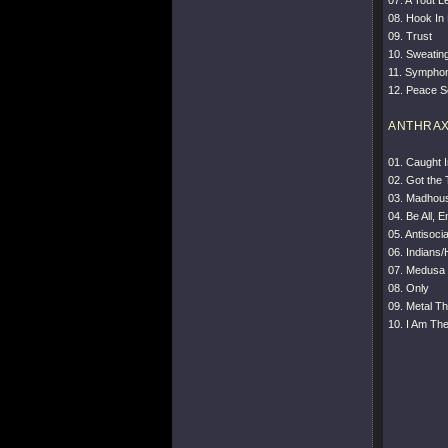
07. A Tout 
08. Hook In
09. Trust
10. Sweating
11. Symphon
12. Peace S
ANTHRA
01. Caught 
02. Got the
03. Madhou
04. Be All, E
05. Antisocia
06. Indians
07. Medusa
08. Only
09. Metal T
10. I Am Th