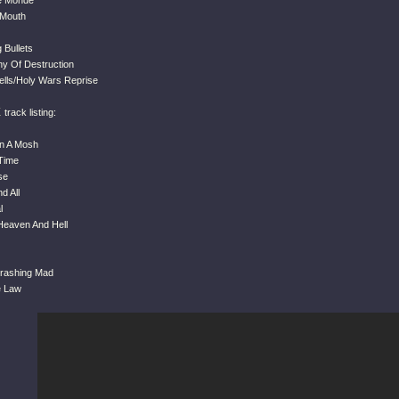
Le Monde
 Mouth
 Bullets
y Of Destruction
ells/Holy Wars Reprise
X
track listing:
In A Mosh
 Time
se
nd All
l
/Heaven And Hell
hrashing Mad
e Law