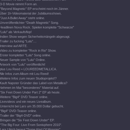
3-D Movie nimmt Form an.
"Beyond Magnetic" EP erscheint noch im Jänner.
Über 1h-Videomaterial der Jubiläumsshows.
"Just A Bullet Away" steht online.
Unveröffentlichter "Death Magnetic" Song.
Headlinen Nova Rock. Spielen komplette "Schwarze"
"Lulu" als Verkaufsflop!
Indien Show wegen Sicherheitsmängeln abgesagt.
Trailer zu fucking "Lulu"....
Interview auf ARTE.
Video zu kompletter "Rock in Rio" Show.
Erster kompletter "Lulu" Song online.
Neuer Sample von "Lulu" Online.
Artwork von "Lulu" veröffentlicht!
plus Lou Reed = LOUREEDMETALLICA.
Alle Infos zum Album mit Lou Reed!
Weitere Infos zum neuen Studioprojekt!?
Kauft Napster Gründer das Label von Metallica?
Nehmen im Mai "besonderes" Material auf.
"Six Feet Down Under Part 2" EP ab heute.
Weitere "Big4" DVD Teaser online.
Livevideos und ein neues Livealbum.
Unterricht bei Lars um 35.000 Dollar gebucht.
"Big4" DVD-Teaser online.
Trailer der "Big4-DVD" online.
Bringen die "Six Feet Down Under" EP.
"The Big Four: Live From Sonisphere 2010".
Lars Ulrich bereut "Some Kind Of Monster".