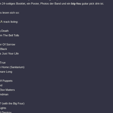
n 24-seitiges Booklet, ein Poster, Photos der Band und ein
big-fou
guitar pick drin ist.
ts lesen sich so:
CA
track listing:
g Death
m The Bell Tolls
er Of Sorrow
 Black
 Just Your Life
 True
 Home (Sanitarium)
tmare Long
Of Puppets
ed
Else Matters
Sandman
l? (with the Big Four)
Lights
d Destroy