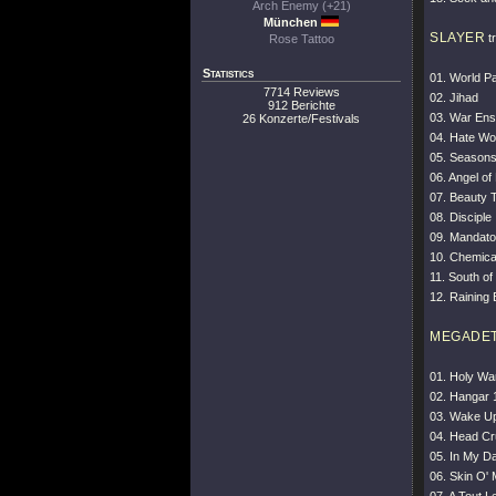
Arch Enemy (+21)
München
SLAYER
tr
Rose Tattoo
Statistics
01. World Pa
7714 Reviews
02. Jihad
912 Berichte
03. War En
26 Konzerte/Festivals
04. Hate Wo
05. Seasons
06. Angel of
07. Beauty 
08. Disciple
09. Mandato
10. Chemica
11. South o
12. Raining 
MEGADE
01. Holy Wa
02. Hangar 
03. Wake U
04. Head Cr
05. In My D
06. Skin O'