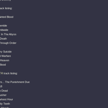
ack listing:
inted Blood
semble
rldwide
 In The Abyss
 Death
Through Order
ry Suicide
l Warfare
f Heaven
Blood
TH
track listing:
rs... The Punishment Due
18
p Dead
usher
arkest Hour
 My Teeth