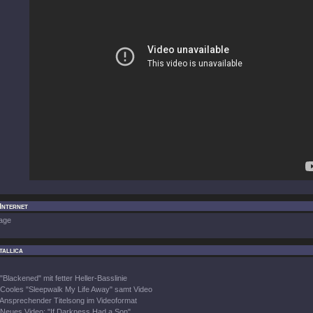
 Internet
age
tallica
"Blackened" mit fetter Heller-Basslinie
Cooles "Sleepwalk My Life Away" samt Video
Ansprechender Titelsong im Videoformat
Neues Video: "If Darkness Had a Son"