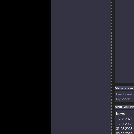
Metallica im
Bandhomep
MySpace
Mehr von Me
News
15.08.2023:
15.04.2023:
31.03.2023:
03.03.2023: