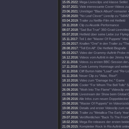
15.05.2022:
Mega-Livesclips und klasse Setlist
30.07.2021:
Viele interessante Cover-Videos zu "
23.06.2021:
Unnötiger "Black Album"-remaster 
28.08.2020:
"No Leaf Clover" Liveclip zu "S&M2
03.04.2019:
Trailer zu Netflix-Film mit Hetfield
19.11.2018:
Clip zu Akustik-Performance
08.07.2018:
"Sad But True" 360-Grad-Livevideo
05.07.2018:
Hetfield über seine Liebe zur Flying
15.11.2017:
Teil 1 der "Master Of Puppets" Mini
21.09.2017:
Knallen "One" in den Trailer zu "Th
28.08.2017:
"Tell Em All": Die Hetfield Biografie
06.03.2017:
Video der Grammy-Auftritt-Probe m
16.12.2016:
Videos vom Auftritt in der Jimmy K
22.11.2016:
Videos zu ersten BBC-Session der 
17.11.2016:
Coole Lemmy Hommage und weitere
10.11.2016:
Cliff Burton hätte "Load" und "Re-Lo
01.11.2016:
Neuer Clip zu "Atlas, Rise!".
18.10.2016:
Video zum "Damage Inc." Game
13.10.2016:
Cooler "For Whom The Bell Tolls" S
26.09.2016:
"Moth Into The Flame" Videoclip verö
21.09.2016:
Livestream der Show beim Global Ci
18.09.2016:
Alle Infos zum neuen Doppeldecker
29.08.2016:
"Master Of Puppets" im Videorückbl
19.08.2016:
Details und erster Videoclip zum n
17.08.2016:
Trailer zu "Metallica-The Early Year
29.07.2016:
Veröffentlichen "Back To The Front"
18.02.2016:
Mega Re-releases der ersten beide
21.09.2015:
Kompletter Rock In Rio Auftritt onlin