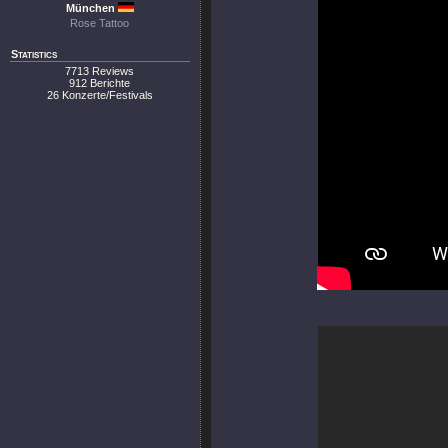
München
Rose Tattoo
Statistics
7713 Reviews
912 Berichte
26 Konzerte/Festivals