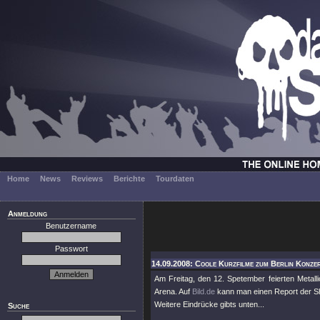
Home
News
Reviews
Berichte
Tourdaten
Anmeldung
Benutzername
Passwort
14.09.2008: Coole Kurzfilme zum Berlin Konzert
Am Freitag, den 12. Spetember feierten Metall
Arena. Auf
Bild.de
kann man einen Report der Sh
Weitere Eindrücke gibts unten...
Suche