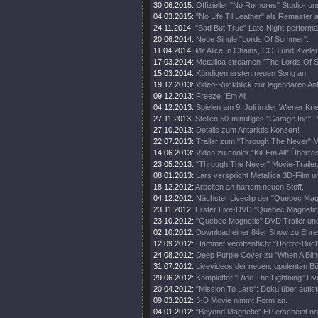
30.06.2015:
Offizieller "No Remores" Studio- un
04.03.2015:
"No Life Til Leather" als Remaster
24.11.2014:
"Sad But True" Late-Night-perform
20.06.2014:
Neue Single "Lords Of Summer".
11.04.2014:
Mit Alice In Chains, COB und Kveler
17.03.2014:
Metallica streamen "The Lords Of
15.03.2014:
Kündigen ersten neuen Song an.
19.12.2013:
Video-Rückblick zur legendären An
09.12.2013:
Freeze `Em All
04.12.2013:
Spielen am 9. Juli in der Wiener Kri
27.11.2013:
Stellen 50-minütiges "Garage Inc" 
27.10.2013:
Details zum Antarktis Konzert!
22.07.2013:
Trailer zum "Through The Never" M
14.06.2013:
Video zu cooler "Kill Em All" Über
23.05.2013:
"Through The Never" Movie-Trailer
08.01.2013:
Lars verspricht Metallica 3D-Film u
18.12.2012:
Arbeiten an hartem neuen Stoff.
04.12.2012:
Nächster Liveclip der "Quebec Ma
23.11.2012:
Erster Live-DVD "Quebec Magnetic" 
23.10.2012:
"Quebec Magnetic" DVD Trailer und
02.10.2012:
Download einer 84er Show zu Ehren 
12.09.2012:
Hammet veröffentlicht "Horror-Buch
24.08.2012:
Deep Purple Cover zu "When A Blin
31.07.2012:
Livevideos der neuen, opulenten 
29.06.2012:
Kompletter "Ride The Lightning" Live
20.04.2012:
"Mission To Lars": Doku über autis
09.03.2012:
3-D Movie nimmt Form an.
04.01.2012:
"Beyond Magnetic" EP erscheint no