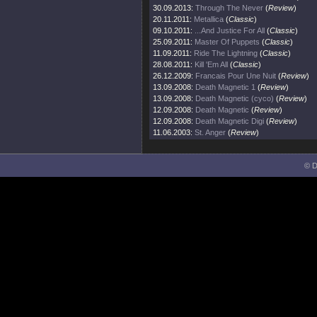
30.09.2013:
Through The Never
(
Review
)
20.11.2011:
Metallica
(
Classic
)
09.10.2011:
...And Justice For All
(
Classic
)
25.09.2011:
Master Of Puppets
(
Classic
)
11.09.2011:
Ride The Lightning
(
Classic
)
28.08.2011:
Kill 'Em All
(
Classic
)
26.12.2009:
Francais Pour Une Nuit
(
Review
)
13.09.2008:
Death Magnetic 1
(
Review
)
13.09.2008:
Death Magnetic (cyco)
(
Review
)
12.09.2008:
Death Magnetic
(
Review
)
12.09.2008:
Death Magnetic Digi
(
Review
)
11.06.2003:
St. Anger
(
Review
)
© D