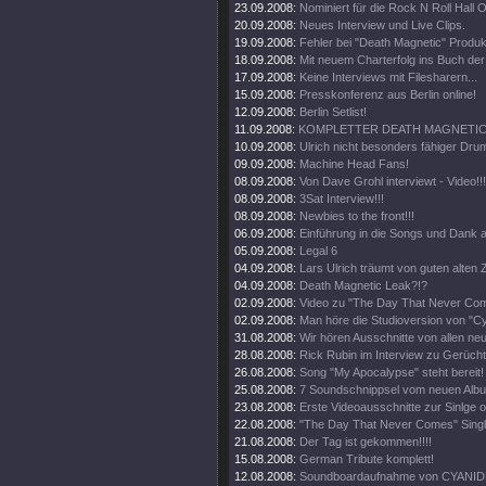
23.09.2008:
Nominiert für die Rock N Roll Hall 
20.09.2008:
Neues Interview und Live Clips.
19.09.2008:
Fehler bei "Death Magnetic" Produk
18.09.2008:
Mit neuem Charterfolg ins Buch de
17.09.2008:
Keine Interviews mit Filesharern...
15.09.2008:
Presskonferenz aus Berlin online!
12.09.2008:
Berlin Setlist!
11.09.2008:
KOMPLETTER DEATH MAGNETIC 
10.09.2008:
Ulrich nicht besonders fähiger Drum
09.09.2008:
Machine Head Fans!
08.09.2008:
Von Dave Grohl interviewt - Video!!!
08.09.2008:
3Sat Interview!!!
08.09.2008:
Newbies to the front!!!
06.09.2008:
Einführung in die Songs und Dank a
05.09.2008:
Legal 6
04.09.2008:
Lars Ulrich träumt von guten alten Z
04.09.2008:
Death Magnetic Leak?!?
02.09.2008:
Video zu "The Day That Never Come
02.09.2008:
Man höre die Studioversion von "Cy
31.08.2008:
Wir hören Ausschnitte von allen ne
28.08.2008:
Rick Rubin im Interview zu Gerüch
26.08.2008:
Song "My Apocalypse" steht bereit!
25.08.2008:
7 Soundschnippsel vom neuen Alb
23.08.2008:
Erste Videoausschnitte zur Sinlge o
22.08.2008:
"The Day That Never Comes" Singl
21.08.2008:
Der Tag ist gekommen!!!!
15.08.2008:
German Tribute komplett!
12.08.2008:
Soundboardaufnahme von CYANIDE