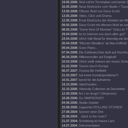
19.05.2008:
Sind voll im Terminplan und bester 
16.05.2008:
Neue Eindrücke vom Studio + Tourp
13.05.2008:
Offener Brief von Dave Grohl
13.05.2008:
Video, Click und Drama
12.05.2008:
Erste Eindrücke der Arbeiten am Al
09.05.2008:
Dave Grohl mit offenem Brief an se
08.05.2008:
"Some Kind Of Monster" Doku im T
29.04.2008:
Ist im Internet nun doch alles gut?
23.04.2008:
Ulrich hält Metal für lebendig wie la
20.04.2008:
"Mission Metallica" ab Mai eröffnet!
09.04.2008:
Goes Piano...
07.04.2008:
Die Geldmaschine läuft auf Hochto
06.04.2008:
Millionenseller auf Ewigkeit!
10.03.2008:
Ulrich stellt release der neuen Sch
01.02.2008:
Touren durch Europa
06.07.2007:
Osama Bin Hetfield!
21.03.2007:
hat keine Kontaktprobleme?!
10.01.2007:
bereit für die Aufnahme
19.10.2006:
Vaterfreuden ...
15.10.2006:
Videoclip Collection ab Dezember
12.09.2006:
Am I on drugs? (Simpsons)
16.08.2006:
Go SIMPSONS!!!!
04.06.2006:
Studio-Update
15.08.2005:
supporten ROLLING STONES!
27.08.2004:
Szenen einer Ehe
25.08.2004:
...back to the roots?
21.07.2004:
Scheidung im Hause Lars
14.07.2004:
Dokumentation