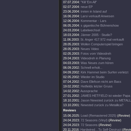
07.07.2004:
"Kill 'Em All"
02.07.2004:
neue EP
23.06.2004:
treten in Island auf
16.06.2004:
Larsi verkauft Anwesen
12.06.2004:
Kommentar - Lars
06.05.2004:
s gigantische Bühnenshow
24.03.2004:
Labelwechsel
18.03.2004:
Jänner 2005 - Studio?
11.06.2003:
St. Anger 417.972 mal verkauft
28.05.2003:
Wollen Computerspiel bringen
28.05.2003:
Neues Video
02.05.2003:
Fotos vom Videodreh
29.04.2003:
Videodreh in Planung
04.03.2003:
Was Neues zum hören
06.09.2002:
Schnell erholt...
04.09.2002:
Kirk Hammet beim Surfen verletzt
02.05.2002:
Wieder im Studio
07.04.2002:
Dave Ellefson nicht am Bass
19.02.2002:
Hetfields letzter Gruss
14.02.2002:
Aussprache
27.01.2002:
JAMES HETFIELD ist wieder Papa
18.10.2001:
Jason Newsted zurück zu METAL
13.10.2001:
Newsted zurück zu Metallica?
Reviews
15.06.2025:
Load (Remastered 2025)
(
Review
)
24.04.2023:
72 Seasons (Vinyl)
(
Review
)
24.04.2023:
72 Seasons
(
Review
)
20.11.2016:
Hardwired…To Self-Destruct
(
Revi