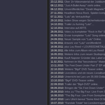
23.12.2011:
Über 1h-Videomaterial der Jubiläu
08.12.2011:
"Just A Bullet Away" steht online.
06.12.2011:
Unveröffentlichter "Death Magnetic
27.11.2011:
Headlinen Nova Rock. Spielen komp
07.11.2011:
"Lulu" als Verkaufsflop!
29.10.2011:
Indien Show wegen Sicherheitsmän
14.10.2011:
Trailer zu fucking "Lulu"....
12.10.2011:
Interview auf ARTE.
28.09.2011:
Video zu kompletter "Rock in Rio" 
26.09.2011:
Erster kompletter "Lulu" Song online
24.09.2011:
Neuer Sample von "Lulu" Online.
02.09.2011:
Artwork von "Lulu" veröffentlicht!
18.08.2011:
plus Lou Reed = LOUREEDMETAL
18.06.2011:
Alle Infos zum Album mit Lou Reed!
16.05.2011:
Weitere Infos zum neuen Studioproj
28.03.2011:
Kauft Napster Gründer das Label vo
11.02.2011:
Nehmen im Mai "besonderes" Materi
13.11.2010:
"Six Feet Down Under Part 2" EP a
22.10.2010:
Weitere "Big4" DVD Teaser online.
20.10.2010:
Livevideos und ein neues Livealbu
14.10.2010:
Unterricht bei Lars um 35.000 Dolla
13.10.2010:
"Big4" DVD-Teaser online.
22.09.2010:
Trailer der "Big4-DVD" online.
09.09.2010:
Bringen die "Six Feet Down Under"
26.08.2010:
Infos zu "The Big Four: Live From 
16.08.2010:
"The Big Four: Live From Sonisphe
20.07.2010:
Lars Ulrich bereut "Some Kind Of M
19.07.2010:
"Randale Totale" bei Liveübertragun