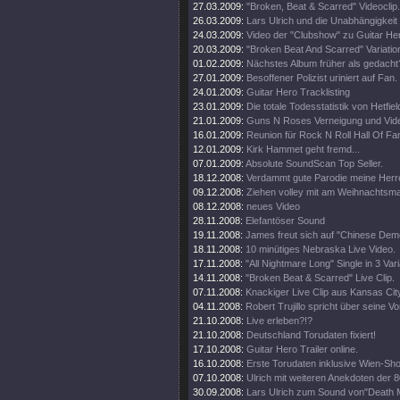
27.03.2009:
"Broken, Beat & Scarred" Videoclip.
26.03.2009:
Lars Ulrich und die Unabhängigkeit
24.03.2009:
Video der "Clubshow" zu Guitar He
20.03.2009:
"Broken Beat And Scarred" Variatio
01.02.2009:
Nächstes Album früher als gedacht
27.01.2009:
Besoffener Polizist uriniert auf Fan.
24.01.2009:
Guitar Hero Tracklisting
23.01.2009:
Die totale Todesstatistik von Hetfiel
21.01.2009:
Guns N Roses Verneigung und Video
16.01.2009:
Reunion für Rock N Roll Hall Of Fa
12.01.2009:
Kirk Hammet geht fremd...
07.01.2009:
Absolute SoundScan Top Seller.
18.12.2008:
Verdammt gute Parodie meine Herr
09.12.2008:
Ziehen volley mit am Weihnachtsma
08.12.2008:
neues Video
28.11.2008:
Elefantöser Sound
19.11.2008:
James freut sich auf "Chinese Dem
18.11.2008:
10 minütiges Nebraska Live Video.
17.11.2008:
"All Nightmare Long" Single in 3 Var
14.11.2008:
"Broken Beat & Scarred" Live Clip.
07.11.2008:
Knackiger Live Clip aus Kansas Cit
04.11.2008:
Robert Trujillo spricht über seine V
21.10.2008:
Live erleben?!?
21.10.2008:
Deutschland Torudaten fixiert!
17.10.2008:
Guitar Hero Trailer online.
16.10.2008:
Erste Torudaten inklusive Wien-Sh
07.10.2008:
Ulrich mit weiteren Anekdoten der 8
30.09.2008:
Lars Ulrich zum Sound von"Death 