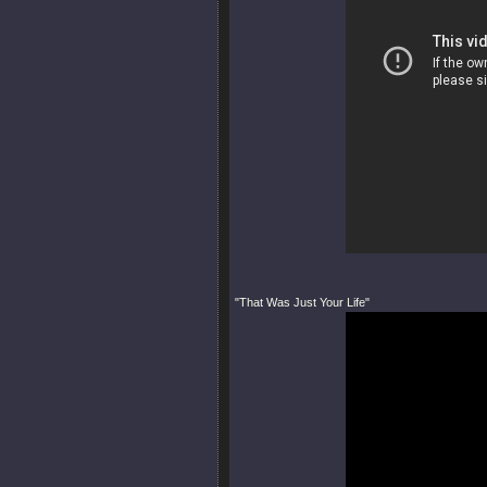
"That Was Just Your Life"