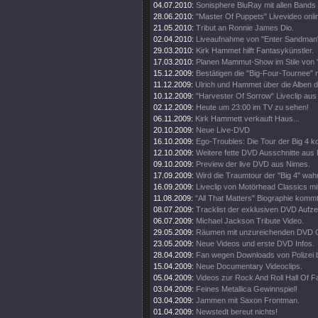
04.07.2010:
Sonisphere BluRay mit allen Bands
28.06.2010:
"Master Of Puppets" Livevideo onli
21.05.2010:
Tribut an Ronnie James Dio.
02.04.2010:
Liveaufnahme von "Enter Sandman"
29.03.2010:
Kirk Hammet hilft Fantasykünstler.
17.03.2010:
Planen Mammut-Show im Stile von "
15.12.2009:
Bestätigen die "Big-Four-Tournee" nu
11.12.2009:
Ulrich und Hammet über die Alben 
10.12.2009:
"Harvester Of Sorrow" Liveclip aus
02.12.2009:
Heute um 23:00 im TV zu sehen!
06.11.2009:
Kirk Hammett verkauft Haus...
20.10.2009:
Neue Live-DVD
16.10.2009:
Ego-Troubles: Die Tour der Big 4 k
12.10.2009:
Weitere fette DVD Ausschnitte aus
09.10.2009:
Preview der live DVD aus Nimes.
17.09.2009:
Wird die Traumtour der "Big 4" wah
16.09.2009:
Liveclip von Motörhead Classics m
11.08.2009:
"All That Matters" Biographie kommt
08.07.2009:
Tracklist der exklusiven DVD Aufz
06.07.2009:
Michael Jackson Tribute Video.
29.05.2009:
Räumen mit unzureichenden DVD G
23.05.2009:
Neue Videos und erste DVD Infos.
28.04.2009:
Fan wegen Downloads von Polizei 
15.04.2009:
Neue Documentary Videoclips.
05.04.2009:
Videos zur Rock And Roll Hall Of 
03.04.2009:
Feines Metallica Gewinnspiel!
03.04.2009:
Jammen mit Saxon Frontman.
01.04.2009:
Newstedt bereut nichts!