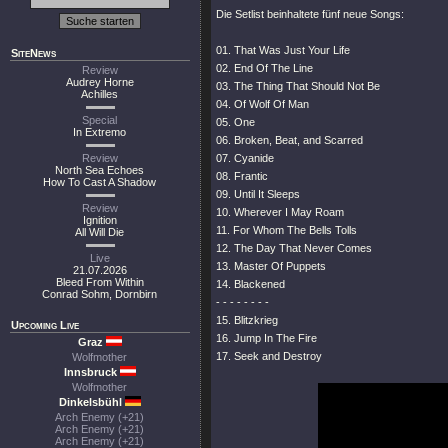
Die Setlist beinhaltete fünf neue Songs:
01. That Was Just Your Life
SiteNews
02. End Of The Line
Review
Audrey Horne
03. The Thing That Should Not Be
Achilles
04. Of Wolf Of Man
Special
05. One
In Extremo
06. Broken, Beat, and Scarred
Review
07. Cyanide
North Sea Echoes
08. Frantic
How To Cast A Shadow
09. Until It Sleeps
Review
10. Wherever I May Roam
Ignition
11. For Whom The Bells Tolls
All Will Die
12. The Day That Never Comes
Live
13. Master Of Puppets
21.07.2026
Bleed From Within
14. Blackened
Conrad Sohm, Dornbirn
- - - - - - - -
15. Blitzkrieg
Upcoming Live
16. Jump In The Fire
Graz
17. Seek and Destroy
Wolfmother
Innsbruck
Wolfmother
Dinkelsbühl
Arch Enemy (+21)
Arch Enemy (+21)
Arch Enemy (+21)