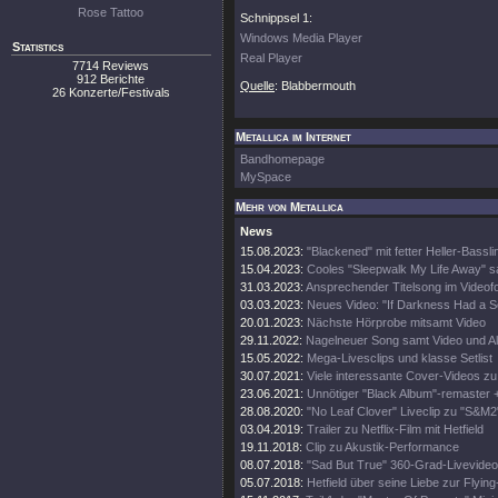
Rose Tattoo
Schnippsel 1:
Windows Media Player
Statistics
Real Player
7714 Reviews
912 Berichte
Quelle
: Blabbermouth
26 Konzerte/Festivals
Metallica im Internet
Bandhomepage
MySpace
Mehr von Metallica
News
15.08.2023:
"Blackened" mit fetter Heller-Bassli
15.04.2023:
Cooles "Sleepwalk My Life Away" s
31.03.2023:
Ansprechender Titelsong im Videof
03.03.2023:
Neues Video: "If Darkness Had a S
20.01.2023:
Nächste Hörprobe mitsamt Video
29.11.2022:
Nagelneuer Song samt Video und A
15.05.2022:
Mega-Livesclips und klasse Setlist
30.07.2021:
Viele interessante Cover-Videos zu "
23.06.2021:
Unnötiger "Black Album"-remaster 
28.08.2020:
"No Leaf Clover" Liveclip zu "S&M2
03.04.2019:
Trailer zu Netflix-Film mit Hetfield
19.11.2018:
Clip zu Akustik-Performance
08.07.2018:
"Sad But True" 360-Grad-Livevideo
05.07.2018:
Hetfield über seine Liebe zur Flying