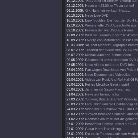
10.12.2009:
"Harvester Of Sorrow" Liveclip aus
02.12.2009:
Heute um 23:00 im TV zu sehen!
06.11.2009:
Kirk Hammett verkauft Haus...
20.10.2009:
Neue Live-DVD
16.10.2009:
Ego-Troubles: Die Tour der Big 4 k
12.10.2009:
Weitere fette DVD Ausschnitte aus
09.10.2009:
Preview der live DVD aus Nimes.
17.09.2009:
Wird die Traumtour der "Big 4" wah
16.09.2009:
Liveclip von Motörhead Classics m
11.08.2009:
"All That Matters" Biographie kommt
08.07.2009:
Tracklist der exklusiven DVD Aufz
06.07.2009:
Michael Jackson Tribute Video.
29.05.2009:
Räumen mit unzureichenden DVD G
23.05.2009:
Neue Videos und erste DVD Infos.
28.04.2009:
Fan wegen Downloads von Polizei 
15.04.2009:
Neue Documentary Videoclips.
05.04.2009:
Videos zur Rock And Roll Hall Of 
03.04.2009:
Feines Metallica Gewinnspiel!
03.04.2009:
Jammen mit Saxon Frontman.
01.04.2009:
Newstedt bereut nichts!
27.03.2009:
"Broken, Beat & Scarred" Videoclip.
26.03.2009:
Lars Ulrich und die Unabhängigkeit
24.03.2009:
Video der "Clubshow" zu Guitar He
20.03.2009:
"Broken Beat And Scarred" Variatio
01.02.2009:
Nächstes Album früher als gedacht
27.01.2009:
Besoffener Polizist uriniert auf Fan.
24.01.2009:
Guitar Hero Tracklisting
23.01.2009:
Die totale Todesstatistik von Hetfiel