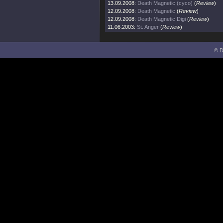
13.09.2008:
Death Magnetic (cyco)
(
Review
)
12.09.2008:
Death Magnetic
(
Review
)
12.09.2008:
Death Magnetic Digi
(
Review
)
11.06.2003:
St. Anger
(
Review
)
© D