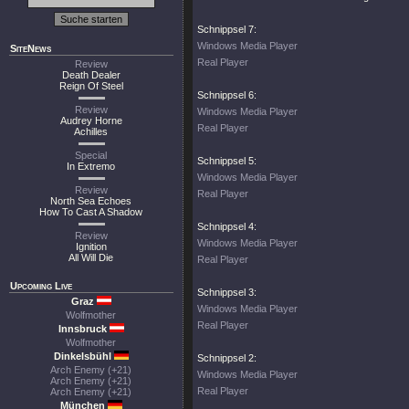
Schnippsel 7:
Windows Media Player
SiteNews
Real Player
Review
Death Dealer
Reign Of Steel
Schnippsel 6:
Review
Windows Media Player
Audrey Horne
Real Player
Achilles
Special
Schnippsel 5:
In Extremo
Windows Media Player
Review
Real Player
North Sea Echoes
How To Cast A Shadow
Schnippsel 4:
Review
Windows Media Player
Ignition
All Will Die
Real Player
Upcoming Live
Schnippsel 3:
Graz
Windows Media Player
Wolfmother
Real Player
Innsbruck
Wolfmother
Dinkelsbühl
Schnippsel 2:
Arch Enemy (+21)
Windows Media Player
Arch Enemy (+21)
Real Player
Arch Enemy (+21)
München