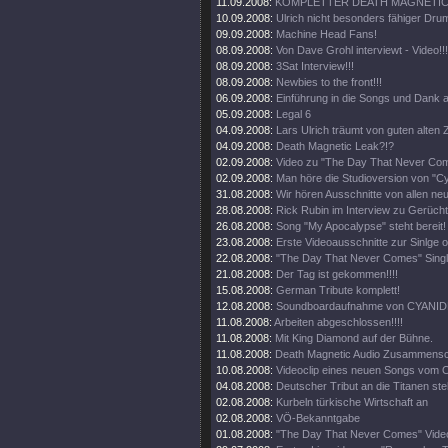
11.09.2008:
KOMPLETTER DEATH MAGNETIC 
10.09.2008:
Ulrich nicht besonders fähiger Drum
09.09.2008:
Machine Head Fans!
08.09.2008:
Von Dave Grohl interviewt - Video!!!
08.09.2008:
3Sat Interview!!!
08.09.2008:
Newbies to the front!!!
06.09.2008:
Einführung in die Songs und Dank a
05.09.2008:
Legal 6
04.09.2008:
Lars Ulrich träumt von guten alten Z
04.09.2008:
Death Magnetic Leak?!?
02.09.2008:
Video zu "The Day That Never Come
02.09.2008:
Man höre die Studioversion von "Cy
31.08.2008:
Wir hören Ausschnitte von allen ne
28.08.2008:
Rick Rubin im Interview zu Gerüch
26.08.2008:
Song "My Apocalypse" steht bereit!
23.08.2008:
Erste Videoausschnitte zur Sinlge o
22.08.2008:
"The Day That Never Comes" Singl
21.08.2008:
Der Tag ist gekommen!!!!
15.08.2008:
German Tribute komplett!
12.08.2008:
Soundboardaufnahme von CYANIDE
11.08.2008:
Arbeiten abgeschlossen!!!!
11.08.2008:
Mit King Diamond auf der Bühne.
11.08.2008:
Death Magnetic Audio Zusammenschn
10.08.2008:
Videoclip eines neuen Songs vom O
04.08.2008:
Deutscher Tribut an die Titanen steh
02.08.2008:
Kurbeln türkische Wirtschaft an
02.08.2008:
VÖ-Bekanntgabe
01.08.2008:
"The Day That Never Comes" Video