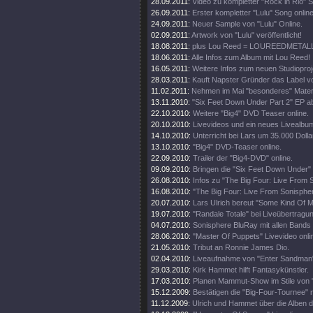
28.09.2011:
Video zu kompletter "Rock in Rio" 
26.09.2011:
Erster kompletter "Lulu" Song online
24.09.2011:
Neuer Sample von "Lulu" Online.
02.09.2011:
Artwork von "Lulu" veröffentlicht!
18.08.2011:
plus Lou Reed = LOUREEDMETAL
18.06.2011:
Alle Infos zum Album mit Lou Reed!
16.05.2011:
Weitere Infos zum neuen Studioproj
28.03.2011:
Kauft Napster Gründer das Label vo
11.02.2011:
Nehmen im Mai "besonderes" Materi
13.11.2010:
"Six Feet Down Under Part 2" EP a
22.10.2010:
Weitere "Big4" DVD Teaser online.
20.10.2010:
Livevideos und ein neues Livealbu
14.10.2010:
Unterricht bei Lars um 35.000 Dolla
13.10.2010:
"Big4" DVD-Teaser online.
22.09.2010:
Trailer der "Big4-DVD" online.
09.09.2010:
Bringen die "Six Feet Down Under"
26.08.2010:
Infos zu "The Big Four: Live From 
16.08.2010:
"The Big Four: Live From Sonisphe
20.07.2010:
Lars Ulrich bereut "Some Kind Of M
19.07.2010:
"Randale Totale" bei Liveübertragun
04.07.2010:
Sonisphere BluRay mit allen Bands
28.06.2010:
"Master Of Puppets" Livevideo onli
21.05.2010:
Tribut an Ronnie James Dio.
02.04.2010:
Liveaufnahme von "Enter Sandman"
29.03.2010:
Kirk Hammet hilft Fantasykünstler.
17.03.2010:
Planen Mammut-Show im Stile von "
15.12.2009:
Bestätigen die "Big-Four-Tournee" nu
11.12.2009:
Ulrich und Hammet über die Alben 