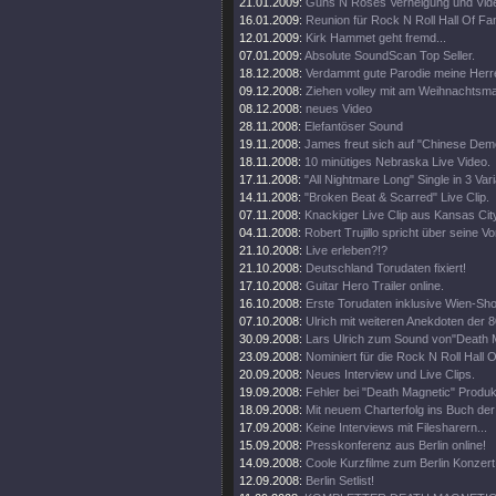
21.01.2009:
Guns N Roses Verneigung und Video
16.01.2009:
Reunion für Rock N Roll Hall Of Fa
12.01.2009:
Kirk Hammet geht fremd...
07.01.2009:
Absolute SoundScan Top Seller.
18.12.2008:
Verdammt gute Parodie meine Herr
09.12.2008:
Ziehen volley mit am Weihnachtsma
08.12.2008:
neues Video
28.11.2008:
Elefantöser Sound
19.11.2008:
James freut sich auf "Chinese Dem
18.11.2008:
10 minütiges Nebraska Live Video.
17.11.2008:
"All Nightmare Long" Single in 3 Var
14.11.2008:
"Broken Beat & Scarred" Live Clip.
07.11.2008:
Knackiger Live Clip aus Kansas Cit
04.11.2008:
Robert Trujillo spricht über seine V
21.10.2008:
Live erleben?!?
21.10.2008:
Deutschland Torudaten fixiert!
17.10.2008:
Guitar Hero Trailer online.
16.10.2008:
Erste Torudaten inklusive Wien-Sh
07.10.2008:
Ulrich mit weiteren Anekdoten der 8
30.09.2008:
Lars Ulrich zum Sound von"Death 
23.09.2008:
Nominiert für die Rock N Roll Hall 
20.09.2008:
Neues Interview und Live Clips.
19.09.2008:
Fehler bei "Death Magnetic" Produk
18.09.2008:
Mit neuem Charterfolg ins Buch de
17.09.2008:
Keine Interviews mit Filesharern...
15.09.2008:
Presskonferenz aus Berlin online!
14.09.2008:
Coole Kurzfilme zum Berlin Konzert 
12.09.2008:
Berlin Setlist!