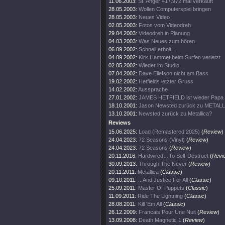
11.06.2003:
St. Anger 417.972 mal verkauft
28.05.2003:
Wollen Computerspiel bringen
28.05.2003:
Neues Video
02.05.2003:
Fotos vom Videodreh
29.04.2003:
Videodreh in Planung
04.03.2003:
Was Neues zum hören
06.09.2002:
Schnell erholt...
04.09.2002:
Kirk Hammet beim Surfen verletzt
02.05.2002:
Wieder im Studio
07.04.2002:
Dave Ellefson nicht am Bass
19.02.2002:
Hetfields letzter Gruss
14.02.2002:
Aussprache
27.01.2002:
JAMES HETFIELD ist wieder Papa
18.10.2001:
Jason Newsted zurück zu METAL
13.10.2001:
Newsted zurück zu Metallica?
Reviews
15.06.2025:
Load (Remastered 2025)
(
Review
)
24.04.2023:
72 Seasons (Vinyl)
(
Review
)
24.04.2023:
72 Seasons
(
Review
)
20.11.2016:
Hardwired…To Self-Destruct
(
Revi
30.09.2013:
Through The Never
(
Review
)
20.11.2011:
Metallica
(
Classic
)
09.10.2011:
...And Justice For All
(
Classic
)
25.09.2011:
Master Of Puppets
(
Classic
)
11.09.2011:
Ride The Lightning
(
Classic
)
28.08.2011:
Kill 'Em All
(
Classic
)
26.12.2009:
Francais Pour Une Nuit
(
Review
)
13.09.2008:
Death Magnetic 1
(
Review
)