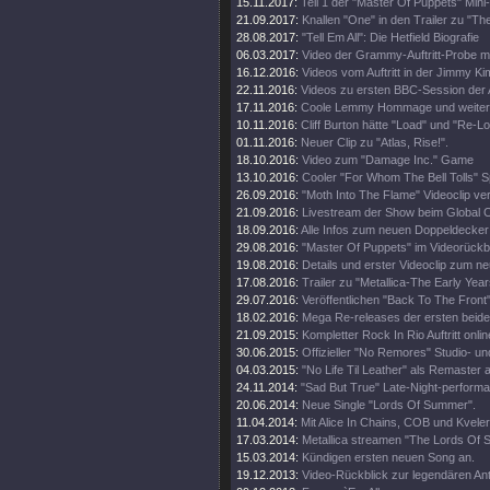
15.11.2017:
Teil 1 der "Master Of Puppets" Mini
21.09.2017:
Knallen "One" in den Trailer zu "Th
28.08.2017:
"Tell Em All": Die Hetfield Biografie
06.03.2017:
Video der Grammy-Auftritt-Probe m
16.12.2016:
Videos vom Auftritt in der Jimmy K
22.11.2016:
Videos zu ersten BBC-Session der 
17.11.2016:
Coole Lemmy Hommage und weitere
10.11.2016:
Cliff Burton hätte "Load" und "Re-Lo
01.11.2016:
Neuer Clip zu "Atlas, Rise!".
18.10.2016:
Video zum "Damage Inc." Game
13.10.2016:
Cooler "For Whom The Bell Tolls" S
26.09.2016:
"Moth Into The Flame" Videoclip verö
21.09.2016:
Livestream der Show beim Global Ci
18.09.2016:
Alle Infos zum neuen Doppeldecker
29.08.2016:
"Master Of Puppets" im Videorückbl
19.08.2016:
Details und erster Videoclip zum n
17.08.2016:
Trailer zu "Metallica-The Early Year
29.07.2016:
Veröffentlichen "Back To The Front"
18.02.2016:
Mega Re-releases der ersten beide
21.09.2015:
Kompletter Rock In Rio Auftritt onlin
30.06.2015:
Offizieller "No Remores" Studio- un
04.03.2015:
"No Life Til Leather" als Remaster
24.11.2014:
"Sad But True" Late-Night-perform
20.06.2014:
Neue Single "Lords Of Summer".
11.04.2014:
Mit Alice In Chains, COB und Kveler
17.03.2014:
Metallica streamen "The Lords Of
15.03.2014:
Kündigen ersten neuen Song an.
19.12.2013:
Video-Rückblick zur legendären An