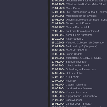
23.04.2008:
Ulrich hält Metal für lebendig wie la
20.04.2008:
"Mission Metallica" ab Mai eröffnet!
09.04.2008:
Goes Piano...
07.04.2008:
Die Geldmaschine läuft auf Hochto
06.04.2008:
Millionenseller auf Ewigkeit!
10.03.2008:
Ulrich stellt release der neuen Sch
01.02.2008:
Touren durch Europa
06.07.2007:
Osama Bin Hetfield!
21.03.2007:
hat keine Kontaktprobleme?!
10.01.2007:
bereit für die Aufnahme
19.10.2006:
Vaterfreuden ...
15.10.2006:
Videoclip Collection ab Dezember
12.09.2006:
Am I on drugs? (Simpsons)
16.08.2006:
Go SIMPSONS!!!!
04.06.2006:
Studio-Update
15.08.2005:
supporten ROLLING STONES!
27.08.2004:
Szenen einer Ehe
25.08.2004:
...back to the roots?
21.07.2004:
Scheidung im Hause Lars
14.07.2004:
Dokumentation
07.07.2004:
"Kill 'Em All"
02.07.2004:
neue EP
23.06.2004:
treten in Island auf
16.06.2004:
Larsi verkauft Anwesen
12.06.2004:
Kommentar - Lars
06.05.2004:
s gigantische Bühnenshow
24.03.2004:
Labelwechsel
18.03.2004:
Jänner 2005 - Studio?