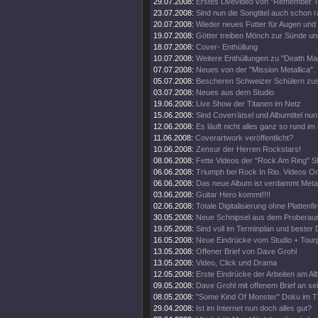
29.07.2008:
Erstes Livevideo von "Remember 
23.07.2008:
Sind nun die Songtitel auch schon 
20.07.2008:
Wieder neues Futter für Augen und
19.07.2008:
Götter treiben Mönch zur Sünde un
18.07.2008:
Cover- Enthüllung
10.07.2008:
Weitere Enthüllungen zu "Death Mag
07.07.2008:
Neues von der "Mission Metallica".
05.07.2008:
Bescheren Schweizer Schülern zusä
03.07.2008:
Neues aus dem Studio
19.06.2008:
Live Show der Titanen im Netz
15.06.2008:
Sind Coverrätsel und Albumtitel nun 
12.06.2008:
Es läuft nicht alles ganz so rund im
11.06.2008:
Coverartwork veröffentlicht?
10.06.2008:
Zensur der Herren Rockstars!
08.06.2008:
Fette Videos der "Rock Am Ring" 
06.06.2008:
Triumph bei Rock In Rio. Videos On
06.06.2008:
Das neue Album ist verdammt Metal
03.06.2008:
Guitar Hero kommt!!!!
02.06.2008:
Totale Digitalisierung ohne Plattenf
30.05.2008:
Neue Schnipsel aus dem Proberau
19.05.2008:
Sind voll im Terminplan und bester 
16.05.2008:
Neue Eindrücke vom Studio + Tourp
13.05.2008:
Offener Brief von Dave Grohl
13.05.2008:
Video, Click und Drama
12.05.2008:
Erste Eindrücke der Arbeiten am Al
09.05.2008:
Dave Grohl mit offenem Brief an se
08.05.2008:
"Some Kind Of Monster" Doku im T
29.04.2008:
Ist im Internet nun doch alles gut?