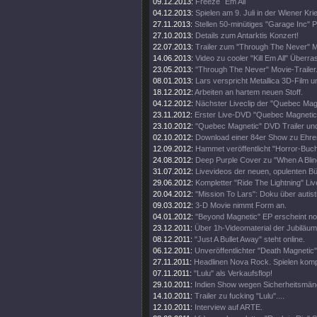
09.12.2013:
Freeze `Em All
04.12.2013:
Spielen am 9. Juli in der Wiener Kri
27.11.2013:
Stellen 50-minütiges "Garage Inc" 
27.10.2013:
Details zum Antarktis Konzert!
22.07.2013:
Trailer zum "Through The Never" M
14.06.2013:
Video zu cooler "Kill Em All" Über
23.05.2013:
"Through The Never" Movie-Trailer
08.01.2013:
Lars verspricht Metallica 3D-Film u
18.12.2012:
Arbeiten an hartem neuen Stoff.
04.12.2012:
Nächster Liveclip der "Quebec Ma
23.11.2012:
Erster Live-DVD "Quebec Magnetic" 
23.10.2012:
"Quebec Magnetic" DVD Trailer und
02.10.2012:
Download einer 84er Show zu Ehren 
12.09.2012:
Hammet veröffentlicht "Horror-Buch
24.08.2012:
Deep Purple Cover zu "When A Blin
31.07.2012:
Livevideos der neuen, opulenten 
29.06.2012:
Kompletter "Ride The Lightning" Live
20.04.2012:
"Mission To Lars": Doku über autis
09.03.2012:
3-D Movie nimmt Form an.
04.01.2012:
"Beyond Magnetic" EP erscheint no
23.12.2011:
Über 1h-Videomaterial der Jubiläu
08.12.2011:
"Just A Bullet Away" steht online.
06.12.2011:
Unveröffentlichter "Death Magnetic
27.11.2011:
Headlinen Nova Rock. Spielen komp
07.11.2011:
"Lulu" als Verkaufsflop!
29.10.2011:
Indien Show wegen Sicherheitsmän
14.10.2011:
Trailer zu fucking "Lulu"....
12.10.2011:
Interview auf ARTE.