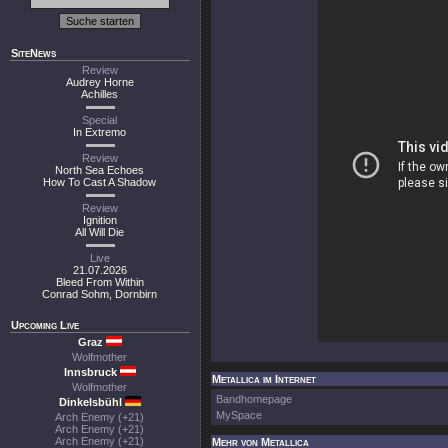
SiteNews
Review
Audrey Horne
Achilles
Special
In Extremo
Review
North Sea Echoes
How To Cast A Shadow
Review
Ignition
All Will Die
Live
21.07.2026
Bleed From Within
Conrad Sohm, Dornbirn
Upcoming Live
Graz
Wolfmother
Innsbruck
Metallica im Internet
Wolfmother
Bandhomepage
Dinkelsbühl
MySpace
Arch Enemy (+21)
Arch Enemy (+21)
Arch Enemy (+21)
Mehr von Metallica