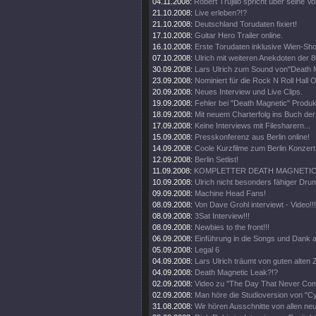
04.11.2008:
Robert Trujillo spricht über seine V
21.10.2008:
Live erleben?!?
21.10.2008:
Deutschland Torudaten fixiert!
17.10.2008:
Guitar Hero Trailer online.
16.10.2008:
Erste Torudaten inklusive Wien-Sh
07.10.2008:
Ulrich mit weiteren Anekdoten der 8
30.09.2008:
Lars Ulrich zum Sound von"Death 
23.09.2008:
Nominiert für die Rock N Roll Hall 
20.09.2008:
Neues Interview und Live Clips.
19.09.2008:
Fehler bei "Death Magnetic" Produk
18.09.2008:
Mit neuem Charterfolg ins Buch de
17.09.2008:
Keine Interviews mit Filesharern...
15.09.2008:
Presskonferenz aus Berlin online!
14.09.2008:
Coole Kurzfilme zum Berlin Konzert 
12.09.2008:
Berlin Setlist!
11.09.2008:
KOMPLETTER DEATH MAGNETIC 
10.09.2008:
Ulrich nicht besonders fähiger Drum
09.09.2008:
Machine Head Fans!
08.09.2008:
Von Dave Grohl interviewt - Video!!!
08.09.2008:
3Sat Interview!!!
08.09.2008:
Newbies to the front!!!
06.09.2008:
Einführung in die Songs und Dank a
05.09.2008:
Legal 6
04.09.2008:
Lars Ulrich träumt von guten alten Z
04.09.2008:
Death Magnetic Leak?!?
02.09.2008:
Video zu "The Day That Never Come
02.09.2008:
Man höre die Studioversion von "Cy
31.08.2008:
Wir hören Ausschnitte von allen ne