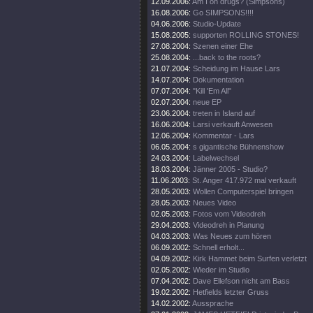
12.09.2006:
Am I on drugs? (Simpsons)
16.08.2006:
Go SIMPSONS!!!!
04.06.2006:
Studio-Update
15.08.2005:
supporten ROLLING STONES!
27.08.2004:
Szenen einer Ehe
25.08.2004:
...back to the roots?
21.07.2004:
Scheidung im Hause Lars
14.07.2004:
Dokumentation
07.07.2004:
"Kill 'Em All"
02.07.2004:
neue EP
23.06.2004:
treten in Island auf
16.06.2004:
Larsi verkauft Anwesen
12.06.2004:
Kommentar - Lars
06.05.2004:
s gigantische Bühnenshow
24.03.2004:
Labelwechsel
18.03.2004:
Jänner 2005 - Studio?
11.06.2003:
St. Anger 417.972 mal verkauft
28.05.2003:
Wollen Computerspiel bringen
28.05.2003:
Neues Video
02.05.2003:
Fotos vom Videodreh
29.04.2003:
Videodreh in Planung
04.03.2003:
Was Neues zum hören
06.09.2002:
Schnell erholt...
04.09.2002:
Kirk Hammet beim Surfen verletzt
02.05.2002:
Wieder im Studio
07.04.2002:
Dave Ellefson nicht am Bass
19.02.2002:
Hetfields letzter Gruss
14.02.2002:
Aussprache