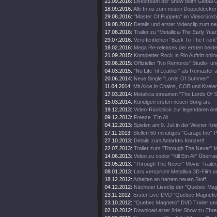
21.09.2016:
Livestream der Show beim Global Ci
18.09.2016:
Alle Infos zum neuen Doppeldecker
29.08.2016:
"Master Of Puppets" im Videorückbl
19.08.2016:
Details und erster Videoclip zum n
17.08.2016:
Trailer zu "Metallica-The Early Year
29.07.2016:
Veröffentlichen "Back To The Front"
18.02.2016:
Mega Re-releases der ersten beide
21.09.2015:
Kompletter Rock In Rio Auftritt onlin
30.06.2015:
Offizieller "No Remores" Studio- un
04.03.2015:
"No Life Til Leather" als Remaster
20.06.2014:
Neue Single "Lords Of Summer".
11.04.2014:
Mit Alice In Chains, COB und Kveler
17.03.2014:
Metallica streamen "The Lords Of
15.03.2014:
Kündigen ersten neuen Song an.
19.12.2013:
Video-Rückblick zur legendären An
09.12.2013:
Freeze `Em All
04.12.2013:
Spielen am 9. Juli in der Wiener Kri
27.11.2013:
Stellen 50-minütiges "Garage Inc" 
27.10.2013:
Details zum Antarktis Konzert!
22.07.2013:
Trailer zum "Through The Never" M
14.06.2013:
Video zu cooler "Kill Em All" Über
23.05.2013:
"Through The Never" Movie-Trailer
08.01.2013:
Lars verspricht Metallica 3D-Film u
18.12.2012:
Arbeiten an hartem neuen Stoff.
04.12.2012:
Nächster Liveclip der "Quebec Ma
23.11.2012:
Erster Live-DVD "Quebec Magnetic" 
23.10.2012:
"Quebec Magnetic" DVD Trailer und
02.10.2012:
Download einer 84er Show zu Ehren 