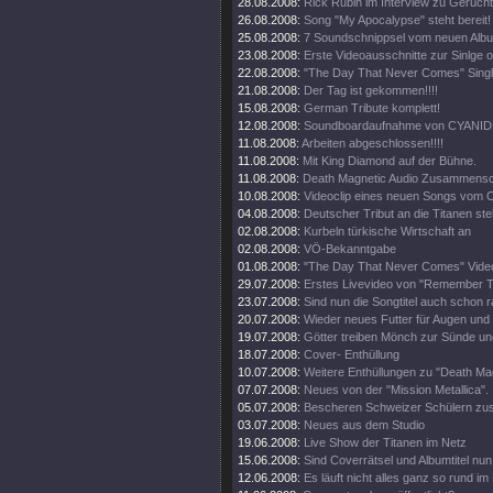
28.08.2008:
Rick Rubin im Interview zu Gerüch
26.08.2008:
Song "My Apocalypse" steht bereit!
25.08.2008:
7 Soundschnippsel vom neuen Alb
23.08.2008:
Erste Videoausschnitte zur Sinlge o
22.08.2008:
"The Day That Never Comes" Singl
21.08.2008:
Der Tag ist gekommen!!!!
15.08.2008:
German Tribute komplett!
12.08.2008:
Soundboardaufnahme von CYANIDE
11.08.2008:
Arbeiten abgeschlossen!!!!
11.08.2008:
Mit King Diamond auf der Bühne.
11.08.2008:
Death Magnetic Audio Zusammenschn
10.08.2008:
Videoclip eines neuen Songs vom O
04.08.2008:
Deutscher Tribut an die Titanen steh
02.08.2008:
Kurbeln türkische Wirtschaft an
02.08.2008:
VÖ-Bekanntgabe
01.08.2008:
"The Day That Never Comes" Video
29.07.2008:
Erstes Livevideo von "Remember 
23.07.2008:
Sind nun die Songtitel auch schon 
20.07.2008:
Wieder neues Futter für Augen und
19.07.2008:
Götter treiben Mönch zur Sünde un
18.07.2008:
Cover- Enthüllung
10.07.2008:
Weitere Enthüllungen zu "Death Mag
07.07.2008:
Neues von der "Mission Metallica".
05.07.2008:
Bescheren Schweizer Schülern zusä
03.07.2008:
Neues aus dem Studio
19.06.2008:
Live Show der Titanen im Netz
15.06.2008:
Sind Coverrätsel und Albumtitel nun 
12.06.2008:
Es läuft nicht alles ganz so rund im