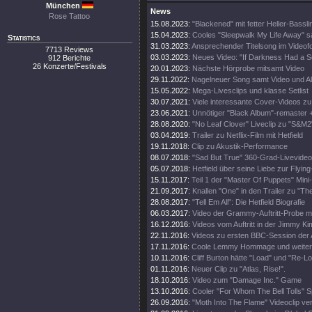
München
News
Rose Tattoo
15.08.2023:
"Blackened" mit fetter Heller-Bassli
15.04.2023:
Cooles "Sleepwalk My Life Away" s
Statistics
31.03.2023:
Ansprechender Titelsong im Videof
7713 Reviews
03.03.2023:
Neues Video: "If Darkness Had a S
912 Berichte
26 Konzerte/Festivals
20.01.2023:
Nächste Hörprobe mitsamt Video
29.11.2022:
Nagelneuer Song samt Video und A
15.05.2022:
Mega-Livesclips und klasse Setlist
30.07.2021:
Viele interessante Cover-Videos zu "
23.06.2021:
Unnötiger "Black Album"-remaster 
28.08.2020:
"No Leaf Clover" Liveclip zu "S&M2
03.04.2019:
Trailer zu Netflix-Film mit Hetfield
19.11.2018:
Clip zu Akustik-Performance
08.07.2018:
"Sad But True" 360-Grad-Livevideo
05.07.2018:
Hetfield über seine Liebe zur Flying
15.11.2017:
Teil 1 der "Master Of Puppets" Mini
21.09.2017:
Knallen "One" in den Trailer zu "Th
28.08.2017:
"Tell Em All": Die Hetfield Biografie
06.03.2017:
Video der Grammy-Auftritt-Probe m
16.12.2016:
Videos vom Auftritt in der Jimmy K
22.11.2016:
Videos zu ersten BBC-Session der 
17.11.2016:
Coole Lemmy Hommage und weitere
10.11.2016:
Cliff Burton hätte "Load" und "Re-Lo
01.11.2016:
Neuer Clip zu "Atlas, Rise!".
18.10.2016:
Video zum "Damage Inc." Game
13.10.2016:
Cooler "For Whom The Bell Tolls" S
26.09.2016:
"Moth Into The Flame" Videoclip verö