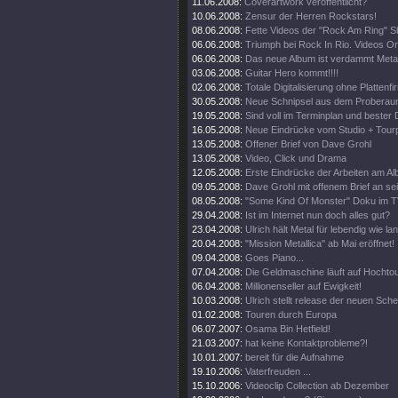
11.06.2008:
Coverartwork veröffentlicht?
10.06.2008:
Zensur der Herren Rockstars!
08.06.2008:
Fette Videos der "Rock Am Ring" 
06.06.2008:
Triumph bei Rock In Rio. Videos On
06.06.2008:
Das neue Album ist verdammt Metal
03.06.2008:
Guitar Hero kommt!!!!
02.06.2008:
Totale Digitalisierung ohne Plattenf
30.05.2008:
Neue Schnipsel aus dem Proberau
19.05.2008:
Sind voll im Terminplan und bester 
16.05.2008:
Neue Eindrücke vom Studio + Tourp
13.05.2008:
Offener Brief von Dave Grohl
13.05.2008:
Video, Click und Drama
12.05.2008:
Erste Eindrücke der Arbeiten am Al
09.05.2008:
Dave Grohl mit offenem Brief an se
08.05.2008:
"Some Kind Of Monster" Doku im T
29.04.2008:
Ist im Internet nun doch alles gut?
23.04.2008:
Ulrich hält Metal für lebendig wie la
20.04.2008:
"Mission Metallica" ab Mai eröffnet!
09.04.2008:
Goes Piano...
07.04.2008:
Die Geldmaschine läuft auf Hochto
06.04.2008:
Millionenseller auf Ewigkeit!
10.03.2008:
Ulrich stellt release der neuen Sch
01.02.2008:
Touren durch Europa
06.07.2007:
Osama Bin Hetfield!
21.03.2007:
hat keine Kontaktprobleme?!
10.01.2007:
bereit für die Aufnahme
19.10.2006:
Vaterfreuden ...
15.10.2006:
Videoclip Collection ab Dezember