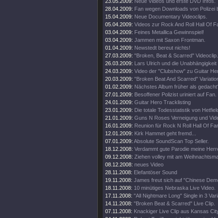
23.05.2009:
Neue Videos und erste DVD Infos.
28.04.2009:
Fan wegen Downloads von Polizei 
15.04.2009:
Neue Documentary Videoclips.
05.04.2009:
Videos zur Rock And Roll Hall Of 
03.04.2009:
Feines Metallica Gewinnspiel!
03.04.2009:
Jammen mit Saxon Frontman.
01.04.2009:
Newstedt bereut nichts!
27.03.2009:
"Broken, Beat & Scarred" Videoclip.
26.03.2009:
Lars Ulrich und die Unabhängigkeit
24.03.2009:
Video der "Clubshow" zu Guitar He
20.03.2009:
"Broken Beat And Scarred" Variatio
01.02.2009:
Nächstes Album früher als gedacht
27.01.2009:
Besoffener Polizist uriniert auf Fan.
24.01.2009:
Guitar Hero Tracklisting
23.01.2009:
Die totale Todesstatistik von Hetfiel
21.01.2009:
Guns N Roses Verneigung und Video
16.01.2009:
Reunion für Rock N Roll Hall Of Fa
12.01.2009:
Kirk Hammet geht fremd...
07.01.2009:
Absolute SoundScan Top Seller.
18.12.2008:
Verdammt gute Parodie meine Herr
09.12.2008:
Ziehen volley mit am Weihnachtsma
08.12.2008:
neues Video
28.11.2008:
Elefantöser Sound
19.11.2008:
James freut sich auf "Chinese Dem
18.11.2008:
10 minütiges Nebraska Live Video.
17.11.2008:
"All Nightmare Long" Single in 3 Var
14.11.2008:
"Broken Beat & Scarred" Live Clip.
07.11.2008:
Knackiger Live Clip aus Kansas Cit