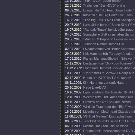
13.10.2010:
"Big4" DVD-Teaser online.
22.09.2010:
Trailer der "Big4-DVD" online.
09.09.2010:
Bringen die "Six Feet Down Under"
26.08.2010:
Infos zu "The Big Four: Live From 
16.08.2010:
"The Big Four: Live From Sonisphe
20.07.2010:
Lars Ulrich bereut "Some Kind Of M
19.07.2010:
"Randale Totale" bei Liveübertragun
04.07.2010:
Sonisphere BluRay mit allen Bands
28.06.2010:
"Master Of Puppets" Livevideo onli
21.05.2010:
Tribut an Ronnie James Dio.
02.04.2010:
Liveaufnahme von "Enter Sandman"
29.03.2010:
Kirk Hammet hilft Fantasykünstler.
17.03.2010:
Planen Mammut-Show im Stile von "
15.12.2009:
Bestätigen die "Big-Four-Tournee" nu
11.12.2009:
Ulrich und Hammet über die Alben 
10.12.2009:
"Harvester Of Sorrow" Liveclip aus
02.12.2009:
Heute um 23:00 im TV zu sehen!
06.11.2009:
Kirk Hammett verkauft Haus...
20.10.2009:
Neue Live-DVD
16.10.2009:
Ego-Troubles: Die Tour der Big 4 k
12.10.2009:
Weitere fette DVD Ausschnitte aus
09.10.2009:
Preview der live DVD aus Nimes.
17.09.2009:
Wird die Traumtour der "Big 4" wah
16.09.2009:
Liveclip von Motörhead Classics m
11.08.2009:
"All That Matters" Biographie kommt
08.07.2009:
Tracklist der exklusiven DVD Aufz
06.07.2009:
Michael Jackson Tribute Video.
29.05.2009:
Räumen mit unzureichenden DVD G