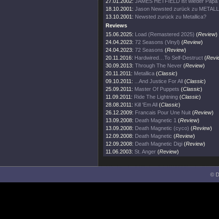
27.01.2002:
JAMES HETFIELD ist wieder Papa
18.10.2001:
Jason Newsted zurück zu METAL
13.10.2001:
Newsted zurück zu Metallica?
Reviews
15.06.2025:
Load (Remastered 2025)
(
Review
)
24.04.2023:
72 Seasons (Vinyl)
(
Review
)
24.04.2023:
72 Seasons
(
Review
)
20.11.2016:
Hardwired…To Self-Destruct
(
Revi
30.09.2013:
Through The Never
(
Review
)
20.11.2011:
Metallica
(
Classic
)
09.10.2011:
...And Justice For All
(
Classic
)
25.09.2011:
Master Of Puppets
(
Classic
)
11.09.2011:
Ride The Lightning
(
Classic
)
28.08.2011:
Kill 'Em All
(
Classic
)
26.12.2009:
Francais Pour Une Nuit
(
Review
)
13.09.2008:
Death Magnetic 1
(
Review
)
13.09.2008:
Death Magnetic (cyco)
(
Review
)
12.09.2008:
Death Magnetic
(
Review
)
12.09.2008:
Death Magnetic Digi
(
Review
)
11.06.2003:
St. Anger
(
Review
)
© D