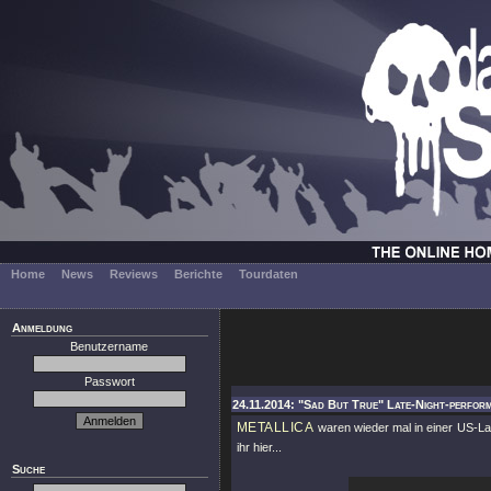
Home
News
Reviews
Berichte
Tourdaten
Anmeldung
Benutzername
Passwort
24.11.2014: "Sad But True" Late-Night-perform
METALLICA
waren wieder mal in einer US-La
ihr hier...
Suche