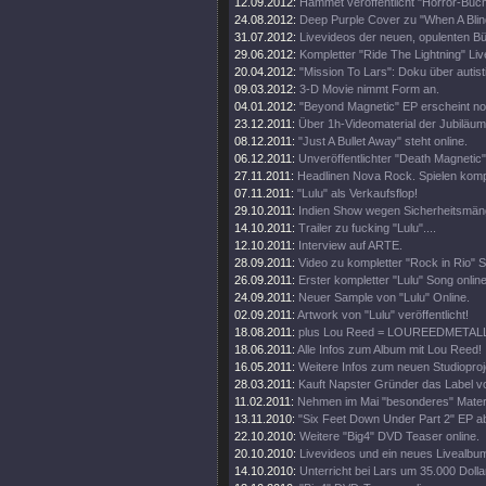
12.09.2012:
Hammet veröffentlicht "Horror-Buch
24.08.2012:
Deep Purple Cover zu "When A Blin
31.07.2012:
Livevideos der neuen, opulenten 
29.06.2012:
Kompletter "Ride The Lightning" Live
20.04.2012:
"Mission To Lars": Doku über autis
09.03.2012:
3-D Movie nimmt Form an.
04.01.2012:
"Beyond Magnetic" EP erscheint no
23.12.2011:
Über 1h-Videomaterial der Jubiläu
08.12.2011:
"Just A Bullet Away" steht online.
06.12.2011:
Unveröffentlichter "Death Magnetic
27.11.2011:
Headlinen Nova Rock. Spielen komp
07.11.2011:
"Lulu" als Verkaufsflop!
29.10.2011:
Indien Show wegen Sicherheitsmän
14.10.2011:
Trailer zu fucking "Lulu"....
12.10.2011:
Interview auf ARTE.
28.09.2011:
Video zu kompletter "Rock in Rio" 
26.09.2011:
Erster kompletter "Lulu" Song online
24.09.2011:
Neuer Sample von "Lulu" Online.
02.09.2011:
Artwork von "Lulu" veröffentlicht!
18.08.2011:
plus Lou Reed = LOUREEDMETAL
18.06.2011:
Alle Infos zum Album mit Lou Reed!
16.05.2011:
Weitere Infos zum neuen Studioproj
28.03.2011:
Kauft Napster Gründer das Label vo
11.02.2011:
Nehmen im Mai "besonderes" Materi
13.11.2010:
"Six Feet Down Under Part 2" EP a
22.10.2010:
Weitere "Big4" DVD Teaser online.
20.10.2010:
Livevideos und ein neues Livealbu
14.10.2010:
Unterricht bei Lars um 35.000 Dolla