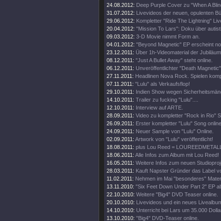
24.08.2012:
Deep Purple Cover zu "When A Blin
31.07.2012:
Livevideos der neuen, opulenten 
29.06.2012:
Kompletter "Ride The Lightning" Live
20.04.2012:
"Mission To Lars": Doku über autis
09.03.2012:
3-D Movie nimmt Form an.
04.01.2012:
"Beyond Magnetic" EP erscheint no
23.12.2011:
Über 1h-Videomaterial der Jubiläu
08.12.2011:
"Just A Bullet Away" steht online.
06.12.2011:
Unveröffentlichter "Death Magnetic
27.11.2011:
Headlinen Nova Rock. Spielen komp
07.11.2011:
"Lulu" als Verkaufsflop!
29.10.2011:
Indien Show wegen Sicherheitsmän
14.10.2011:
Trailer zu fucking "Lulu"....
12.10.2011:
Interview auf ARTE.
28.09.2011:
Video zu kompletter "Rock in Rio" 
26.09.2011:
Erster kompletter "Lulu" Song online
24.09.2011:
Neuer Sample von "Lulu" Online.
02.09.2011:
Artwork von "Lulu" veröffentlicht!
18.08.2011:
plus Lou Reed = LOUREEDMETAL
18.06.2011:
Alle Infos zum Album mit Lou Reed!
16.05.2011:
Weitere Infos zum neuen Studioproj
28.03.2011:
Kauft Napster Gründer das Label vo
11.02.2011:
Nehmen im Mai "besonderes" Materi
13.11.2010:
"Six Feet Down Under Part 2" EP a
22.10.2010:
Weitere "Big4" DVD Teaser online.
20.10.2010:
Livevideos und ein neues Livealbu
14.10.2010:
Unterricht bei Lars um 35.000 Dolla
13.10.2010:
"Big4" DVD-Teaser online.