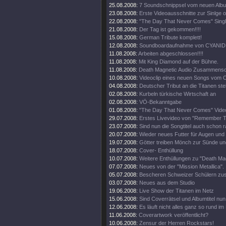
25.08.2008:
7 Soundschnippsel vom neuen Alb
23.08.2008:
Erste Videoausschnitte zur Sinlge o
22.08.2008:
"The Day That Never Comes" Singl
21.08.2008:
Der Tag ist gekommen!!!!
15.08.2008:
German Tribute komplett!
12.08.2008:
Soundboardaufnahme von CYANIDE
11.08.2008:
Arbeiten abgeschlossen!!!!
11.08.2008:
Mit King Diamond auf der Bühne.
11.08.2008:
Death Magnetic Audio Zusammenschn
10.08.2008:
Videoclip eines neuen Songs vom O
04.08.2008:
Deutscher Tribut an die Titanen steh
02.08.2008:
Kurbeln türkische Wirtschaft an
02.08.2008:
VÖ-Bekanntgabe
01.08.2008:
"The Day That Never Comes" Video
29.07.2008:
Erstes Livevideo von "Remember 
23.07.2008:
Sind nun die Songtitel auch schon 
20.07.2008:
Wieder neues Futter für Augen und
19.07.2008:
Götter treiben Mönch zur Sünde un
18.07.2008:
Cover- Enthüllung
10.07.2008:
Weitere Enthüllungen zu "Death Mag
07.07.2008:
Neues von der "Mission Metallica".
05.07.2008:
Bescheren Schweizer Schülern zusä
03.07.2008:
Neues aus dem Studio
19.06.2008:
Live Show der Titanen im Netz
15.06.2008:
Sind Coverrätsel und Albumtitel nun 
12.06.2008:
Es läuft nicht alles ganz so rund im
11.06.2008:
Coverartwork veröffentlicht?
10.06.2008:
Zensur der Herren Rockstars!