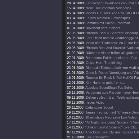
28.04.2009:
Fan wegen Downloads von Polizei 
15.04.2009:
Neue Documentary Videoclips.
05.04.2009:
Videos zur Rock And Roll Hall Of 
03.04.2009:
Feines Metallica Gewinnspiel!
03.04.2009:
Jammen mit Saxon Frontman.
01.04.2009:
Newstedt bereut nichts!
27.03.2009:
"Broken, Beat & Scarred" Videoclip.
26.03.2009:
Lars Ulrich und die Unabhängigkeit
24.03.2009:
Video der "Clubshow" zu Guitar He
20.03.2009:
"Broken Beat And Scarred" Variatio
01.02.2009:
Nächstes Album früher als gedacht
27.01.2009:
Besoffener Polizist uriniert auf Fan.
24.01.2009:
Guitar Hero Tracklisting
23.01.2009:
Die totale Todesstatistik von Hetfiel
21.01.2009:
Guns N Roses Verneigung und Video
16.01.2009:
Reunion für Rock N Roll Hall Of Fa
12.01.2009:
Kirk Hammet geht fremd...
07.01.2009:
Absolute SoundScan Top Seller.
18.12.2008:
Verdammt gute Parodie meine Herr
09.12.2008:
Ziehen volley mit am Weihnachtsma
08.12.2008:
neues Video
28.11.2008:
Elefantöser Sound
19.11.2008:
James freut sich auf "Chinese Dem
18.11.2008:
10 minütiges Nebraska Live Video.
17.11.2008:
"All Nightmare Long" Single in 3 Var
14.11.2008:
"Broken Beat & Scarred" Live Clip.
07.11.2008:
Knackiger Live Clip aus Kansas Cit
21.10.2008:
Live erleben?!?