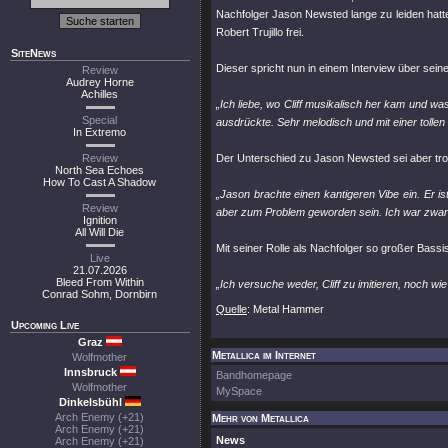
Nachfolger Jason Newsted lange zu leiden hatt
Robert Trujillo frei.
SiteNews
Dieser spricht nun in einem Interview über seine
Review
Audrey Horne
Achilles
„Ich liebe, wo Cliff musikalisch her kam und was
Special
ausdrückte. Sehr melodisch und mit einer tolle
In Extremo
Review
Der Unterschied zu Jason Newsted sei aber t
North Sea Echoes
How To Cast A Shadow
„Jason brachte einen kantigeren Vibe ein. Er is
Review
aber zum Problem geworden sein. Ich war zwar ni
Ignition
All Will Die
Mit seiner Rolle als Nachfolger so großer Bassis
Live
21.07.2026
Bleed From Within
„Ich versuche weder, Cliff zu imitieren, noch wi
Conrad Sohm, Dornbirn
Quelle
: Metal Hammer
Upcoming Live
Graz
Metallica im Internet
Wolfmother
Innsbruck
Bandhomepage
Wolfmother
MySpace
Dinkelsbühl
Arch Enemy (+21)
Mehr von Metallica
Arch Enemy (+21)
News
Arch Enemy (+21)