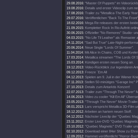
29.08.2016:
"Master Of Puppets" im Videorückbl
19.08.2016:
Details und erster Videoclip zum n
17.08.2016:
Trailer zu "Metallica-The Early Year
29.07.2016:
Veröffentlichen "Back To The Front"
18.02.2016:
Mega Re-releases der ersten beide
21.09.2015:
Kompletter Rock In Rio Auftritt onlin
30.06.2015:
Offizieller "No Remores" Studio- un
04.03.2015:
"No Life Til Leather" als Remaster
24.11.2014:
"Sad But True" Late-Night-perform
20.06.2014:
Neue Single "Lords Of Summer".
11.04.2014:
Mit Alice In Chains, COB und Kveler
17.03.2014:
Metallica streamen "The Lords Of
15.03.2014:
Kündigen ersten neuen Song an.
19.12.2013:
Video-Rückblick zur legendären An
09.12.2013:
Freeze `Em All
04.12.2013:
Spielen am 9. Juli in der Wiener Kri
27.11.2013:
Stellen 50-minütiges "Garage Inc" 
27.10.2013:
Details zum Antarktis Konzert!
22.07.2013:
Trailer zum "Through The Never" M
14.06.2013:
Video zu cooler "Kill Em All" Über
23.05.2013:
"Through The Never" Movie-Trailer
08.01.2013:
Lars verspricht Metallica 3D-Film u
18.12.2012:
Arbeiten an hartem neuen Stoff.
04.12.2012:
Nächster Liveclip der "Quebec Ma
23.11.2012:
Erster Live-DVD "Quebec Magnetic" 
23.10.2012:
"Quebec Magnetic" DVD Trailer und
02.10.2012:
Download einer 84er Show zu Ehren 
12.09.2012:
Hammet veröffentlicht "Horror-Buch