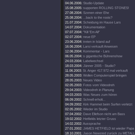
04.06.2006:
Studio-Update
15.08.2005:
supporten ROLLING STONES!
27.08.2004:
Szenen einer Ehe
25.08.2004:
...back to the roots?
21.07.2004:
Scheidung im Hause Lars
14.07.2004:
Dokumentation
07.07.2004:
"Kill 'Em All"
02.07.2004:
neue EP
23.06.2004:
treten in Island auf
16.06.2004:
Larsi verkauft Anwesen
12.06.2004:
Kommentar - Lars
06.05.2004:
s gigantische Bühnenshow
24.03.2004:
Labelwechsel
18.03.2004:
Jänner 2005 - Studio?
11.06.2003:
St. Anger 417.972 mal verkauft
28.05.2003:
Wollen Computerspiel bringen
28.05.2003:
Neues Video
02.05.2003:
Fotos vom Videodreh
29.04.2003:
Videodreh in Planung
04.03.2003:
Was Neues zum hören
06.09.2002:
Schnell erholt...
04.09.2002:
Kirk Hammet beim Surfen verletzt
02.05.2002:
Wieder im Studio
07.04.2002:
Dave Ellefson nicht am Bass
19.02.2002:
Hetfields letzter Gruss
14.02.2002:
Aussprache
27.01.2002:
JAMES HETFIELD ist wieder Papa
18.10.2001:
Jason Newsted zurück zu METAL