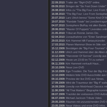
22.09.2010:
Trailer der "Big4-DVD" online.
09.09.2010:
Bringen die "Six Feet Down Under"
26.08.2010:
Infos zu "The Big Four: Live From 
16.08.2010:
"The Big Four: Live From Sonisphe
20.07.2010:
Lars Ulrich bereut "Some Kind Of M
19.07.2010:
"Randale Totale" bei Liveübertragun
04.07.2010:
Sonisphere BluRay mit allen Bands
28.06.2010:
"Master Of Puppets" Livevideo onli
21.05.2010:
Tribut an Ronnie James Dio.
02.04.2010:
Liveaufnahme von "Enter Sandman"
29.03.2010:
Kirk Hammet hilft Fantasykünstler.
17.03.2010:
Planen Mammut-Show im Stile von "
15.12.2009:
Bestätigen die "Big-Four-Tournee" nu
11.12.2009:
Ulrich und Hammet über die Alben 
10.12.2009:
"Harvester Of Sorrow" Liveclip aus
02.12.2009:
Heute um 23:00 im TV zu sehen!
06.11.2009:
Kirk Hammett verkauft Haus...
20.10.2009:
Neue Live-DVD
16.10.2009:
Ego-Troubles: Die Tour der Big 4 k
12.10.2009:
Weitere fette DVD Ausschnitte aus
09.10.2009:
Preview der live DVD aus Nimes.
17.09.2009:
Wird die Traumtour der "Big 4" wah
16.09.2009:
Liveclip von Motörhead Classics m
11.08.2009:
"All That Matters" Biographie kommt
08.07.2009:
Tracklist der exklusiven DVD Aufz
06.07.2009:
Michael Jackson Tribute Video.
29.05.2009:
Räumen mit unzureichenden DVD G
23.05.2009:
Neue Videos und erste DVD Infos.