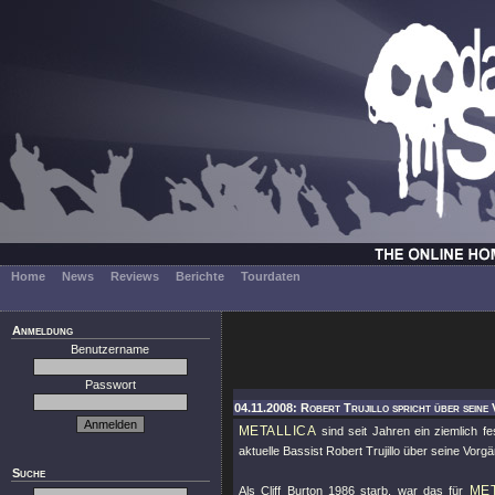
Home
News
Reviews
Berichte
Tourdaten
Anmeldung
Benutzername
Passwort
04.11.2008: Robert Trujillo spricht über seine
METALLICA
sind seit Jahren ein ziemlich f
aktuelle Bassist Robert Trujillo über seine Vor
Suche
ME
Als Cliff Burton 1986 starb, war das für