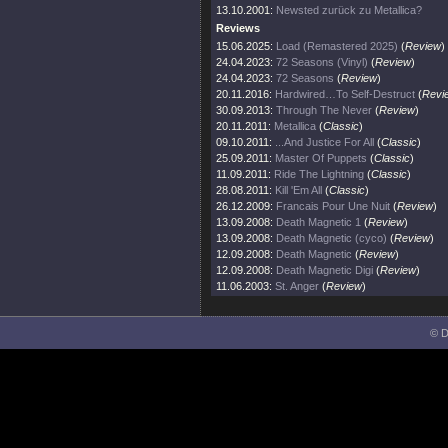
13.10.2001:
Newsted zurück zu Metallica?
Reviews
15.06.2025:
Load (Remastered 2025)
(
Review
)
24.04.2023:
72 Seasons (Vinyl)
(
Review
)
24.04.2023:
72 Seasons
(
Review
)
20.11.2016:
Hardwired…To Self-Destruct
(
Revi
30.09.2013:
Through The Never
(
Review
)
20.11.2011:
Metallica
(
Classic
)
09.10.2011:
...And Justice For All
(
Classic
)
25.09.2011:
Master Of Puppets
(
Classic
)
11.09.2011:
Ride The Lightning
(
Classic
)
28.08.2011:
Kill 'Em All
(
Classic
)
26.12.2009:
Francais Pour Une Nuit
(
Review
)
13.09.2008:
Death Magnetic 1
(
Review
)
13.09.2008:
Death Magnetic (cyco)
(
Review
)
12.09.2008:
Death Magnetic
(
Review
)
12.09.2008:
Death Magnetic Digi
(
Review
)
11.06.2003:
St. Anger
(
Review
)
© D