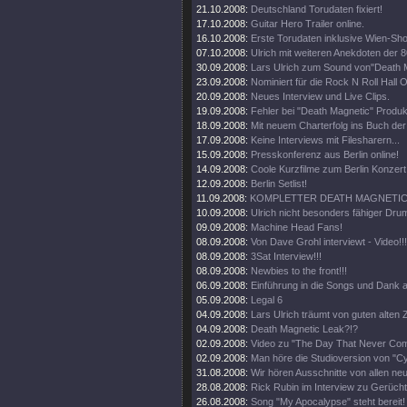
21.10.2008:
Deutschland Torudaten fixiert!
17.10.2008:
Guitar Hero Trailer online.
16.10.2008:
Erste Torudaten inklusive Wien-Sh
07.10.2008:
Ulrich mit weiteren Anekdoten der 8
30.09.2008:
Lars Ulrich zum Sound von"Death 
23.09.2008:
Nominiert für die Rock N Roll Hall 
20.09.2008:
Neues Interview und Live Clips.
19.09.2008:
Fehler bei "Death Magnetic" Produk
18.09.2008:
Mit neuem Charterfolg ins Buch de
17.09.2008:
Keine Interviews mit Filesharern...
15.09.2008:
Presskonferenz aus Berlin online!
14.09.2008:
Coole Kurzfilme zum Berlin Konzert 
12.09.2008:
Berlin Setlist!
11.09.2008:
KOMPLETTER DEATH MAGNETIC 
10.09.2008:
Ulrich nicht besonders fähiger Drum
09.09.2008:
Machine Head Fans!
08.09.2008:
Von Dave Grohl interviewt - Video!!!
08.09.2008:
3Sat Interview!!!
08.09.2008:
Newbies to the front!!!
06.09.2008:
Einführung in die Songs und Dank a
05.09.2008:
Legal 6
04.09.2008:
Lars Ulrich träumt von guten alten Z
04.09.2008:
Death Magnetic Leak?!?
02.09.2008:
Video zu "The Day That Never Come
02.09.2008:
Man höre die Studioversion von "Cy
31.08.2008:
Wir hören Ausschnitte von allen ne
28.08.2008:
Rick Rubin im Interview zu Gerüch
26.08.2008:
Song "My Apocalypse" steht bereit!