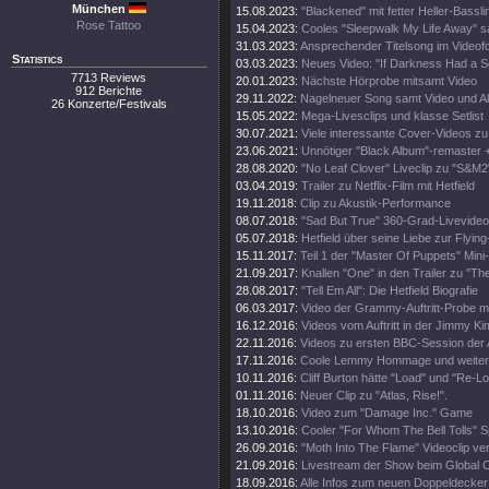
München
15.08.2023:
"Blackened" mit fetter Heller-Bassli
Rose Tattoo
15.04.2023:
Cooles "Sleepwalk My Life Away" s
31.03.2023:
Ansprechender Titelsong im Videof
Statistics
03.03.2023:
Neues Video: "If Darkness Had a S
7713 Reviews
20.01.2023:
Nächste Hörprobe mitsamt Video
912 Berichte
29.11.2022:
Nagelneuer Song samt Video und A
26 Konzerte/Festivals
15.05.2022:
Mega-Livesclips und klasse Setlist
30.07.2021:
Viele interessante Cover-Videos zu "
23.06.2021:
Unnötiger "Black Album"-remaster 
28.08.2020:
"No Leaf Clover" Liveclip zu "S&M2
03.04.2019:
Trailer zu Netflix-Film mit Hetfield
19.11.2018:
Clip zu Akustik-Performance
08.07.2018:
"Sad But True" 360-Grad-Livevideo
05.07.2018:
Hetfield über seine Liebe zur Flying
15.11.2017:
Teil 1 der "Master Of Puppets" Mini
21.09.2017:
Knallen "One" in den Trailer zu "Th
28.08.2017:
"Tell Em All": Die Hetfield Biografie
06.03.2017:
Video der Grammy-Auftritt-Probe m
16.12.2016:
Videos vom Auftritt in der Jimmy K
22.11.2016:
Videos zu ersten BBC-Session der 
17.11.2016:
Coole Lemmy Hommage und weitere
10.11.2016:
Cliff Burton hätte "Load" und "Re-Lo
01.11.2016:
Neuer Clip zu "Atlas, Rise!".
18.10.2016:
Video zum "Damage Inc." Game
13.10.2016:
Cooler "For Whom The Bell Tolls" S
26.09.2016:
"Moth Into The Flame" Videoclip verö
21.09.2016:
Livestream der Show beim Global Ci
18.09.2016:
Alle Infos zum neuen Doppeldecker