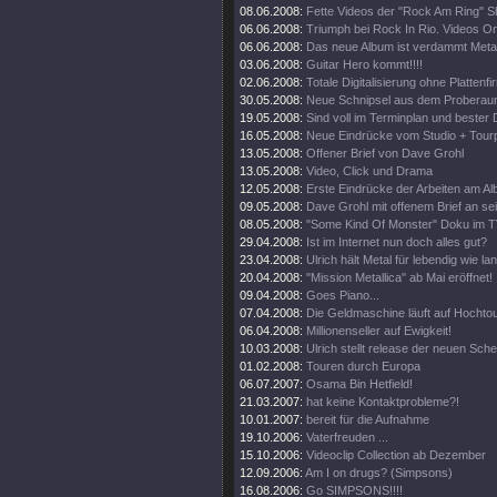
08.06.2008:
Fette Videos der "Rock Am Ring" 
06.06.2008:
Triumph bei Rock In Rio. Videos On
06.06.2008:
Das neue Album ist verdammt Metal
03.06.2008:
Guitar Hero kommt!!!!
02.06.2008:
Totale Digitalisierung ohne Plattenf
30.05.2008:
Neue Schnipsel aus dem Proberau
19.05.2008:
Sind voll im Terminplan und bester 
16.05.2008:
Neue Eindrücke vom Studio + Tourp
13.05.2008:
Offener Brief von Dave Grohl
13.05.2008:
Video, Click und Drama
12.05.2008:
Erste Eindrücke der Arbeiten am Al
09.05.2008:
Dave Grohl mit offenem Brief an se
08.05.2008:
"Some Kind Of Monster" Doku im T
29.04.2008:
Ist im Internet nun doch alles gut?
23.04.2008:
Ulrich hält Metal für lebendig wie la
20.04.2008:
"Mission Metallica" ab Mai eröffnet!
09.04.2008:
Goes Piano...
07.04.2008:
Die Geldmaschine läuft auf Hochto
06.04.2008:
Millionenseller auf Ewigkeit!
10.03.2008:
Ulrich stellt release der neuen Sch
01.02.2008:
Touren durch Europa
06.07.2007:
Osama Bin Hetfield!
21.03.2007:
hat keine Kontaktprobleme?!
10.01.2007:
bereit für die Aufnahme
19.10.2006:
Vaterfreuden ...
15.10.2006:
Videoclip Collection ab Dezember
12.09.2006:
Am I on drugs? (Simpsons)
16.08.2006:
Go SIMPSONS!!!!