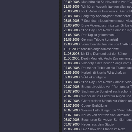
02.09.2008:
Man höre die Studioversion von "Cy
31.08.2008:
Wir hören Ausschnitte von allen ne
28.08.2008:
Rick Rubin im Interview zu Gerüch
26.08.2008:
Song "My Apocalypse" steht bereit!
25.08.2008:
7 Soundschnippsel vom neuen Alb
23.08.2008:
Erste Videoausschnitte zur Sinlge o
22.08.2008:
"The Day That Never Comes" Singl
21.08.2008:
Der Tag ist gekommen!!!!
15.08.2008:
German Tribute komplett!
12.08.2008:
Soundboardaufnahme von CYANIDE
11.08.2008:
Arbeiten abgeschlossen!!!!
11.08.2008:
Mit King Diamond auf der Bühne.
11.08.2008:
Death Magnetic Audio Zusammenschn
10.08.2008:
Videoclip eines neuen Songs vom O
04.08.2008:
Deutscher Tribut an die Titanen steh
02.08.2008:
Kurbeln türkische Wirtschaft an
02.08.2008:
VÖ-Bekanntgabe
01.08.2008:
"The Day That Never Comes" Video
29.07.2008:
Erstes Livevideo von "Remember 
23.07.2008:
Sind nun die Songtitel auch schon 
20.07.2008:
Wieder neues Futter für Augen und
19.07.2008:
Götter treiben Mönch zur Sünde un
18.07.2008:
Cover- Enthüllung
10.07.2008:
Weitere Enthüllungen zu "Death Mag
07.07.2008:
Neues von der "Mission Metallica".
05.07.2008:
Bescheren Schweizer Schülern zusä
03.07.2008:
Neues aus dem Studio
19.06.2008:
Live Show der Titanen im Netz