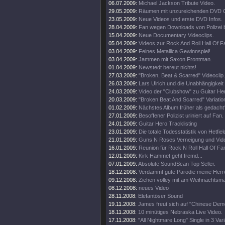
06.07.2009:
Michael Jackson Tribute Video.
29.05.2009:
Räumen mit unzureichenden DVD G
23.05.2009:
Neue Videos und erste DVD Infos.
28.04.2009:
Fan wegen Downloads von Polizei 
15.04.2009:
Neue Documentary Videoclips.
05.04.2009:
Videos zur Rock And Roll Hall Of 
03.04.2009:
Feines Metallica Gewinnspiel!
03.04.2009:
Jammen mit Saxon Frontman.
01.04.2009:
Newstedt bereut nichts!
27.03.2009:
"Broken, Beat & Scarred" Videoclip.
26.03.2009:
Lars Ulrich und die Unabhängigkeit
24.03.2009:
Video der "Clubshow" zu Guitar He
20.03.2009:
"Broken Beat And Scarred" Variatio
01.02.2009:
Nächstes Album früher als gedacht
27.01.2009:
Besoffener Polizist uriniert auf Fan.
24.01.2009:
Guitar Hero Tracklisting
23.01.2009:
Die totale Todesstatistik von Hetfiel
21.01.2009:
Guns N Roses Verneigung und Video
16.01.2009:
Reunion für Rock N Roll Hall Of Fa
12.01.2009:
Kirk Hammet geht fremd...
07.01.2009:
Absolute SoundScan Top Seller.
18.12.2008:
Verdammt gute Parodie meine Herr
09.12.2008:
Ziehen volley mit am Weihnachtsma
08.12.2008:
neues Video
28.11.2008:
Elefantöser Sound
19.11.2008:
James freut sich auf "Chinese Dem
18.11.2008:
10 minütiges Nebraska Live Video.
17.11.2008:
"All Nightmare Long" Single in 3 Var