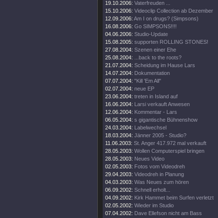
19.10.2006:
Vaterfreuden ...
15.10.2006:
Videoclip Collection ab Dezember
12.09.2006:
Am I on drugs? (Simpsons)
16.08.2006:
Go SIMPSONS!!!!
04.06.2006:
Studio-Update
15.08.2005:
supporten ROLLING STONES!
27.08.2004:
Szenen einer Ehe
25.08.2004:
...back to the roots?
21.07.2004:
Scheidung im Hause Lars
14.07.2004:
Dokumentation
07.07.2004:
"Kill 'Em All"
02.07.2004:
neue EP
23.06.2004:
treten in Island auf
16.06.2004:
Larsi verkauft Anwesen
12.06.2004:
Kommentar - Lars
06.05.2004:
s gigantische Bühnenshow
24.03.2004:
Labelwechsel
18.03.2004:
Jänner 2005 - Studio?
11.06.2003:
St. Anger 417.972 mal verkauft
28.05.2003:
Wollen Computerspiel bringen
28.05.2003:
Neues Video
02.05.2003:
Fotos vom Videodreh
29.04.2003:
Videodreh in Planung
04.03.2003:
Was Neues zum hören
06.09.2002:
Schnell erholt...
04.09.2002:
Kirk Hammet beim Surfen verletzt
02.05.2002:
Wieder im Studio
07.04.2002:
Dave Ellefson nicht am Bass