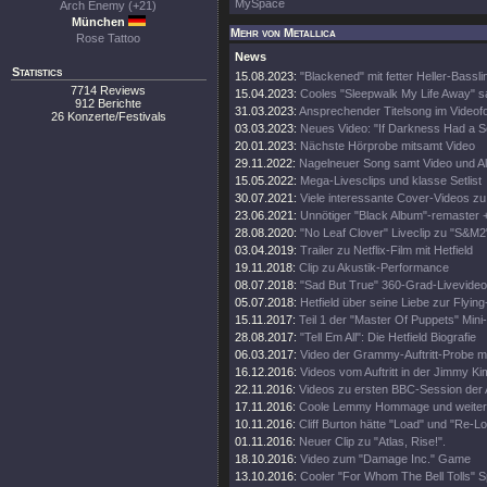
MySpace
Arch Enemy (+21)
München
Mehr von Metallica
Rose Tattoo
News
Statistics
15.08.2023:
"Blackened" mit fetter Heller-Bassli
7714 Reviews
15.04.2023:
Cooles "Sleepwalk My Life Away" s
912 Berichte
31.03.2023:
Ansprechender Titelsong im Videof
26 Konzerte/Festivals
03.03.2023:
Neues Video: "If Darkness Had a S
20.01.2023:
Nächste Hörprobe mitsamt Video
29.11.2022:
Nagelneuer Song samt Video und A
15.05.2022:
Mega-Livesclips und klasse Setlist
30.07.2021:
Viele interessante Cover-Videos zu "
23.06.2021:
Unnötiger "Black Album"-remaster 
28.08.2020:
"No Leaf Clover" Liveclip zu "S&M2
03.04.2019:
Trailer zu Netflix-Film mit Hetfield
19.11.2018:
Clip zu Akustik-Performance
08.07.2018:
"Sad But True" 360-Grad-Livevideo
05.07.2018:
Hetfield über seine Liebe zur Flying
15.11.2017:
Teil 1 der "Master Of Puppets" Mini
28.08.2017:
"Tell Em All": Die Hetfield Biografie
06.03.2017:
Video der Grammy-Auftritt-Probe m
16.12.2016:
Videos vom Auftritt in der Jimmy K
22.11.2016:
Videos zu ersten BBC-Session der 
17.11.2016:
Coole Lemmy Hommage und weitere
10.11.2016:
Cliff Burton hätte "Load" und "Re-Lo
01.11.2016:
Neuer Clip zu "Atlas, Rise!".
18.10.2016:
Video zum "Damage Inc." Game
13.10.2016:
Cooler "For Whom The Bell Tolls" S