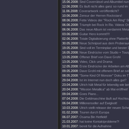
15.06.2008:
Sind Coverrätsel und Albumtitel nun 
12.06.2008:
Es läuft nicht alles ganz so rund im
11.06.2008:
Coverartwork veröffentlicht?
10.06.2008:
Zensur der Herren Rockstars!
08.06.2008:
Fette Videos der "Rock Am Ring" 
06.06.2008:
Triumph bei Rock In Rio. Videos On
06.06.2008:
Das neue Album ist verdammt Metal
03.06.2008:
Guitar Hero kommt!!!!
02.06.2008:
Totale Digitalisierung ohne Plattenf
30.05.2008:
Neue Schnipsel aus dem Proberau
19.05.2008:
Sind voll im Terminplan und bester 
16.05.2008:
Neue Eindrücke vom Studio + Tourp
13.05.2008:
Offener Brief von Dave Grohl
13.05.2008:
Video, Click und Drama
12.05.2008:
Erste Eindrücke der Arbeiten am Al
09.05.2008:
Dave Grohl mit offenem Brief an se
08.05.2008:
"Some Kind Of Monster" Doku im T
29.04.2008:
Ist im Internet nun doch alles gut?
23.04.2008:
Ulrich hält Metal für lebendig wie la
20.04.2008:
"Mission Metallica" ab Mai eröffnet!
09.04.2008:
Goes Piano...
07.04.2008:
Die Geldmaschine läuft auf Hochto
06.04.2008:
Millionenseller auf Ewigkeit!
10.03.2008:
Ulrich stellt release der neuen Sch
01.02.2008:
Touren durch Europa
06.07.2007:
Osama Bin Hetfield!
21.03.2007:
hat keine Kontaktprobleme?!
10.01.2007:
bereit für die Aufnahme