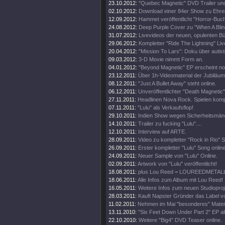
23.10.2012:
"Quebec Magnetic" DVD Trailer und
02.10.2012:
Download einer 84er Show zu Ehren 
12.09.2012:
Hammet veröffentlicht "Horror-Buch
24.08.2012:
Deep Purple Cover zu "When A Blin
31.07.2012:
Livevideos der neuen, opulenten 
29.06.2012:
Kompletter "Ride The Lightning" Live
20.04.2012:
"Mission To Lars": Doku über autis
09.03.2012:
3-D Movie nimmt Form an.
04.01.2012:
"Beyond Magnetic" EP erscheint no
23.12.2011:
Über 1h-Videomaterial der Jubiläu
08.12.2011:
"Just A Bullet Away" steht online.
06.12.2011:
Unveröffentlichter "Death Magnetic
27.11.2011:
Headlinen Nova Rock. Spielen komp
07.11.2011:
"Lulu" als Verkaufsflop!
29.10.2011:
Indien Show wegen Sicherheitsmän
14.10.2011:
Trailer zu fucking "Lulu"....
12.10.2011:
Interview auf ARTE.
28.09.2011:
Video zu kompletter "Rock in Rio" 
26.09.2011:
Erster kompletter "Lulu" Song online
24.09.2011:
Neuer Sample von "Lulu" Online.
02.09.2011:
Artwork von "Lulu" veröffentlicht!
18.08.2011:
plus Lou Reed = LOUREEDMETAL
18.06.2011:
Alle Infos zum Album mit Lou Reed!
16.05.2011:
Weitere Infos zum neuen Studioproj
28.03.2011:
Kauft Napster Gründer das Label vo
11.02.2011:
Nehmen im Mai "besonderes" Materi
13.11.2010:
"Six Feet Down Under Part 2" EP a
22.10.2010:
Weitere "Big4" DVD Teaser online.