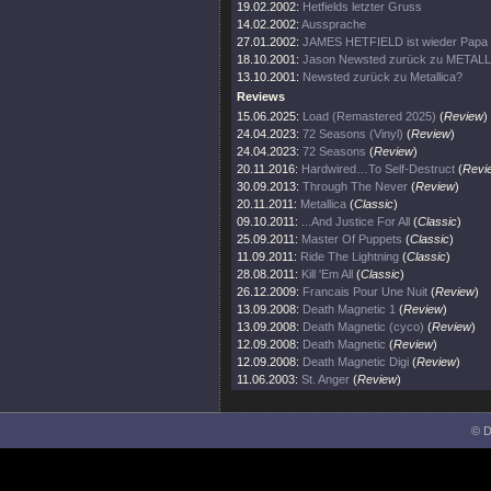
19.02.2002:
Hetfields letzter Gruss
14.02.2002:
Aussprache
27.01.2002:
JAMES HETFIELD ist wieder Papa
18.10.2001:
Jason Newsted zurück zu METAL
13.10.2001:
Newsted zurück zu Metallica?
Reviews
15.06.2025:
Load (Remastered 2025)
(
Review
)
24.04.2023:
72 Seasons (Vinyl)
(
Review
)
24.04.2023:
72 Seasons
(
Review
)
20.11.2016:
Hardwired…To Self-Destruct
(
Revi
30.09.2013:
Through The Never
(
Review
)
20.11.2011:
Metallica
(
Classic
)
09.10.2011:
...And Justice For All
(
Classic
)
25.09.2011:
Master Of Puppets
(
Classic
)
11.09.2011:
Ride The Lightning
(
Classic
)
28.08.2011:
Kill 'Em All
(
Classic
)
26.12.2009:
Francais Pour Une Nuit
(
Review
)
13.09.2008:
Death Magnetic 1
(
Review
)
13.09.2008:
Death Magnetic (cyco)
(
Review
)
12.09.2008:
Death Magnetic
(
Review
)
12.09.2008:
Death Magnetic Digi
(
Review
)
11.06.2003:
St. Anger
(
Review
)
© D