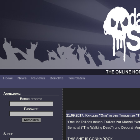
Home
News
Reviews
Berichte
Tourdaten
Anmeldung
Benutzername
Passwort
21.09.2017: Knallen "One" in den Trailer zu "T
'One' ist Teil des neuen Trailers zur Marvel-/Net
Bernthal ("The Walking Dead") und Deborah Ann 
Suche
THIS SHIT IS GONNA ROCK