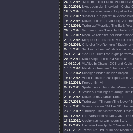
26.09.2016:
"Moth Into The Flame" Videoclip verö
21.09.2016:
Livestream der Show beim Global Ci
18.09.2016:
Alle Infos zum neuen Doppeldecker
29.08.2016:
"Master Of Puppets" im Videorückbl
19.08.2016:
Details und erster Videoclip zum n
17.08.2016:
Trailer zu "Metallica-The Early Year
29.07.2016:
Veröffentlichen "Back To The Front"
18.02.2016:
Mega Re-releases der ersten beide
21.09.2015:
Kompletter Rock In Rio Auftritt onlin
30.06.2015:
Offizieller "No Remores" Studio- un
04.03.2015:
"No Life Til Leather" als Remaster
24.11.2014:
"Sad But True" Late-Night-perform
20.06.2014:
Neue Single "Lords Of Summer".
11.04.2014:
Mit Alice In Chains, COB und Kveler
17.03.2014:
Metallica streamen "The Lords Of
15.03.2014:
Kündigen ersten neuen Song an.
19.12.2013:
Video-Rückblick zur legendären An
09.12.2013:
Freeze `Em All
04.12.2013:
Spielen am 9. Juli in der Wiener Kri
27.11.2013:
Stellen 50-minütiges "Garage Inc" 
27.10.2013:
Details zum Antarktis Konzert!
22.07.2013:
Trailer zum "Through The Never" M
14.06.2013:
Video zu cooler "Kill Em All" Über
23.05.2013:
"Through The Never" Movie-Trailer
08.01.2013:
Lars verspricht Metallica 3D-Film u
18.12.2012:
Arbeiten an hartem neuen Stoff.
04.12.2012:
Nächster Liveclip der "Quebec Ma
23.11.2012:
Erster Live-DVD "Quebec Magnetic" 