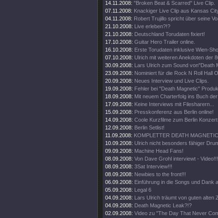
14.11.2008:
"Broken Beat & Scarred" Live Clip.
07.11.2008:
Knackiger Live Clip aus Kansas Cit
04.11.2008:
Robert Trujillo spricht über seine V
21.10.2008:
Live erleben?!?
21.10.2008:
Deutschland Torudaten fixiert!
17.10.2008:
Guitar Hero Trailer online.
16.10.2008:
Erste Torudaten inklusive Wien-Sh
07.10.2008:
Ulrich mit weiteren Anekdoten der 8
30.09.2008:
Lars Ulrich zum Sound von"Death 
23.09.2008:
Nominiert für die Rock N Roll Hall 
20.09.2008:
Neues Interview und Live Clips.
19.09.2008:
Fehler bei "Death Magnetic" Produk
18.09.2008:
Mit neuem Charterfolg ins Buch de
17.09.2008:
Keine Interviews mit Filesharern...
15.09.2008:
Presskonferenz aus Berlin online!
14.09.2008:
Coole Kurzfilme zum Berlin Konzert 
12.09.2008:
Berlin Setlist!
11.09.2008:
KOMPLETTER DEATH MAGNETIC 
10.09.2008:
Ulrich nicht besonders fähiger Drum
09.09.2008:
Machine Head Fans!
08.09.2008:
Von Dave Grohl interviewt - Video!!!
08.09.2008:
3Sat Interview!!!
08.09.2008:
Newbies to the front!!!
06.09.2008:
Einführung in die Songs und Dank a
05.09.2008:
Legal 6
04.09.2008:
Lars Ulrich träumt von guten alten Z
04.09.2008:
Death Magnetic Leak?!?
02.09.2008:
Video zu "The Day That Never Come