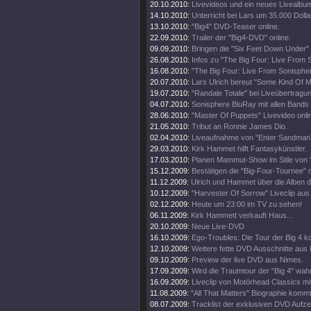
20.10.2010:
Livevideos und ein neues Livealbu
14.10.2010:
Unterricht bei Lars um 35.000 Dolla
13.10.2010:
"Big4" DVD-Teaser online.
22.09.2010:
Trailer der "Big4-DVD" online.
09.09.2010:
Bringen die "Six Feet Down Under"
26.08.2010:
Infos zu "The Big Four: Live From 
16.08.2010:
"The Big Four: Live From Sonisphe
20.07.2010:
Lars Ulrich bereut "Some Kind Of M
19.07.2010:
"Randale Totale" bei Liveübertragun
04.07.2010:
Sonisphere BluRay mit allen Bands
28.06.2010:
"Master Of Puppets" Livevideo onli
21.05.2010:
Tribut an Ronnie James Dio.
02.04.2010:
Liveaufnahme von "Enter Sandman"
29.03.2010:
Kirk Hammet hilft Fantasykünstler.
17.03.2010:
Planen Mammut-Show im Stile von "
15.12.2009:
Bestätigen die "Big-Four-Tournee" nu
11.12.2009:
Ulrich und Hammet über die Alben 
10.12.2009:
"Harvester Of Sorrow" Liveclip aus
02.12.2009:
Heute um 23:00 im TV zu sehen!
06.11.2009:
Kirk Hammett verkauft Haus...
20.10.2009:
Neue Live-DVD
16.10.2009:
Ego-Troubles: Die Tour der Big 4 k
12.10.2009:
Weitere fette DVD Ausschnitte aus
09.10.2009:
Preview der live DVD aus Nimes.
17.09.2009:
Wird die Traumtour der "Big 4" wah
16.09.2009:
Liveclip von Motörhead Classics m
11.08.2009:
"All That Matters" Biographie kommt
08.07.2009:
Tracklist der exklusiven DVD Aufz