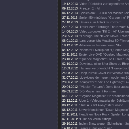
19.12.2013:
Video-Rückblick zur legendären An
09.12.2013:
Freeze `Em All
04.12.2013:
Spielen am 9. Juli in der Wiener Kri
27.11.2013:
Stellen 50-minütiges "Garage Inc" 
27.10.2013:
Details zum Antarktis Konzert!
22.07.2013:
Trailer zum "Through The Never" M
14.06.2013:
Video zu cooler "Kill Em All" Über
23.05.2013:
"Through The Never" Movie-Trailer
08.01.2013:
Lars verspricht Metallica 3D-Film u
18.12.2012:
Arbeiten an hartem neuen Stoff.
04.12.2012:
Nächster Liveclip der "Quebec Ma
23.11.2012:
Erster Live-DVD "Quebec Magnetic" 
23.10.2012:
"Quebec Magnetic" DVD Trailer und
02.10.2012:
Download einer 84er Show zu Ehren 
12.09.2012:
Hammet veröffentlicht "Horror-Buch
24.08.2012:
Deep Purple Cover zu "When A Blin
31.07.2012:
Livevideos der neuen, opulenten 
29.06.2012:
Kompletter "Ride The Lightning" Live
20.04.2012:
"Mission To Lars": Doku über autis
09.03.2012:
3-D Movie nimmt Form an.
04.01.2012:
"Beyond Magnetic" EP erscheint no
23.12.2011:
Über 1h-Videomaterial der Jubiläu
08.12.2011:
"Just A Bullet Away" steht online.
06.12.2011:
Unveröffentlichter "Death Magnetic
27.11.2011:
Headlinen Nova Rock. Spielen komp
07.11.2011:
"Lulu" als Verkaufsflop!
29.10.2011:
Indien Show wegen Sicherheitsmän
14.10.2011:
Trailer zu fucking "Lulu"....