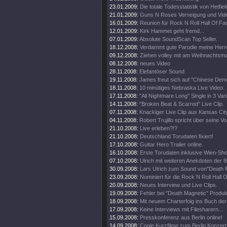
23.01.2009:
Die totale Todesstatistik von Hetfiel
21.01.2009:
Guns N Roses Verneigung und Video
16.01.2009:
Reunion für Rock N Roll Hall Of Fa
12.01.2009:
Kirk Hammet geht fremd...
07.01.2009:
Absolute SoundScan Top Seller.
18.12.2008:
Verdammt gute Parodie meine Herr
09.12.2008:
Ziehen volley mit am Weihnachtsma
08.12.2008:
neues Video
28.11.2008:
Elefantöser Sound
19.11.2008:
James freut sich auf "Chinese Dem
18.11.2008:
10 minütiges Nebraska Live Video.
17.11.2008:
"All Nightmare Long" Single in 3 Var
14.11.2008:
"Broken Beat & Scarred" Live Clip.
07.11.2008:
Knackiger Live Clip aus Kansas Cit
04.11.2008:
Robert Trujillo spricht über seine V
21.10.2008:
Live erleben?!?
21.10.2008:
Deutschland Torudaten fixiert!
17.10.2008:
Guitar Hero Trailer online.
16.10.2008:
Erste Torudaten inklusive Wien-Sh
07.10.2008:
Ulrich mit weiteren Anekdoten der 8
30.09.2008:
Lars Ulrich zum Sound von"Death 
23.09.2008:
Nominiert für die Rock N Roll Hall 
20.09.2008:
Neues Interview und Live Clips.
19.09.2008:
Fehler bei "Death Magnetic" Produk
18.09.2008:
Mit neuem Charterfolg ins Buch de
17.09.2008:
Keine Interviews mit Filesharern...
15.09.2008:
Presskonferenz aus Berlin online!
14.09.2008:
Coole Kurzfilme zum Berlin Konzert 