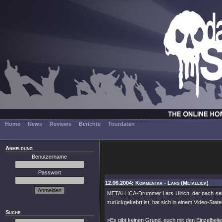
Home
News
Reviews
Berichte
Tourdaten
Anmeldung
Benutzername
Passwort
12.06.2004: Kommentar - Lars (Metallica)
METALLICA-Drummer Lars Ulrich, der nach sei
zurückgekehrt ist, hat sich in einem Video-Stat
Suche
»Es gibt keinen Grund, euch mit den Einzelheit