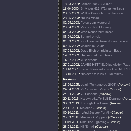
18.03.2004:
Jänner 2005 - Studio?
11.06.2003:
St. Anger 417.972 mal verkauft
28.05.2003:
Wollen Computerspiel bringen
28.05.2003:
Neues Video
02.05.2003:
Fotos vom Videodreh
29.04.2003:
Videodreh in Planung
04.03.2003:
Was Neues zum hören
06.09.2002:
Schnell erholt...
04.09.2002:
Kirk Hammet beim Surfen verletzt
02.05.2002:
Wieder im Studio
07.04.2002:
Dave Ellefson nicht am Bass
19.02.2002:
Hetfields letzter Gruss
14.02.2002:
Aussprache
27.01.2002:
JAMES HETFIELD ist wieder Papa
18.10.2001:
Jason Newsted zurück zu METAL
13.10.2001:
Newsted zurück zu Metallica?
Reviews
15.06.2025:
Load (Remastered 2025)
(
Review
)
24.04.2023:
72 Seasons (Vinyl)
(
Review
)
24.04.2023:
72 Seasons
(
Review
)
20.11.2016:
Hardwired…To Self-Destruct
(
Revi
30.09.2013:
Through The Never
(
Review
)
20.11.2011:
Metallica
(
Classic
)
09.10.2011:
...And Justice For All
(
Classic
)
25.09.2011:
Master Of Puppets
(
Classic
)
11.09.2011:
Ride The Lightning
(
Classic
)
28.08.2011:
Kill 'Em All
(
Classic
)