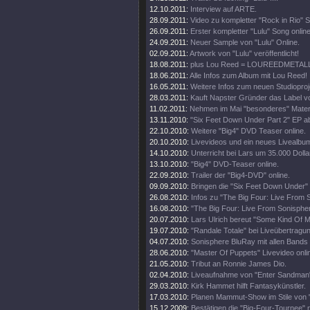
12.10.2011:
Interview auf ARTE.
28.09.2011:
Video zu kompletter "Rock in Rio" 
26.09.2011:
Erster kompletter "Lulu" Song online
24.09.2011:
Neuer Sample von "Lulu" Online.
02.09.2011:
Artwork von "Lulu" veröffentlicht!
18.08.2011:
plus Lou Reed = LOUREEDMETAL
18.06.2011:
Alle Infos zum Album mit Lou Reed!
16.05.2011:
Weitere Infos zum neuen Studioproj
28.03.2011:
Kauft Napster Gründer das Label vo
11.02.2011:
Nehmen im Mai "besonderes" Materi
13.11.2010:
"Six Feet Down Under Part 2" EP a
22.10.2010:
Weitere "Big4" DVD Teaser online.
20.10.2010:
Livevideos und ein neues Livealbu
14.10.2010:
Unterricht bei Lars um 35.000 Dolla
13.10.2010:
"Big4" DVD-Teaser online.
22.09.2010:
Trailer der "Big4-DVD" online.
09.09.2010:
Bringen die "Six Feet Down Under"
26.08.2010:
Infos zu "The Big Four: Live From 
16.08.2010:
"The Big Four: Live From Sonisphe
20.07.2010:
Lars Ulrich bereut "Some Kind Of M
19.07.2010:
"Randale Totale" bei Liveübertragun
04.07.2010:
Sonisphere BluRay mit allen Bands
28.06.2010:
"Master Of Puppets" Livevideo onli
21.05.2010:
Tribut an Ronnie James Dio.
02.04.2010:
Liveaufnahme von "Enter Sandman"
29.03.2010:
Kirk Hammet hilft Fantasykünstler.
17.03.2010:
Planen Mammut-Show im Stile von "
15.12.2009:
Bestätigen die "Big-Four-Tournee" nu