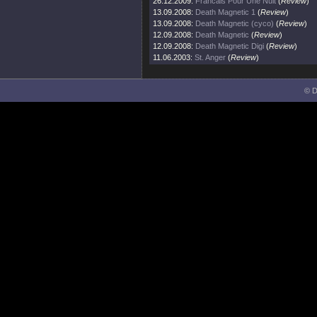
26.12.2009:
Francais Pour Une Nuit
(
Review
)
13.09.2008:
Death Magnetic 1
(
Review
)
13.09.2008:
Death Magnetic (cyco)
(
Review
)
12.09.2008:
Death Magnetic
(
Review
)
12.09.2008:
Death Magnetic Digi
(
Review
)
11.06.2003:
St. Anger
(
Review
)
© D