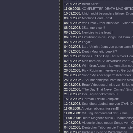
12.09.2008:
Berlin Setlist!
11.09.2008:
KOMPLETTER DEATH MAGNETIC 
10.09.2008:
Ulrich nicht besonders fähiger Drum
09.09.2008:
Machine Head Fans!
08.09.2008:
Von Dave Grohl interviewt - Video!!!
08.09.2008:
3Sat Interview!!!
08.09.2008:
Newbies to the front!!!
06.09.2008:
Einführung in die Songs und Dank a
05.09.2008:
Legal 6
04.09.2008:
Lars Ulrich träumt von guten alten Z
04.09.2008:
Death Magnetic Leak?!?
02.09.2008:
Video zu "The Day That Never Come
02.09.2008:
Man höre die Studioversion von "Cy
31.08.2008:
Wir hören Ausschnitte von allen ne
28.08.2008:
Rick Rubin im Interview zu Gerüch
26.08.2008:
Song "My Apocalypse" steht bereit!
25.08.2008:
7 Soundschnippsel vom neuen Alb
23.08.2008:
Erste Videoausschnitte zur Sinlge o
22.08.2008:
"The Day That Never Comes" Singl
21.08.2008:
Der Tag ist gekommen!!!!
15.08.2008:
German Tribute komplett!
12.08.2008:
Soundboardaufnahme von CYANIDE
11.08.2008:
Arbeiten abgeschlossen!!!!
11.08.2008:
Mit King Diamond auf der Bühne.
11.08.2008:
Death Magnetic Audio Zusammenschn
10.08.2008:
Videoclip eines neuen Songs vom O
04.08.2008:
Deutscher Tribut an die Titanen steh
02.08.2008:
Kurbeln türkische Wirtschaft an