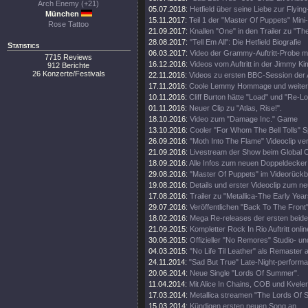
Arch Enemy (+21)
05.07.2018:
Hetfield über seine Liebe zur Flying
München
15.11.2017:
Teil 1 der "Master Of Puppets" Mini
Rose Tattoo
21.09.2017:
Knallen "One" in den Trailer zu "Th
28.08.2017:
"Tell Em All": Die Hetfield Biografie
Statistics
06.03.2017:
Video der Grammy-Auftritt-Probe m
7715 Reviews
16.12.2016:
Videos vom Auftritt in der Jimmy K
912 Berichte
26 Konzerte/Festivals
22.11.2016:
Videos zu ersten BBC-Session der 
17.11.2016:
Coole Lemmy Hommage und weitere
10.11.2016:
Cliff Burton hätte "Load" und "Re-Lo
01.11.2016:
Neuer Clip zu "Atlas, Rise!".
18.10.2016:
Video zum "Damage Inc." Game
13.10.2016:
Cooler "For Whom The Bell Tolls" S
26.09.2016:
"Moth Into The Flame" Videoclip verö
21.09.2016:
Livestream der Show beim Global Ci
18.09.2016:
Alle Infos zum neuen Doppeldecker
29.08.2016:
"Master Of Puppets" im Videorückbl
19.08.2016:
Details und erster Videoclip zum n
17.08.2016:
Trailer zu "Metallica-The Early Year
29.07.2016:
Veröffentlichen "Back To The Front"
18.02.2016:
Mega Re-releases der ersten beide
21.09.2015:
Kompletter Rock In Rio Auftritt onlin
30.06.2015:
Offizieller "No Remores" Studio- un
04.03.2015:
"No Life Til Leather" als Remaster
24.11.2014:
"Sad But True" Late-Night-perform
20.06.2014:
Neue Single "Lords Of Summer".
11.04.2014:
Mit Alice In Chains, COB und Kveler
17.03.2014:
Metallica streamen "The Lords Of
15.03.2014:
Kündigen ersten neuen Song an.