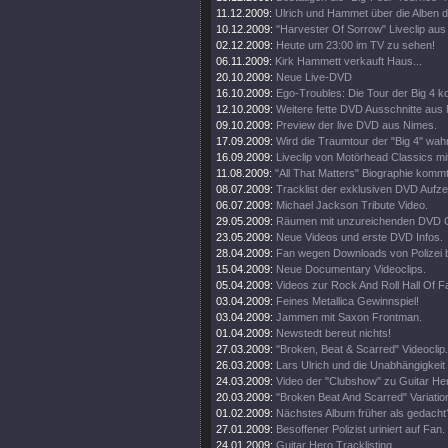
11.12.2009:
Ulrich und Hammet über die Alben 
10.12.2009:
"Harvester Of Sorrow" Liveclip aus
02.12.2009:
Heute um 23:00 im TV zu sehen!
06.11.2009:
Kirk Hammett verkauft Haus...
20.10.2009:
Neue Live-DVD
16.10.2009:
Ego-Troubles: Die Tour der Big 4 k
12.10.2009:
Weitere fette DVD Ausschnitte aus
09.10.2009:
Preview der live DVD aus Nimes.
17.09.2009:
Wird die Traumtour der "Big 4" wah
16.09.2009:
Liveclip von Motörhead Classics m
11.08.2009:
"All That Matters" Biographie kommt
08.07.2009:
Tracklist der exklusiven DVD Aufz
06.07.2009:
Michael Jackson Tribute Video.
29.05.2009:
Räumen mit unzureichenden DVD G
23.05.2009:
Neue Videos und erste DVD Infos.
28.04.2009:
Fan wegen Downloads von Polizei 
15.04.2009:
Neue Documentary Videoclips.
05.04.2009:
Videos zur Rock And Roll Hall Of 
03.04.2009:
Feines Metallica Gewinnspiel!
03.04.2009:
Jammen mit Saxon Frontman.
01.04.2009:
Newstedt bereut nichts!
27.03.2009:
"Broken, Beat & Scarred" Videoclip.
26.03.2009:
Lars Ulrich und die Unabhängigkeit
24.03.2009:
Video der "Clubshow" zu Guitar He
20.03.2009:
"Broken Beat And Scarred" Variatio
01.02.2009:
Nächstes Album früher als gedacht
27.01.2009:
Besoffener Polizist uriniert auf Fan.
24.01.2009:
Guitar Hero Tracklisting