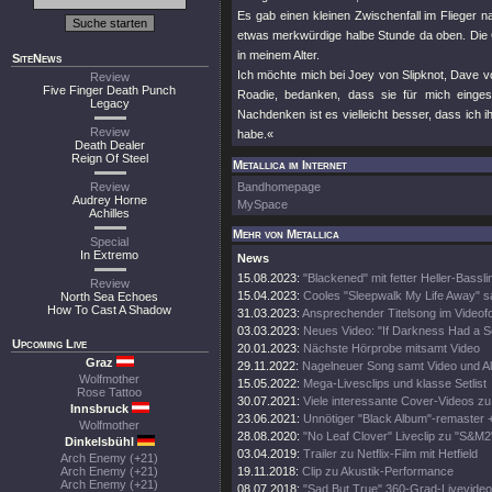
Es gab einen kleinen Zwischenfall im Flieger 
etwas merkwürdige halbe Stunde da oben. Die 
in meinem Alter.
SiteNews
Ich möchte mich bei Joey von Slipknot, Dave vo
Review
Five Finger Death Punch
Roadie, bedanken, dass sie für mich einges
Legacy
Nachdenken ist es vielleicht besser, dass ich i
Review
habe.«
Death Dealer
Reign Of Steel
Metallica im Internet
Review
Bandhomepage
Audrey Horne
MySpace
Achilles
Mehr von Metallica
Special
In Extremo
News
15.08.2023:
"Blackened" mit fetter Heller-Bassli
Review
15.04.2023:
Cooles "Sleepwalk My Life Away" s
North Sea Echoes
How To Cast A Shadow
31.03.2023:
Ansprechender Titelsong im Videof
03.03.2023:
Neues Video: "If Darkness Had a S
Upcoming Live
20.01.2023:
Nächste Hörprobe mitsamt Video
Graz
29.11.2022:
Nagelneuer Song samt Video und A
Wolfmother
15.05.2022:
Mega-Livesclips und klasse Setlist
Rose Tattoo
30.07.2021:
Viele interessante Cover-Videos zu "
Innsbruck
23.06.2021:
Unnötiger "Black Album"-remaster 
Wolfmother
28.08.2020:
"No Leaf Clover" Liveclip zu "S&M2
Dinkelsbühl
03.04.2019:
Trailer zu Netflix-Film mit Hetfield
Arch Enemy (+21)
Arch Enemy (+21)
19.11.2018:
Clip zu Akustik-Performance
Arch Enemy (+21)
08.07.2018:
"Sad But True" 360-Grad-Livevideo