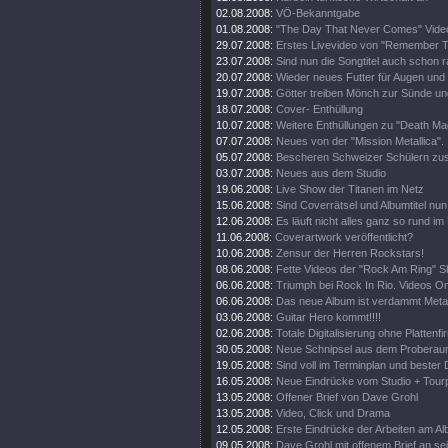
02.08.2008:
VÖ-Bekanntgabe
01.08.2008:
"The Day That Never Comes" Video
29.07.2008:
Erstes Livevideo von "Remember 
23.07.2008:
Sind nun die Songtitel auch schon 
20.07.2008:
Wieder neues Futter für Augen und
19.07.2008:
Götter treiben Mönch zur Sünde un
18.07.2008:
Cover- Enthüllung
10.07.2008:
Weitere Enthüllungen zu "Death Mag
07.07.2008:
Neues von der "Mission Metallica".
05.07.2008:
Bescheren Schweizer Schülern zusä
03.07.2008:
Neues aus dem Studio
19.06.2008:
Live Show der Titanen im Netz
15.06.2008:
Sind Coverrätsel und Albumtitel nun 
12.06.2008:
Es läuft nicht alles ganz so rund im
11.06.2008:
Coverartwork veröffentlicht?
10.06.2008:
Zensur der Herren Rockstars!
08.06.2008:
Fette Videos der "Rock Am Ring" 
06.06.2008:
Triumph bei Rock In Rio. Videos On
06.06.2008:
Das neue Album ist verdammt Metal
03.06.2008:
Guitar Hero kommt!!!!
02.06.2008:
Totale Digitalisierung ohne Plattenf
30.05.2008:
Neue Schnipsel aus dem Proberau
19.05.2008:
Sind voll im Terminplan und bester 
16.05.2008:
Neue Eindrücke vom Studio + Tourp
13.05.2008:
Offener Brief von Dave Grohl
13.05.2008:
Video, Click und Drama
12.05.2008:
Erste Eindrücke der Arbeiten am Al
09.05.2008:
Dave Grohl mit offenem Brief an se