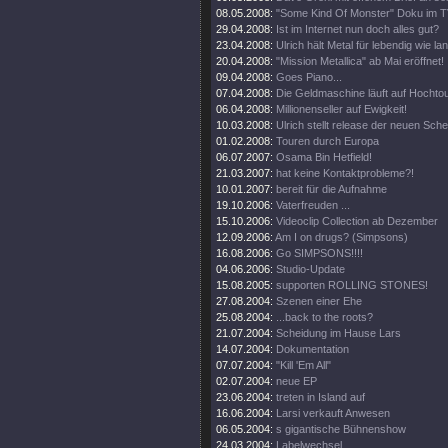
08.05.2008:
"Some Kind Of Monster" Doku im T
29.04.2008:
Ist im Internet nun doch alles gut?
23.04.2008:
Ulrich hält Metal für lebendig wie la
20.04.2008:
"Mission Metallica" ab Mai eröffnet!
09.04.2008:
Goes Piano...
07.04.2008:
Die Geldmaschine läuft auf Hochto
06.04.2008:
Millionenseller auf Ewigkeit!
10.03.2008:
Ulrich stellt release der neuen Sch
01.02.2008:
Touren durch Europa
06.07.2007:
Osama Bin Hetfield!
21.03.2007:
hat keine Kontaktprobleme?!
10.01.2007:
bereit für die Aufnahme
19.10.2006:
Vaterfreuden ...
15.10.2006:
Videoclip Collection ab Dezember
12.09.2006:
Am I on drugs? (Simpsons)
16.08.2006:
Go SIMPSONS!!!!
04.06.2006:
Studio-Update
15.08.2005:
supporten ROLLING STONES!
27.08.2004:
Szenen einer Ehe
25.08.2004:
...back to the roots?
21.07.2004:
Scheidung im Hause Lars
14.07.2004:
Dokumentation
07.07.2004:
"Kill 'Em All"
02.07.2004:
neue EP
23.06.2004:
treten in Island auf
16.06.2004:
Larsi verkauft Anwesen
06.05.2004:
s gigantische Bühnenshow
24.03.2004:
Labelwechsel