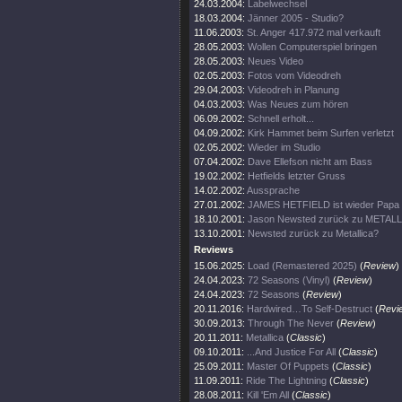
24.03.2004:
Labelwechsel
18.03.2004:
Jänner 2005 - Studio?
11.06.2003:
St. Anger 417.972 mal verkauft
28.05.2003:
Wollen Computerspiel bringen
28.05.2003:
Neues Video
02.05.2003:
Fotos vom Videodreh
29.04.2003:
Videodreh in Planung
04.03.2003:
Was Neues zum hören
06.09.2002:
Schnell erholt...
04.09.2002:
Kirk Hammet beim Surfen verletzt
02.05.2002:
Wieder im Studio
07.04.2002:
Dave Ellefson nicht am Bass
19.02.2002:
Hetfields letzter Gruss
14.02.2002:
Aussprache
27.01.2002:
JAMES HETFIELD ist wieder Papa
18.10.2001:
Jason Newsted zurück zu METAL
13.10.2001:
Newsted zurück zu Metallica?
Reviews
15.06.2025:
Load (Remastered 2025)
(
Review
)
24.04.2023:
72 Seasons (Vinyl)
(
Review
)
24.04.2023:
72 Seasons
(
Review
)
20.11.2016:
Hardwired…To Self-Destruct
(
Revi
30.09.2013:
Through The Never
(
Review
)
20.11.2011:
Metallica
(
Classic
)
09.10.2011:
...And Justice For All
(
Classic
)
25.09.2011:
Master Of Puppets
(
Classic
)
11.09.2011:
Ride The Lightning
(
Classic
)
28.08.2011:
Kill 'Em All
(
Classic
)