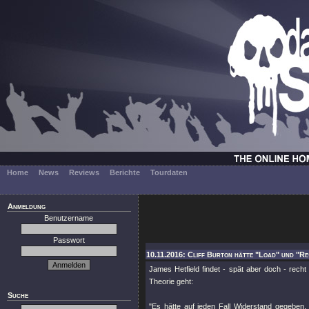
Home
News
Reviews
Berichte
Tourdaten
Anmeldung
Benutzername
Passwort
10.11.2016: Cliff Burton hätte "Load" und "Re
James Hetfield findet - spät aber doch - rec
Theorie geht:
Suche
"Es hätte auf jeden Fall Widerstand gegeben, d