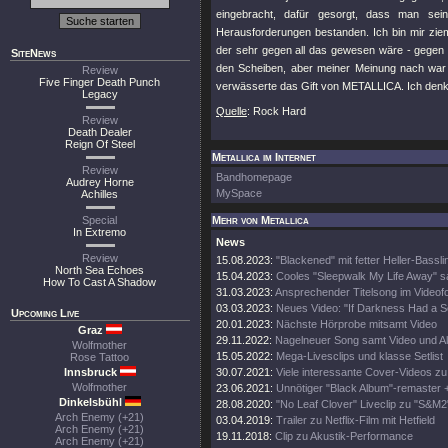
eingebracht, dafür gesorgt, dass man sein
Herausforderungen bestanden. Ich bin mir ziem
der sehr gegen all das gewesen wäre - gegen 
SiteNews
den Scheiben, aber meiner Meinung nach war
Review
Five Finger Death Punch
verwässerte das Gift von METALLICA. Ich denke,
Legacy
Quelle
: Rock Hard
Review
Death Dealer
Reign Of Steel
Metallica im Internet
Review
Bandhomepage
Audrey Horne
MySpace
Achilles
Special
Mehr von Metallica
In Extremo
News
Review
15.08.2023:
"Blackened" mit fetter Heller-Bassli
North Sea Echoes
15.04.2023:
Cooles "Sleepwalk My Life Away" s
How To Cast A Shadow
31.03.2023:
Ansprechender Titelsong im Videof
03.03.2023:
Neues Video: "If Darkness Had a S
Upcoming Live
20.01.2023:
Nächste Hörprobe mitsamt Video
Graz
29.11.2022:
Nagelneuer Song samt Video und A
Wolfmother
15.05.2022:
Mega-Livesclips und klasse Setlist
Rose Tattoo
Innsbruck
30.07.2021:
Viele interessante Cover-Videos zu "
Wolfmother
23.06.2021:
Unnötiger "Black Album"-remaster 
Dinkelsbühl
28.08.2020:
"No Leaf Clover" Liveclip zu "S&M2
Arch Enemy (+21)
03.04.2019:
Trailer zu Netflix-Film mit Hetfield
Arch Enemy (+21)
19.11.2018:
Clip zu Akustik-Performance
Arch Enemy (+21)