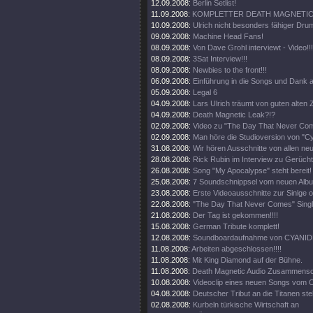
12.09.2008:
Berlin Setlist!
11.09.2008:
KOMPLETTER DEATH MAGNETIC 
10.09.2008:
Ulrich nicht besonders fähiger Drum
09.09.2008:
Machine Head Fans!
08.09.2008:
Von Dave Grohl interviewt - Video!!!
08.09.2008:
3Sat Interview!!!
08.09.2008:
Newbies to the front!!!
06.09.2008:
Einführung in die Songs und Dank a
05.09.2008:
Legal 6
04.09.2008:
Lars Ulrich träumt von guten alten Z
04.09.2008:
Death Magnetic Leak?!?
02.09.2008:
Video zu "The Day That Never Come
02.09.2008:
Man höre die Studioversion von "Cy
31.08.2008:
Wir hören Ausschnitte von allen ne
28.08.2008:
Rick Rubin im Interview zu Gerüch
26.08.2008:
Song "My Apocalypse" steht bereit!
25.08.2008:
7 Soundschnippsel vom neuen Alb
23.08.2008:
Erste Videoausschnitte zur Sinlge o
22.08.2008:
"The Day That Never Comes" Singl
21.08.2008:
Der Tag ist gekommen!!!!
15.08.2008:
German Tribute komplett!
12.08.2008:
Soundboardaufnahme von CYANIDE
11.08.2008:
Arbeiten abgeschlossen!!!!
11.08.2008:
Mit King Diamond auf der Bühne.
11.08.2008:
Death Magnetic Audio Zusammenschn
10.08.2008:
Videoclip eines neuen Songs vom O
04.08.2008:
Deutscher Tribut an die Titanen steh
02.08.2008:
Kurbeln türkische Wirtschaft an