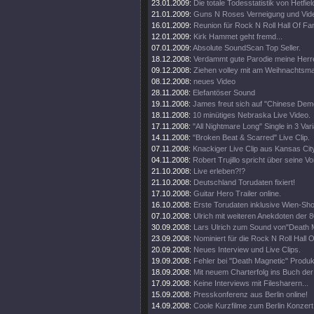
23.01.2009:
Die totale Todesstatistik von Hetfiel
21.01.2009:
Guns N Roses Verneigung und Video
16.01.2009:
Reunion für Rock N Roll Hall Of Fa
12.01.2009:
Kirk Hammet geht fremd...
07.01.2009:
Absolute SoundScan Top Seller.
18.12.2008:
Verdammt gute Parodie meine Herr
09.12.2008:
Ziehen volley mit am Weihnachtsma
08.12.2008:
neues Video
28.11.2008:
Elefantöser Sound
19.11.2008:
James freut sich auf "Chinese Dem
18.11.2008:
10 minütiges Nebraska Live Video.
17.11.2008:
"All Nightmare Long" Single in 3 Var
14.11.2008:
"Broken Beat & Scarred" Live Clip.
07.11.2008:
Knackiger Live Clip aus Kansas Cit
04.11.2008:
Robert Trujillo spricht über seine V
21.10.2008:
Live erleben?!?
21.10.2008:
Deutschland Torudaten fixiert!
17.10.2008:
Guitar Hero Trailer online.
16.10.2008:
Erste Torudaten inklusive Wien-Sh
07.10.2008:
Ulrich mit weiteren Anekdoten der 8
30.09.2008:
Lars Ulrich zum Sound von"Death 
23.09.2008:
Nominiert für die Rock N Roll Hall 
20.09.2008:
Neues Interview und Live Clips.
19.09.2008:
Fehler bei "Death Magnetic" Produk
18.09.2008:
Mit neuem Charterfolg ins Buch de
17.09.2008:
Keine Interviews mit Filesharern...
15.09.2008:
Presskonferenz aus Berlin online!
14.09.2008:
Coole Kurzfilme zum Berlin Konzert 