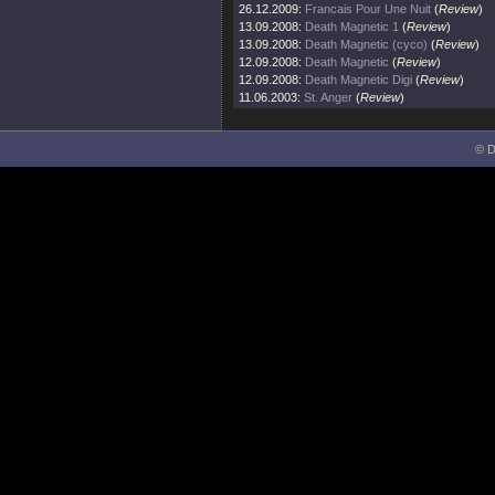
26.12.2009:
Francais Pour Une Nuit
(
Review
)
13.09.2008:
Death Magnetic 1
(
Review
)
13.09.2008:
Death Magnetic (cyco)
(
Review
)
12.09.2008:
Death Magnetic
(
Review
)
12.09.2008:
Death Magnetic Digi
(
Review
)
11.06.2003:
St. Anger
(
Review
)
© D