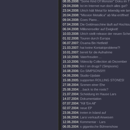
08.05.2008:
"Some Kind Of Monster" Doku im T
29.04.2008:
Ist im Internet nun doch alles gut?
23.04.2008:
Ulrich hält Metal für lebendig wie la
20.04.2008:
"Mission Metallica" ab Mai eröffnet!
09.04.2008:
Goes Piano...
07.04.2008:
Die Geldmaschine läuft auf Hochto
06.04.2008:
Millionenseller auf Ewigkeit!
10.03.2008:
Ulrich stellt release der neuen Sch
01.02.2008:
Touren durch Europa
06.07.2007:
Osama Bin Hetfield!
21.03.2007:
hat keine Kontaktprobleme?!
10.01.2007:
bereit für die Aufnahme
19.10.2006:
Vaterfreuden ...
15.10.2006:
Videoclip Collection ab Dezember
12.09.2006:
Am I on drugs? (Simpsons)
16.08.2006:
Go SIMPSONS!!!!
04.06.2006:
Studio-Update
15.08.2005:
supporten ROLLING STONES!
27.08.2004:
Szenen einer Ehe
25.08.2004:
...back to the roots?
21.07.2004:
Scheidung im Hause Lars
14.07.2004:
Dokumentation
07.07.2004:
"Kill 'Em All"
02.07.2004:
neue EP
23.06.2004:
treten in Island auf
16.06.2004:
Larsi verkauft Anwesen
12.06.2004:
Kommentar - Lars
06.05.2004:
s gigantische Bühnenshow