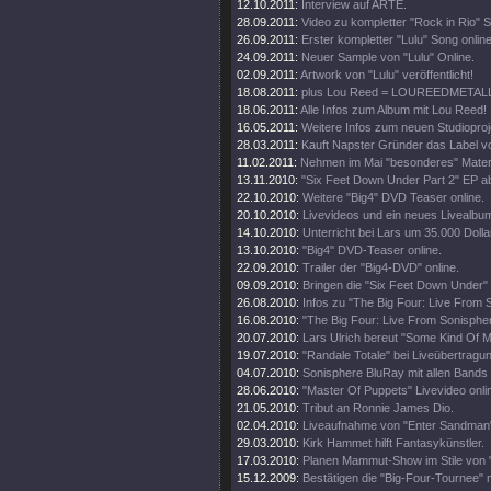
12.10.2011:
Interview auf ARTE.
28.09.2011:
Video zu kompletter "Rock in Rio" 
26.09.2011:
Erster kompletter "Lulu" Song online
24.09.2011:
Neuer Sample von "Lulu" Online.
02.09.2011:
Artwork von "Lulu" veröffentlicht!
18.08.2011:
plus Lou Reed = LOUREEDMETAL
18.06.2011:
Alle Infos zum Album mit Lou Reed!
16.05.2011:
Weitere Infos zum neuen Studioproj
28.03.2011:
Kauft Napster Gründer das Label vo
11.02.2011:
Nehmen im Mai "besonderes" Materi
13.11.2010:
"Six Feet Down Under Part 2" EP a
22.10.2010:
Weitere "Big4" DVD Teaser online.
20.10.2010:
Livevideos und ein neues Livealbu
14.10.2010:
Unterricht bei Lars um 35.000 Dolla
13.10.2010:
"Big4" DVD-Teaser online.
22.09.2010:
Trailer der "Big4-DVD" online.
09.09.2010:
Bringen die "Six Feet Down Under"
26.08.2010:
Infos zu "The Big Four: Live From 
16.08.2010:
"The Big Four: Live From Sonisphe
20.07.2010:
Lars Ulrich bereut "Some Kind Of M
19.07.2010:
"Randale Totale" bei Liveübertragun
04.07.2010:
Sonisphere BluRay mit allen Bands
28.06.2010:
"Master Of Puppets" Livevideo onli
21.05.2010:
Tribut an Ronnie James Dio.
02.04.2010:
Liveaufnahme von "Enter Sandman"
29.03.2010:
Kirk Hammet hilft Fantasykünstler.
17.03.2010:
Planen Mammut-Show im Stile von "
15.12.2009:
Bestätigen die "Big-Four-Tournee" nu