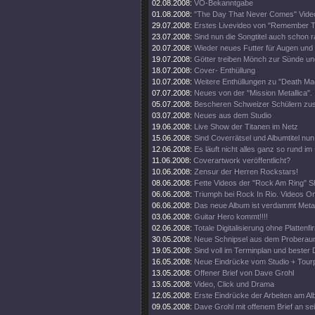
02.08.2008:
VÖ-Bekanntgabe
01.08.2008:
"The Day That Never Comes" Video
29.07.2008:
Erstes Livevideo von "Remember 
23.07.2008:
Sind nun die Songtitel auch schon 
20.07.2008:
Wieder neues Futter für Augen und
19.07.2008:
Götter treiben Mönch zur Sünde un
18.07.2008:
Cover- Enthüllung
10.07.2008:
Weitere Enthüllungen zu "Death Mag
07.07.2008:
Neues von der "Mission Metallica".
05.07.2008:
Bescheren Schweizer Schülern zusä
03.07.2008:
Neues aus dem Studio
19.06.2008:
Live Show der Titanen im Netz
15.06.2008:
Sind Coverrätsel und Albumtitel nun 
12.06.2008:
Es läuft nicht alles ganz so rund im
11.06.2008:
Coverartwork veröffentlicht?
10.06.2008:
Zensur der Herren Rockstars!
08.06.2008:
Fette Videos der "Rock Am Ring" 
06.06.2008:
Triumph bei Rock In Rio. Videos On
06.06.2008:
Das neue Album ist verdammt Metal
03.06.2008:
Guitar Hero kommt!!!!
02.06.2008:
Totale Digitalisierung ohne Plattenf
30.05.2008:
Neue Schnipsel aus dem Proberau
19.05.2008:
Sind voll im Terminplan und bester 
16.05.2008:
Neue Eindrücke vom Studio + Tourp
13.05.2008:
Offener Brief von Dave Grohl
13.05.2008:
Video, Click und Drama
12.05.2008:
Erste Eindrücke der Arbeiten am Al
09.05.2008:
Dave Grohl mit offenem Brief an se