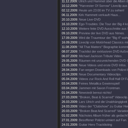
11.12.2009:
Ulrich und Hammet über die Alben 
10.12.2009:
"Harvester Of Sorrow" Liveclip aus
02.12.2009:
Heute um 23:00 im TV zu sehen!
06.11.2009:
Kirk Hammett verkauft Haus...
20.10.2009:
Neue Live-DVD
16.10.2009:
Ego-Troubles: Die Tour der Big 4 k
12.10.2009:
Weitere fette DVD Ausschnitte aus
09.10.2009:
Preview der live DVD aus Nimes.
17.09.2009:
Wird die Traumtour der "Big 4" wah
16.09.2009:
Liveclip von Motörhead Classics m
11.08.2009:
"All That Matters" Biographie kommt
08.07.2009:
Tracklist der exklusiven DVD Aufz
06.07.2009:
Michael Jackson Tribute Video.
29.05.2009:
Räumen mit unzureichenden DVD G
23.05.2009:
Neue Videos und erste DVD Infos.
28.04.2009:
Fan wegen Downloads von Polizei 
15.04.2009:
Neue Documentary Videoclips.
05.04.2009:
Videos zur Rock And Roll Hall Of 
03.04.2009:
Feines Metallica Gewinnspiel!
03.04.2009:
Jammen mit Saxon Frontman.
01.04.2009:
Newstedt bereut nichts!
27.03.2009:
"Broken, Beat & Scarred" Videoclip.
26.03.2009:
Lars Ulrich und die Unabhängigkeit
24.03.2009:
Video der "Clubshow" zu Guitar He
20.03.2009:
"Broken Beat And Scarred" Variatio
01.02.2009:
Nächstes Album früher als gedacht
27.01.2009:
Besoffener Polizist uriniert auf Fan.
24.01.2009:
Guitar Hero Tracklisting