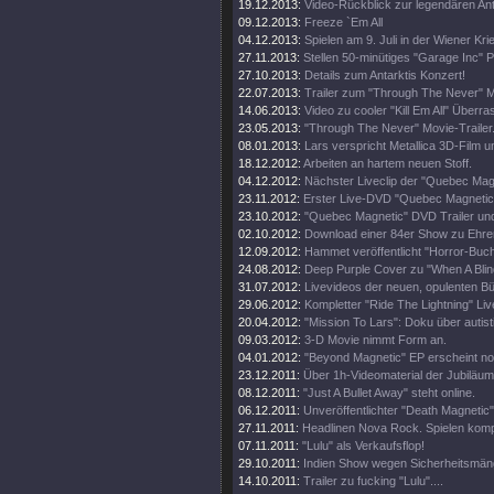
19.12.2013:
Video-Rückblick zur legendären An
09.12.2013:
Freeze `Em All
04.12.2013:
Spielen am 9. Juli in der Wiener Kri
27.11.2013:
Stellen 50-minütiges "Garage Inc" 
27.10.2013:
Details zum Antarktis Konzert!
22.07.2013:
Trailer zum "Through The Never" M
14.06.2013:
Video zu cooler "Kill Em All" Über
23.05.2013:
"Through The Never" Movie-Trailer
08.01.2013:
Lars verspricht Metallica 3D-Film u
18.12.2012:
Arbeiten an hartem neuen Stoff.
04.12.2012:
Nächster Liveclip der "Quebec Ma
23.11.2012:
Erster Live-DVD "Quebec Magnetic" 
23.10.2012:
"Quebec Magnetic" DVD Trailer und
02.10.2012:
Download einer 84er Show zu Ehren 
12.09.2012:
Hammet veröffentlicht "Horror-Buch
24.08.2012:
Deep Purple Cover zu "When A Blin
31.07.2012:
Livevideos der neuen, opulenten 
29.06.2012:
Kompletter "Ride The Lightning" Live
20.04.2012:
"Mission To Lars": Doku über autis
09.03.2012:
3-D Movie nimmt Form an.
04.01.2012:
"Beyond Magnetic" EP erscheint no
23.12.2011:
Über 1h-Videomaterial der Jubiläu
08.12.2011:
"Just A Bullet Away" steht online.
06.12.2011:
Unveröffentlichter "Death Magnetic
27.11.2011:
Headlinen Nova Rock. Spielen komp
07.11.2011:
"Lulu" als Verkaufsflop!
29.10.2011:
Indien Show wegen Sicherheitsmän
14.10.2011:
Trailer zu fucking "Lulu"....