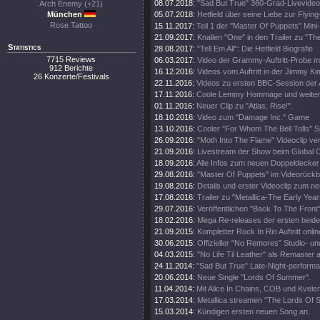
08.07.2018:
"Sad But True" 360-Grad-Livevideo
Arch Enemy (+21)
München
05.07.2018:
Hetfield über seine Liebe zur Flying
Rose Tattoo
15.11.2017:
Teil 1 der "Master Of Puppets" Mini
21.09.2017:
Knallen "One" in den Trailer zu "Th
Statistics
28.08.2017:
"Tell Em All": Die Hetfield Biografie
7715 Reviews
06.03.2017:
Video der Grammy-Auftritt-Probe m
912 Berichte
16.12.2016:
Videos vom Auftritt in der Jimmy K
26 Konzerte/Festivals
22.11.2016:
Videos zu ersten BBC-Session der 
17.11.2016:
Coole Lemmy Hommage und weitere
01.11.2016:
Neuer Clip zu "Atlas, Rise!".
18.10.2016:
Video zum "Damage Inc." Game
13.10.2016:
Cooler "For Whom The Bell Tolls" S
26.09.2016:
"Moth Into The Flame" Videoclip verö
21.09.2016:
Livestream der Show beim Global Ci
18.09.2016:
Alle Infos zum neuen Doppeldecker
29.08.2016:
"Master Of Puppets" im Videorückbl
19.08.2016:
Details und erster Videoclip zum n
17.08.2016:
Trailer zu "Metallica-The Early Year
29.07.2016:
Veröffentlichen "Back To The Front"
18.02.2016:
Mega Re-releases der ersten beide
21.09.2015:
Kompletter Rock In Rio Auftritt onlin
30.06.2015:
Offizieller "No Remores" Studio- un
04.03.2015:
"No Life Til Leather" als Remaster
24.11.2014:
"Sad But True" Late-Night-perform
20.06.2014:
Neue Single "Lords Of Summer".
11.04.2014:
Mit Alice In Chains, COB und Kveler
17.03.2014:
Metallica streamen "The Lords Of
15.03.2014:
Kündigen ersten neuen Song an.