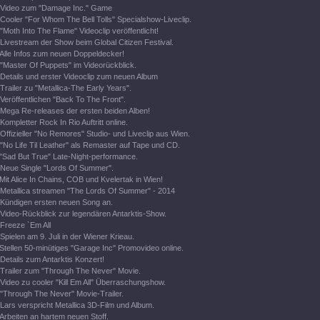
Video zum "Damage Inc." Game
Cooler "For Whom The Bell Tolls" Specialshow-Liveclip.
"Moth Into The Flame" Videoclip veröffentlicht!
Livestream der Show beim Global Citizen Festival.
Alle Infos zum neuen Doppeldecker!
"Master Of Puppets" im Videorückblick.
Details und erster Videoclip zum neuen Album
Trailer zu "Metallica-The Early Years".
Veröffentlichen "Back To The Front".
Mega Re-releases der ersten beiden Alben!
Kompletter Rock In Rio Auftritt online.
Offizieller "No Remores" Studio- und Liveclip aus Wien.
"No Life Til Leather" als Remaster auf Tape und CD.
"Sad But True" Late-Night-performance.
Neue Single "Lords Of Summer".
Mit Alice In Chains, COB und Kvelertak in Wien!
Metallica streamen "The Lords Of Summer" - 2014
Kündigen ersten neuen Song an.
Video-Rückblick zur legendären Antarktis-Show.
Freeze `Em All
Spielen am 9. Juli in der Wiener Krieau.
Stellen 50-minütiges "Garage Inc" Promovideo online.
Details zum Antarktis Konzert!
Trailer zum "Through The Never" Movie.
Video zu cooler "Kill Em All" Überraschungshow.
"Through The Never" Movie-Trailer.
Lars verspricht Metallica 3D-Film und Album.
Arbeiten an hartem neuen Stoff.