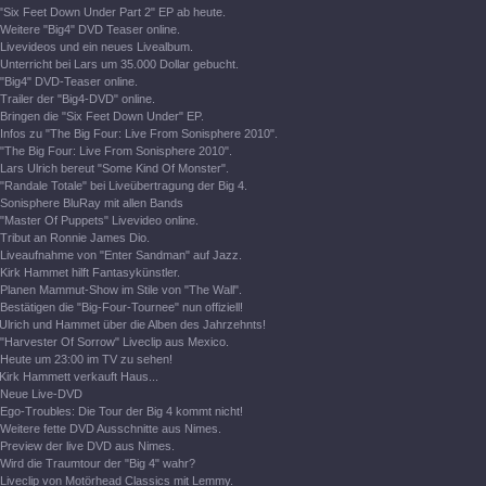
"Six Feet Down Under Part 2" EP ab heute.
Weitere "Big4" DVD Teaser online.
Livevideos und ein neues Livealbum.
Unterricht bei Lars um 35.000 Dollar gebucht.
"Big4" DVD-Teaser online.
Trailer der "Big4-DVD" online.
Bringen die "Six Feet Down Under" EP.
Infos zu "The Big Four: Live From Sonisphere 2010".
"The Big Four: Live From Sonisphere 2010".
Lars Ulrich bereut "Some Kind Of Monster".
"Randale Totale" bei Liveübertragung der Big 4.
Sonisphere BluRay mit allen Bands
"Master Of Puppets" Livevideo online.
Tribut an Ronnie James Dio.
Liveaufnahme von "Enter Sandman" auf Jazz.
Kirk Hammet hilft Fantasykünstler.
Planen Mammut-Show im Stile von "The Wall".
Bestätigen die "Big-Four-Tournee" nun offiziell!
Ulrich und Hammet über die Alben des Jahrzehnts!
"Harvester Of Sorrow" Liveclip aus Mexico.
Heute um 23:00 im TV zu sehen!
Kirk Hammett verkauft Haus...
Neue Live-DVD
Ego-Troubles: Die Tour der Big 4 kommt nicht!
Weitere fette DVD Ausschnitte aus Nimes.
Preview der live DVD aus Nimes.
Wird die Traumtour der "Big 4" wahr?
Liveclip von Motörhead Classics mit Lemmy.