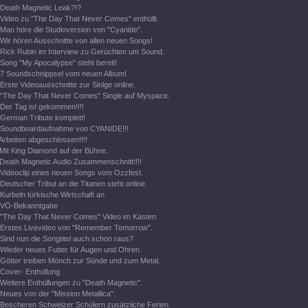
Death Magnetic Leak?!?
Video zu "The Day That Never Comes" enthüllt.
Man höre die Studioversion von "Cyanide".
Wir hören Ausschnitte von allen neuen Songs!
Rick Rubin im Interview zu Gerüchten um Sound.
Song "My Apocalypse" steht bereit!
7 Soundschnippsel vom neuen Album!
Erste Videoausschnitte zur Sinlge online.
"The Day That Never Comes" Single auf Myspace.
Der Tag ist gekommen!!!!
German Tribute komplett!
Soundboardaufnahme von CYANIDE!!!
Arbeiten abgeschlossen!!!!
Mit King Diamond auf der Bühne.
Death Magnetic Audio Zusammenschnitt!!!!
Videoclip eines neuen Songs vom Ozzfest.
Deutscher Tribut an die Titanen steht online.
Kurbeln türkische Wirtschaft an
VÖ-Bekanntgabe
"The Day That Never Comes" Video im Kasten.
Erstes Livevideo von "Remember Tomorrow".
Sind nun die Songtitel auch schon raus?
Wieder neues Futter für Augen und Ohren.
Götter treiben Mönch zur Sünde und zum Metal.
Cover- Enthüllung
Weitere Enthüllungen zu "Death Magnetic".
Neues von der "Mission Metallica".
Bescheren Schweizer Schülern zusätzliche Ferien.