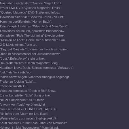
Nächster Liveclip der "Quebec Magic" DVD.
Erster Live-DVD "Quebec Magnetic" Trailer.
"Quebec Magnetic" DVD Trailer und Infos..
Download einer 84er Show zu Ehren von Cliff.
Hammet veröffentlicht "Horror-Buch".
Deep Purple Cover zu "When A Blind Man Cries".
Livevideos der neuen, opulenten Bühnenshow.
Kompletter "Ride The Lightning" Livegig online.
"Mission To Lars": Doku über autistischen Fan.
3-D Movie nimmt Form an.
"Beyond Magnetic" EP erscheint noch im Jänner.
Über 1h-Videomaterial der Jubiläumsshows.
"Just A Bullet Away" steht online.
Unveröffentlichter "Death Magnetic" Song.
Headlinen Nova Rock. Spielen komplette "Schwarze"
"Lulu" als Verkaufsflop!
Indien Show wegen Sicherheitsmängeln abgesagt.
Trailer zu fucking "Lulu"....
Interview auf ARTE.
Video zu kompletter "Rock in Rio" Show.
Erster kompletter "Lulu" Song online.
Neuer Sample von "Lulu" Online.
Artwork von "Lulu" veröffentlicht!
plus Lou Reed = LOUREEDMETALLICA.
Alle Infos zum Album mit Lou Reed!
Weitere Infos zum neuen Studioprojekt!?
Kauft Napster Gründer das Label von Metallica?
Nehmen im Mai "besonderes" Material auf.