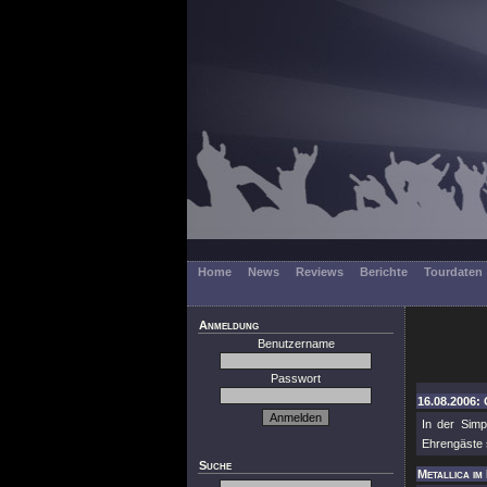
Home
News
Reviews
Berichte
Tourdaten
Anmeldung
Benutzername
Passwort
16.08.2006:
In der Simp
Ehrengäste s
Suche
Metallica im