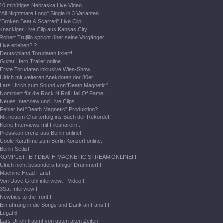
10 minütiges Nebraska Live Video.
"All Nightmare Long" Single in 3 Varianten.
"Broken Beat & Scarred" Live Clip.
Knackiger Live Clip aus Kansas City.
Robert Trujillo spricht über seine Vorgänger.
Live erleben?!?
Deutschland Torudaten fixiert!
Guitar Hero Trailer online.
Erste Torudaten inklusive Wien-Show.
Ulrich mit weiteren Anekdoten der 80er.
Lars Ulrich zum Sound von"Death Magnetic".
Nominiert für die Rock N Roll Hall Of Fame!
Neues Interview und Live Clips.
Fehler bei "Death Magnetic" Produktion?
Mit neuem Charterfolg ins Buch der Rekorde!
Keine Interviews mit Filesharern...
Presskonferenz aus Berlin online!
Coole Kurzfilme zum Berlin Konzert online.
Berlin Setlist!
KOMPLETTER DEATH MAGNETIC STREAM ONLINE!!!
Ulrich nicht besonders fähiger Drummer!!!!
Machine Head Fans!
Von Dave Grohl interviewt - Video!!!
3Sat Interview!!!
Newbies to the front!!!
Einführung in die Songs und Dank an Fans!!!!
Legal 6
Lars Ulrich träumt von guten alten Zeiten.