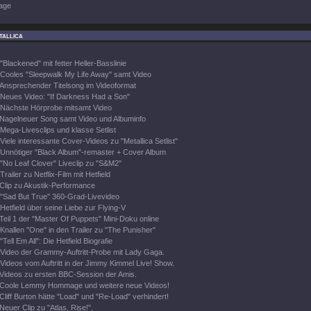
age
tallica
"Blackened" mit fetter Heller-Basslinie
Cooles "Sleepwalk My Life Away" samt Video
Ansprechender Titelsong im Videoformat
Neues Video: "If Darkness Had a Son"
Nächste Hörprobe mitsamt Video
Nagelneuer Song samt Video und Albuminfo
Mega-Livesclips und klasse Setlist
Viele interessante Cover-Videos zu "Metallica Setlist"
Unnötiger "Black Album"-remaster + Cover Album
"No Leaf Clover" Liveclip zu "S&M2"
Trailer zu Netflix-Film mit Hetfield
Clip zu Akustik-Performance
"Sad But True" 360-Grad-Livevideo
Hetfield über seine Liebe zur Flying-V
Teil 1 der "Master Of Puppets" Mini-Doku online
Knallen "One" in den Trailer zu "The Punisher"
"Tell Em All": Die Hetfield Biografie
Video der Grammy-Auftritt-Probe mit Lady Gaga.
Videos vom Auftritt in der Jimmy Kimmel Live! Show.
Videos zu ersten BBC-Session der Amis.
Coole Lemmy Hommage und weitere neue Videos!
Cliff Burton hätte "Load" und "Re-Load" verhindert!
Neuer Clip zu "Atlas, Rise!".