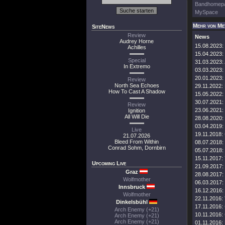
Bandhomep
MySpace
Mehr von Me
SiteNews
Review
News
Audrey Horne
15.08.2023:
Achilles
15.04.2023:
Special
31.03.2023:
In Extremo
03.03.2023:
20.01.2023:
Review
North Sea Echoes
29.11.2022:
How To Cast A Shadow
15.05.2022:
30.07.2021:
Review
23.06.2021:
Ignition
All Will Die
28.08.2020:
03.04.2019:
Live
19.11.2018:
21.07.2026
Bleed From Within
08.07.2018:
Conrad Sohm, Dornbirn
05.07.2018:
15.11.2017:
Upcoming Live
21.09.2017:
Graz
28.08.2017:
Wolfmother
06.03.2017:
Innsbruck
16.12.2016:
Wolfmother
22.11.2016:
Dinkelsbühl
17.11.2016:
Arch Enemy (+21)
10.11.2016:
Arch Enemy (+21)
Arch Enemy (+21)
01.11.2016: