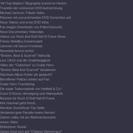
"All That Matters" Biographie kommt im Herbst.
Tracklist der exklusiven DVD Aufzeichnung
Michael Jackson Tribute Video.
Räumen mit unzureichenden DVD Gerüchten auf.
Neue Videos und erste DVD Infos.
Fan wegen Downloads von Polizei besucht.
Neue Documentary Videoclips.
Videos zur Rock And Roll Hall Of Fame Show.
Feines Metallica Gewinnspiel!
Jammen mit Saxon Frontman.
Newstedt bereut nichts!
"Broken, Beat & Scarred" Videoclip.
Lars Ulrich und die Unabhängigkeit
Video der "Clubshow" zu Guitar Hero.
"Broken Beat And Scarred" Variationen.
Nächstes Album früher als gedacht?
Besoffener Polizist uriniert auf Fan.
Guitar Hero Tracklisting
Die totale Todesstatistik von Hetfield & Co.!
Guns N Roses Verneigung und Videoauftritt
Reunion für Rock N Roll Hall Of Fame.
Kirk Hammet geht fremd...
Absolute SoundScan Top Seller.
Verdammt gute Parodie meine Herren!
Ziehen volley mit am Weihnachtsmarkt.
neues Video
Elefantöser Sound
James freut sich auf "Chinese Democracy".