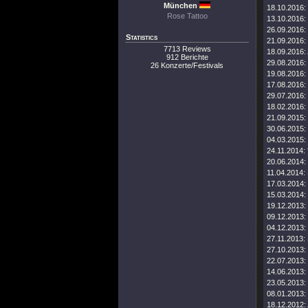
München
18.10.2016:
Rose Tattoo
13.10.2016:
26.09.2016:
Statistics
21.09.2016:
7713 Reviews
18.09.2016:
912 Berichte
29.08.2016:
26 Konzerte/Festivals
19.08.2016:
17.08.2016:
29.07.2016:
18.02.2016:
21.09.2015:
30.06.2015:
04.03.2015:
24.11.2014:
20.06.2014:
11.04.2014:
17.03.2014:
15.03.2014:
19.12.2013:
09.12.2013:
04.12.2013:
27.11.2013:
27.10.2013:
22.07.2013:
14.06.2013:
23.05.2013:
08.01.2013:
18.12.2012: