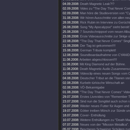
04.09.2008:
Death Magnetic Leak?!?
02.09.2008:
Video zu "The Day That Never Come
02.09.2008:
Man höre die Studioversion von "Cy
31.08.2008:
Wir hören Ausschnitte von allen ne
28.08.2008:
Rick Rubin im Interview zu Gerüch
26.08.2008:
Song "My Apocalypse" steht bereit!
25.08.2008:
7 Soundschnippsel vom neuen Alb
23.08.2008:
Erste Videoausschnitte zur Sinlge o
22.08.2008:
"The Day That Never Comes" Singl
21.08.2008:
Der Tag ist gekommen!!!!
15.08.2008:
German Tribute komplett!
12.08.2008:
Soundboardaufnahme von CYANIDE
11.08.2008:
Arbeiten abgeschlossen!!!!
11.08.2008:
Mit King Diamond auf der Bühne.
11.08.2008:
Death Magnetic Audio Zusammenschn
10.08.2008:
Videoclip eines neuen Songs vom O
04.08.2008:
Deutscher Tribut an die Titanen steh
02.08.2008:
Kurbeln türkische Wirtschaft an
02.08.2008:
VÖ-Bekanntgabe
01.08.2008:
"The Day That Never Comes" Video
29.07.2008:
Erstes Livevideo von "Remember 
23.07.2008:
Sind nun die Songtitel auch schon 
20.07.2008:
Wieder neues Futter für Augen und
19.07.2008:
Götter treiben Mönch zur Sünde un
18.07.2008:
Cover- Enthüllung
10.07.2008:
Weitere Enthüllungen zu "Death Mag
07.07.2008:
Neues von der "Mission Metallica".
05.07.2008:
Bescheren Schweizer Schülern zusä