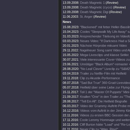
13.09.2008:
Death Magnetic 1
(
Review
)
13.09.2008:
Death Magnetic (cyco)
(
Review
)
12.09.2008:
Death Magnetic Digi
(
Review
)
11.06.2003:
St. Anger
(
Review
)
News
15.08.2023:
"Blackened" mit fetter Heller-Bassli
15.04.2023:
Cooles "Sleepwalk My Life Away" s
31.03.2023:
Ansprechender Titelsong im Videof
03.03.2023:
Neues Video: "If Darkness Had a S
20.01.2023:
Nächste Hörprobe mitsamt Video
29.11.2022:
Nagelneuer Song samt Video und A
15.05.2022:
Mega-Livesclips und klasse Setlist
30.07.2021:
Viele interessante Cover-Videos zu "
23.06.2021:
Unnötiger "Black Album"-remaster 
28.08.2020:
"No Leaf Clover" Liveclip zu "S&M2
03.04.2019:
Trailer zu Netflix-Film mit Hetfield
19.11.2018:
Clip zu Akustik-Performance
08.07.2018:
"Sad But True" 360-Grad-Livevideo
05.07.2018:
Hetfield über seine Liebe zur Flying
15.11.2017:
Teil 1 der "Master Of Puppets" Mini
21.09.2017:
Knallen "One" in den Trailer zu "Th
28.08.2017:
"Tell Em All": Die Hetfield Biografie
06.03.2017:
Video der Grammy-Auftritt-Probe m
16.12.2016:
Videos vom Auftritt in der Jimmy K
22.11.2016:
Videos zu ersten BBC-Session der 
17.11.2016:
Coole Lemmy Hommage und weitere
10.11.2016:
Cliff Burton hätte "Load" und "Re-Lo
01.11.2016:
Neuer Clip zu "Atlas, Rise!".