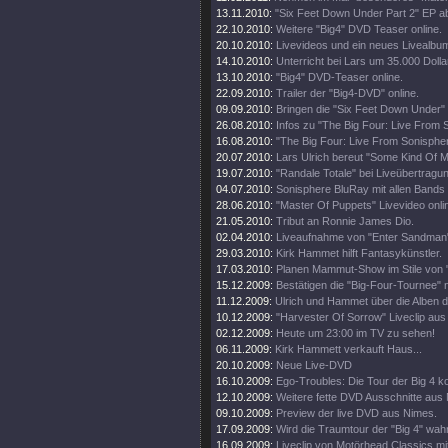
13.11.2010:
"Six Feet Down Under Part 2" EP a
22.10.2010:
Weitere "Big4" DVD Teaser online.
20.10.2010:
Livevideos und ein neues Livealbu
14.10.2010:
Unterricht bei Lars um 35.000 Dolla
13.10.2010:
"Big4" DVD-Teaser online.
22.09.2010:
Trailer der "Big4-DVD" online.
09.09.2010:
Bringen die "Six Feet Down Under"
26.08.2010:
Infos zu "The Big Four: Live From 
16.08.2010:
"The Big Four: Live From Sonisphe
20.07.2010:
Lars Ulrich bereut "Some Kind Of M
19.07.2010:
"Randale Totale" bei Liveübertragun
04.07.2010:
Sonisphere BluRay mit allen Bands
28.06.2010:
"Master Of Puppets" Livevideo onli
21.05.2010:
Tribut an Ronnie James Dio.
02.04.2010:
Liveaufnahme von "Enter Sandman"
29.03.2010:
Kirk Hammet hilft Fantasykünstler.
17.03.2010:
Planen Mammut-Show im Stile von "
15.12.2009:
Bestätigen die "Big-Four-Tournee" nu
11.12.2009:
Ulrich und Hammet über die Alben 
10.12.2009:
"Harvester Of Sorrow" Liveclip aus
02.12.2009:
Heute um 23:00 im TV zu sehen!
06.11.2009:
Kirk Hammett verkauft Haus...
20.10.2009:
Neue Live-DVD
16.10.2009:
Ego-Troubles: Die Tour der Big 4 k
12.10.2009:
Weitere fette DVD Ausschnitte aus
09.10.2009:
Preview der live DVD aus Nimes.
17.09.2009:
Wird die Traumtour der "Big 4" wah
16.09.2009:
Liveclip von Motörhead Classics m