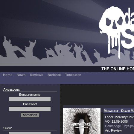
Home
News
Reviews
Berichte
Tourdaten
Anmeldung
Benutzername
Passwort
Metallica - Death M
Label: Mercury/univ
VÖ: 12.09.2008
Homepage
|
MySpa
Suche
Art: Review