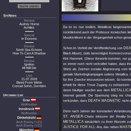
SiteNews
Review
Audrey Horne
Da ist es nun endlich, Metallicas langerwar
Achilles
rückblickend auch der Professor inzwischen li
Special
Musikkritikern in der Vergangenheit schon gen
In Extremo
Review
DEA
Schon im Vorfeld der Veröffentlichung von
North Sea Echoes
How To Cast A Shadow
Black Album), (teils berechtigte) Kommerzvorwü
Kirk Hammett. (Diese Vorwürfe kommen, nur ga
Review
es immer noch nicht verkraftet haben, dass ih
Ignition
All Will Die
Shirts als Zeichen sozialer Abgrenzung vom 
geniale Marketingkampagne seitens Metallica, 
Live
21.07.2026
für ihre Zwecke einzusetzen wissen. So konnte
Bleed From Within
erhielt für diese Treue Zugang zu exklusivem
Conrad Sohm, Dornbirn
METALLIC
desto häufiger wurden aus dem
Upcoming Live
Internet gestellt. Die Spannung stieg ins U
Graz
DEATH MAGNETIC
verkünden, dass
nicht 
Wolfmother
Innsbruck
Denn nach Jahren der konstanten Veränderung, 
Wolfmother
ST. ANGER
-Chaos inklusive der Reality-
Dinkelsbühl
METALLICA
tatsächlich zu ihren Wurzeln zu
Arch Enemy (+21)
Arch Enemy (+21)
JUSTICE FOR ALL
MAST
-Ära, das neben
München