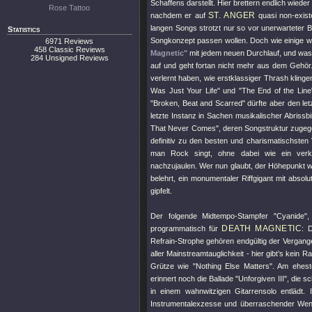
Schaffens darstellt. Hier brettern endlich wieder
Rose Tattoo
ST. ANGER
nachdem er auf
quasi non-exist
langen Songs strotzt nur so vor unerwarteter B
Statistics
Songkonzept passen wollen. Doch wie einige we
6971 Reviews
458 Classic Reviews
Magnetic"
mit jedem neuen Durchlauf, und was 
284 Unsigned Reviews
auf und geht fortan nicht mehr aus dem Gehö
verlernt haben, wie erstklassiger Thrash klin
Was Just Your Life"
und
"The End of the Line
"Broken, Beat and Scarred"
dürfte aber den let
letzte Instanz in Sachen musikalischer Abrissbi
That Never Comes"
, deren Songstruktur zug
definitiv zu den besten und charismatischsten 
man Rock singt, ohne dabei wie ein verkap
nachzujaulen. Wer nun glaubt, der Höhepunkt w
belehrt, ein monumentaler Riffgigant mit absolu
gipfelt.
Der folgende Midtempo-Stampfer
"Cyanide"
,
DEATH MAGNETIC
programmatisch für
: 
Refrain-Strophe gehören endgültig der Vergang
aller Mainstreamtauglichkeit - hier gibt’s kein 
Grütze wie
"Nothing Else Matters"
. Am ehest
erinnert noch die Ballade
"Unforgiven III"
, die s
in einem wahnwitzigen Gitarrensolo entlädt
Instrumentalexzesse und überraschender Wend