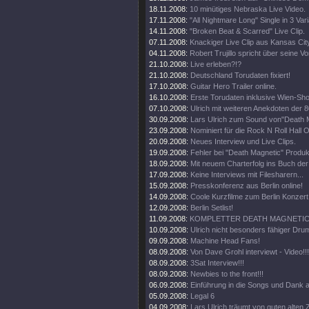
18.11.2008:
10 minütiges Nebraska Live Video.
17.11.2008:
"All Nightmare Long" Single in 3 Var
14.11.2008:
"Broken Beat & Scarred" Live Clip.
07.11.2008:
Knackiger Live Clip aus Kansas Cit
04.11.2008:
Robert Trujillo spricht über seine V
21.10.2008:
Live erleben?!?
21.10.2008:
Deutschland Torudaten fixiert!
17.10.2008:
Guitar Hero Trailer online.
16.10.2008:
Erste Torudaten inklusive Wien-Sh
07.10.2008:
Ulrich mit weiteren Anekdoten der 8
30.09.2008:
Lars Ulrich zum Sound von"Death 
23.09.2008:
Nominiert für die Rock N Roll Hall 
20.09.2008:
Neues Interview und Live Clips.
19.09.2008:
Fehler bei "Death Magnetic" Produk
18.09.2008:
Mit neuem Charterfolg ins Buch de
17.09.2008:
Keine Interviews mit Filesharern...
15.09.2008:
Presskonferenz aus Berlin online!
14.09.2008:
Coole Kurzfilme zum Berlin Konzert 
12.09.2008:
Berlin Setlist!
11.09.2008:
KOMPLETTER DEATH MAGNETIC 
10.09.2008:
Ulrich nicht besonders fähiger Drum
09.09.2008:
Machine Head Fans!
08.09.2008:
Von Dave Grohl interviewt - Video!!!
08.09.2008:
3Sat Interview!!!
08.09.2008:
Newbies to the front!!!
06.09.2008:
Einführung in die Songs und Dank a
05.09.2008:
Legal 6
04.09.2008:
Lars Ulrich träumt von guten alten Z