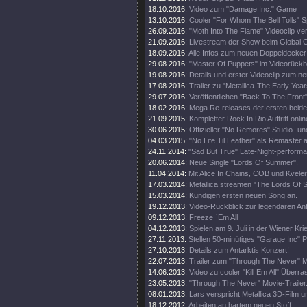
18.10.2016:
Video zum "Damage Inc." Game
13.10.2016:
Cooler "For Whom The Bell Tolls" S
26.09.2016:
"Moth Into The Flame" Videoclip verö
21.09.2016:
Livestream der Show beim Global Ci
18.09.2016:
Alle Infos zum neuen Doppeldecker
29.08.2016:
"Master Of Puppets" im Videorückbl
19.08.2016:
Details und erster Videoclip zum n
17.08.2016:
Trailer zu "Metallica-The Early Year
29.07.2016:
Veröffentlichen "Back To The Front"
18.02.2016:
Mega Re-releases der ersten beide
21.09.2015:
Kompletter Rock In Rio Auftritt onlin
30.06.2015:
Offizieller "No Remores" Studio- un
04.03.2015:
"No Life Til Leather" als Remaster
24.11.2014:
"Sad But True" Late-Night-perform
20.06.2014:
Neue Single "Lords Of Summer".
11.04.2014:
Mit Alice In Chains, COB und Kveler
17.03.2014:
Metallica streamen "The Lords Of
15.03.2014:
Kündigen ersten neuen Song an.
19.12.2013:
Video-Rückblick zur legendären An
09.12.2013:
Freeze `Em All
04.12.2013:
Spielen am 9. Juli in der Wiener Kri
27.11.2013:
Stellen 50-minütiges "Garage Inc" 
27.10.2013:
Details zum Antarktis Konzert!
22.07.2013:
Trailer zum "Through The Never" M
14.06.2013:
Video zu cooler "Kill Em All" Über
23.05.2013:
"Through The Never" Movie-Trailer
08.01.2013:
Lars verspricht Metallica 3D-Film u
18.12.2012:
Arbeiten an hartem neuen Stoff.