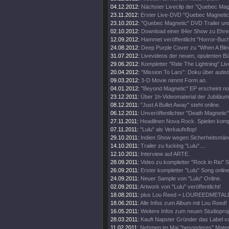
04.12.2012:
Nächster Liveclip der "Quebec Ma
23.11.2012:
Erster Live-DVD "Quebec Magnetic" 
23.10.2012:
"Quebec Magnetic" DVD Trailer und
02.10.2012:
Download einer 84er Show zu Ehren 
12.09.2012:
Hammet veröffentlicht "Horror-Buch
24.08.2012:
Deep Purple Cover zu "When A Blin
31.07.2012:
Livevideos der neuen, opulenten 
29.06.2012:
Kompletter "Ride The Lightning" Live
20.04.2012:
"Mission To Lars": Doku über autis
09.03.2012:
3-D Movie nimmt Form an.
04.01.2012:
"Beyond Magnetic" EP erscheint no
23.12.2011:
Über 1h-Videomaterial der Jubiläu
08.12.2011:
"Just A Bullet Away" steht online.
06.12.2011:
Unveröffentlichter "Death Magnetic
27.11.2011:
Headlinen Nova Rock. Spielen komp
07.11.2011:
"Lulu" als Verkaufsflop!
29.10.2011:
Indien Show wegen Sicherheitsmän
14.10.2011:
Trailer zu fucking "Lulu"....
12.10.2011:
Interview auf ARTE.
28.09.2011:
Video zu kompletter "Rock in Rio" 
26.09.2011:
Erster kompletter "Lulu" Song online
24.09.2011:
Neuer Sample von "Lulu" Online.
02.09.2011:
Artwork von "Lulu" veröffentlicht!
18.08.2011:
plus Lou Reed = LOUREEDMETAL
18.06.2011:
Alle Infos zum Album mit Lou Reed!
16.05.2011:
Weitere Infos zum neuen Studioproj
28.03.2011:
Kauft Napster Gründer das Label vo
11.02.2011:
Nehmen im Mai "besonderes" Materi