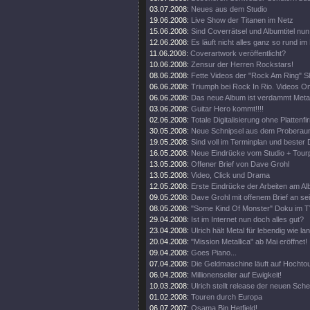
03.07.2008:
Neues aus dem Studio
19.06.2008:
Live Show der Titanen im Netz
15.06.2008:
Sind Coverrätsel und Albumtitel nun 
12.06.2008:
Es läuft nicht alles ganz so rund im
11.06.2008:
Coverartwork veröffentlicht?
10.06.2008:
Zensur der Herren Rockstars!
08.06.2008:
Fette Videos der "Rock Am Ring" 
06.06.2008:
Triumph bei Rock In Rio. Videos On
06.06.2008:
Das neue Album ist verdammt Metal
03.06.2008:
Guitar Hero kommt!!!!
02.06.2008:
Totale Digitalisierung ohne Plattenf
30.05.2008:
Neue Schnipsel aus dem Proberau
19.05.2008:
Sind voll im Terminplan und bester 
16.05.2008:
Neue Eindrücke vom Studio + Tourp
13.05.2008:
Offener Brief von Dave Grohl
13.05.2008:
Video, Click und Drama
12.05.2008:
Erste Eindrücke der Arbeiten am Al
09.05.2008:
Dave Grohl mit offenem Brief an se
08.05.2008:
"Some Kind Of Monster" Doku im T
29.04.2008:
Ist im Internet nun doch alles gut?
23.04.2008:
Ulrich hält Metal für lebendig wie la
20.04.2008:
"Mission Metallica" ab Mai eröffnet!
09.04.2008:
Goes Piano...
07.04.2008:
Die Geldmaschine läuft auf Hochto
06.04.2008:
Millionenseller auf Ewigkeit!
10.03.2008:
Ulrich stellt release der neuen Sch
01.02.2008:
Touren durch Europa
06.07.2007:
Osama Bin Hetfield!