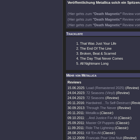
Veröffentlichung Metallica solch ein Spitz
(Hier gehts zum
"Death Magnetic"
Review vo
(Hier gehts zum
"Death Magnetic"
Review vo
(Hier gehts zum
"Death Magnetic"
Review vom
Trackliste
That Was Just Your Life
The End Of The Line
Broken, Beat & Scarred
The Day That Never Comes
All Nightmare Long
Mehr von Metallica
Reviews
15.06.2025:
Load (Remastered 2025)
(
Review
)
24.04.2023:
72 Seasons (Vinyl)
(
Review
)
24.04.2023:
72 Seasons
(
Review
)
20.11.2016:
Hardwired…To Self-Destruct
(
Revi
30.09.2013:
Through The Never
(
Review
)
20.11.2011:
Metallica
(
Classic
)
09.10.2011:
...And Justice For All
(
Classic
)
25.09.2011:
Master Of Puppets
(
Classic
)
11.09.2011:
Ride The Lightning
(
Classic
)
28.08.2011:
Kill 'Em All
(
Classic
)
26.12.2009:
Francais Pour Une Nuit
(
Review
)