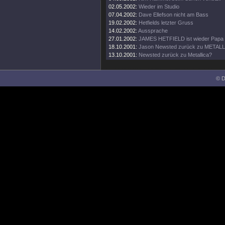
02.05.2002:
Wieder im Studio
07.04.2002:
Dave Ellefson nicht am Bass
19.02.2002:
Hetfields letzter Gruss
14.02.2002:
Aussprache
27.01.2002:
JAMES HETFIELD ist wieder Papa
18.10.2001:
Jason Newsted zurück zu METAL
13.10.2001:
Newsted zurück zu Metallica?
© D