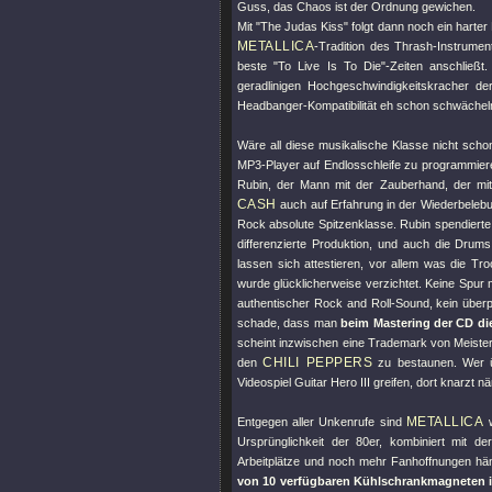
Guss, das Chaos ist der Ordnung gewichen.
Mit
"The Judas Kiss"
folgt dann noch ein harte
METALLICA
-Tradition des Thrash-Instrumen
beste
"To Live Is To Die"
-Zeiten anschließ
geradlinigen Hochgeschwindigkeitskracher d
Headbanger-Kompatibilität eh schon schwäche
Wäre all diese musikalische Klasse nicht sc
MP3-Player auf Endlosschleife zu programmiere
Rubin, der Mann mit der Zauberhand, der mi
CASH
auch auf Erfahrung in der Wiederbelebu
Rock absolute Spitzenklasse. Rubin spendierte
differenzierte Produktion, und auch die Drums
lassen sich attestieren, vor allem was die Tr
wurde glücklicherweise verzichtet. Keine Sp
authentischer Rock and Roll-Sound, kein überp
schade, dass man
beim Mastering der CD die
scheint inzwischen eine Trademark von Meiste
CHILI PEPPERS
den
zu bestaunen. Wer 
Videospiel Guitar Hero III greifen, dort knarzt nä
METALLICA
Entgegen aller Unkenrufe sind
w
Ursprünglichkeit der 80er, kombiniert mit der
Arbeitplätze und noch mehr Fanhoffnungen hän
von 10 verfügbaren Kühlschrankmagneten in 