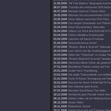
11.08.2009:
"All That Matters" Biographie kommt
08.07.2009:
Tracklist der exklusiven DVD Aufz
06.07.2009:
Michael Jackson Tribute Video.
29.05.2009:
Räumen mit unzureichenden DVD G
23.05.2009:
Neue Videos und erste DVD Infos.
28.04.2009:
Fan wegen Downloads von Polizei 
15.04.2009:
Neue Documentary Videoclips.
05.04.2009:
Videos zur Rock And Roll Hall Of 
03.04.2009:
Feines Metallica Gewinnspiel!
03.04.2009:
Jammen mit Saxon Frontman.
01.04.2009:
Newstedt bereut nichts!
27.03.2009:
"Broken, Beat & Scarred" Videoclip.
26.03.2009:
Lars Ulrich und die Unabhängigkeit
24.03.2009:
Video der "Clubshow" zu Guitar He
20.03.2009:
"Broken Beat And Scarred" Variatio
01.02.2009:
Nächstes Album früher als gedacht
27.01.2009:
Besoffener Polizist uriniert auf Fan.
24.01.2009:
Guitar Hero Tracklisting
23.01.2009:
Die totale Todesstatistik von Hetfiel
21.01.2009:
Guns N Roses Verneigung und Video
16.01.2009:
Reunion für Rock N Roll Hall Of Fa
12.01.2009:
Kirk Hammet geht fremd...
07.01.2009:
Absolute SoundScan Top Seller.
18.12.2008:
Verdammt gute Parodie meine Herr
09.12.2008:
Ziehen volley mit am Weihnachtsma
08.12.2008:
neues Video
28.11.2008:
Elefantöser Sound
19.11.2008:
James freut sich auf "Chinese Dem