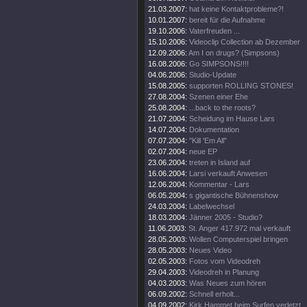
21.03.2007:
hat keine Kontaktprobleme?!
10.01.2007:
bereit für die Aufnahme
19.10.2006:
Vaterfreuden ...
15.10.2006:
Videoclip Collection ab Dezember
12.09.2006:
Am I on drugs? (Simpsons)
16.08.2006:
Go SIMPSONS!!!!
04.06.2006:
Studio-Update
15.08.2005:
supporten ROLLING STONES!
27.08.2004:
Szenen einer Ehe
25.08.2004:
...back to the roots?
21.07.2004:
Scheidung im Hause Lars
14.07.2004:
Dokumentation
07.07.2004:
"Kill 'Em All"
02.07.2004:
neue EP
23.06.2004:
treten in Island auf
16.06.2004:
Larsi verkauft Anwesen
12.06.2004:
Kommentar - Lars
06.05.2004:
s gigantische Bühnenshow
24.03.2004:
Labelwechsel
18.03.2004:
Jänner 2005 - Studio?
11.06.2003:
St. Anger 417.972 mal verkauft
28.05.2003:
Wollen Computerspiel bringen
28.05.2003:
Neues Video
02.05.2003:
Fotos vom Videodreh
29.04.2003:
Videodreh in Planung
04.03.2003:
Was Neues zum hören
06.09.2002:
Schnell erholt...
04.09.2002:
Kirk Hammet beim Surfen verletzt