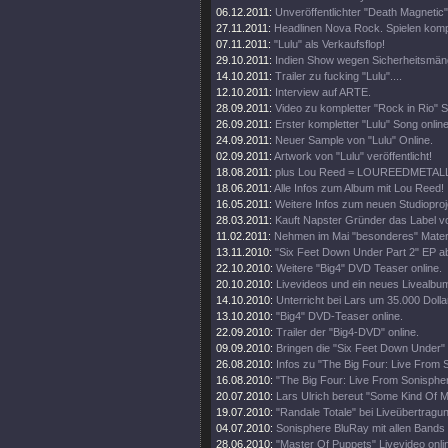
06.12.2011:
Unveröffentlichter "Death Magnetic
27.11.2011:
Headlinen Nova Rock. Spielen komp
07.11.2011:
"Lulu" als Verkaufsflop!
29.10.2011:
Indien Show wegen Sicherheitsmän
14.10.2011:
Trailer zu fucking "Lulu"....
12.10.2011:
Interview auf ARTE.
28.09.2011:
Video zu kompletter "Rock in Rio" 
26.09.2011:
Erster kompletter "Lulu" Song online
24.09.2011:
Neuer Sample von "Lulu" Online.
02.09.2011:
Artwork von "Lulu" veröffentlicht!
18.08.2011:
plus Lou Reed = LOUREEDMETAL
18.06.2011:
Alle Infos zum Album mit Lou Reed!
16.05.2011:
Weitere Infos zum neuen Studioproj
28.03.2011:
Kauft Napster Gründer das Label vo
11.02.2011:
Nehmen im Mai "besonderes" Materi
13.11.2010:
"Six Feet Down Under Part 2" EP a
22.10.2010:
Weitere "Big4" DVD Teaser online.
20.10.2010:
Livevideos und ein neues Livealbu
14.10.2010:
Unterricht bei Lars um 35.000 Dolla
13.10.2010:
"Big4" DVD-Teaser online.
22.09.2010:
Trailer der "Big4-DVD" online.
09.09.2010:
Bringen die "Six Feet Down Under"
26.08.2010:
Infos zu "The Big Four: Live From 
16.08.2010:
"The Big Four: Live From Sonisphe
20.07.2010:
Lars Ulrich bereut "Some Kind Of M
19.07.2010:
"Randale Totale" bei Liveübertragun
04.07.2010:
Sonisphere BluRay mit allen Bands
28.06.2010:
"Master Of Puppets" Livevideo onli