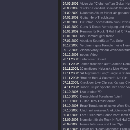
24.03.2009:
Video der "Clubshow" zu Guitar He
20.03.2009:
"Broken Beat And Scarred" Variatio
01.02.2009:
Nächstes Album früher als gedacht
24.01.2009:
Guitar Hero Tracklisting
23.01.2009:
Die totale Todesstatistik von Hetfiel
21.01.2009:
Guns N Roses Verneigung und Video
16.01.2009:
Reunion für Rock N Roll Hall Of Fa
12.01.2009:
Kirk Hammet geht fremd...
07.01.2009:
Absolute SoundScan Top Seller.
18.12.2008:
Verdammt gute Parodie meine Herr
09.12.2008:
Ziehen volley mit am Weihnachtsma
08.12.2008:
neues Video
28.11.2008:
Elefantöser Sound
19.11.2008:
James freut sich auf "Chinese Dem
18.11.2008:
10 minütiges Nebraska Live Video.
17.11.2008:
"All Nightmare Long" Single in 3 Var
14.11.2008:
"Broken Beat & Scarred" Live Clip.
07.11.2008:
Knackiger Live Clip aus Kansas Cit
04.11.2008:
Robert Trujillo spricht über seine V
21.10.2008:
Live erleben?!?
21.10.2008:
Deutschland Torudaten fixiert!
17.10.2008:
Guitar Hero Trailer online.
16.10.2008:
Erste Torudaten inklusive Wien-Sh
07.10.2008:
Ulrich mit weiteren Anekdoten der 8
30.09.2008:
Lars Ulrich zum Sound von"Death 
23.09.2008:
Nominiert für die Rock N Roll Hall 
20.09.2008:
Neues Interview und Live Clips.
19.09.2008:
Fehler bei "Death Magnetic" Produk