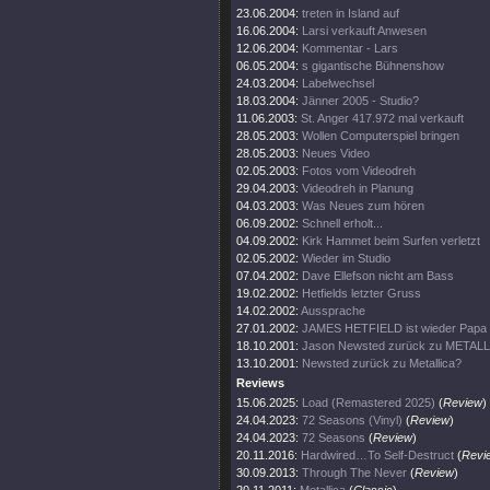
23.06.2004:
treten in Island auf
16.06.2004:
Larsi verkauft Anwesen
12.06.2004:
Kommentar - Lars
06.05.2004:
s gigantische Bühnenshow
24.03.2004:
Labelwechsel
18.03.2004:
Jänner 2005 - Studio?
11.06.2003:
St. Anger 417.972 mal verkauft
28.05.2003:
Wollen Computerspiel bringen
28.05.2003:
Neues Video
02.05.2003:
Fotos vom Videodreh
29.04.2003:
Videodreh in Planung
04.03.2003:
Was Neues zum hören
06.09.2002:
Schnell erholt...
04.09.2002:
Kirk Hammet beim Surfen verletzt
02.05.2002:
Wieder im Studio
07.04.2002:
Dave Ellefson nicht am Bass
19.02.2002:
Hetfields letzter Gruss
14.02.2002:
Aussprache
27.01.2002:
JAMES HETFIELD ist wieder Papa
18.10.2001:
Jason Newsted zurück zu METAL
13.10.2001:
Newsted zurück zu Metallica?
Reviews
15.06.2025:
Load (Remastered 2025)
(
Review
)
24.04.2023:
72 Seasons (Vinyl)
(
Review
)
24.04.2023:
72 Seasons
(
Review
)
20.11.2016:
Hardwired…To Self-Destruct
(
Revi
30.09.2013:
Through The Never
(
Review
)