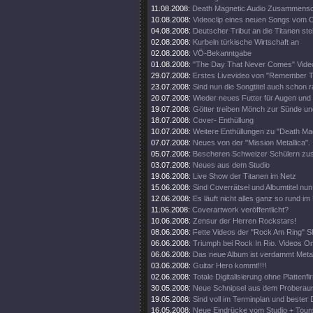
11.08.2008:
Death Magnetic Audio Zusammenschn
10.08.2008:
Videoclip eines neuen Songs vom O
04.08.2008:
Deutscher Tribut an die Titanen steh
02.08.2008:
Kurbeln türkische Wirtschaft an
02.08.2008:
VÖ-Bekanntgabe
01.08.2008:
"The Day That Never Comes" Video
29.07.2008:
Erstes Livevideo von "Remember 
23.07.2008:
Sind nun die Songtitel auch schon 
20.07.2008:
Wieder neues Futter für Augen und
19.07.2008:
Götter treiben Mönch zur Sünde un
18.07.2008:
Cover- Enthüllung
10.07.2008:
Weitere Enthüllungen zu "Death Mag
07.07.2008:
Neues von der "Mission Metallica".
05.07.2008:
Bescheren Schweizer Schülern zusä
03.07.2008:
Neues aus dem Studio
19.06.2008:
Live Show der Titanen im Netz
15.06.2008:
Sind Coverrätsel und Albumtitel nun 
12.06.2008:
Es läuft nicht alles ganz so rund im
11.06.2008:
Coverartwork veröffentlicht?
10.06.2008:
Zensur der Herren Rockstars!
08.06.2008:
Fette Videos der "Rock Am Ring" 
06.06.2008:
Triumph bei Rock In Rio. Videos On
06.06.2008:
Das neue Album ist verdammt Metal
03.06.2008:
Guitar Hero kommt!!!!
02.06.2008:
Totale Digitalisierung ohne Plattenf
30.05.2008:
Neue Schnipsel aus dem Proberau
19.05.2008:
Sind voll im Terminplan und bester 
16.05.2008:
Neue Eindrücke vom Studio + Tourp