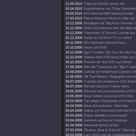
21.05.2010:
Tribut an Ronnie James Dio.
02.04.2010:
Liveaufnahme von "Enter Sandman"
29.03.2010:
Kirk Hammet hilft Fantasykünstler.
17.03.2010:
Planen Mammut-Show im Stile von "
15.12.2009:
Bestätigen die "Big-Four-Tournee" nu
11.12.2009:
Ulrich und Hammet über die Alben 
10.12.2009:
"Harvester Of Sorrow" Liveclip aus
02.12.2009:
Heute um 23:00 im TV zu sehen!
06.11.2009:
Kirk Hammett verkauft Haus...
20.10.2009:
Neue Live-DVD
16.10.2009:
Ego-Troubles: Die Tour der Big 4 k
12.10.2009:
Weitere fette DVD Ausschnitte aus
09.10.2009:
Preview der live DVD aus Nimes.
17.09.2009:
Wird die Traumtour der "Big 4" wah
16.09.2009:
Liveclip von Motörhead Classics m
11.08.2009:
"All That Matters" Biographie kommt
08.07.2009:
Tracklist der exklusiven DVD Aufz
06.07.2009:
Michael Jackson Tribute Video.
29.05.2009:
Räumen mit unzureichenden DVD G
23.05.2009:
Neue Videos und erste DVD Infos.
28.04.2009:
Fan wegen Downloads von Polizei 
15.04.2009:
Neue Documentary Videoclips.
05.04.2009:
Videos zur Rock And Roll Hall Of 
03.04.2009:
Feines Metallica Gewinnspiel!
03.04.2009:
Jammen mit Saxon Frontman.
01.04.2009:
Newstedt bereut nichts!
27.03.2009:
"Broken, Beat & Scarred" Videoclip.
26.03.2009:
Lars Ulrich und die Unabhängigkeit