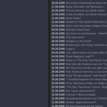
18.09.2008:
Mit neuem Charterfolg ins Buch de
17.09.2008:
Keine Interviews mit Filesharern...
15.09.2008:
Presskonferenz aus Berlin online!
14.09.2008:
Coole Kurzfilme zum Berlin Konzert 
12.09.2008:
Berlin Setlist!
11.09.2008:
KOMPLETTER DEATH MAGNETIC 
10.09.2008:
Ulrich nicht besonders fähiger Drum
09.09.2008:
Machine Head Fans!
08.09.2008:
Von Dave Grohl interviewt - Video!!!
08.09.2008:
3Sat Interview!!!
08.09.2008:
Newbies to the front!!!
06.09.2008:
Einführung in die Songs und Dank a
05.09.2008:
Legal 6
04.09.2008:
Lars Ulrich träumt von guten alten Z
04.09.2008:
Death Magnetic Leak?!?
02.09.2008:
Video zu "The Day That Never Come
02.09.2008:
Man höre die Studioversion von "Cy
31.08.2008:
Wir hören Ausschnitte von allen ne
28.08.2008:
Rick Rubin im Interview zu Gerüch
26.08.2008:
Song "My Apocalypse" steht bereit!
25.08.2008:
7 Soundschnippsel vom neuen Alb
23.08.2008:
Erste Videoausschnitte zur Sinlge o
22.08.2008:
"The Day That Never Comes" Singl
21.08.2008:
Der Tag ist gekommen!!!!
15.08.2008:
German Tribute komplett!
12.08.2008:
Soundboardaufnahme von CYANIDE
11.08.2008:
Arbeiten abgeschlossen!!!!
11.08.2008:
Mit King Diamond auf der Bühne.