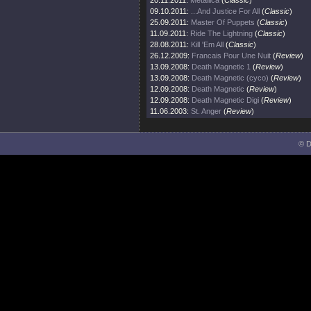
20.11.2011:
Metallica
(
Classic
)
09.10.2011:
...And Justice For All
(
Classic
)
25.09.2011:
Master Of Puppets
(
Classic
)
11.09.2011:
Ride The Lightning
(
Classic
)
28.08.2011:
Kill 'Em All
(
Classic
)
26.12.2009:
Francais Pour Une Nuit
(
Review
)
13.09.2008:
Death Magnetic 1
(
Review
)
13.09.2008:
Death Magnetic (cyco)
(
Review
)
12.09.2008:
Death Magnetic
(
Review
)
12.09.2008:
Death Magnetic Digi
(
Review
)
11.06.2003:
St. Anger
(
Review
)
© D