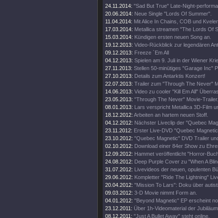
24.11.2014:
"Sad But True" Late-Night-perform
20.06.2014:
Neue Single "Lords Of Summer".
11.04.2014:
Mit Alice In Chains, COB und Kveler
17.03.2014:
Metallica streamen "The Lords Of
15.03.2014:
Kündigen ersten neuen Song an.
19.12.2013:
Video-Rückblick zur legendären An
09.12.2013:
Freeze `Em All
04.12.2013:
Spielen am 9. Juli in der Wiener Kri
27.11.2013:
Stellen 50-minütiges "Garage Inc" 
27.10.2013:
Details zum Antarktis Konzert!
22.07.2013:
Trailer zum "Through The Never" M
14.06.2013:
Video zu cooler "Kill Em All" Über
23.05.2013:
"Through The Never" Movie-Trailer
08.01.2013:
Lars verspricht Metallica 3D-Film u
18.12.2012:
Arbeiten an hartem neuen Stoff.
04.12.2012:
Nächster Liveclip der "Quebec Ma
23.11.2012:
Erster Live-DVD "Quebec Magnetic" 
23.10.2012:
"Quebec Magnetic" DVD Trailer und
02.10.2012:
Download einer 84er Show zu Ehren 
12.09.2012:
Hammet veröffentlicht "Horror-Buch
24.08.2012:
Deep Purple Cover zu "When A Blin
31.07.2012:
Livevideos der neuen, opulenten 
29.06.2012:
Kompletter "Ride The Lightning" Live
20.04.2012:
"Mission To Lars": Doku über autis
09.03.2012:
3-D Movie nimmt Form an.
04.01.2012:
"Beyond Magnetic" EP erscheint no
23.12.2011:
Über 1h-Videomaterial der Jubiläu
08.12.2011:
"Just A Bullet Away" steht online.