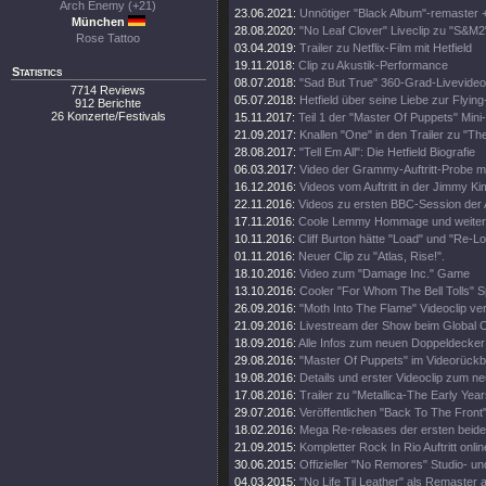
Arch Enemy (+21)
23.06.2021:
Unnötiger "Black Album"-remaster 
München
28.08.2020:
"No Leaf Clover" Liveclip zu "S&M2
Rose Tattoo
03.04.2019:
Trailer zu Netflix-Film mit Hetfield
19.11.2018:
Clip zu Akustik-Performance
Statistics
08.07.2018:
"Sad But True" 360-Grad-Livevideo
7714 Reviews
05.07.2018:
Hetfield über seine Liebe zur Flying
912 Berichte
26 Konzerte/Festivals
15.11.2017:
Teil 1 der "Master Of Puppets" Mini
21.09.2017:
Knallen "One" in den Trailer zu "Th
28.08.2017:
"Tell Em All": Die Hetfield Biografie
06.03.2017:
Video der Grammy-Auftritt-Probe m
16.12.2016:
Videos vom Auftritt in der Jimmy K
22.11.2016:
Videos zu ersten BBC-Session der 
17.11.2016:
Coole Lemmy Hommage und weitere
10.11.2016:
Cliff Burton hätte "Load" und "Re-Lo
01.11.2016:
Neuer Clip zu "Atlas, Rise!".
18.10.2016:
Video zum "Damage Inc." Game
13.10.2016:
Cooler "For Whom The Bell Tolls" S
26.09.2016:
"Moth Into The Flame" Videoclip verö
21.09.2016:
Livestream der Show beim Global Ci
18.09.2016:
Alle Infos zum neuen Doppeldecker
29.08.2016:
"Master Of Puppets" im Videorückbl
19.08.2016:
Details und erster Videoclip zum n
17.08.2016:
Trailer zu "Metallica-The Early Year
29.07.2016:
Veröffentlichen "Back To The Front"
18.02.2016:
Mega Re-releases der ersten beide
21.09.2015:
Kompletter Rock In Rio Auftritt onlin
30.06.2015:
Offizieller "No Remores" Studio- un
04.03.2015:
"No Life Til Leather" als Remaster