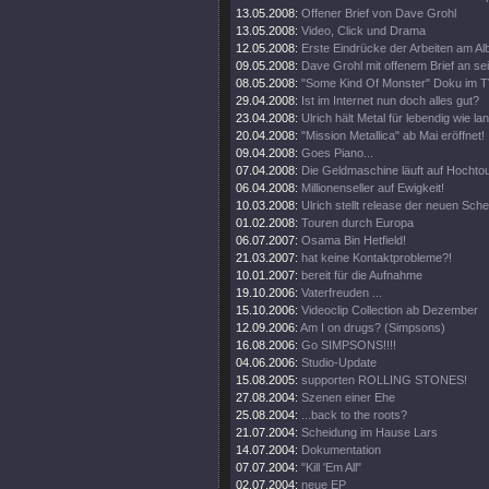
13.05.2008:
Offener Brief von Dave Grohl
13.05.2008:
Video, Click und Drama
12.05.2008:
Erste Eindrücke der Arbeiten am Al
09.05.2008:
Dave Grohl mit offenem Brief an se
08.05.2008:
"Some Kind Of Monster" Doku im T
29.04.2008:
Ist im Internet nun doch alles gut?
23.04.2008:
Ulrich hält Metal für lebendig wie la
20.04.2008:
"Mission Metallica" ab Mai eröffnet!
09.04.2008:
Goes Piano...
07.04.2008:
Die Geldmaschine läuft auf Hochto
06.04.2008:
Millionenseller auf Ewigkeit!
10.03.2008:
Ulrich stellt release der neuen Sch
01.02.2008:
Touren durch Europa
06.07.2007:
Osama Bin Hetfield!
21.03.2007:
hat keine Kontaktprobleme?!
10.01.2007:
bereit für die Aufnahme
19.10.2006:
Vaterfreuden ...
15.10.2006:
Videoclip Collection ab Dezember
12.09.2006:
Am I on drugs? (Simpsons)
16.08.2006:
Go SIMPSONS!!!!
04.06.2006:
Studio-Update
15.08.2005:
supporten ROLLING STONES!
27.08.2004:
Szenen einer Ehe
25.08.2004:
...back to the roots?
21.07.2004:
Scheidung im Hause Lars
14.07.2004:
Dokumentation
07.07.2004:
"Kill 'Em All"
02.07.2004:
neue EP