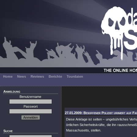
Home
News
Reviews
Berichte
Tourdaten
Anmeldung
Benutzername
Passwort
27.01.2009: Besoffener Polizist uriniert auf Fa
Diese Anklage ist selten – ungebührliches Verh
örtlichen Sicherheitskräfte, die ihn rausschmei
Massachusetts, stellen.
Suche