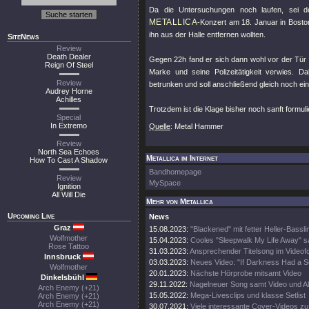
Da die Untersuchungen noch laufen, sei de
METALLICA
-Konzert am 18. Januar in Boston 
ihn aus der Halle entfernen wollten.
SiteNews
Review
Death Dealer
Gegen 22h fand er sich dann wohl vor der Tür wi
Reign Of Steel
Marke und seine Polizeitätigkeit verwies. 
Review
betrunken und soll anschließend gleich noch ei
Audrey Horne
Achilles
Trotzdem ist die Klage bisher noch sanft formuli
Special
In Extremo
Quelle
: Metal Hammer
Review
North Sea Echoes
Metallica im Internet
How To Cast A Shadow
Bandhomepage
Review
MySpace
Ignition
All Will Die
Mehr von Metallica
Upcoming Live
News
Graz
15.08.2023:
"Blackened" mit fetter Heller-Bassli
Wolfmother
15.04.2023:
Cooles "Sleepwalk My Life Away" s
Rose Tattoo
31.03.2023:
Ansprechender Titelsong im Videof
Innsbruck
03.03.2023:
Neues Video: "If Darkness Had a S
Wolfmother
20.01.2023:
Nächste Hörprobe mitsamt Video
Dinkelsbühl
29.11.2022:
Nagelneuer Song samt Video und A
Arch Enemy (+21)
15.05.2022:
Mega-Livesclips und klasse Setlist
Arch Enemy (+21)
Arch Enemy (+21)
30.07.2021:
Viele interessante Cover-Videos zu "