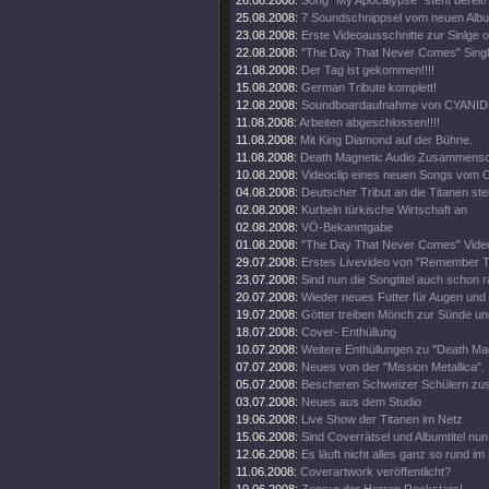
26.08.2008:
Song "My Apocalypse" steht bereit!
25.08.2008:
7 Soundschnippsel vom neuen Alb
23.08.2008:
Erste Videoausschnitte zur Sinlge o
22.08.2008:
"The Day That Never Comes" Singl
21.08.2008:
Der Tag ist gekommen!!!!
15.08.2008:
German Tribute komplett!
12.08.2008:
Soundboardaufnahme von CYANIDE
11.08.2008:
Arbeiten abgeschlossen!!!!
11.08.2008:
Mit King Diamond auf der Bühne.
11.08.2008:
Death Magnetic Audio Zusammenschn
10.08.2008:
Videoclip eines neuen Songs vom O
04.08.2008:
Deutscher Tribut an die Titanen steh
02.08.2008:
Kurbeln türkische Wirtschaft an
02.08.2008:
VÖ-Bekanntgabe
01.08.2008:
"The Day That Never Comes" Video
29.07.2008:
Erstes Livevideo von "Remember 
23.07.2008:
Sind nun die Songtitel auch schon 
20.07.2008:
Wieder neues Futter für Augen und
19.07.2008:
Götter treiben Mönch zur Sünde un
18.07.2008:
Cover- Enthüllung
10.07.2008:
Weitere Enthüllungen zu "Death Mag
07.07.2008:
Neues von der "Mission Metallica".
05.07.2008:
Bescheren Schweizer Schülern zusä
03.07.2008:
Neues aus dem Studio
19.06.2008:
Live Show der Titanen im Netz
15.06.2008:
Sind Coverrätsel und Albumtitel nun 
12.06.2008:
Es läuft nicht alles ganz so rund im
11.06.2008:
Coverartwork veröffentlicht?