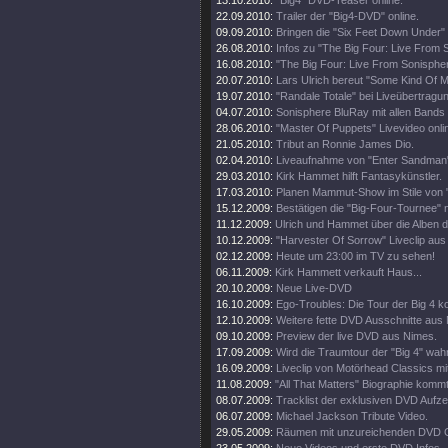
13.10.2010:
"Big4" DVD-Teaser online.
22.09.2010:
Trailer der "Big4-DVD" online.
09.09.2010:
Bringen die "Six Feet Down Under"
26.08.2010:
Infos zu "The Big Four: Live From 
16.08.2010:
"The Big Four: Live From Sonisphe
20.07.2010:
Lars Ulrich bereut "Some Kind Of M
19.07.2010:
"Randale Totale" bei Liveübertragun
04.07.2010:
Sonisphere BluRay mit allen Bands
28.06.2010:
"Master Of Puppets" Livevideo onli
21.05.2010:
Tribut an Ronnie James Dio.
02.04.2010:
Liveaufnahme von "Enter Sandman"
29.03.2010:
Kirk Hammet hilft Fantasykünstler.
17.03.2010:
Planen Mammut-Show im Stile von "
15.12.2009:
Bestätigen die "Big-Four-Tournee" nu
11.12.2009:
Ulrich und Hammet über die Alben 
10.12.2009:
"Harvester Of Sorrow" Liveclip aus
02.12.2009:
Heute um 23:00 im TV zu sehen!
06.11.2009:
Kirk Hammett verkauft Haus...
20.10.2009:
Neue Live-DVD
16.10.2009:
Ego-Troubles: Die Tour der Big 4 k
12.10.2009:
Weitere fette DVD Ausschnitte aus
09.10.2009:
Preview der live DVD aus Nimes.
17.09.2009:
Wird die Traumtour der "Big 4" wah
16.09.2009:
Liveclip von Motörhead Classics m
11.08.2009:
"All That Matters" Biographie kommt
08.07.2009:
Tracklist der exklusiven DVD Aufz
06.07.2009:
Michael Jackson Tribute Video.
29.05.2009:
Räumen mit unzureichenden DVD G