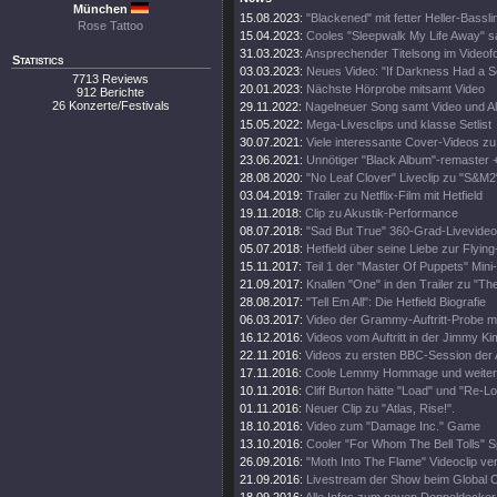
München
15.08.2023:
"Blackened" mit fetter Heller-Bassli
Rose Tattoo
15.04.2023:
Cooles "Sleepwalk My Life Away" s
31.03.2023:
Ansprechender Titelsong im Videof
Statistics
03.03.2023:
Neues Video: "If Darkness Had a S
7713 Reviews
20.01.2023:
Nächste Hörprobe mitsamt Video
912 Berichte
26 Konzerte/Festivals
29.11.2022:
Nagelneuer Song samt Video und A
15.05.2022:
Mega-Livesclips und klasse Setlist
30.07.2021:
Viele interessante Cover-Videos zu "
23.06.2021:
Unnötiger "Black Album"-remaster 
28.08.2020:
"No Leaf Clover" Liveclip zu "S&M2
03.04.2019:
Trailer zu Netflix-Film mit Hetfield
19.11.2018:
Clip zu Akustik-Performance
08.07.2018:
"Sad But True" 360-Grad-Livevideo
05.07.2018:
Hetfield über seine Liebe zur Flying
15.11.2017:
Teil 1 der "Master Of Puppets" Mini
21.09.2017:
Knallen "One" in den Trailer zu "Th
28.08.2017:
"Tell Em All": Die Hetfield Biografie
06.03.2017:
Video der Grammy-Auftritt-Probe m
16.12.2016:
Videos vom Auftritt in der Jimmy K
22.11.2016:
Videos zu ersten BBC-Session der 
17.11.2016:
Coole Lemmy Hommage und weitere
10.11.2016:
Cliff Burton hätte "Load" und "Re-Lo
01.11.2016:
Neuer Clip zu "Atlas, Rise!".
18.10.2016:
Video zum "Damage Inc." Game
13.10.2016:
Cooler "For Whom The Bell Tolls" S
26.09.2016:
"Moth Into The Flame" Videoclip verö
21.09.2016:
Livestream der Show beim Global Ci