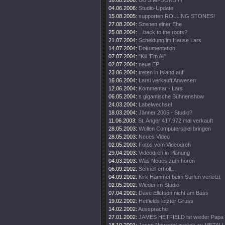
16.08.2006:
Go SIMPSONS!!!!
04.06.2006:
Studio-Update
15.08.2005:
supporten ROLLING STONES!
27.08.2004:
Szenen einer Ehe
25.08.2004:
...back to the roots?
21.07.2004:
Scheidung im Hause Lars
14.07.2004:
Dokumentation
07.07.2004:
"Kill 'Em All"
02.07.2004:
neue EP
23.06.2004:
treten in Island auf
16.06.2004:
Larsi verkauft Anwesen
12.06.2004:
Kommentar - Lars
06.05.2004:
s gigantische Bühnenshow
24.03.2004:
Labelwechsel
18.03.2004:
Jänner 2005 - Studio?
11.06.2003:
St. Anger 417.972 mal verkauft
28.05.2003:
Wollen Computerspiel bringen
28.05.2003:
Neues Video
02.05.2003:
Fotos vom Videodreh
29.04.2003:
Videodreh in Planung
04.03.2003:
Was Neues zum hören
06.09.2002:
Schnell erholt...
04.09.2002:
Kirk Hammet beim Surfen verletzt
02.05.2002:
Wieder im Studio
07.04.2002:
Dave Ellefson nicht am Bass
19.02.2002:
Hetfields letzter Gruss
14.02.2002:
Aussprache
27.01.2002:
JAMES HETFIELD ist wieder Papa