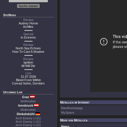
SiteNews
Review
Audrey Horne
Achilles
Special
In Extremo
Review
North Sea Echoes
How To Cast A Shadow
Review
Ignition
All Will Die
Live
21.07.2026
Bleed From Within
Conrad Sohm, Dornbirn
Upcoming Live
Graz
Wolfmother
Metallica im Internet
Innsbruck
Bandhomepage
Wolfmother
MySpace
Dinkelsbühl
Arch Enemy (+21)
Mehr von Metallica
Arch Enemy (+21)
Arch Enemy (+21)
News