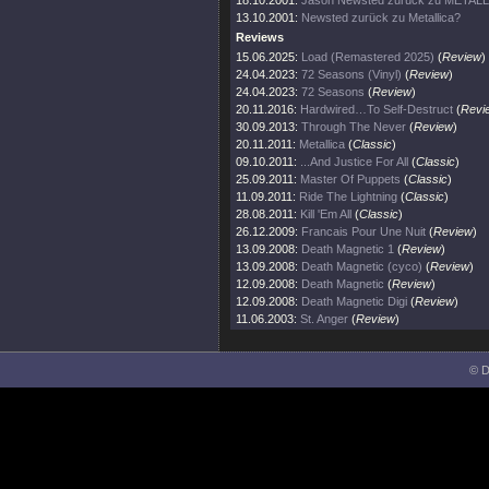
18.10.2001:
Jason Newsted zurück zu METAL
13.10.2001:
Newsted zurück zu Metallica?
Reviews
15.06.2025:
Load (Remastered 2025)
(
Review
)
24.04.2023:
72 Seasons (Vinyl)
(
Review
)
24.04.2023:
72 Seasons
(
Review
)
20.11.2016:
Hardwired…To Self-Destruct
(
Revi
30.09.2013:
Through The Never
(
Review
)
20.11.2011:
Metallica
(
Classic
)
09.10.2011:
...And Justice For All
(
Classic
)
25.09.2011:
Master Of Puppets
(
Classic
)
11.09.2011:
Ride The Lightning
(
Classic
)
28.08.2011:
Kill 'Em All
(
Classic
)
26.12.2009:
Francais Pour Une Nuit
(
Review
)
13.09.2008:
Death Magnetic 1
(
Review
)
13.09.2008:
Death Magnetic (cyco)
(
Review
)
12.09.2008:
Death Magnetic
(
Review
)
12.09.2008:
Death Magnetic Digi
(
Review
)
11.06.2003:
St. Anger
(
Review
)
© D