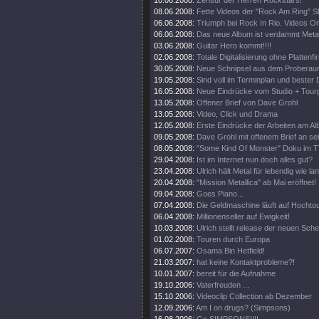
10.06.2008:
Zensur der Herren Rockstars!
08.06.2008:
Fette Videos der "Rock Am Ring" 
06.06.2008:
Triumph bei Rock In Rio. Videos On
06.06.2008:
Das neue Album ist verdammt Metal
03.06.2008:
Guitar Hero kommt!!!!
02.06.2008:
Totale Digitalisierung ohne Plattenf
30.05.2008:
Neue Schnipsel aus dem Proberau
19.05.2008:
Sind voll im Terminplan und bester 
16.05.2008:
Neue Eindrücke vom Studio + Tourp
13.05.2008:
Offener Brief von Dave Grohl
13.05.2008:
Video, Click und Drama
12.05.2008:
Erste Eindrücke der Arbeiten am Al
09.05.2008:
Dave Grohl mit offenem Brief an se
08.05.2008:
"Some Kind Of Monster" Doku im T
29.04.2008:
Ist im Internet nun doch alles gut?
23.04.2008:
Ulrich hält Metal für lebendig wie la
20.04.2008:
"Mission Metallica" ab Mai eröffnet!
09.04.2008:
Goes Piano...
07.04.2008:
Die Geldmaschine läuft auf Hochto
06.04.2008:
Millionenseller auf Ewigkeit!
10.03.2008:
Ulrich stellt release der neuen Sch
01.02.2008:
Touren durch Europa
06.07.2007:
Osama Bin Hetfield!
21.03.2007:
hat keine Kontaktprobleme?!
10.01.2007:
bereit für die Aufnahme
19.10.2006:
Vaterfreuden ...
15.10.2006:
Videoclip Collection ab Dezember
12.09.2006:
Am I on drugs? (Simpsons)