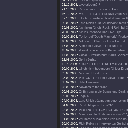
04.11.2008:
Robert Trujillo spricht über seine V
21.10.2008:
Live erleben?!?
21.10.2008:
Deutschland Torudaten fixiert!
16.10.2008:
Erste Torudaten inklusive Wien-Sh
07.10.2008:
Ulrich mit weiteren Anekdoten der 8
30.09.2008:
Lars Ulrich zum Sound von"Death 
23.09.2008:
Nominiert für die Rock N Roll Hall 
20.09.2008:
Neues Interview und Live Clips.
19.09.2008:
Fehler bei "Death Magnetic" Produk
18.09.2008:
Mit neuem Charterfolg ins Buch de
17.09.2008:
Keine Interviews mit Filesharern...
15.09.2008:
Presskonferenz aus Berlin online!
14.09.2008:
Coole Kurzfilme zum Berlin Konzert 
12.09.2008:
Berlin Setlist!
11.09.2008:
KOMPLETTER DEATH MAGNETIC 
10.09.2008:
Ulrich nicht besonders fähiger Drum
09.09.2008:
Machine Head Fans!
08.09.2008:
Von Dave Grohl interviewt - Video!!!
08.09.2008:
3Sat Interview!!!
08.09.2008:
Newbies to the front!!!
06.09.2008:
Einführung in die Songs und Dank a
05.09.2008:
Legal 6
04.09.2008:
Lars Ulrich träumt von guten alten Z
04.09.2008:
Death Magnetic Leak?!?
02.09.2008:
Video zu "The Day That Never Come
02.09.2008:
Man höre die Studioversion von "Cy
31.08.2008:
Wir hören Ausschnitte von allen ne
28.08.2008:
Rick Rubin im Interview zu Gerüch