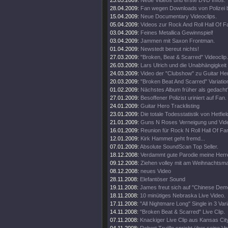
23.05.2009:
Neue Videos und erste DVD Infos.
28.04.2009:
Fan wegen Downloads von Polizei 
15.04.2009:
Neue Documentary Videoclips.
05.04.2009:
Videos zur Rock And Roll Hall Of 
03.04.2009:
Feines Metallica Gewinnspiel!
03.04.2009:
Jammen mit Saxon Frontman.
01.04.2009:
Newstedt bereut nichts!
27.03.2009:
"Broken, Beat & Scarred" Videoclip.
26.03.2009:
Lars Ulrich und die Unabhängigkeit
24.03.2009:
Video der "Clubshow" zu Guitar He
20.03.2009:
"Broken Beat And Scarred" Variatio
01.02.2009:
Nächstes Album früher als gedacht
27.01.2009:
Besoffener Polizist uriniert auf Fan.
24.01.2009:
Guitar Hero Tracklisting
23.01.2009:
Die totale Todesstatistik von Hetfiel
21.01.2009:
Guns N Roses Verneigung und Video
16.01.2009:
Reunion für Rock N Roll Hall Of Fa
12.01.2009:
Kirk Hammet geht fremd...
07.01.2009:
Absolute SoundScan Top Seller.
18.12.2008:
Verdammt gute Parodie meine Herr
09.12.2008:
Ziehen volley mit am Weihnachtsma
08.12.2008:
neues Video
28.11.2008:
Elefantöser Sound
19.11.2008:
James freut sich auf "Chinese Dem
18.11.2008:
10 minütiges Nebraska Live Video.
17.11.2008:
"All Nightmare Long" Single in 3 Var
14.11.2008:
"Broken Beat & Scarred" Live Clip.
07.11.2008:
Knackiger Live Clip aus Kansas Cit