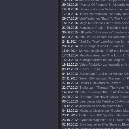
18.09.2016:
Alle Infos zum neuen Doppeldecker
29.08.2016:
"Master Of Puppets" im Videorückbl
19.08.2016:
Details und erster Videoclip zum n
17.08.2016:
Trailer zu "Metallica-The Early Year
29.07.2016:
Veröffentlichen "Back To The Front"
18.02.2016:
Mega Re-releases der ersten beide
21.09.2015:
Kompletter Rock In Rio Auftritt onlin
30.06.2015:
Offizieller "No Remores" Studio- un
04.03.2015:
"No Life Til Leather" als Remaster
24.11.2014:
"Sad But True" Late-Night-perform
20.06.2014:
Neue Single "Lords Of Summer".
11.04.2014:
Mit Alice In Chains, COB und Kveler
17.03.2014:
Metallica streamen "The Lords Of
15.03.2014:
Kündigen ersten neuen Song an.
19.12.2013:
Video-Rückblick zur legendären An
09.12.2013:
Freeze `Em All
04.12.2013:
Spielen am 9. Juli in der Wiener Kri
27.11.2013:
Stellen 50-minütiges "Garage Inc" 
27.10.2013:
Details zum Antarktis Konzert!
22.07.2013:
Trailer zum "Through The Never" M
14.06.2013:
Video zu cooler "Kill Em All" Über
23.05.2013:
"Through The Never" Movie-Trailer
08.01.2013:
Lars verspricht Metallica 3D-Film u
18.12.2012:
Arbeiten an hartem neuen Stoff.
04.12.2012:
Nächster Liveclip der "Quebec Ma
23.11.2012:
Erster Live-DVD "Quebec Magnetic" 
23.10.2012:
"Quebec Magnetic" DVD Trailer und
02.10.2012:
Download einer 84er Show zu Ehren 