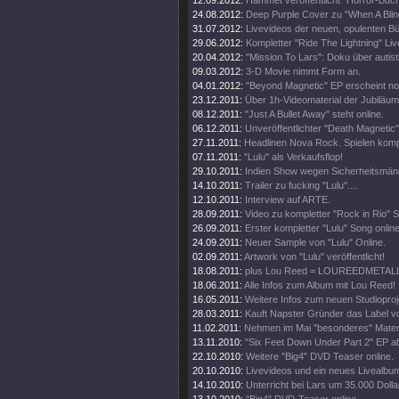
12.09.2012:
Hammet veröffentlicht "Horror-Buch
24.08.2012:
Deep Purple Cover zu "When A Blin
31.07.2012:
Livevideos der neuen, opulenten 
29.06.2012:
Kompletter "Ride The Lightning" Live
20.04.2012:
"Mission To Lars": Doku über autis
09.03.2012:
3-D Movie nimmt Form an.
04.01.2012:
"Beyond Magnetic" EP erscheint no
23.12.2011:
Über 1h-Videomaterial der Jubiläu
08.12.2011:
"Just A Bullet Away" steht online.
06.12.2011:
Unveröffentlichter "Death Magnetic
27.11.2011:
Headlinen Nova Rock. Spielen komp
07.11.2011:
"Lulu" als Verkaufsflop!
29.10.2011:
Indien Show wegen Sicherheitsmän
14.10.2011:
Trailer zu fucking "Lulu"....
12.10.2011:
Interview auf ARTE.
28.09.2011:
Video zu kompletter "Rock in Rio" 
26.09.2011:
Erster kompletter "Lulu" Song online
24.09.2011:
Neuer Sample von "Lulu" Online.
02.09.2011:
Artwork von "Lulu" veröffentlicht!
18.08.2011:
plus Lou Reed = LOUREEDMETAL
18.06.2011:
Alle Infos zum Album mit Lou Reed!
16.05.2011:
Weitere Infos zum neuen Studioproj
28.03.2011:
Kauft Napster Gründer das Label vo
11.02.2011:
Nehmen im Mai "besonderes" Materi
13.11.2010:
"Six Feet Down Under Part 2" EP a
22.10.2010:
Weitere "Big4" DVD Teaser online.
20.10.2010:
Livevideos und ein neues Livealbu
14.10.2010:
Unterricht bei Lars um 35.000 Dolla