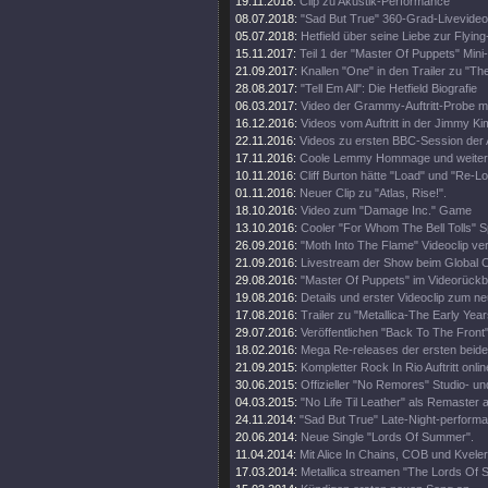
19.11.2018:
Clip zu Akustik-Performance
08.07.2018:
"Sad But True" 360-Grad-Livevideo
05.07.2018:
Hetfield über seine Liebe zur Flying
15.11.2017:
Teil 1 der "Master Of Puppets" Mini
21.09.2017:
Knallen "One" in den Trailer zu "Th
28.08.2017:
"Tell Em All": Die Hetfield Biografie
06.03.2017:
Video der Grammy-Auftritt-Probe m
16.12.2016:
Videos vom Auftritt in der Jimmy K
22.11.2016:
Videos zu ersten BBC-Session der 
17.11.2016:
Coole Lemmy Hommage und weitere
10.11.2016:
Cliff Burton hätte "Load" und "Re-Lo
01.11.2016:
Neuer Clip zu "Atlas, Rise!".
18.10.2016:
Video zum "Damage Inc." Game
13.10.2016:
Cooler "For Whom The Bell Tolls" S
26.09.2016:
"Moth Into The Flame" Videoclip verö
21.09.2016:
Livestream der Show beim Global Ci
29.08.2016:
"Master Of Puppets" im Videorückbl
19.08.2016:
Details und erster Videoclip zum n
17.08.2016:
Trailer zu "Metallica-The Early Year
29.07.2016:
Veröffentlichen "Back To The Front"
18.02.2016:
Mega Re-releases der ersten beide
21.09.2015:
Kompletter Rock In Rio Auftritt onlin
30.06.2015:
Offizieller "No Remores" Studio- un
04.03.2015:
"No Life Til Leather" als Remaster
24.11.2014:
"Sad But True" Late-Night-perform
20.06.2014:
Neue Single "Lords Of Summer".
11.04.2014:
Mit Alice In Chains, COB und Kveler
17.03.2014:
Metallica streamen "The Lords Of