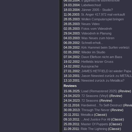
06.05.2004:
s gigantische Bühnenshow
24.03.2004:
Labelwechsel
18.03.2004:
Jänner 2005 - Studio?
11.06.2003:
St. Anger 417.972 mal verkauft
28.05.2003:
Wollen Computerspiel bringen
28.05.2003:
Neues Video
02.05.2003:
Fotos vom Videodreh
29.04.2003:
Videodreh in Planung
04.03.2003:
Was Neues zum hören
06.09.2002:
Schnell erholt...
04.09.2002:
Kirk Hammet beim Surfen verletzt
02.05.2002:
Wieder im Studio
07.04.2002:
Dave Ellefson nicht am Bass
19.02.2002:
Hetfields letzter Gruss
14.02.2002:
Aussprache
27.01.2002:
JAMES HETFIELD ist wieder Papa
18.10.2001:
Jason Newsted zurück zu METAL
13.10.2001:
Newsted zurück zu Metallica?
Reviews
15.06.2025:
Load (Remastered 2025)
(
Review
)
24.04.2023:
72 Seasons (Vinyl)
(
Review
)
24.04.2023:
72 Seasons
(
Review
)
20.11.2016:
Hardwired…To Self-Destruct
(
Revi
30.09.2013:
Through The Never
(
Review
)
20.11.2011:
Metallica
(
Classic
)
09.10.2011:
...And Justice For All
(
Classic
)
25.09.2011:
Master Of Puppets
(
Classic
)
11.09.2011:
Ride The Lightning
(
Classic
)