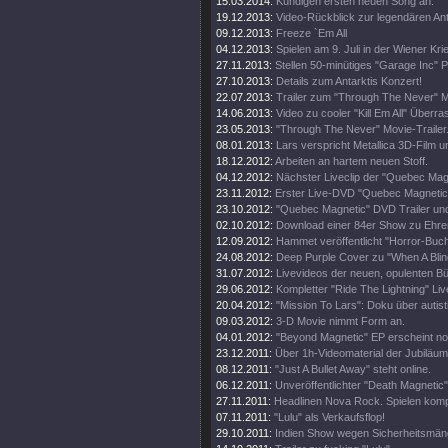
15.03.2014:
Kündigen ersten neuen Song an.
19.12.2013:
Video-Rückblick zur legendären An
09.12.2013:
Freeze `Em All
04.12.2013:
Spielen am 9. Juli in der Wiener Kri
27.11.2013:
Stellen 50-minütiges "Garage Inc" 
27.10.2013:
Details zum Antarktis Konzert!
22.07.2013:
Trailer zum "Through The Never" M
14.06.2013:
Video zu cooler "Kill Em All" Über
23.05.2013:
"Through The Never" Movie-Trailer
08.01.2013:
Lars verspricht Metallica 3D-Film u
18.12.2012:
Arbeiten an hartem neuen Stoff.
04.12.2012:
Nächster Liveclip der "Quebec Ma
23.11.2012:
Erster Live-DVD "Quebec Magnetic" 
23.10.2012:
"Quebec Magnetic" DVD Trailer und
02.10.2012:
Download einer 84er Show zu Ehren 
12.09.2012:
Hammet veröffentlicht "Horror-Buch
24.08.2012:
Deep Purple Cover zu "When A Blin
31.07.2012:
Livevideos der neuen, opulenten 
29.06.2012:
Kompletter "Ride The Lightning" Live
20.04.2012:
"Mission To Lars": Doku über autis
09.03.2012:
3-D Movie nimmt Form an.
04.01.2012:
"Beyond Magnetic" EP erscheint no
23.12.2011:
Über 1h-Videomaterial der Jubiläu
08.12.2011:
"Just A Bullet Away" steht online.
06.12.2011:
Unveröffentlichter "Death Magnetic
27.11.2011:
Headlinen Nova Rock. Spielen komp
07.11.2011:
"Lulu" als Verkaufsflop!
29.10.2011:
Indien Show wegen Sicherheitsmän