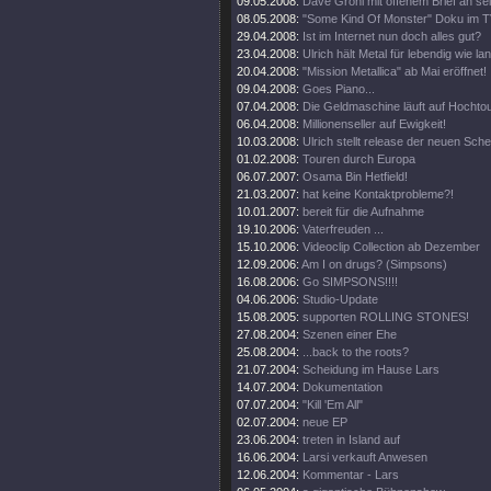
09.05.2008:
Dave Grohl mit offenem Brief an se
08.05.2008:
"Some Kind Of Monster" Doku im T
29.04.2008:
Ist im Internet nun doch alles gut?
23.04.2008:
Ulrich hält Metal für lebendig wie la
20.04.2008:
"Mission Metallica" ab Mai eröffnet!
09.04.2008:
Goes Piano...
07.04.2008:
Die Geldmaschine läuft auf Hochto
06.04.2008:
Millionenseller auf Ewigkeit!
10.03.2008:
Ulrich stellt release der neuen Sch
01.02.2008:
Touren durch Europa
06.07.2007:
Osama Bin Hetfield!
21.03.2007:
hat keine Kontaktprobleme?!
10.01.2007:
bereit für die Aufnahme
19.10.2006:
Vaterfreuden ...
15.10.2006:
Videoclip Collection ab Dezember
12.09.2006:
Am I on drugs? (Simpsons)
16.08.2006:
Go SIMPSONS!!!!
04.06.2006:
Studio-Update
15.08.2005:
supporten ROLLING STONES!
27.08.2004:
Szenen einer Ehe
25.08.2004:
...back to the roots?
21.07.2004:
Scheidung im Hause Lars
14.07.2004:
Dokumentation
07.07.2004:
"Kill 'Em All"
02.07.2004:
neue EP
23.06.2004:
treten in Island auf
16.06.2004:
Larsi verkauft Anwesen
12.06.2004:
Kommentar - Lars