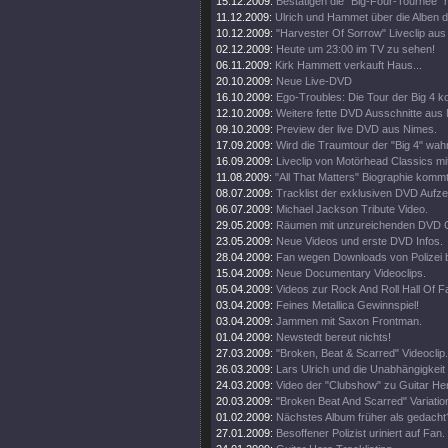
15.12.2009:
Bestätigen die "Big-Four-Tournee" nu
11.12.2009:
Ulrich und Hammet über die Alben 
10.12.2009:
"Harvester Of Sorrow" Liveclip aus
02.12.2009:
Heute um 23:00 im TV zu sehen!
06.11.2009:
Kirk Hammett verkauft Haus...
20.10.2009:
Neue Live-DVD
16.10.2009:
Ego-Troubles: Die Tour der Big 4 k
12.10.2009:
Weitere fette DVD Ausschnitte aus
09.10.2009:
Preview der live DVD aus Nimes.
17.09.2009:
Wird die Traumtour der "Big 4" wah
16.09.2009:
Liveclip von Motörhead Classics m
11.08.2009:
"All That Matters" Biographie kommt
08.07.2009:
Tracklist der exklusiven DVD Aufz
06.07.2009:
Michael Jackson Tribute Video.
29.05.2009:
Räumen mit unzureichenden DVD G
23.05.2009:
Neue Videos und erste DVD Infos.
28.04.2009:
Fan wegen Downloads von Polizei 
15.04.2009:
Neue Documentary Videoclips.
05.04.2009:
Videos zur Rock And Roll Hall Of 
03.04.2009:
Feines Metallica Gewinnspiel!
03.04.2009:
Jammen mit Saxon Frontman.
01.04.2009:
Newstedt bereut nichts!
27.03.2009:
"Broken, Beat & Scarred" Videoclip.
26.03.2009:
Lars Ulrich und die Unabhängigkeit
24.03.2009:
Video der "Clubshow" zu Guitar He
20.03.2009:
"Broken Beat And Scarred" Variatio
01.02.2009:
Nächstes Album früher als gedacht
27.01.2009:
Besoffener Polizist uriniert auf Fan.