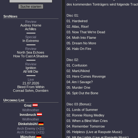
des kommenden Tonträgers wird folgende Track
Disc 01:
SiteNews
01. Hardwired
Review
Audrey Horne
02. Atlas, Rise!
Achilles
03. Now That We're Dead
Special
04. Moth Into Flame
In Extremo
05. Dream No More
Review
06. Halo On Fire
North Sea Echoes
How To Cast A Shadow
Disc 02:
Review
01. Confusion
Ignition
02. ManUNkind
All Will Die
03. Here Comes Revenge
Live
04. Am I Savage?
21.07.2026
Bleed From Within
05. Murder One
Conrad Sohm, Dornbirn
06. Spit Out the Bone
Upcoming Live
Disc 03 (Bonus):
Graz
01. Lords of Summer
Wolfmother
Innsbruck
02. Ronnie Rising Medley
Wolfmother
03. When a Blind Man Cries
Dinkelsbühl
04. Remember Tomorrow
Arch Enemy (+21)
05. Helpless (Live at Rasputin Music)
Arch Enemy (+21)
München
06. Hit the Lights (Live at Rasputin Music)