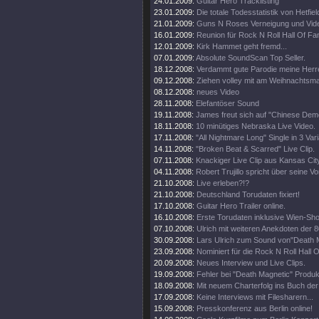
24.01.2009:
Guitar Hero Tracklisting
23.01.2009:
Die totale Todesstatistik von Hetfiel
21.01.2009:
Guns N Roses Verneigung und Video
16.01.2009:
Reunion für Rock N Roll Hall Of Fa
12.01.2009:
Kirk Hammet geht fremd...
07.01.2009:
Absolute SoundScan Top Seller.
18.12.2008:
Verdammt gute Parodie meine Herr
09.12.2008:
Ziehen volley mit am Weihnachtsma
08.12.2008:
neues Video
28.11.2008:
Elefantöser Sound
19.11.2008:
James freut sich auf "Chinese Dem
18.11.2008:
10 minütiges Nebraska Live Video.
17.11.2008:
"All Nightmare Long" Single in 3 Var
14.11.2008:
"Broken Beat & Scarred" Live Clip.
07.11.2008:
Knackiger Live Clip aus Kansas Cit
04.11.2008:
Robert Trujillo spricht über seine V
21.10.2008:
Live erleben?!?
21.10.2008:
Deutschland Torudaten fixiert!
17.10.2008:
Guitar Hero Trailer online.
16.10.2008:
Erste Torudaten inklusive Wien-Sh
07.10.2008:
Ulrich mit weiteren Anekdoten der 8
30.09.2008:
Lars Ulrich zum Sound von"Death 
23.09.2008:
Nominiert für die Rock N Roll Hall 
20.09.2008:
Neues Interview und Live Clips.
19.09.2008:
Fehler bei "Death Magnetic" Produk
18.09.2008:
Mit neuem Charterfolg ins Buch de
17.09.2008:
Keine Interviews mit Filesharern...
15.09.2008:
Presskonferenz aus Berlin online!