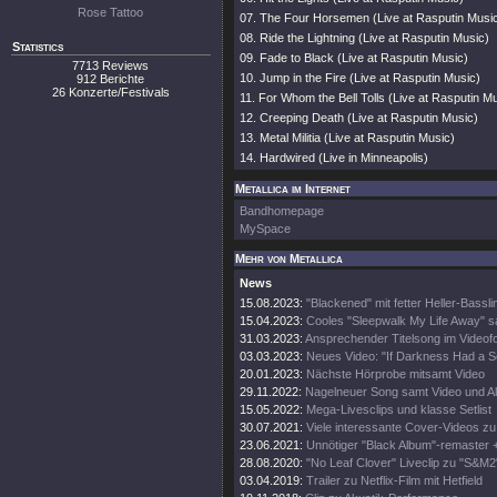
Rose Tattoo
07. The Four Horsemen (Live at Rasputin Musi
08. Ride the Lightning (Live at Rasputin Music)
Statistics
09. Fade to Black (Live at Rasputin Music)
7713 Reviews
10. Jump in the Fire (Live at Rasputin Music)
912 Berichte
26 Konzerte/Festivals
11. For Whom the Bell Tolls (Live at Rasputin M
12. Creeping Death (Live at Rasputin Music)
13. Metal Militia (Live at Rasputin Music)
14. Hardwired (Live in Minneapolis)
Metallica im Internet
Bandhomepage
MySpace
Mehr von Metallica
News
15.08.2023:
"Blackened" mit fetter Heller-Bassli
15.04.2023:
Cooles "Sleepwalk My Life Away" s
31.03.2023:
Ansprechender Titelsong im Videof
03.03.2023:
Neues Video: "If Darkness Had a S
20.01.2023:
Nächste Hörprobe mitsamt Video
29.11.2022:
Nagelneuer Song samt Video und A
15.05.2022:
Mega-Livesclips und klasse Setlist
30.07.2021:
Viele interessante Cover-Videos zu "
23.06.2021:
Unnötiger "Black Album"-remaster 
28.08.2020:
"No Leaf Clover" Liveclip zu "S&M2
03.04.2019:
Trailer zu Netflix-Film mit Hetfield