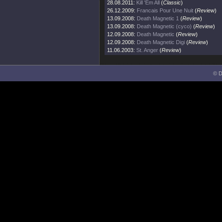
28.08.2011:
Kill 'Em All
(
Classic
)
26.12.2009:
Francais Pour Une Nuit
(
Review
)
13.09.2008:
Death Magnetic 1
(
Review
)
13.09.2008:
Death Magnetic (cyco)
(
Review
)
12.09.2008:
Death Magnetic
(
Review
)
12.09.2008:
Death Magnetic Digi
(
Review
)
11.06.2003:
St. Anger
(
Review
)
© D