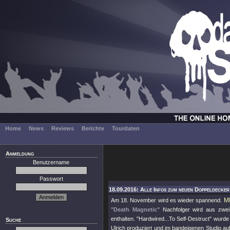
Home
News
Reviews
Berichte
Tourdaten
Anmeldung
Benutzername
Passwort
18.09.2016: Alle Infos zum neuen Doppeldecker
M
Am 18. November wird es wieder spannend.
"Death Magnetic"
Nachfolger wird aus zwei
enthalten. "Hardwired...To Self-Destruct" wu
Suche
Ulrich produziert und im bandeigenen Studio a