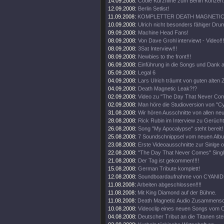
14.09.2008:
Coole Kurzfilme zum Berlin Konzert 
12.09.2008:
Berlin Setlist!
11.09.2008:
KOMPLETTER DEATH MAGNETIC 
10.09.2008:
Ulrich nicht besonders fähiger Drum
09.09.2008:
Machine Head Fans!
08.09.2008:
Von Dave Grohl interviewt - Video!!!
08.09.2008:
3Sat Interview!!!
08.09.2008:
Newbies to the front!!!
06.09.2008:
Einführung in die Songs und Dank a
05.09.2008:
Legal 6
04.09.2008:
Lars Ulrich träumt von guten alten Z
04.09.2008:
Death Magnetic Leak?!?
02.09.2008:
Video zu "The Day That Never Come
02.09.2008:
Man höre die Studioversion von "Cy
31.08.2008:
Wir hören Ausschnitte von allen ne
28.08.2008:
Rick Rubin im Interview zu Gerüch
26.08.2008:
Song "My Apocalypse" steht bereit!
25.08.2008:
7 Soundschnippsel vom neuen Alb
23.08.2008:
Erste Videoausschnitte zur Sinlge o
22.08.2008:
"The Day That Never Comes" Singl
21.08.2008:
Der Tag ist gekommen!!!!
15.08.2008:
German Tribute komplett!
12.08.2008:
Soundboardaufnahme von CYANIDE
11.08.2008:
Arbeiten abgeschlossen!!!!
11.08.2008:
Mit King Diamond auf der Bühne.
11.08.2008:
Death Magnetic Audio Zusammenschn
10.08.2008:
Videoclip eines neuen Songs vom O
04.08.2008:
Deutscher Tribut an die Titanen steh