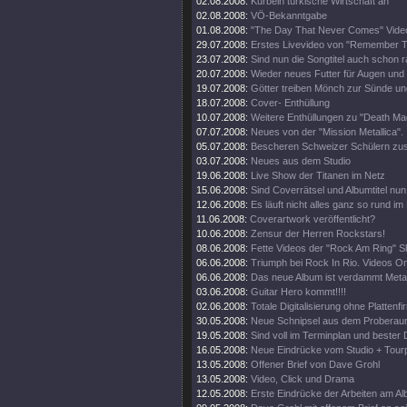
02.08.2008:
Kurbeln türkische Wirtschaft an
02.08.2008:
VÖ-Bekanntgabe
01.08.2008:
"The Day That Never Comes" Video
29.07.2008:
Erstes Livevideo von "Remember 
23.07.2008:
Sind nun die Songtitel auch schon 
20.07.2008:
Wieder neues Futter für Augen und
19.07.2008:
Götter treiben Mönch zur Sünde un
18.07.2008:
Cover- Enthüllung
10.07.2008:
Weitere Enthüllungen zu "Death Mag
07.07.2008:
Neues von der "Mission Metallica".
05.07.2008:
Bescheren Schweizer Schülern zusä
03.07.2008:
Neues aus dem Studio
19.06.2008:
Live Show der Titanen im Netz
15.06.2008:
Sind Coverrätsel und Albumtitel nun 
12.06.2008:
Es läuft nicht alles ganz so rund im
11.06.2008:
Coverartwork veröffentlicht?
10.06.2008:
Zensur der Herren Rockstars!
08.06.2008:
Fette Videos der "Rock Am Ring" 
06.06.2008:
Triumph bei Rock In Rio. Videos On
06.06.2008:
Das neue Album ist verdammt Metal
03.06.2008:
Guitar Hero kommt!!!!
02.06.2008:
Totale Digitalisierung ohne Plattenf
30.05.2008:
Neue Schnipsel aus dem Proberau
19.05.2008:
Sind voll im Terminplan und bester 
16.05.2008:
Neue Eindrücke vom Studio + Tourp
13.05.2008:
Offener Brief von Dave Grohl
13.05.2008:
Video, Click und Drama
12.05.2008:
Erste Eindrücke der Arbeiten am Al