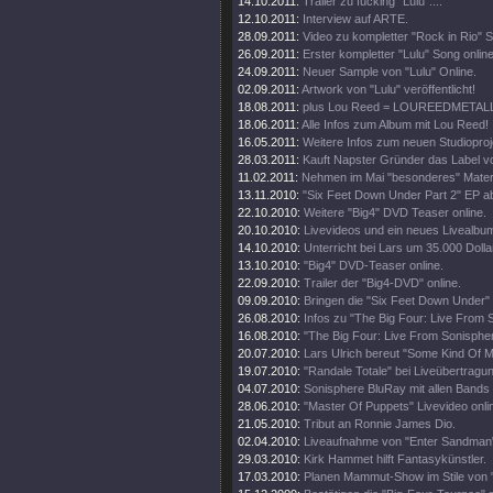
14.10.2011:
Trailer zu fucking "Lulu"....
12.10.2011:
Interview auf ARTE.
28.09.2011:
Video zu kompletter "Rock in Rio" 
26.09.2011:
Erster kompletter "Lulu" Song online
24.09.2011:
Neuer Sample von "Lulu" Online.
02.09.2011:
Artwork von "Lulu" veröffentlicht!
18.08.2011:
plus Lou Reed = LOUREEDMETAL
18.06.2011:
Alle Infos zum Album mit Lou Reed!
16.05.2011:
Weitere Infos zum neuen Studioproj
28.03.2011:
Kauft Napster Gründer das Label vo
11.02.2011:
Nehmen im Mai "besonderes" Materi
13.11.2010:
"Six Feet Down Under Part 2" EP a
22.10.2010:
Weitere "Big4" DVD Teaser online.
20.10.2010:
Livevideos und ein neues Livealbu
14.10.2010:
Unterricht bei Lars um 35.000 Dolla
13.10.2010:
"Big4" DVD-Teaser online.
22.09.2010:
Trailer der "Big4-DVD" online.
09.09.2010:
Bringen die "Six Feet Down Under"
26.08.2010:
Infos zu "The Big Four: Live From 
16.08.2010:
"The Big Four: Live From Sonisphe
20.07.2010:
Lars Ulrich bereut "Some Kind Of M
19.07.2010:
"Randale Totale" bei Liveübertragun
04.07.2010:
Sonisphere BluRay mit allen Bands
28.06.2010:
"Master Of Puppets" Livevideo onli
21.05.2010:
Tribut an Ronnie James Dio.
02.04.2010:
Liveaufnahme von "Enter Sandman"
29.03.2010:
Kirk Hammet hilft Fantasykünstler.
17.03.2010:
Planen Mammut-Show im Stile von "