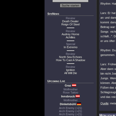
Rhythm: Hat
Lars: Er ha
SiteNews
an und dann
Review
Death Dealer
kommt danac
Reign Of Steel
Beitrag war:
Review
Songs nich
Audrey Horne
schlaft...". 
Achilles
er uns öfter
Special
In Extremo
Rhythm: Du 
Review
genommen. 
North Sea Echoes
How To Cast A Shadow
Lars: Frühe
Review
Aber dann wa
Ignition
All Will Die
bin nicht Jo
Jungs. Wenn
Upcoming Live
können. Abe
Graz
Füßen das zu
Wolfmother
Schlagzeugs
Rose Tattoo
Innsbruck
und das reic
Wolfmother
Quelle
: met
Dinkelsbühl
Arch Enemy (+21)
Arch Enemy (+21)
Arch Enemy (+21)
Metallica im