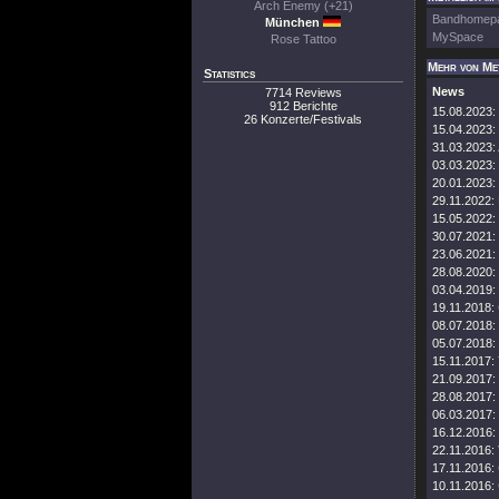
Arch Enemy (+21)
Bandhomep
München
MySpace
Rose Tattoo
Mehr von Me
Statistics
News
7714 Reviews
912 Berichte
15.08.2023:
26 Konzerte/Festivals
15.04.2023:
31.03.2023:
03.03.2023:
20.01.2023:
29.11.2022:
15.05.2022:
30.07.2021:
23.06.2021:
28.08.2020:
03.04.2019:
19.11.2018:
08.07.2018:
05.07.2018:
15.11.2017:
21.09.2017:
28.08.2017:
06.03.2017:
16.12.2016:
22.11.2016:
17.11.2016:
10.11.2016: