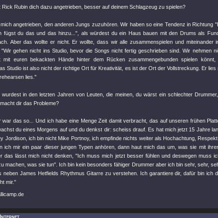
 Rick Rubin dich dazu angetrieben, besser auf deinem Schlagzeug zu spielen?
t mich angetrieben, den anderen Jungs zuzuhören. Wir haben so eine Tendenz in Richtung 
 fügst du das und das hinzu...", als würdest du ein Haus bauen mit den Drums als Fun
h. Aber das wollte er nicht. Er wollte, dass wir alle zusammenspielen und miteinander i
 "Wir gehen nicht ins Studio, bevor die Songs nicht fertig geschrieben sind. Wir nehmen ni
t mit euren bekackten Hände hinter dem Rücken zusammengebunden spielen könnt, 
Das Studio ist also nicht der richtige Ort für Kreativität, es ist der Ort der Vollstreckung. Er lie
 rehearsen lies."
wurdest in den letzten Jahren von Leuten, die meinen, du wärst ein schlechter Drummer,
macht dir das Probleme?
r war das so... Und ich habe eine Menge Zeit damit verbracht, das auf unseren frühen Pla
chst du eines Morgens auf und du denkst dir: scheiss drauf. Es hat mich jetzt 15 Jahre lan
ey Jordison, ich bin nicht Mike Portnoy, ich empfinde nichts weiter als Hochachtung, Respek
 ich mir ein paar dieser jungen Typen anhören, dann haut mich das um, was sie mit ih
r das lässt mich nicht denken, "Ich muss mich jetzt besser fühlen und deswegen muss ich
 machen, was sie tun". Ich bin kein besonders fähiger Drummer aber ich bin sehr, sehr, sehr
 neben James Hetfields Rhythmus Gitarre zu verstehen. Ich garantiere dir, dafür bin ich d
ht mir."
allicamp.de
 Internet