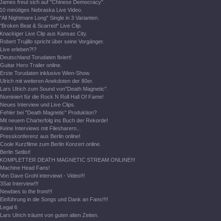
James freut sich auf "Chinese Democracy".
10 minütiges Nebraska Live Video.
"All Nightmare Long" Single in 3 Varianten.
"Broken Beat & Scarred" Live Clip.
Knackiger Live Clip aus Kansas City.
Robert Trujillo spricht über seine Vorgänger.
Live erleben?!?
Deutschland Torudaten fixiert!
Guitar Hero Trailer online.
Erste Torudaten inklusive Wien-Show.
Ulrich mit weiteren Anekdoten der 80er.
Lars Ulrich zum Sound von"Death Magnetic".
Nominiert für die Rock N Roll Hall Of Fame!
Neues Interview und Live Clips.
Fehler bei "Death Magnetic" Produktion?
Mit neuem Charterfolg ins Buch der Rekorde!
Keine Interviews mit Filesharern...
Presskonferenz aus Berlin online!
Coole Kurzfilme zum Berlin Konzert online.
Berlin Setlist!
KOMPLETTER DEATH MAGNETIC STREAM ONLINE!!!
Machine Head Fans!
Von Dave Grohl interviewt - Video!!!
3Sat Interview!!!
Newbies to the front!!!
Einführung in die Songs und Dank an Fans!!!!
Legal 6
Lars Ulrich träumt von guten alten Zeiten.