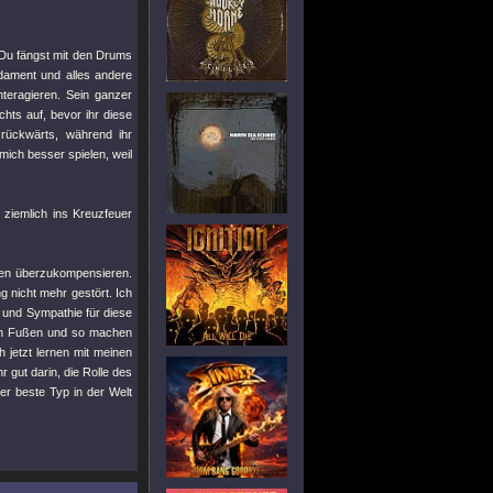
"Du fängst mit den Drums
dament und alles andere
nteragieren. Sein ganzer
chts auf, bevor ihr diese
rückwärts, während ihr
s mich besser spielen, weil
 ziemlich ins Kreuzfeuer
tten überzukompensieren.
g nicht mehr gestört. Ich
t und Sympathie für diese
ren Fußen und so machen
 jetzt lernen mit meinen
 gut darin, die Rolle des
er beste Typ in der Welt