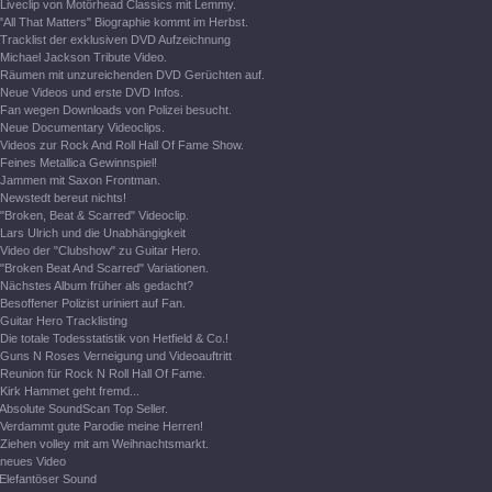
Liveclip von Motörhead Classics mit Lemmy.
"All That Matters" Biographie kommt im Herbst.
Tracklist der exklusiven DVD Aufzeichnung
Michael Jackson Tribute Video.
Räumen mit unzureichenden DVD Gerüchten auf.
Neue Videos und erste DVD Infos.
Fan wegen Downloads von Polizei besucht.
Neue Documentary Videoclips.
Videos zur Rock And Roll Hall Of Fame Show.
Feines Metallica Gewinnspiel!
Jammen mit Saxon Frontman.
Newstedt bereut nichts!
"Broken, Beat & Scarred" Videoclip.
Lars Ulrich und die Unabhängigkeit
Video der "Clubshow" zu Guitar Hero.
"Broken Beat And Scarred" Variationen.
Nächstes Album früher als gedacht?
Besoffener Polizist uriniert auf Fan.
Guitar Hero Tracklisting
Die totale Todesstatistik von Hetfield & Co.!
Guns N Roses Verneigung und Videoauftritt
Reunion für Rock N Roll Hall Of Fame.
Kirk Hammet geht fremd...
Absolute SoundScan Top Seller.
Verdammt gute Parodie meine Herren!
Ziehen volley mit am Weihnachtsmarkt.
neues Video
Elefantöser Sound