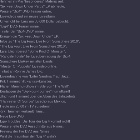
Nehmen im Mai "besonderes" Material auf.
"Six Feet Down Under Part 2" EP ab heute.
Weitere "Big4" DVD Teaser online.
Livevideos und ein neues Livealbum.
Unterricht bei Lars um 35.000 Dollar gebucht.
"Big4" DVD-Teaser online.
Trailer der "Big4-DVD" online.
Bringen die "Six Feet Down Under" EP.
Infos zu "The Big Four: Live From Sonisphere 2010".
"The Big Four: Live From Sonisphere 2010".
Lars Ulrich bereut "Some Kind Of Monster".
"Randale Totale" bei Liveübertragung der Big 4.
Sonisphere BluRay mit allen Bands
"Master Of Puppets" Livevideo online.
Tribut an Ronnie James Dio.
Liveaufnahme von "Enter Sandman" auf Jazz.
Kirk Hammet hilft Fantasykünstler.
Planen Mammut-Show im Stile von "The Wall".
Bestätigen die "Big-Four-Tournee" nun offiziell!
Ulrich und Hammet über die Alben des Jahrzehnts!
"Harvester Of Sorrow" Liveclip aus Mexico.
Heute um 23:00 im TV zu sehen!
Kirk Hammett verkauft Haus...
Neue Live-DVD
Ego-Troubles: Die Tour der Big 4 kommt nicht!
Weitere fette DVD Ausschnitte aus Nimes.
Preview der live DVD aus Nimes.
Wird die Traumtour der "Big 4" wahr?