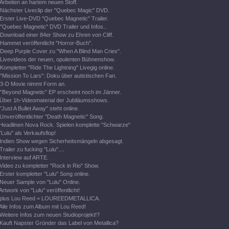
Arbeiten an hartem neuen Stoff.
Nächster Liveclip der "Quebec Magic" DVD.
Erster Live-DVD "Quebec Magnetic" Trailer.
"Quebec Magnetic" DVD Trailer und Infos..
Download einer 84er Show zu Ehren von Cliff.
Hammet veröffentlicht "Horror-Buch".
Deep Purple Cover zu "When A Blind Man Cries".
Livevideos der neuen, opulenten Bühnenshow.
Kompletter "Ride The Lightning" Livegig online.
"Mission To Lars": Doku über autistischen Fan.
3-D Movie nimmt Form an.
"Beyond Magnetic" EP erscheint noch im Jänner.
Über 1h-Videomaterial der Jubiläumsshows.
"Just A Bullet Away" steht online.
Unveröffentlichter "Death Magnetic" Song.
Headlinen Nova Rock. Spielen komplette "Schwarze"
"Lulu" als Verkaufsflop!
Indien Show wegen Sicherheitsmängeln abgesagt.
Trailer zu fucking "Lulu"....
Interview auf ARTE.
Video zu kompletter "Rock in Rio" Show.
Erster kompletter "Lulu" Song online.
Neuer Sample von "Lulu" Online.
Artwork von "Lulu" veröffentlicht!
plus Lou Reed = LOUREEDMETALLICA.
Alle Infos zum Album mit Lou Reed!
Weitere Infos zum neuen Studioprojekt!?
Kauft Napster Gründer das Label von Metallica?