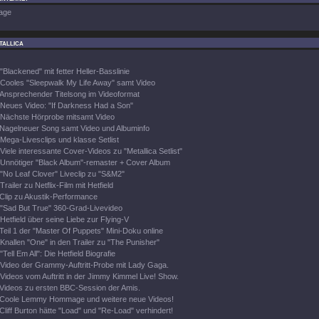
age
tallica
"Blackened" mit fetter Heller-Basslinie
Cooles "Sleepwalk My Life Away" samt Video
Ansprechender Titelsong im Videoformat
Neues Video: "If Darkness Had a Son"
Nächste Hörprobe mitsamt Video
Nagelneuer Song samt Video und Albuminfo
Mega-Livesclips und klasse Setlist
Viele interessante Cover-Videos zu "Metallica Setlist"
Unnötiger "Black Album"-remaster + Cover Album
"No Leaf Clover" Liveclip zu "S&M2"
Trailer zu Netflix-Film mit Hetfield
Clip zu Akustik-Performance
"Sad But True" 360-Grad-Livevideo
Hetfield über seine Liebe zur Flying-V
Teil 1 der "Master Of Puppets" Mini-Doku online
Knallen "One" in den Trailer zu "The Punisher"
"Tell Em All": Die Hetfield Biografie
Video der Grammy-Auftritt-Probe mit Lady Gaga.
Videos vom Auftritt in der Jimmy Kimmel Live! Show.
Videos zu ersten BBC-Session der Amis.
Coole Lemmy Hommage und weitere neue Videos!
Cliff Burton hätte "Load" und "Re-Load" verhindert!