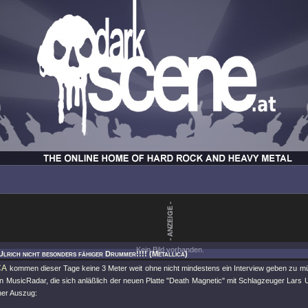
Kein Bild vorhanden.
Ulrich nicht besonders fähiger Drummer!!!! (Metallica)
CA
kommen dieser Tage keine 3 Meter weit ohne nicht mindestens ein Interview geben zu 
n MusicRadar, die sich anläßlich der neuen Platte "Death Magnetic" mit Schlagzeuger Lars Ul
iner Auszug: