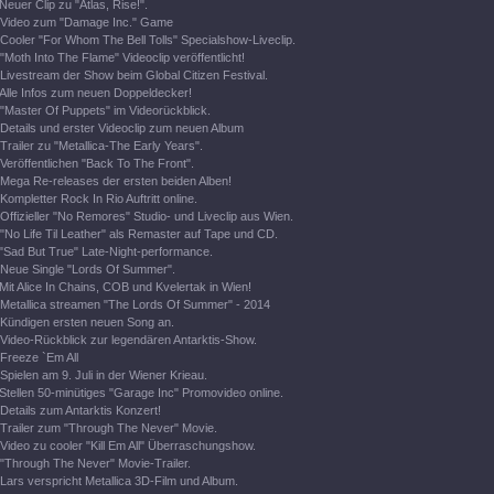
Neuer Clip zu "Atlas, Rise!".
Video zum "Damage Inc." Game
Cooler "For Whom The Bell Tolls" Specialshow-Liveclip.
"Moth Into The Flame" Videoclip veröffentlicht!
Livestream der Show beim Global Citizen Festival.
Alle Infos zum neuen Doppeldecker!
"Master Of Puppets" im Videorückblick.
Details und erster Videoclip zum neuen Album
Trailer zu "Metallica-The Early Years".
Veröffentlichen "Back To The Front".
Mega Re-releases der ersten beiden Alben!
Kompletter Rock In Rio Auftritt online.
Offizieller "No Remores" Studio- und Liveclip aus Wien.
"No Life Til Leather" als Remaster auf Tape und CD.
"Sad But True" Late-Night-performance.
Neue Single "Lords Of Summer".
Mit Alice In Chains, COB und Kvelertak in Wien!
Metallica streamen "The Lords Of Summer" - 2014
Kündigen ersten neuen Song an.
Video-Rückblick zur legendären Antarktis-Show.
Freeze `Em All
Spielen am 9. Juli in der Wiener Krieau.
Stellen 50-minütiges "Garage Inc" Promovideo online.
Details zum Antarktis Konzert!
Trailer zum "Through The Never" Movie.
Video zu cooler "Kill Em All" Überraschungshow.
"Through The Never" Movie-Trailer.
Lars verspricht Metallica 3D-Film und Album.