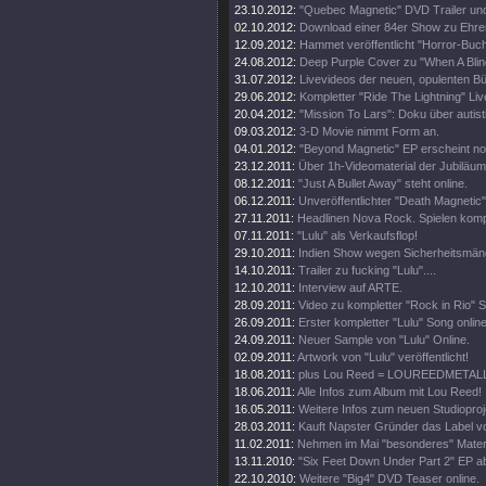
23.10.2012:
"Quebec Magnetic" DVD Trailer und
02.10.2012:
Download einer 84er Show zu Ehren 
12.09.2012:
Hammet veröffentlicht "Horror-Buch
24.08.2012:
Deep Purple Cover zu "When A Blin
31.07.2012:
Livevideos der neuen, opulenten 
29.06.2012:
Kompletter "Ride The Lightning" Live
20.04.2012:
"Mission To Lars": Doku über autis
09.03.2012:
3-D Movie nimmt Form an.
04.01.2012:
"Beyond Magnetic" EP erscheint no
23.12.2011:
Über 1h-Videomaterial der Jubiläu
08.12.2011:
"Just A Bullet Away" steht online.
06.12.2011:
Unveröffentlichter "Death Magnetic
27.11.2011:
Headlinen Nova Rock. Spielen komp
07.11.2011:
"Lulu" als Verkaufsflop!
29.10.2011:
Indien Show wegen Sicherheitsmän
14.10.2011:
Trailer zu fucking "Lulu"....
12.10.2011:
Interview auf ARTE.
28.09.2011:
Video zu kompletter "Rock in Rio" 
26.09.2011:
Erster kompletter "Lulu" Song online
24.09.2011:
Neuer Sample von "Lulu" Online.
02.09.2011:
Artwork von "Lulu" veröffentlicht!
18.08.2011:
plus Lou Reed = LOUREEDMETAL
18.06.2011:
Alle Infos zum Album mit Lou Reed!
16.05.2011:
Weitere Infos zum neuen Studioproj
28.03.2011:
Kauft Napster Gründer das Label vo
11.02.2011:
Nehmen im Mai "besonderes" Materi
13.11.2010:
"Six Feet Down Under Part 2" EP a
22.10.2010:
Weitere "Big4" DVD Teaser online.