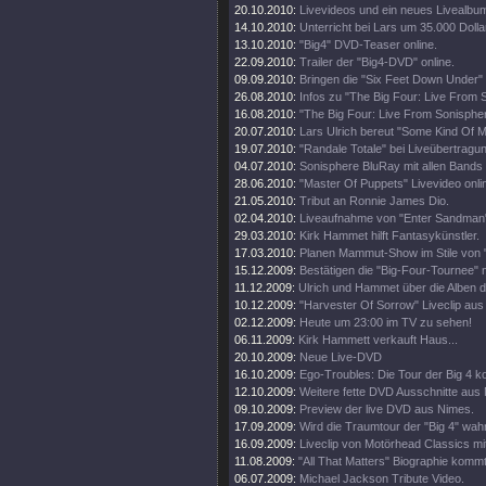
20.10.2010:
Livevideos und ein neues Livealbu
14.10.2010:
Unterricht bei Lars um 35.000 Dolla
13.10.2010:
"Big4" DVD-Teaser online.
22.09.2010:
Trailer der "Big4-DVD" online.
09.09.2010:
Bringen die "Six Feet Down Under"
26.08.2010:
Infos zu "The Big Four: Live From 
16.08.2010:
"The Big Four: Live From Sonisphe
20.07.2010:
Lars Ulrich bereut "Some Kind Of M
19.07.2010:
"Randale Totale" bei Liveübertragun
04.07.2010:
Sonisphere BluRay mit allen Bands
28.06.2010:
"Master Of Puppets" Livevideo onli
21.05.2010:
Tribut an Ronnie James Dio.
02.04.2010:
Liveaufnahme von "Enter Sandman"
29.03.2010:
Kirk Hammet hilft Fantasykünstler.
17.03.2010:
Planen Mammut-Show im Stile von "
15.12.2009:
Bestätigen die "Big-Four-Tournee" nu
11.12.2009:
Ulrich und Hammet über die Alben 
10.12.2009:
"Harvester Of Sorrow" Liveclip aus
02.12.2009:
Heute um 23:00 im TV zu sehen!
06.11.2009:
Kirk Hammett verkauft Haus...
20.10.2009:
Neue Live-DVD
16.10.2009:
Ego-Troubles: Die Tour der Big 4 k
12.10.2009:
Weitere fette DVD Ausschnitte aus
09.10.2009:
Preview der live DVD aus Nimes.
17.09.2009:
Wird die Traumtour der "Big 4" wah
16.09.2009:
Liveclip von Motörhead Classics m
11.08.2009:
"All That Matters" Biographie kommt
06.07.2009:
Michael Jackson Tribute Video.