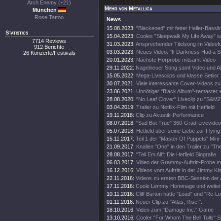
Arch Enemy (+21)
Mehr von Metallica
München
Rose Tattoo
News
15.08.2023:
"Blackened" mit fetter Heller-Bassli
Statistics
15.04.2023:
Cooles "Sleepwalk My Life Away" s
7714 Reviews
31.03.2023:
Ansprechender Titelsong im Videof
912 Berichte
03.03.2023:
Neues Video: "If Darkness Had a S
26 Konzerte/Festivals
20.01.2023:
Nächste Hörprobe mitsamt Video
29.11.2022:
Nagelneuer Song samt Video und A
15.05.2022:
Mega-Livesclips und klasse Setlist
30.07.2021:
Viele interessante Cover-Videos zu "
23.06.2021:
Unnötiger "Black Album"-remaster 
28.08.2020:
"No Leaf Clover" Liveclip zu "S&M2
03.04.2019:
Trailer zu Netflix-Film mit Hetfield
19.11.2018:
Clip zu Akustik-Performance
08.07.2018:
"Sad But True" 360-Grad-Livevideo
05.07.2018:
Hetfield über seine Liebe zur Flying
15.11.2017:
Teil 1 der "Master Of Puppets" Mini
21.09.2017:
Knallen "One" in den Trailer zu "Th
28.08.2017:
"Tell Em All": Die Hetfield Biografie
06.03.2017:
Video der Grammy-Auftritt-Probe m
16.12.2016:
Videos vom Auftritt in der Jimmy K
22.11.2016:
Videos zu ersten BBC-Session der 
17.11.2016:
Coole Lemmy Hommage und weitere
10.11.2016:
Cliff Burton hätte "Load" und "Re-Lo
01.11.2016:
Neuer Clip zu "Atlas, Rise!".
18.10.2016:
Video zum "Damage Inc." Game
13.10.2016:
Cooler "For Whom The Bell Tolls" S