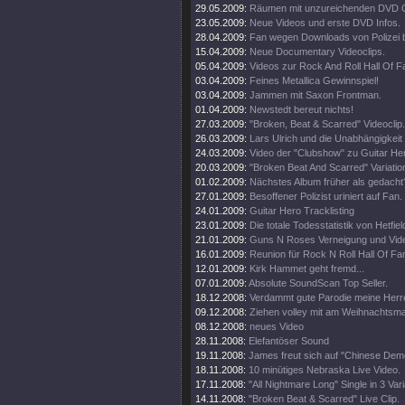
29.05.2009:
Räumen mit unzureichenden DVD G
23.05.2009:
Neue Videos und erste DVD Infos.
28.04.2009:
Fan wegen Downloads von Polizei 
15.04.2009:
Neue Documentary Videoclips.
05.04.2009:
Videos zur Rock And Roll Hall Of 
03.04.2009:
Feines Metallica Gewinnspiel!
03.04.2009:
Jammen mit Saxon Frontman.
01.04.2009:
Newstedt bereut nichts!
27.03.2009:
"Broken, Beat & Scarred" Videoclip.
26.03.2009:
Lars Ulrich und die Unabhängigkeit
24.03.2009:
Video der "Clubshow" zu Guitar He
20.03.2009:
"Broken Beat And Scarred" Variatio
01.02.2009:
Nächstes Album früher als gedacht
27.01.2009:
Besoffener Polizist uriniert auf Fan.
24.01.2009:
Guitar Hero Tracklisting
23.01.2009:
Die totale Todesstatistik von Hetfiel
21.01.2009:
Guns N Roses Verneigung und Video
16.01.2009:
Reunion für Rock N Roll Hall Of Fa
12.01.2009:
Kirk Hammet geht fremd...
07.01.2009:
Absolute SoundScan Top Seller.
18.12.2008:
Verdammt gute Parodie meine Herr
09.12.2008:
Ziehen volley mit am Weihnachtsma
08.12.2008:
neues Video
28.11.2008:
Elefantöser Sound
19.11.2008:
James freut sich auf "Chinese Dem
18.11.2008:
10 minütiges Nebraska Live Video.
17.11.2008:
"All Nightmare Long" Single in 3 Var
14.11.2008:
"Broken Beat & Scarred" Live Clip.