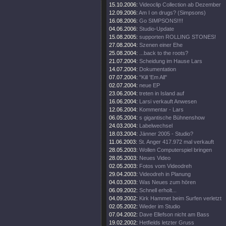
15.10.2006:
Videoclip Collection ab Dezember
12.09.2006:
Am I on drugs? (Simpsons)
16.08.2006:
Go SIMPSONS!!!!
04.06.2006:
Studio-Update
15.08.2005:
supporten ROLLING STONES!
27.08.2004:
Szenen einer Ehe
25.08.2004:
...back to the roots?
21.07.2004:
Scheidung im Hause Lars
14.07.2004:
Dokumentation
07.07.2004:
"Kill 'Em All"
02.07.2004:
neue EP
23.06.2004:
treten in Island auf
16.06.2004:
Larsi verkauft Anwesen
12.06.2004:
Kommentar - Lars
06.05.2004:
s gigantische Bühnenshow
24.03.2004:
Labelwechsel
18.03.2004:
Jänner 2005 - Studio?
11.06.2003:
St. Anger 417.972 mal verkauft
28.05.2003:
Wollen Computerspiel bringen
28.05.2003:
Neues Video
02.05.2003:
Fotos vom Videodreh
29.04.2003:
Videodreh in Planung
04.03.2003:
Was Neues zum hören
06.09.2002:
Schnell erholt...
04.09.2002:
Kirk Hammet beim Surfen verletzt
02.05.2002:
Wieder im Studio
07.04.2002:
Dave Ellefson nicht am Bass
19.02.2002:
Hetfields letzter Gruss