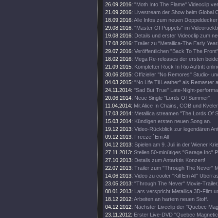
26.09.2016:
"Moth Into The Flame" Videoclip verö
21.09.2016:
Livestream der Show beim Global Ci
18.09.2016:
Alle Infos zum neuen Doppeldecker
29.08.2016:
"Master Of Puppets" im Videorückbl
19.08.2016:
Details und erster Videoclip zum n
17.08.2016:
Trailer zu "Metallica-The Early Year
29.07.2016:
Veröffentlichen "Back To The Front"
18.02.2016:
Mega Re-releases der ersten beide
21.09.2015:
Kompletter Rock In Rio Auftritt onlin
30.06.2015:
Offizieller "No Remores" Studio- un
04.03.2015:
"No Life Til Leather" als Remaster
24.11.2014:
"Sad But True" Late-Night-perform
20.06.2014:
Neue Single "Lords Of Summer".
11.04.2014:
Mit Alice In Chains, COB und Kveler
17.03.2014:
Metallica streamen "The Lords Of
15.03.2014:
Kündigen ersten neuen Song an.
19.12.2013:
Video-Rückblick zur legendären An
09.12.2013:
Freeze `Em All
04.12.2013:
Spielen am 9. Juli in der Wiener Kri
27.11.2013:
Stellen 50-minütiges "Garage Inc" 
27.10.2013:
Details zum Antarktis Konzert!
22.07.2013:
Trailer zum "Through The Never" M
14.06.2013:
Video zu cooler "Kill Em All" Über
23.05.2013:
"Through The Never" Movie-Trailer
08.01.2013:
Lars verspricht Metallica 3D-Film u
18.12.2012:
Arbeiten an hartem neuen Stoff.
04.12.2012:
Nächster Liveclip der "Quebec Ma
23.11.2012:
Erster Live-DVD "Quebec Magnetic" 