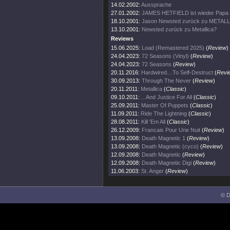
14.02.2002:
Aussprache
27.01.2002:
JAMES HETFIELD ist wieder Papa
18.10.2001:
Jason Newsted zurück zu METAL
13.10.2001:
Newsted zurück zu Metallica?
Reviews
15.06.2025:
Load (Remastered 2025)
(
Review
)
24.04.2023:
72 Seasons (Vinyl)
(
Review
)
24.04.2023:
72 Seasons
(
Review
)
20.11.2016:
Hardwired…To Self-Destruct
(
Revi
30.09.2013:
Through The Never
(
Review
)
20.11.2011:
Metallica
(
Classic
)
09.10.2011:
...And Justice For All
(
Classic
)
25.09.2011:
Master Of Puppets
(
Classic
)
11.09.2011:
Ride The Lightning
(
Classic
)
28.08.2011:
Kill 'Em All
(
Classic
)
26.12.2009:
Francais Pour Une Nuit
(
Review
)
13.09.2008:
Death Magnetic 1
(
Review
)
13.09.2008:
Death Magnetic (cyco)
(
Review
)
12.09.2008:
Death Magnetic
(
Review
)
12.09.2008:
Death Magnetic Digi
(
Review
)
11.06.2003:
St. Anger
(
Review
)
© D