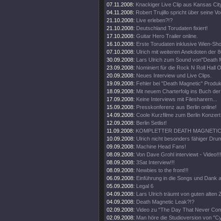
07.11.2008:
Knackiger Live Clip aus Kansas Cit
04.11.2008:
Robert Trujillo spricht über seine V
21.10.2008:
Live erleben?!?
21.10.2008:
Deutschland Torudaten fixiert!
17.10.2008:
Guitar Hero Trailer online.
16.10.2008:
Erste Torudaten inklusive Wien-Sh
07.10.2008:
Ulrich mit weiteren Anekdoten der 8
30.09.2008:
Lars Ulrich zum Sound von"Death 
23.09.2008:
Nominiert für die Rock N Roll Hall 
20.09.2008:
Neues Interview und Live Clips.
19.09.2008:
Fehler bei "Death Magnetic" Produk
18.09.2008:
Mit neuem Charterfolg ins Buch de
17.09.2008:
Keine Interviews mit Filesharern...
15.09.2008:
Presskonferenz aus Berlin online!
14.09.2008:
Coole Kurzfilme zum Berlin Konzert 
12.09.2008:
Berlin Setlist!
11.09.2008:
KOMPLETTER DEATH MAGNETIC 
10.09.2008:
Ulrich nicht besonders fähiger Drum
09.09.2008:
Machine Head Fans!
08.09.2008:
Von Dave Grohl interviewt - Video!!!
08.09.2008:
3Sat Interview!!!
08.09.2008:
Newbies to the front!!!
06.09.2008:
Einführung in die Songs und Dank a
05.09.2008:
Legal 6
04.09.2008:
Lars Ulrich träumt von guten alten Z
04.09.2008:
Death Magnetic Leak?!?
02.09.2008:
Video zu "The Day That Never Come
02.09.2008:
Man höre die Studioversion von "Cy