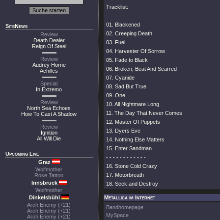
Tracklist:
01. Blackened
SiteNews
02. Creeping Death
Review
Death Dealer
03. Fuel
Reign Of Steel
04. Harvester Of Sorrow
Review
05. Fade to Black
Audrey Horne
06. Broken, Beat And Scarred
Achilles
07. Cyanide
Special
08. Sad But True
In Extremo
09. One
Review
10. All Nightmare Long
North Sea Echoes
11. The Day That Never Comes
How To Cast A Shadow
12. Master Of Puppets
Review
13. Dyers Eve
Ignition
All Will Die
14. Nothing Else Matters
15. Enter Sandman
Upcoming Live
- - - - - - - - - - - -
Graz
16. Stone Cold Crazy
Wolfmother
17. Motorbreath
Rose Tattoo
Innsbruck
18. Seek and Destroy
Wolfmother
Dinkelsbühl
Metallica im Internet
Arch Enemy (+21)
Bandhomepage
Arch Enemy (+21)
MySpace
Arch Enemy (+21)