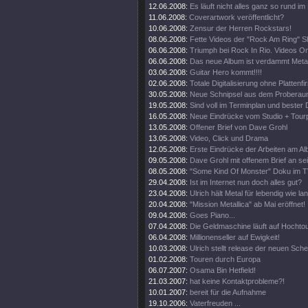
12.06.2008:
Es läuft nicht alles ganz so rund im
11.06.2008:
Coverartwork veröffentlicht?
10.06.2008:
Zensur der Herren Rockstars!
08.06.2008:
Fette Videos der "Rock Am Ring" 
06.06.2008:
Triumph bei Rock In Rio. Videos On
06.06.2008:
Das neue Album ist verdammt Metal
03.06.2008:
Guitar Hero kommt!!!!
02.06.2008:
Totale Digitalisierung ohne Plattenf
30.05.2008:
Neue Schnipsel aus dem Proberau
19.05.2008:
Sind voll im Terminplan und bester 
16.05.2008:
Neue Eindrücke vom Studio + Tourp
13.05.2008:
Offener Brief von Dave Grohl
13.05.2008:
Video, Click und Drama
12.05.2008:
Erste Eindrücke der Arbeiten am Al
09.05.2008:
Dave Grohl mit offenem Brief an se
08.05.2008:
"Some Kind Of Monster" Doku im T
29.04.2008:
Ist im Internet nun doch alles gut?
23.04.2008:
Ulrich hält Metal für lebendig wie la
20.04.2008:
"Mission Metallica" ab Mai eröffnet!
09.04.2008:
Goes Piano...
07.04.2008:
Die Geldmaschine läuft auf Hochto
06.04.2008:
Millionenseller auf Ewigkeit!
10.03.2008:
Ulrich stellt release der neuen Sch
01.02.2008:
Touren durch Europa
06.07.2007:
Osama Bin Hetfield!
21.03.2007:
hat keine Kontaktprobleme?!
10.01.2007:
bereit für die Aufnahme
19.10.2006:
Vaterfreuden ...