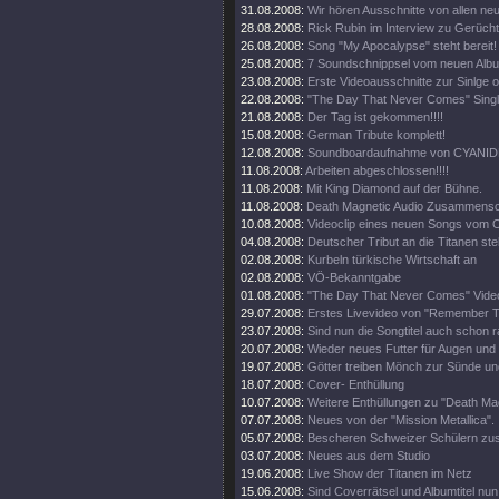
31.08.2008:
Wir hören Ausschnitte von allen ne
28.08.2008:
Rick Rubin im Interview zu Gerüch
26.08.2008:
Song "My Apocalypse" steht bereit!
25.08.2008:
7 Soundschnippsel vom neuen Alb
23.08.2008:
Erste Videoausschnitte zur Sinlge o
22.08.2008:
"The Day That Never Comes" Singl
21.08.2008:
Der Tag ist gekommen!!!!
15.08.2008:
German Tribute komplett!
12.08.2008:
Soundboardaufnahme von CYANIDE
11.08.2008:
Arbeiten abgeschlossen!!!!
11.08.2008:
Mit King Diamond auf der Bühne.
11.08.2008:
Death Magnetic Audio Zusammenschn
10.08.2008:
Videoclip eines neuen Songs vom O
04.08.2008:
Deutscher Tribut an die Titanen steh
02.08.2008:
Kurbeln türkische Wirtschaft an
02.08.2008:
VÖ-Bekanntgabe
01.08.2008:
"The Day That Never Comes" Video
29.07.2008:
Erstes Livevideo von "Remember 
23.07.2008:
Sind nun die Songtitel auch schon 
20.07.2008:
Wieder neues Futter für Augen und
19.07.2008:
Götter treiben Mönch zur Sünde un
18.07.2008:
Cover- Enthüllung
10.07.2008:
Weitere Enthüllungen zu "Death Mag
07.07.2008:
Neues von der "Mission Metallica".
05.07.2008:
Bescheren Schweizer Schülern zusä
03.07.2008:
Neues aus dem Studio
19.06.2008:
Live Show der Titanen im Netz
15.06.2008:
Sind Coverrätsel und Albumtitel nun 