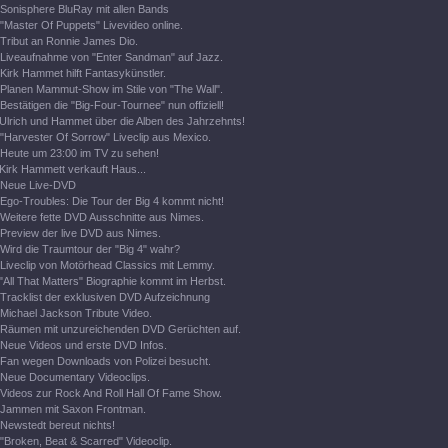
Sonisphere BluRay mit allen Bands
"Master Of Puppets" Livevideo online.
Tribut an Ronnie James Dio.
Liveaufnahme von "Enter Sandman" auf Jazz.
Kirk Hammet hilft Fantasykünstler.
Planen Mammut-Show im Stile von "The Wall".
Bestätigen die "Big-Four-Tournee" nun offiziell!
Ulrich und Hammet über die Alben des Jahrzehnts!
"Harvester Of Sorrow" Liveclip aus Mexico.
Heute um 23:00 im TV zu sehen!
Kirk Hammett verkauft Haus...
Neue Live-DVD
Ego-Troubles: Die Tour der Big 4 kommt nicht!
Weitere fette DVD Ausschnitte aus Nimes.
Preview der live DVD aus Nimes.
Wird die Traumtour der "Big 4" wahr?
Liveclip von Motörhead Classics mit Lemmy.
"All That Matters" Biographie kommt im Herbst.
Tracklist der exklusiven DVD Aufzeichnung
Michael Jackson Tribute Video.
Räumen mit unzureichenden DVD Gerüchten auf.
Neue Videos und erste DVD Infos.
Fan wegen Downloads von Polizei besucht.
Neue Documentary Videoclips.
Videos zur Rock And Roll Hall Of Fame Show.
Jammen mit Saxon Frontman.
Newstedt bereut nichts!
"Broken, Beat & Scarred" Videoclip.