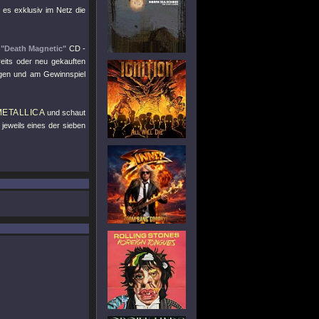
t es exklusiv im Netz die
e
"Death Magnetic"
CD -
reits oder neu gekauften
gen und am Gewinnspiel
METALLICA
und schaut
jeweils eines der sieben