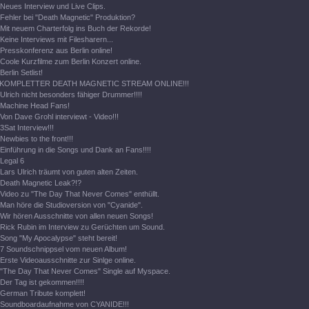
Neues Interview und Live Clips.
Fehler bei "Death Magnetic" Produktion?
Mit neuem Charterfolg ins Buch der Rekorde!
Keine Interviews mit Filesharern...
Presskonferenz aus Berlin online!
Coole Kurzfilme zum Berlin Konzert online.
Berlin Setlist!
KOMPLETTER DEATH MAGNETIC STREAM ONLINE!!!
Ulrich nicht besonders fähiger Drummer!!!!
Machine Head Fans!
Von Dave Grohl interviewt - Video!!!
3Sat Interview!!!
Newbies to the front!!!
Einführung in die Songs und Dank an Fans!!!!
Legal 6
Lars Ulrich träumt von guten alten Zeiten.
Death Magnetic Leak?!?
Video zu "The Day That Never Comes" enthüllt.
Man höre die Studioversion von "Cyanide".
Wir hören Ausschnitte von allen neuen Songs!
Rick Rubin im Interview zu Gerüchten um Sound.
Song "My Apocalypse" steht bereit!
7 Soundschnippsel vom neuen Album!
Erste Videoausschnitte zur Sinlge online.
"The Day That Never Comes" Single auf Myspace.
Der Tag ist gekommen!!!!
German Tribute komplett!
Soundboardaufnahme von CYANIDE!!!