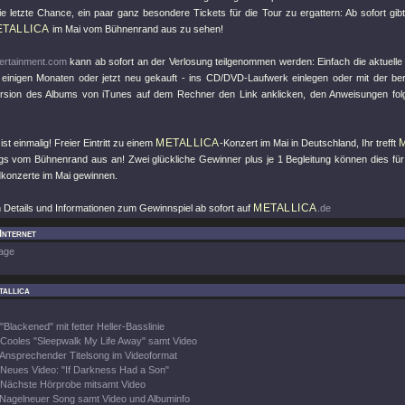
ie letzte Chance, ein paar ganz besondere Tickets für die Tour zu ergattern: Ab sofort gib
TALLICA
im Mai vom Bühnenrand aus zu sehen!
ertainment.com
kann ab sofort an der Verlosung teilgenommen werden: Einfach die aktuell
 einigen Monaten oder jetzt neu gekauft - ins CD/DVD-Laufwerk einlegen oder mit der be
rsion des Albums von iTunes auf dem Rechner den Link anklicken, den Anweisungen fol
METALLICA
st einmalig! Freier Eintritt zu einem
-Konzert im Mai in Deutschland, Ihr trefft
s vom Bühnenrand aus an! Zwei glückliche Gewinner plus je 1 Begleitung können dies für 
konzerte im Mai gewinnen.
METALLICA
n Details und Informationen zum Gewinnspiel ab sofort auf
.de
 Internet
age
tallica
"Blackened" mit fetter Heller-Basslinie
Cooles "Sleepwalk My Life Away" samt Video
Ansprechender Titelsong im Videoformat
Neues Video: "If Darkness Had a Son"
Nächste Hörprobe mitsamt Video
Nagelneuer Song samt Video und Albuminfo