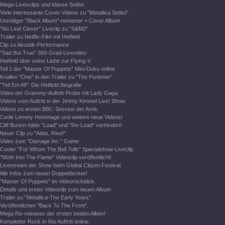
Mega-Livesclips und klasse Setlist
Viele interessante Cover-Videos zu "Metallica Setlist"
Unnötiger "Black Album"-remaster + Cover Album
"No Leaf Clover" Liveclip zu "S&M2"
Trailer zu Netflix-Film mit Hetfield
Clip zu Akustik-Performance
"Sad But True" 360-Grad-Livevideo
Hetfield über seine Liebe zur Flying-V
Teil 1 der "Master Of Puppets" Mini-Doku online
Knallen "One" in den Trailer zu "The Punisher"
"Tell Em All": Die Hetfield Biografie
Video der Grammy-Auftritt-Probe mit Lady Gaga.
Videos vom Auftritt in der Jimmy Kimmel Live! Show.
Videos zu ersten BBC-Session der Amis.
Coole Lemmy Hommage und weitere neue Videos!
Cliff Burton hätte "Load" und "Re-Load" verhindert!
Neuer Clip zu "Atlas, Rise!".
Video zum "Damage Inc." Game
Cooler "For Whom The Bell Tolls" Specialshow-Liveclip.
"Moth Into The Flame" Videoclip veröffentlicht!
Livestream der Show beim Global Citizen Festival.
Alle Infos zum neuen Doppeldecker!
"Master Of Puppets" im Videorückblick.
Details und erster Videoclip zum neuen Album
Trailer zu "Metallica-The Early Years".
Veröffentlichen "Back To The Front".
Mega Re-releases der ersten beiden Alben!
Kompletter Rock In Rio Auftritt online.