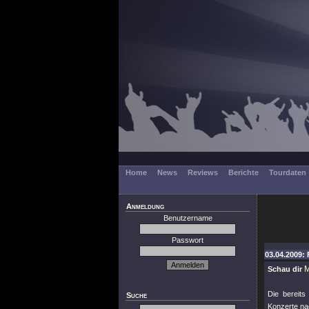
Home
News
Reviews
Berichte
Tourdaten
Anmeldung
Benutzername
Passwort
03.04.2009: 
Schau dir
Die bereit
Suche
Konzerte na