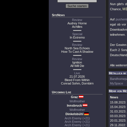
Nun gibt's d
ME
Chance,
SiteNews
Auf
pushent
Review
Audrey Horne
egal ob vor
Achilles
Downloadve
Special
teilnehmen.
In Extremo
Review
Der Gewinn i
North Sea Echoes
Euch 2 Song
How To Cast A Shadow
Deutschland
Review
Ignition
Alle weitere
All Will Die
Live
Metallica im
21.07.2026
Bandhomep
Bleed From Within
Conrad Sohm, Dornbirn
MySpace
Mehr von Me
Upcoming Live
Graz
News
Wolfmother
15.08.2023:
Innsbruck
15.04.2023:
Wolfmother
31.03.2023:
Dinkelsbühl
03.03.2023:
Arch Enemy (+21)
20.01.2023:
Arch Enemy (+21)
Arch Enemy (+21)
29.11.2022: