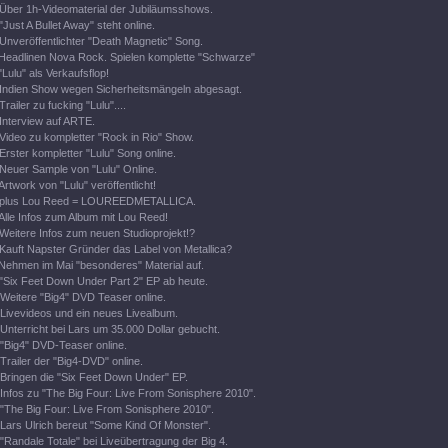
Über 1h-Videomaterial der Jubiläumsshows.
"Just A Bullet Away" steht online.
Unveröffentlichter "Death Magnetic" Song.
Headlinen Nova Rock. Spielen komplette "Schwarze"
"Lulu" als Verkaufsflop!
Indien Show wegen Sicherheitsmängeln abgesagt.
Trailer zu fucking "Lulu"....
Interview auf ARTE.
Video zu kompletter "Rock in Rio" Show.
Erster kompletter "Lulu" Song online.
Neuer Sample von "Lulu" Online.
Artwork von "Lulu" veröffentlicht!
plus Lou Reed = LOUREEDMETALLICA.
Alle Infos zum Album mit Lou Reed!
Weitere Infos zum neuen Studioprojekt!?
Kauft Napster Gründer das Label von Metallica?
Nehmen im Mai "besonderes" Material auf.
"Six Feet Down Under Part 2" EP ab heute.
Weitere "Big4" DVD Teaser online.
Livevideos und ein neues Livealbum.
Unterricht bei Lars um 35.000 Dollar gebucht.
"Big4" DVD-Teaser online.
Trailer der "Big4-DVD" online.
Bringen die "Six Feet Down Under" EP.
Infos zu "The Big Four: Live From Sonisphere 2010".
"The Big Four: Live From Sonisphere 2010".
Lars Ulrich bereut "Some Kind Of Monster".
"Randale Totale" bei Liveübertragung der Big 4.