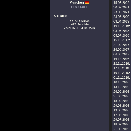
München
15.05.2022:
Rose Tattoo
30.07.2021:
23.06.2021:
Statistics
28.08.2020:
7713 Reviews
03.04.2019:
912 Berichte
19.11.2018:
26 Konzerte/Festivals
08.07.2018:
05.07.2018:
15.11.2017:
21.09.2017:
28.08.2017:
06.03.2017:
16.12.2016:
22.11.2016:
17.11.2016:
10.11.2016:
01.11.2016:
18.10.2016:
13.10.2016:
26.09.2016:
21.09.2016:
18.09.2016:
29.08.2016:
19.08.2016:
17.08.2016:
29.07.2016:
18.02.2016:
21.09.2015: