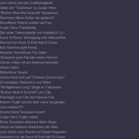
Lars Ulrich und die Unabhängigkeit
Video der "Clubshow" zu Guitar Hero.
"Broken Beat And Scarred" Variationen.
Nächstes Album früher als gedacht?
Besoffener Polizist uriniert auf Fan.
Guitar Hero Tracklisting
Die totale Todesstatistik von Hetfield & Co.!
Guns N Roses Verneigung und Videoauftritt
Reunion für Rock N Roll Hall Of Fame.
Kirk Hammet geht fremd...
Absolute SoundScan Top Seller.
Verdammt gute Parodie meine Herren!
Ziehen volley mit am Weihnachtsmarkt.
neues Video
Elefantöser Sound
James freut sich auf "Chinese Democracy".
10 minütiges Nebraska Live Video.
"All Nightmare Long" Single in 3 Varianten.
"Broken Beat & Scarred" Live Clip.
Knackiger Live Clip aus Kansas City.
Robert Trujillo spricht über seine Vorgänger.
Live erleben?!?
Deutschland Torudaten fixiert!
Guitar Hero Trailer online.
Erste Torudaten inklusive Wien-Show.
Ulrich mit weiteren Anekdoten der 80er.
Lars Ulrich zum Sound von"Death Magnetic".
Nominiert für die Rock N Roll Hall Of Fame!