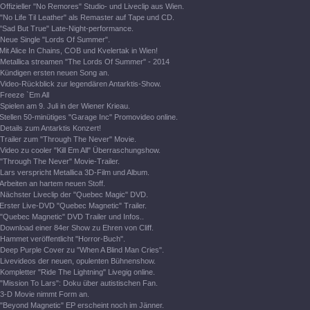
Offizieller "No Remores" Studio- und Liveclip aus Wien.
"No Life Til Leather" als Remaster auf Tape und CD.
"Sad But True" Late-Night-performance.
Neue Single "Lords Of Summer".
Mit Alice In Chains, COB und Kvelertak in Wien!
Metallica streamen "The Lords Of Summer" - 2014
Kündigen ersten neuen Song an.
Video-Rückblick zur legendären Antarktis-Show.
Freeze `Em All
Spielen am 9. Juli in der Wiener Krieau.
Stellen 50-minütiges "Garage Inc" Promovideo online.
Details zum Antarktis Konzert!
Trailer zum "Through The Never" Movie.
Video zu cooler "Kill Em All" Überraschungshow.
"Through The Never" Movie-Trailer.
Lars verspricht Metallica 3D-Film und Album.
Arbeiten an hartem neuen Stoff.
Nächster Liveclip der "Quebec Magic" DVD.
Erster Live-DVD "Quebec Magnetic" Trailer.
"Quebec Magnetic" DVD Trailer und Infos..
Download einer 84er Show zu Ehren von Cliff.
Hammet veröffentlicht "Horror-Buch".
Deep Purple Cover zu "When A Blind Man Cries".
Livevideos der neuen, opulenten Bühnenshow.
Kompletter "Ride The Lightning" Livegig online.
"Mission To Lars": Doku über autistischen Fan.
3-D Movie nimmt Form an.
"Beyond Magnetic" EP erscheint noch im Jänner.