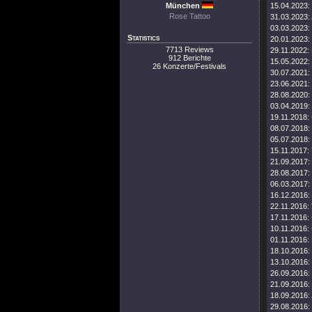
München
15.04.2023:
Rose Tattoo
31.03.2023:
03.03.2023:
Statistics
20.01.2023:
7713 Reviews
29.11.2022:
912 Berichte
15.05.2022:
26 Konzerte/Festivals
30.07.2021:
23.06.2021:
28.08.2020:
03.04.2019:
19.11.2018:
08.07.2018:
05.07.2018:
15.11.2017:
21.09.2017:
28.08.2017:
06.03.2017:
16.12.2016:
22.11.2016:
17.11.2016:
10.11.2016:
01.11.2016:
18.10.2016:
13.10.2016:
26.09.2016:
21.09.2016:
18.09.2016:
29.08.2016: