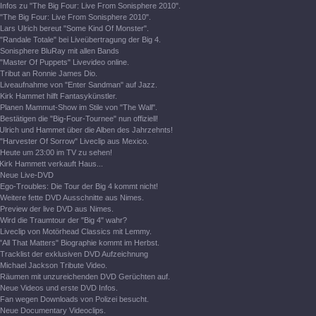
Infos zu "The Big Four: Live From Sonisphere 2010".
"The Big Four: Live From Sonisphere 2010".
Lars Ulrich bereut "Some Kind Of Monster".
"Randale Totale" bei Liveübertragung der Big 4.
Sonisphere BluRay mit allen Bands
"Master Of Puppets" Livevideo online.
Tribut an Ronnie James Dio.
Liveaufnahme von "Enter Sandman" auf Jazz.
Kirk Hammet hilft Fantasykünstler.
Planen Mammut-Show im Stile von "The Wall".
Bestätigen die "Big-Four-Tournee" nun offiziell!
Ulrich und Hammet über die Alben des Jahrzehnts!
"Harvester Of Sorrow" Liveclip aus Mexico.
Heute um 23:00 im TV zu sehen!
Kirk Hammett verkauft Haus...
Neue Live-DVD
Ego-Troubles: Die Tour der Big 4 kommt nicht!
Weitere fette DVD Ausschnitte aus Nimes.
Preview der live DVD aus Nimes.
Wird die Traumtour der "Big 4" wahr?
Liveclip von Motörhead Classics mit Lemmy.
"All That Matters" Biographie kommt im Herbst.
Tracklist der exklusiven DVD Aufzeichnung
Michael Jackson Tribute Video.
Räumen mit unzureichenden DVD Gerüchten auf.
Neue Videos und erste DVD Infos.
Fan wegen Downloads von Polizei besucht.
Neue Documentary Videoclips.