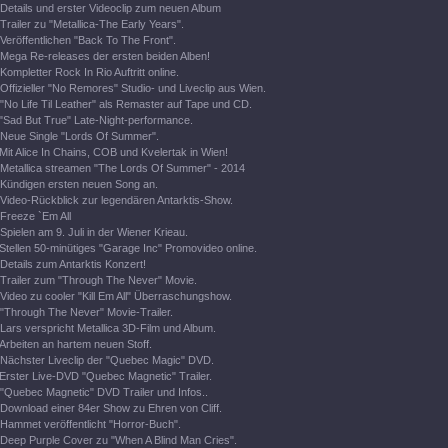
Details und erster Videoclip zum neuen Album
Trailer zu "Metallica-The Early Years".
Veröffentlichen "Back To The Front".
Mega Re-releases der ersten beiden Alben!
Kompletter Rock In Rio Auftritt online.
Offizieller "No Remores" Studio- und Liveclip aus Wien.
"No Life Til Leather" als Remaster auf Tape und CD.
"Sad But True" Late-Night-performance.
Neue Single "Lords Of Summer".
Mit Alice In Chains, COB und Kvelertak in Wien!
Metallica streamen "The Lords Of Summer" - 2014
Kündigen ersten neuen Song an.
Video-Rückblick zur legendären Antarktis-Show.
Freeze `Em All
Spielen am 9. Juli in der Wiener Krieau.
Stellen 50-minütiges "Garage Inc" Promovideo online.
Details zum Antarktis Konzert!
Trailer zum "Through The Never" Movie.
Video zu cooler "Kill Em All" Überraschungshow.
"Through The Never" Movie-Trailer.
Lars verspricht Metallica 3D-Film und Album.
Arbeiten an hartem neuen Stoff.
Nächster Liveclip der "Quebec Magic" DVD.
Erster Live-DVD "Quebec Magnetic" Trailer.
"Quebec Magnetic" DVD Trailer und Infos..
Download einer 84er Show zu Ehren von Cliff.
Hammet veröffentlicht "Horror-Buch".
Deep Purple Cover zu "When A Blind Man Cries".