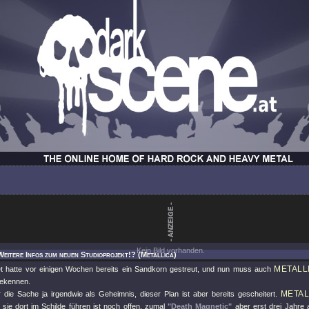
Kein Bild vorhanden.
Weitere Infos zum neuen Studioprojekt!? (Metallica)
METALL
 hatte vor einigen Wochen bereits ein Sandkorn gestreut, und nun muss auch
bekennen.
METAL
 die Sache ja irgendwie als Geheimnis, dieser Plan ist aber bereits gescheitert.
 sie dort im Schilde führen ist noch offen, zumal
"Death Magnetic"
aber erst drei Jahre 