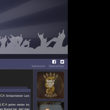
Impressum
Datenschutz
ICA
Schatzmeister Lars
LICA
gehen wieder ins
am Buckel hat, darf man