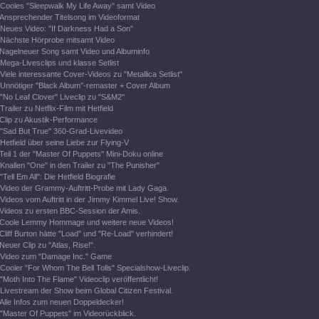
Cooles "Sleepwalk My Life Away" samt Video
Ansprechender Titelsong im Videoformat
Neues Video: "If Darkness Had a Son"
Nächste Hörprobe mitsamt Video
Nagelneuer Song samt Video und Albuminfo
Mega-Livesclips und klasse Setlist
Viele interessante Cover-Videos zu "Metallica Setlist"
Unnötiger "Black Album"-remaster + Cover Album
"No Leaf Clover" Liveclip zu "S&M2"
Trailer zu Netflix-Film mit Hetfield
Clip zu Akustik-Performance
"Sad But True" 360-Grad-Livevideo
Hetfield über seine Liebe zur Flying-V
Teil 1 der "Master Of Puppets" Mini-Doku online
Knallen "One" in den Trailer zu "The Punisher"
"Tell Em All": Die Hetfield Biografie
Video der Grammy-Auftritt-Probe mit Lady Gaga.
Videos vom Auftritt in der Jimmy Kimmel Live! Show.
Videos zu ersten BBC-Session der Amis.
Coole Lemmy Hommage und weitere neue Videos!
Cliff Burton hätte "Load" und "Re-Load" verhindert!
Neuer Clip zu "Atlas, Rise!".
Video zum "Damage Inc." Game
Cooler "For Whom The Bell Tolls" Specialshow-Liveclip.
"Moth Into The Flame" Videoclip veröffentlicht!
Livestream der Show beim Global Citizen Festival.
Alle Infos zum neuen Doppeldecker!
"Master Of Puppets" im Videorückblick.