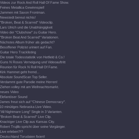
Videos zur Rock And Roll Hall Of Fame Show.
Feines Metallica Gewinnspiel!
Jammen mit Saxon Frontman.
Newstedt bereut nichts!
"Broken, Beat & Scarred" Videoclip.
Lars Ulrich und die Unabhängigkeit
Video der "Clubshow" zu Guitar Hero.
"Broken Beat And Scarred" Variationen.
Nächstes Album früher als gedacht?
Besoffener Polizist uriniert auf Fan.
Guitar Hero Tracklisting
Die totale Todesstatistik von Hetfield & Co.!
Guns N Roses Verneigung und Videoauftritt
Reunion für Rock N Roll Hall Of Fame.
Kirk Hammet geht fremd...
Absolute SoundScan Top Seller.
Verdammt gute Parodie meine Herren!
Ziehen volley mit am Weihnachtsmarkt.
neues Video
Elefantöser Sound
James freut sich auf "Chinese Democracy".
10 minütiges Nebraska Live Video.
"All Nightmare Long" Single in 3 Varianten.
"Broken Beat & Scarred" Live Clip.
Knackiger Live Clip aus Kansas City.
Robert Trujillo spricht über seine Vorgänger.
Live erleben?!?
Deutschland Torudaten fixiert!