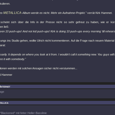
ulieren.
METALLICA
hes
-Album werde es nicht. Mehr ein Aufnahme-Projekt."
verrät Kirk Hammet.
 scheint sich über die Info in der Presse nicht so sehr gefreut zu haben, wie er kürz
n ließ:
ven 10 push-ups! And not kid push-ups! Kirk is doing 10 push-ups every morning 'till rehears
ngs ins Studio gehen, wollte Ulrich nicht kommentieren. Auf die Frage nach neuem Material
arat:
ssarily. It depends on where you look at it from. I wouldn't call it something new. You guys will
re it with somebody."
lionen werden mit solchen Ansagen sicher nicht verstummen...
al Hammer
 Internet
age
tallica
"Blackened" mit fetter Heller-Basslinie