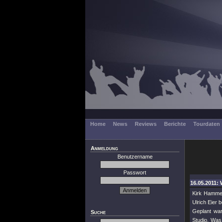
Home
News
Reviews
Berichte
Tourdaten
Anmeldung
Benutzername
Passwort
16.05.2011: 
Kirk Hammet
Ulrich Eier 
Geplant war
Suche
Studio. Was