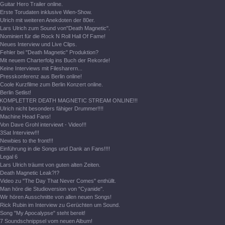
Guitar Hero Trailer online.
Erste Torudaten inklusive Wien-Show.
Ulrich mit weiteren Anekdoten der 80er.
Lars Ulrich zum Sound von"Death Magnetic".
Nominiert für die Rock N Roll Hall Of Fame!
Neues Interview und Live Clips.
Fehler bei "Death Magnetic" Produktion?
Mit neuem Charterfolg ins Buch der Rekorde!
Keine Interviews mit Filesharern...
Presskonferenz aus Berlin online!
Coole Kurzfilme zum Berlin Konzert online.
Berlin Setlist!
KOMPLETTER DEATH MAGNETIC STREAM ONLINE!!!
Ulrich nicht besonders fähiger Drummer!!!!
Machine Head Fans!
Von Dave Grohl interviewt - Video!!!
3Sat Interview!!!
Newbies to the front!!!
Einführung in die Songs und Dank an Fans!!!!
Legal 6
Lars Ulrich träumt von guten alten Zeiten.
Death Magnetic Leak?!?
Video zu "The Day That Never Comes" enthüllt.
Man höre die Studioversion von "Cyanide".
Wir hören Ausschnitte von allen neuen Songs!
Rick Rubin im Interview zu Gerüchten um Sound.
Song "My Apocalypse" steht bereit!
7 Soundschnippsel vom neuen Album!