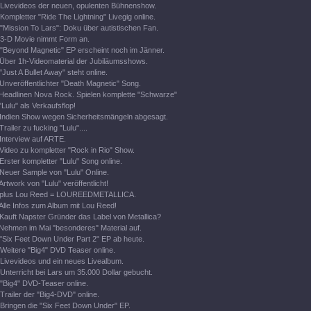
Livevideos der neuen, opulenten Bühnenshow.
Kompletter "Ride The Lightning" Livegig online.
"Mission To Lars": Doku über autistischen Fan.
3-D Movie nimmt Form an.
"Beyond Magnetic" EP erscheint noch im Jänner.
Über 1h-Videomaterial der Jubiläumsshows.
"Just A Bullet Away" steht online.
Unveröffentlichter "Death Magnetic" Song.
Headlinen Nova Rock. Spielen komplette "Schwarze"
"Lulu" als Verkaufsflop!
Indien Show wegen Sicherheitsmängeln abgesagt.
Trailer zu fucking "Lulu"....
Interview auf ARTE.
Video zu kompletter "Rock in Rio" Show.
Erster kompletter "Lulu" Song online.
Neuer Sample von "Lulu" Online.
Artwork von "Lulu" veröffentlicht!
plus Lou Reed = LOUREEDMETALLICA.
Alle Infos zum Album mit Lou Reed!
Kauft Napster Gründer das Label von Metallica?
Nehmen im Mai "besonderes" Material auf.
"Six Feet Down Under Part 2" EP ab heute.
Weitere "Big4" DVD Teaser online.
Livevideos und ein neues Livealbum.
Unterricht bei Lars um 35.000 Dollar gebucht.
"Big4" DVD-Teaser online.
Trailer der "Big4-DVD" online.
Bringen die "Six Feet Down Under" EP.