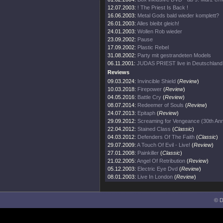
12.07.2003:
! The Priest Is Back !
16.06.2003:
Metal Gods bald wieder komplett?
26.01.2003:
Alles bleibt gleich!
24.01.2003:
Wollen Rob wieder
23.09.2002:
Pause
17.09.2002:
Plastic Rebel
31.08.2002:
Party mit gestrandeten Models
06.11.2001:
JUDAS PRIEST live in Deutschland
Reviews
09.03.2024:
Invincible Shield
(
Review
)
10.03.2018:
Firepower
(
Review
)
04.05.2016:
Battle Cry
(
Review
)
08.07.2014:
Redeemer of Souls
(
Review
)
24.07.2013:
Epitaph
(
Review
)
29.09.2012:
Screaming for Vengeance (30th Ann
22.04.2012:
Stained Class
(
Classic
)
04.03.2012:
Defenders Of The Faith
(
Classic
)
29.07.2009:
A Touch Of Evil - Live!
(
Review
)
27.01.2008:
Painkiller
(
Classic
)
21.02.2005:
Angel Of Retribution
(
Review
)
05.12.2003:
Electric Eye Dvd
(
Review
)
08.01.2003:
Live In London
(
Review
)
© D