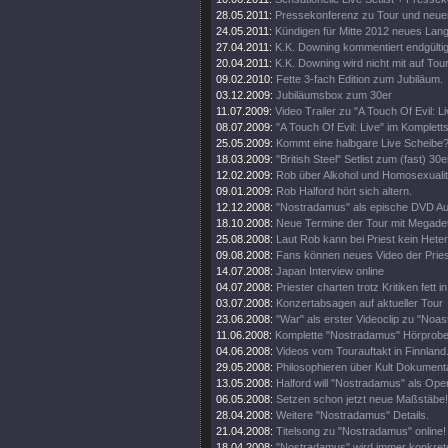
28.05.2011:
Pressekonferenz zu Tour und neue
24.05.2011:
Kündigen für Mitte 2012 neues Lan
27.04.2011:
K.K. Downing kommentiert endgültig
20.04.2011:
K.K. Downing wird nicht mit auf Tou
09.02.2010:
Fette 3-fach Edition zum Jubiläum.
03.12.2009:
Jubiläumsbox zum 30er
11.07.2009:
Video Trailer zu "A Touch Of Evil: Li
08.07.2009:
"A Touch Of Evil: Live" im Komplett
25.05.2009:
Kommt eine halbgare Live Scheibe
18.03.2009:
"British Steel" Setlist zum (fast) 30e
12.02.2009:
Rob über Alkohol und Homosexualit
09.01.2009:
Rob Halford hört sich altern.
12.12.2008:
"Nostradamus" als epische DVD Au
18.10.2008:
Neue Termine der Tour mit Megade
25.08.2008:
Laut Rob kann bei Priest kein Heter
09.08.2008:
Fans können neues Video der Pries
14.07.2008:
Japan Interview online
04.07.2008:
Priester charten trotz Kritiken fett 
03.07.2008:
Konzertabsagen auf aktueller Tour
23.06.2008:
"War" als erster Videoclip zu "Noa
11.06.2008:
Komplette "Nostradamus" Hörprobe
04.06.2008:
Videos vom Tourauftakt in Finnland
29.05.2008:
Philosophieren über Kult Dokumenta
13.05.2008:
Halford will "Nostradamus" als Oper
06.05.2008:
Setzen schon jetzt neue Maßstäbe!
28.04.2008:
Weitere "Nostradamus" Details.
21.04.2008:
Titelsong zu "Nostradamus" online!
18.04.2008:
"Nostradamus" wird immer konkrete