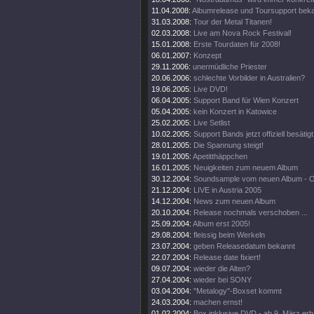
11.04.2008:
Albumrelease und Toursupport beka
31.03.2008:
Tour der Metal Titanen!
02.03.2008:
Live am Nova Rock Festival!
15.01.2008:
Erste Tourdaten für 2008!
06.01.2007:
Konzept
29.11.2006:
unermüdliche Priester
20.06.2006:
schlechte Vorbilder in Australien?
19.06.2005:
Live DVD!
06.04.2005:
Support Band für Wien Konzert
05.04.2005:
kein Konzert in Katowice
25.02.2005:
Live Setlist
10.02.2005:
Support Bands jetzt offiziell besätigt
28.01.2005:
Die Spannung steigt!
19.01.2005:
Apetitthäppchen
16.01.2005:
Neuigkeiten zum neuem Album
30.12.2004:
Soundsample vom neuen Album - 
21.12.2004:
LIVE in Austria 2005
14.12.2004:
News zum neuen Album
20.10.2004:
Release nochmals verschoben ...
25.09.2004:
Album erst 2005!
29.08.2004:
fleissig beim Werkeln
23.07.2004:
geben Releasedatum bekannt
22.07.2004:
Release date fixiert!
09.07.2004:
wieder die Alten?
27.04.2004:
wieder bei SONY
03.04.2004:
"Metalogy"-Boxset kommt
24.03.2004:
machen ernst!
01.02.2004:
Box inklusive DVD - ab 9. März erhä