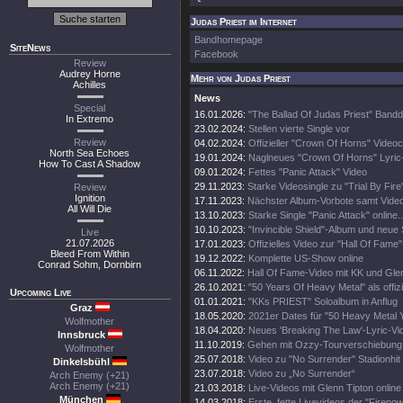
Judas Priest im Internet
Bandhomepage
SiteNews
Facebook
Review
Audrey Horne
Mehr von Judas Priest
Achilles
News
Special
16.01.2026:
"The Ballad Of Judas Priest" Band
In Extremo
23.02.2024:
Stellen vierte Single vor
Review
04.02.2024:
Offizieller "Crown Of Horns" Videoc
North Sea Echoes
19.01.2024:
Naglneues "Crown Of Horns" Lyric
How To Cast A Shadow
09.01.2024:
Fettes "Panic Attack" Video
29.11.2023:
Starke Videosingle zu "Trial By Fire
Review
Ignition
17.11.2023:
Nächster Album-Vorbote samt Vide
All Will Die
13.10.2023:
Starke Single "Panic Attack" online..
10.10.2023:
"Invincible Shield"-Album und neue 
Live
21.07.2026
17.01.2023:
Offizielles Video zur "Hall Of Fame
Bleed From Within
19.12.2022:
Komplette US-Show online
Conrad Sohm, Dornbirn
06.11.2022:
Hall Of Fame-Video mit KK und Gle
26.10.2021:
"50 Years Of Heavy Metal" als offiz
Upcoming Live
01.01.2021:
"KKs PRIEST" Soloalbum in Anflug
Graz
18.05.2020:
2021er Dates für "50 Heavy Metal 
Wolfmother
18.04.2020:
Neues 'Breaking The Law'-Lyric-Vi
Innsbruck
11.10.2019:
Gehen mit Ozzy-Tourverschiebung 
Wolfmother
25.07.2018:
Video zu "No Surrender" Stadionhit
Dinkelsbühl
23.07.2018:
Video zu „No Surrender“
Arch Enemy (+21)
Arch Enemy (+21)
21.03.2018:
Live-Videos mit Glenn Tipton online
München
14.03.2018:
Erste, fette Livevideos der "Firepo