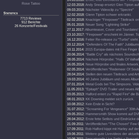
Rose Tattoo
12.03.2018:
Andy Sneap ersetzt Glen Tipton auf
09.03.2018:
Nächster Videoclip zu "Spectre"
Statistics
12.02.2018:
Glenn Tipton schwer erkrankt.
7713 Reviews
02.02.2018:
Knackiger "Firepower" Titeltrack on
912 Berichte
05.01.2018:
Neuer Song "Lightning Strike"
26 Konzerte/Festivals
27.11.2017:
Albumteaser, Cover und Tourdates!
23.10.2017:
"Firepower" erscheint im Jänner. T
16.12.2016:
Fetter Re-release zu "Turbo" steht 
20.12.2014:
"Defenders Of The Faith" Jubiläums
10.11.2014:
2015 Europa-dates mit Five Finger
20.06.2014:
"Battle Cry" als nächstes Soundschi
28.05.2014:
Nächste Hörprobe: "Halls Of Valhall
16.05.2014:
Neue Hörprobe und finales Artwork
02.05.2014:
Veröffentlichen "Redemeer Of Souls"
28.04.2014:
Stellen den neuen Titeltrack und Ar
19.03.2014:
40 Jahre Jubiläum und neues Album
07.01.2014:
Metal Gods bei The Simpsons. Vide
11.05.2013:
"Epitaph" DVD Trailer und neues A
03.05.2013:
Halford entert zu "Rapid Fire" die 
08.01.2013:
KK Downing meldet sich zurück.
10.08.2012:
Kein Ende in Sicht?
31.07.2012:
"Screaming For Vengeance" 30th An
29.05.2012:
Hammersmith Show kommt auf DV
28.04.2012:
Erste fette Setlists und Eindrücke d
21.09.2011:
Veröffentlichen "The Chosen" Few C
17.09.2011:
Rob Halford kippt mit Harley auf d
19.06.2011:
Weitere gute Livevideos der aktuell
10.06.2011:
Sensationelle Live Setlist + Presse