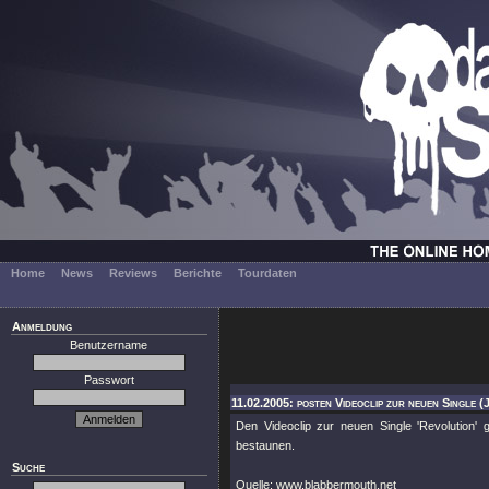
Home
News
Reviews
Berichte
Tourdaten
Anmeldung
Benutzername
Passwort
11.02.2005: posten Videoclip zur neuen Single (
Den Videoclip zur neuen Single 'Revolution' g
bestaunen.
Suche
Quelle: www.blabbermouth.net