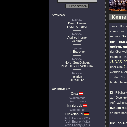
SiteNews
Keine
Review
Death Dealer
Trotz aller 
Reign Of Steel
immer noch 
Review
recken.
Die
Audrey Horne
Achilles
mehr muss
greisen, u
Special
In Extremo
der über wei
machen.
"B
Review
JUDAS P
North Sea Echoes
How To Cast A Shadow
J
über eine
werden auch
Review
Ignition
starken
"Dr
All Will Die
besten Numm
Upcoming Live
Ein Pflichte
Graz
auf Disc g
Wolfmother
Rose Tattoo
Aufmachung
Innsbruck
danach mie
Wolfmother
so kurz nach
Dinkelsbühl
Arch Enemy (+21)
Arch Enemy (+21)
Die Top-4-
Arch Enemy (+21)