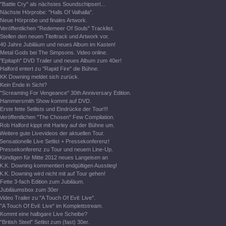
"Battle Cry" als nächstes Soundschipserl...
Nächste Hörprobe: "Halls Of Valhalla".
Neue Hörprobe und finales Artwork.
Veröffentlichen "Redemeer Of Souls" Tracklist.
Stellen den neuen Titeltrack und Artwork vor.
40 Jahre Jubiläum und neues Album im Kasten!
Metal Gods bei The Simpsons. Video online.
"Epitaph" DVD Trailer und neues Album zum 40er!
Halford entert zu "Rapid Fire" die Bühne.
KK Downing meldet sich zurück.
Kein Ende in Sicht?
"Screaming For Vengeance" 30th Anniversary Edition.
Hammersmith Show kommt auf DVD.
Erste fette Setlists und Eindrücke der Tour!!!
Veröffentlichen "The Chosen" Few Compilation.
Rob Halford kippt mit Harley auf der Bühne um.
Weitere gute Livevideos der aktuellen Tour.
Sensationelle Live Setlist + Pressekonferenz!
Pressekonferenz zu Tour und neuem Line-Up.
Kündigen für Mitte 2012 neues Langeisen an
K.K. Downing kommentiert endgültigen Ausstieg!
K.K. Downing wird nicht mit auf Tour gehen!
Fette 3-fach Edition zum Jubiläum.
Jubiläumsbox zum 30er
Video Trailer zu "A Touch Of Evil: Live".
"A Touch Of Evil: Live" im Komplettstream.
Kommt eine halbgare Live Scheibe?
"British Steel" Setlist zum (fast) 30er.