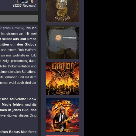
(3237 Reviews)
at
(zum Review)
, bin ich
erhin stramm gen Himmel
n selbst aus und umso
tritten um den Globus
r und einem Rob Halford,
ir uns wohl alle ein Bild
zeigt problemlos, dass
ehrliche Dokumentation und
rdimensionalen Schaffens
ifel erhaben und mit dem
ommen wohl auch drei der
e und souveräne Show
 Magie fehlen
, und die
doch in jenes Bild, das
notwendig war dieses Ding
aften Bonus-Manifeste