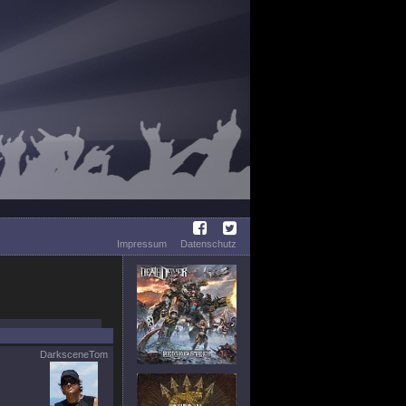
Impressum
Datenschutz
DarksceneTom