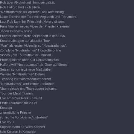
Rob über Alkohol und Homosexualität.
Rob Halford hört sich altern.
"Nostradamus" als epische DVD Aufführung.
Neue Termine der Tour mit Megadeth und Testament.
Laut Rob kann bei Priest kein Hetero singen.
Fans können neues Video der Priester kreieren!
Japan Interview online
Priester charten trotz Kritiken fett in den USA.
Konzertabsagen auf aktueller Tour
"War" als erster Videoclip zu "Noastradamus".
Komplette "Nostradamus" Hörprobe online
Videos vom Tourauftakt in Finnland.
Philosophieren über Kult Dokumentarfilm.
Halford will "Nostradamus" als Oper aufführen!
Setzen schon jetzt neue Maßstäbe!
Weitere "Nostradamus" Details.
Titelsong zu "Nostradamus" online!
"Nostradamus" wird immer konkreter.
Albumrelease und Toursupport bekannt.
Tour der Metal Titanen!
Live am Nova Rock Festival!
Erste Tourdaten für 2008!
Konzept
unermüdliche Priester
schlechte Vorbilder in Australien?
Live DVD!
Support Band für Wien Konzert
kein Konzert in Katowice