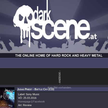
Kein Bild vorhanden.
Judas Priest - Battle Cry (CD)
Label: Sony Music
VÖ: 25.03.2016
Homepage
|
Facebook
Art: Review