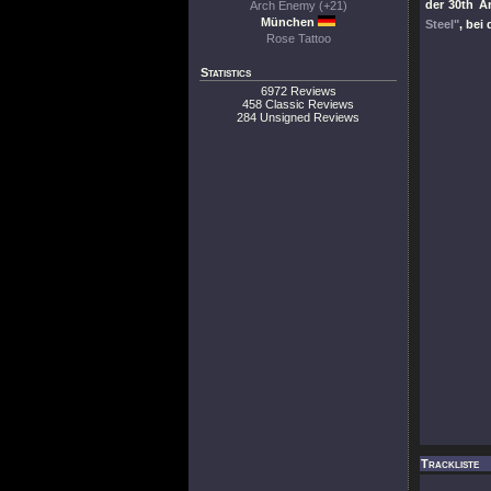
der 30th A
Arch Enemy (+21)
München
Steel"
, bei
Rose Tattoo
Statistics
6972 Reviews
458 Classic Reviews
284 Unsigned Reviews
Trackliste