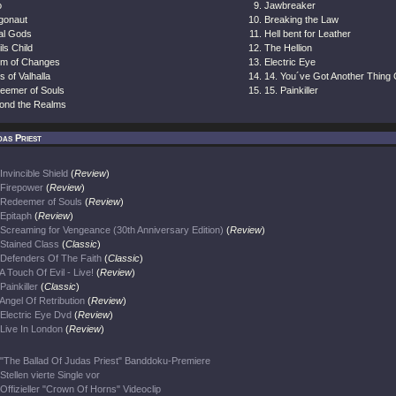
o
Jawbreaker
gonaut
Breaking the Law
al Gods
Hell bent for Leather
ls Child
The Hellion
tim of Changes
Electric Eye
s of Valhalla
14. You´ve Got Another Thing
eemer of Souls
15. Painkiller
ond the Realms
as Priest
Invincible Shield
(
Review
)
Firepower
(
Review
)
Redeemer of Souls
(
Review
)
Epitaph
(
Review
)
Screaming for Vengeance (30th Anniversary Edition)
(
Review
)
Stained Class
(
Classic
)
Defenders Of The Faith
(
Classic
)
A Touch Of Evil - Live!
(
Review
)
Painkiller
(
Classic
)
Angel Of Retribution
(
Review
)
Electric Eye Dvd
(
Review
)
Live In London
(
Review
)
"The Ballad Of Judas Priest" Banddoku-Premiere
Stellen vierte Single vor
Offizieller "Crown Of Horns" Videoclip