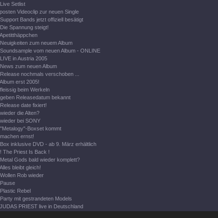
Live Setlist
posten Videoclip zur neuen Single
Support Bands jetzt offiziell besätigt
Die Spannung steigt!
Apetitthäppchen
Neuigkeiten zum neuem Album
Soundsample vom neuen Album - ONLINE
LIVE in Austria 2005
News zum neuen Album
Release nochmals verschoben ...
Album erst 2005!
fleissig beim Werkeln
geben Releasedatum bekannt
Release date fixiert!
wieder die Alten?
wieder bei SONY
"Metalogy"-Boxset kommt
machen ernst!
Box inklusive DVD - ab 9. März erhältlich
! The Priest Is Back !
Metal Gods bald wieder komplett?
Alles bleibt gleich!
Wollen Rob wieder
Pause
Plastic Rebel
Party mit gestrandeten Models
JUDAS PRIEST live in Deutschland