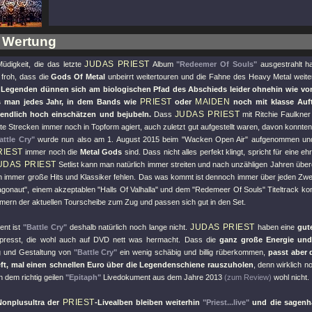
 Wertung
JUDAS PRIEST
Müdigkeit, die das letzte
Album
"Redeemer Of Souls"
ausgestrahlt h
froh, dass die
Gods Of Metal
unbeirrt weitertouren und die Fahne des Heavy Metal weit
 Legenden dünnen sich am biologischen Pfad des Abschieds leider ohnehin wie vo
PRIEST
MAIDEN
 man jedes Jahr, in dem Bands wie
oder
noch mit klasse Auf
JUDAS PRIEST
nendlich hoch einschätzen und bejubeln.
Dass
mit Ritchie Faulkne
te Strecken immer noch in Topform agiert, auch zuletzt gut aufgestellt waren, davon konnten w
attle Cry"
wurde nun also am 1. August 2015 beim
"Wacken Open Air"
aufgenommen und 
RIEST
immer noch die
Metal Gods
sind. Dass nicht alles perfekt klingt, spricht für eine 
UDAS PRIEST
Setlist kann man natürlich immer streiten und nach unzähligen Jahren übe
 immer große Hits und Klassiker fehlen. Das was kommt ist dennoch immer über jeden Zwe
agonaut"
, einem akzeptablen
"Halls Of Valhalla"
und dem
"Redemeer Of Souls"
Titeltrack k
ern der aktuellen Tourscheibe zum Zug und passen sich gut in den Set.
JUDAS PRIEST
vent ist
"Battle Cry"
deshalb natürlich noch lange nicht.
haben eine
gut
epresst, die wohl auch auf DVD nett was hermacht. Dass die
ganz große Energie und
 und Gestaltung von
"Battle Cry"
ein wenig schäbig und billig rüberkommen,
passt aber 
ft, mal einen schnellen Euro über die Legendenschiene rauszuholen
, denn wirklich 
 dem richtig geilen
"Epitaph"
Livedokument aus dem Jahre 2013
(zum Review)
wohl nicht.
PRIEST
Nonplusultra der
-Livealben bleiben weiterhin
"Priest...live"
und die sagenh