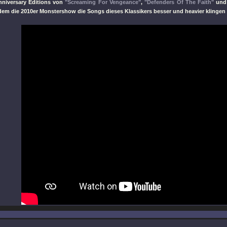
nniversary Editions von
"Screaming For Vengeance"
,
"Defenders Of The Faith"
und
 dem die 2010er Monstershow die Songs dieses Klassikers besser und heavier klingen l