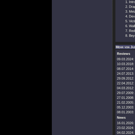
Intr
Dra
Met
Devi
Vic
Wall
Red
Bey
Mehr von Jud
Reviews
09.03.2024:
10.03.2018:
08.07.2014:
24.07.2013:
29.09.2012:
22.04.2012:
04.03.2012:
29.07.2009:
27.01.2008:
21.02.2005:
05.12.2003:
08.01.2003:
News
16.01.2026:
23.02.2024:
04.02.2024: