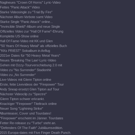
Naglneues "Crown Of Horns" Lyric-Video
Fettes "Panic Attack" Video
Starke Videosingle zu "Trial By Fire"
Nächster Album-Vorbote samt Video
Starke Single "Panic Attack" online...
"Invincible Shield"-Album und neue Single
Offizielles Video zur "Hall Of Fame"-Ehrung
Komplette US-Show online
Hall Of Fame-Video mit KK und Glen
"50 Years Of Heavy Metal" als offizielles Buch
"KKs PRIEST" Soloalbum in Anflug
2021er Dates für "50 Heavy Metal Years"
Neues 'Breaking The Law'-Lyric-Video
Gehen mit Ozzy-Tourverschiebung 2.0 mit
Video zu "No Surrender" Stadionhit
Video zu „No Surrender“
Live-Videos mit Glenn Tipton online
Erste, fette Livevideos der "Firepower" Tour
Andy Sneap ersetzt Glen Tipton auf Tour
Nächster Videoclip zu "Spectre"
Glenn Tipton schwer erkrankt.
Knackiger "Firepower" Titeltrack online
Neuer Song "Lightning Strike"
Albumteaser, Cover und Tourdates!
"Firepower" erscheint im Jänner. Tourdates
Fetter Re-release zu "Turbo" steht an.
"Defenders Of The Faith" Jubiläumsedition.
2015 Europa-dates mit Five Finger Death Punch.