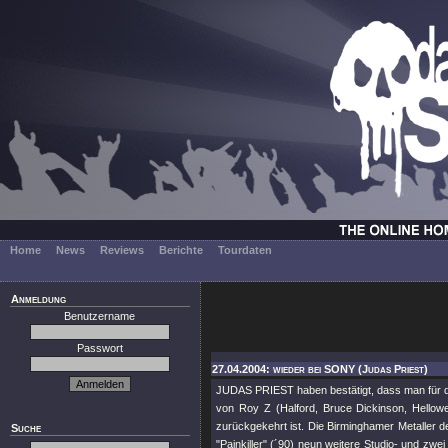
Home
News
Reviews
Berichte
Tourdaten
Anmeldung
Benutzername
Passwort
27.04.2004: wieder bei SONY (Judas Priest)
JUDAS PRIEST haben bestätigt, dass man für de
von Roy Z (Halford, Bruce Dickinson, Hellow
zurückgekehrt ist. Die Birminghamer Metaller d
Suche
"Painkiller" (´90) neun weitere Studio- und zwei