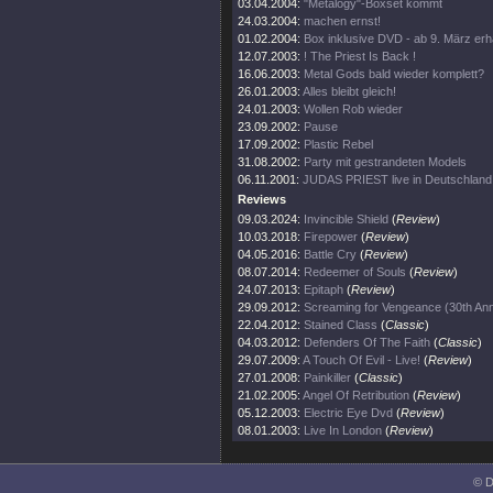
03.04.2004:
"Metalogy"-Boxset kommt
24.03.2004:
machen ernst!
01.02.2004:
Box inklusive DVD - ab 9. März erhä
12.07.2003:
! The Priest Is Back !
16.06.2003:
Metal Gods bald wieder komplett?
26.01.2003:
Alles bleibt gleich!
24.01.2003:
Wollen Rob wieder
23.09.2002:
Pause
17.09.2002:
Plastic Rebel
31.08.2002:
Party mit gestrandeten Models
06.11.2001:
JUDAS PRIEST live in Deutschland
Reviews
09.03.2024:
Invincible Shield
(
Review
)
10.03.2018:
Firepower
(
Review
)
04.05.2016:
Battle Cry
(
Review
)
08.07.2014:
Redeemer of Souls
(
Review
)
24.07.2013:
Epitaph
(
Review
)
29.09.2012:
Screaming for Vengeance (30th Ann
22.04.2012:
Stained Class
(
Classic
)
04.03.2012:
Defenders Of The Faith
(
Classic
)
29.07.2009:
A Touch Of Evil - Live!
(
Review
)
27.01.2008:
Painkiller
(
Classic
)
21.02.2005:
Angel Of Retribution
(
Review
)
05.12.2003:
Electric Eye Dvd
(
Review
)
08.01.2003:
Live In London
(
Review
)
© D