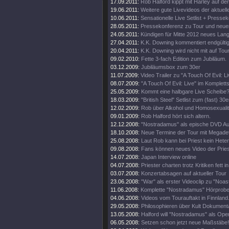
17.09.2011:
Rob Halford kippt mit Harley auf d
19.06.2011:
Weitere gute Livevideos der aktuell
10.06.2011:
Sensationelle Live Setlist + Presse
28.05.2011:
Pressekonferenz zu Tour und neue
24.05.2011:
Kündigen für Mitte 2012 neues Lan
27.04.2011:
K.K. Downing kommentiert endgültig
20.04.2011:
K.K. Downing wird nicht mit auf Tou
09.02.2010:
Fette 3-fach Edition zum Jubiläum.
03.12.2009:
Jubiläumsbox zum 30er
11.07.2009:
Video Trailer zu "A Touch Of Evil: Li
08.07.2009:
"A Touch Of Evil: Live" im Komplett
25.05.2009:
Kommt eine halbgare Live Scheibe
18.03.2009:
"British Steel" Setlist zum (fast) 30e
12.02.2009:
Rob über Alkohol und Homosexualit
09.01.2009:
Rob Halford hört sich altern.
12.12.2008:
"Nostradamus" als epische DVD Au
18.10.2008:
Neue Termine der Tour mit Megade
25.08.2008:
Laut Rob kann bei Priest kein Heter
09.08.2008:
Fans können neues Video der Pries
14.07.2008:
Japan Interview online
04.07.2008:
Priester charten trotz Kritiken fett 
03.07.2008:
Konzertabsagen auf aktueller Tour
23.06.2008:
"War" als erster Videoclip zu "Noa
11.06.2008:
Komplette "Nostradamus" Hörprobe
04.06.2008:
Videos vom Tourauftakt in Finnland
29.05.2008:
Philosophieren über Kult Dokumenta
13.05.2008:
Halford will "Nostradamus" als Oper
06.05.2008:
Setzen schon jetzt neue Maßstäbe!