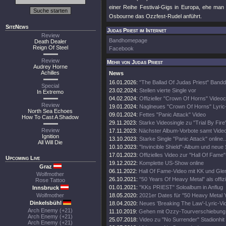
einer Reihe Festival-Gigs in Europa, ehe ma
Osbourne das Ozzfest-Rudel anführt.
SiteNews
Judas Priest im Internet
Review
Bandhomepage
Death Dealer
Reign Of Steel
Facebook
Review
Mehr von Judas Priest
Audrey Horne
Achilles
News
16.01.2026:
"The Ballad Of Judas Priest" Band
Special
23.02.2024:
Stellen vierte Single vor
In Extremo
04.02.2024:
Offizieller "Crown Of Horns" Videoc
Review
19.01.2024:
Naglneues "Crown Of Horns" Lyric
North Sea Echoes
09.01.2024:
Fettes "Panic Attack" Video
How To Cast A Shadow
29.11.2023:
Starke Videosingle zu "Trial By Fire
Review
17.11.2023:
Nächster Album-Vorbote samt Vide
Ignition
13.10.2023:
Starke Single "Panic Attack" online..
All Will Die
10.10.2023:
"Invincible Shield"-Album und neue 
17.01.2023:
Offizielles Video zur "Hall Of Fame
Upcoming Live
19.12.2022:
Komplette US-Show online
Graz
06.11.2022:
Hall Of Fame-Video mit KK und Gle
Wolfmother
26.10.2021:
"50 Years Of Heavy Metal" als offiz
Rose Tattoo
01.01.2021:
"KKs PRIEST" Soloalbum in Anflug
Innsbruck
Wolfmother
18.05.2020:
2021er Dates für "50 Heavy Metal 
Dinkelsbühl
18.04.2020:
Neues 'Breaking The Law'-Lyric-Vi
Arch Enemy (+21)
11.10.2019:
Gehen mit Ozzy-Tourverschiebung 
Arch Enemy (+21)
25.07.2018:
Video zu "No Surrender" Stadionhit
Arch Enemy (+21)