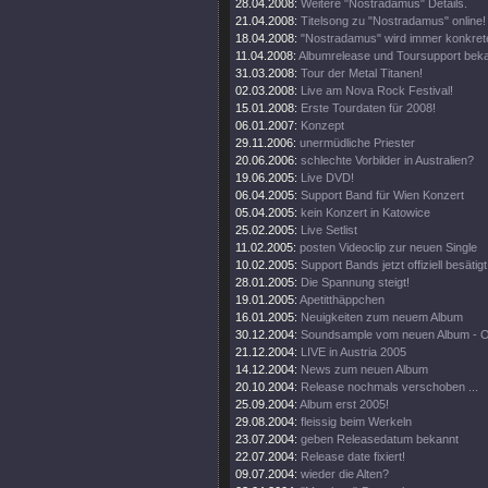
28.04.2008:
Weitere "Nostradamus" Details.
21.04.2008:
Titelsong zu "Nostradamus" online!
18.04.2008:
"Nostradamus" wird immer konkrete
11.04.2008:
Albumrelease und Toursupport beka
31.03.2008:
Tour der Metal Titanen!
02.03.2008:
Live am Nova Rock Festival!
15.01.2008:
Erste Tourdaten für 2008!
06.01.2007:
Konzept
29.11.2006:
unermüdliche Priester
20.06.2006:
schlechte Vorbilder in Australien?
19.06.2005:
Live DVD!
06.04.2005:
Support Band für Wien Konzert
05.04.2005:
kein Konzert in Katowice
25.02.2005:
Live Setlist
11.02.2005:
posten Videoclip zur neuen Single
10.02.2005:
Support Bands jetzt offiziell besätigt
28.01.2005:
Die Spannung steigt!
19.01.2005:
Apetitthäppchen
16.01.2005:
Neuigkeiten zum neuem Album
30.12.2004:
Soundsample vom neuen Album - 
21.12.2004:
LIVE in Austria 2005
14.12.2004:
News zum neuen Album
20.10.2004:
Release nochmals verschoben ...
25.09.2004:
Album erst 2005!
29.08.2004:
fleissig beim Werkeln
23.07.2004:
geben Releasedatum bekannt
22.07.2004:
Release date fixiert!
09.07.2004:
wieder die Alten?