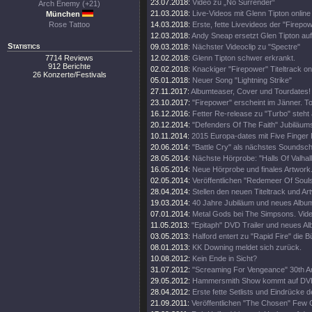
23.07.2018:
Video zu „No Surrender“
Arch Enemy (+21)
21.03.2018:
Live-Videos mit Glenn Tipton online
München
Rose Tattoo
14.03.2018:
Erste, fette Livevideos der "Firepo
12.03.2018:
Andy Sneap ersetzt Glen Tipton auf
Statistics
09.03.2018:
Nächster Videoclip zu "Spectre"
7714 Reviews
12.02.2018:
Glenn Tipton schwer erkrankt.
912 Berichte
02.02.2018:
Knackiger "Firepower" Titeltrack on
26 Konzerte/Festivals
05.01.2018:
Neuer Song "Lightning Strike"
27.11.2017:
Albumteaser, Cover und Tourdates!
23.10.2017:
"Firepower" erscheint im Jänner. T
16.12.2016:
Fetter Re-release zu "Turbo" steht 
20.12.2014:
"Defenders Of The Faith" Jubiläums
10.11.2014:
2015 Europa-dates mit Five Finger
20.06.2014:
"Battle Cry" als nächstes Soundschi
28.05.2014:
Nächste Hörprobe: "Halls Of Valhall
16.05.2014:
Neue Hörprobe und finales Artwork
02.05.2014:
Veröffentlichen "Redemeer Of Souls"
28.04.2014:
Stellen den neuen Titeltrack und Ar
19.03.2014:
40 Jahre Jubiläum und neues Album
07.01.2014:
Metal Gods bei The Simpsons. Vide
11.05.2013:
"Epitaph" DVD Trailer und neues A
03.05.2013:
Halford entert zu "Rapid Fire" die 
08.01.2013:
KK Downing meldet sich zurück.
10.08.2012:
Kein Ende in Sicht?
31.07.2012:
"Screaming For Vengeance" 30th An
29.05.2012:
Hammersmith Show kommt auf DV
28.04.2012:
Erste fette Setlists und Eindrücke d
21.09.2011:
Veröffentlichen "The Chosen" Few C