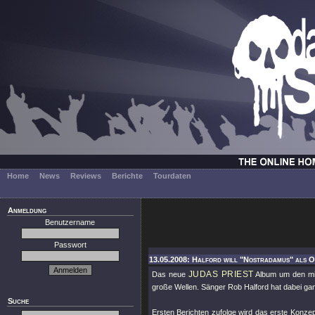
Home
News
Reviews
Berichte
Tourdaten
Anmeldung
Benutzername
Passwort
13.05.2008: Halford will "Nostradamus" als O
JUDAS PRIEST
Das neue
Album um den mit
große Wellen. Sänger Rob Halford hat dabei ga
Suche
Ersten Berichten zufolge wird das erste Konze