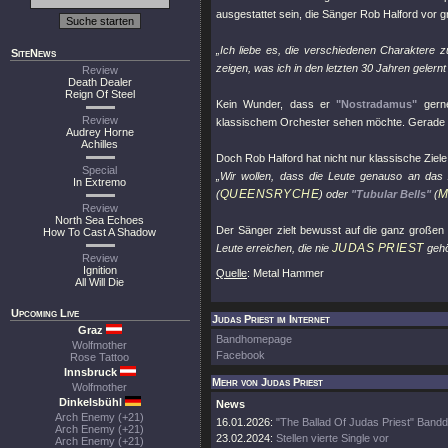
ausgestattet sein, die Sänger Rob Halford vor g
„Ich liebe es, die verschiedenen Charaktere 
SiteNews
zeigen, was ich in den letzten 30 Jahren gelernt
Review
Death Dealer
Reign Of Steel
Kein Wunder, dass er
"Nostradamus"
gerne
Review
klassischem Orchester sehen möchte. Gerade die
Audrey Horne
Achilles
Doch Rob Halford hat nicht nur klassische Zie
Special
„Wir wollen, dass die Leute genauso an da
In Extremo
QUEENSRYCHE
M
(
) oder
"Tubular Bells"
(
Review
North Sea Echoes
Der Sänger zielt bewusst auf die ganz großen
How To Cast A Shadow
JUDAS PRIEST
Leute erreichen, die nie
gehö
Review
Ignition
Quelle
: Metal Hammer
All Will Die
Upcoming Live
Judas Priest im Internet
Graz
Bandhomepage
Wolfmother
Facebook
Rose Tattoo
Innsbruck
Mehr von Judas Priest
Wolfmother
Dinkelsbühl
News
Arch Enemy (+21)
16.01.2026:
"The Ballad Of Judas Priest" Band
Arch Enemy (+21)
23.02.2024:
Stellen vierte Single vor
Arch Enemy (+21)