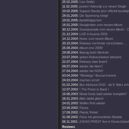
25.02.2005:
Live Setlist
11.02.2005:
posten Videoclip zur neuen Single
10.02.2005:
Support Bands jetzt offiziell besätigt
28.01.2005:
Die Spannung steigt!
19.01.2005:
Apetitthäppchen
16.01.2005:
Neuigkeiten zum neuem Album
30.12.2004:
Soundsample vom neuen Album - 
21.12.2004:
LIVE in Austria 2005
14.12.2004:
News zum neuen Album
20.10.2004:
Release nochmals verschoben ...
25.09.2004:
Album erst 2005!
29.08.2004:
fleissig beim Werkeln
23.07.2004:
geben Releasedatum bekannt
22.07.2004:
Release date fixiert!
09.07.2004:
wieder die Alten?
27.04.2004:
wieder bei SONY
03.04.2004:
"Metalogy"-Boxset kommt
24.03.2004:
machen ernst!
01.02.2004:
Box inklusive DVD - ab 9. März erhä
12.07.2003:
! The Priest Is Back !
16.06.2003:
Metal Gods bald wieder komplett?
26.01.2003:
Alles bleibt gleich!
24.01.2003:
Wollen Rob wieder
23.09.2002:
Pause
17.09.2002:
Plastic Rebel
31.08.2002:
Party mit gestrandeten Models
06.11.2001:
JUDAS PRIEST live in Deutschland
Reviews