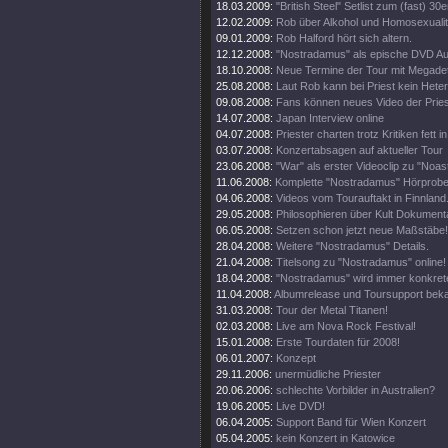
18.03.2009:
"British Steel" Setlist zum (fast) 30e
12.02.2009:
Rob über Alkohol und Homosexualit
09.01.2009:
Rob Halford hört sich altern.
12.12.2008:
"Nostradamus" als epische DVD Au
18.10.2008:
Neue Termine der Tour mit Megade
25.08.2008:
Laut Rob kann bei Priest kein Heter
09.08.2008:
Fans können neues Video der Pries
14.07.2008:
Japan Interview online
04.07.2008:
Priester charten trotz Kritiken fett 
03.07.2008:
Konzertabsagen auf aktueller Tour
23.06.2008:
"War" als erster Videoclip zu "Noa
11.06.2008:
Komplette "Nostradamus" Hörprobe
04.06.2008:
Videos vom Tourauftakt in Finnland
29.05.2008:
Philosophieren über Kult Dokumenta
06.05.2008:
Setzen schon jetzt neue Maßstäbe!
28.04.2008:
Weitere "Nostradamus" Details.
21.04.2008:
Titelsong zu "Nostradamus" online!
18.04.2008:
"Nostradamus" wird immer konkrete
11.04.2008:
Albumrelease und Toursupport beka
31.03.2008:
Tour der Metal Titanen!
02.03.2008:
Live am Nova Rock Festival!
15.01.2008:
Erste Tourdaten für 2008!
06.01.2007:
Konzept
29.11.2006:
unermüdliche Priester
20.06.2006:
schlechte Vorbilder in Australien?
19.06.2005:
Live DVD!
06.04.2005:
Support Band für Wien Konzert
05.04.2005:
kein Konzert in Katowice