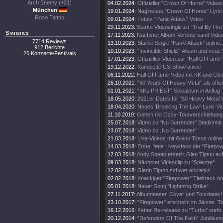
Arch Enemy (+21)
04.02.2024:
Offizieller "Crown Of Horns" Videoc
München
19.01.2024:
Naglneues "Crown Of Horns" Lyric
Rose Tattoo
09.01.2024:
Fettes "Panic Attack" Video
29.11.2023:
Starke Videosingle zu "Trial By Fire
Statistics
17.11.2023:
Nächster Album-Vorbote samt Vide
7714 Reviews
13.10.2023:
Starke Single "Panic Attack" online..
912 Berichte
10.10.2023:
"Invincible Shield"-Album und neue 
26 Konzerte/Festivals
17.01.2023:
Offizielles Video zur "Hall Of Fame
19.12.2022:
Komplette US-Show online
06.11.2022:
Hall Of Fame-Video mit KK und Gle
26.10.2021:
"50 Years Of Heavy Metal" als offiz
01.01.2021:
"KKs PRIEST" Soloalbum in Anflug
18.05.2020:
2021er Dates für "50 Heavy Metal 
18.04.2020:
Neues 'Breaking The Law'-Lyric-Vi
11.10.2019:
Gehen mit Ozzy-Tourverschiebung 
25.07.2018:
Video zu "No Surrender" Stadionhit
23.07.2018:
Video zu „No Surrender“
21.03.2018:
Live-Videos mit Glenn Tipton online
14.03.2018:
Erste, fette Livevideos der "Firepo
12.03.2018:
Andy Sneap ersetzt Glen Tipton auf
09.03.2018:
Nächster Videoclip zu "Spectre"
12.02.2018:
Glenn Tipton schwer erkrankt.
02.02.2018:
Knackiger "Firepower" Titeltrack on
05.01.2018:
Neuer Song "Lightning Strike"
27.11.2017:
Albumteaser, Cover und Tourdates!
23.10.2017:
"Firepower" erscheint im Jänner. T
16.12.2016:
Fetter Re-release zu "Turbo" steht 
20.12.2014:
"Defenders Of The Faith" Jubiläums