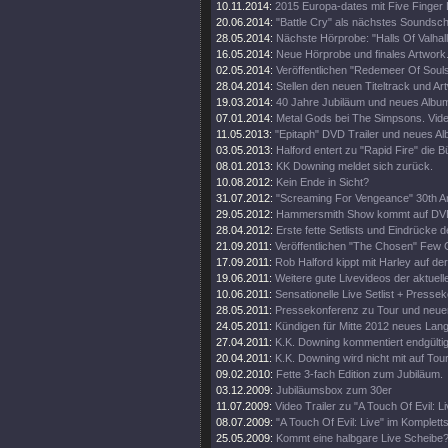
10.11.2014:
2015 Europa-dates mit Five Finger
20.06.2014:
"Battle Cry" als nächstes Soundschi
28.05.2014:
Nächste Hörprobe: "Halls Of Valhall
16.05.2014:
Neue Hörprobe und finales Artwork
02.05.2014:
Veröffentlichen "Redemeer Of Souls"
28.04.2014:
Stellen den neuen Titeltrack und Ar
19.03.2014:
40 Jahre Jubiläum und neues Album
07.01.2014:
Metal Gods bei The Simpsons. Vide
11.05.2013:
"Epitaph" DVD Trailer und neues A
03.05.2013:
Halford entert zu "Rapid Fire" die 
08.01.2013:
KK Downing meldet sich zurück.
10.08.2012:
Kein Ende in Sicht?
31.07.2012:
"Screaming For Vengeance" 30th An
29.05.2012:
Hammersmith Show kommt auf DV
28.04.2012:
Erste fette Setlists und Eindrücke d
21.09.2011:
Veröffentlichen "The Chosen" Few C
17.09.2011:
Rob Halford kippt mit Harley auf d
19.06.2011:
Weitere gute Livevideos der aktuell
10.06.2011:
Sensationelle Live Setlist + Presse
28.05.2011:
Pressekonferenz zu Tour und neue
24.05.2011:
Kündigen für Mitte 2012 neues Lan
27.04.2011:
K.K. Downing kommentiert endgültig
20.04.2011:
K.K. Downing wird nicht mit auf Tou
09.02.2010:
Fette 3-fach Edition zum Jubiläum.
03.12.2009:
Jubiläumsbox zum 30er
11.07.2009:
Video Trailer zu "A Touch Of Evil: Li
08.07.2009:
"A Touch Of Evil: Live" im Komplett
25.05.2009:
Kommt eine halbgare Live Scheibe