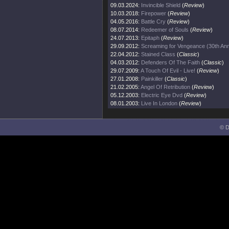
09.03.2024:
Invincible Shield
(
Review
)
10.03.2018:
Firepower
(
Review
)
04.05.2016:
Battle Cry
(
Review
)
08.07.2014:
Redeemer of Souls
(
Review
)
24.07.2013:
Epitaph
(
Review
)
29.09.2012:
Screaming for Vengeance (30th Ann
22.04.2012:
Stained Class
(
Classic
)
04.03.2012:
Defenders Of The Faith
(
Classic
)
29.07.2009:
A Touch Of Evil - Live!
(
Review
)
27.01.2008:
Painkiller
(
Classic
)
21.02.2005:
Angel Of Retribution
(
Review
)
05.12.2003:
Electric Eye Dvd
(
Review
)
08.01.2003:
Live In London
(
Review
)
© D