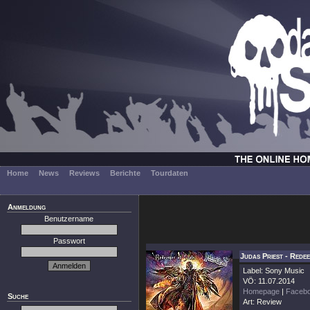
Home
News
Reviews
Berichte
Tourdaten
Anmeldung
Benutzername
Passwort
Judas Priest - Rede
Label: Sony Music
VÖ: 11.07.2014
Homepage
|
Faceb
Suche
Art: Review