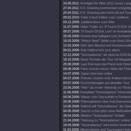
24.05.2011:
Kündigen für Mitte 2012 neues Lan
27.04.2011:
K.K. Downing kommentiert endgültig
20.04.2011:
K.K. Downing wird nicht mit auf Tou
09.02.2010:
Fette 3-fach Edition zum Jubiläum.
03.12.2009:
Jubiläumsbox zum 30er
11.07.2009:
Video Trailer zu "A Touch Of Evil: Li
08.07.2009:
"A Touch Of Evil: Live" im Komplett
25.05.2009:
Kommt eine halbgare Live Scheibe
18.03.2009:
"British Steel" Setlist zum (fast) 30e
12.02.2009:
Rob über Alkohol und Homosexualit
09.01.2009:
Rob Halford hört sich altern.
12.12.2008:
"Nostradamus" als epische DVD Au
18.10.2008:
Neue Termine der Tour mit Megade
25.08.2008:
Laut Rob kann bei Priest kein Heter
09.08.2008:
Fans können neues Video der Pries
14.07.2008:
Japan Interview online
04.07.2008:
Priester charten trotz Kritiken fett 
03.07.2008:
Konzertabsagen auf aktueller Tour
23.06.2008:
"War" als erster Videoclip zu "Noa
11.06.2008:
Komplette "Nostradamus" Hörprobe
04.06.2008:
Videos vom Tourauftakt in Finnland
29.05.2008:
Philosophieren über Kult Dokumenta
13.05.2008:
Halford will "Nostradamus" als Oper
06.05.2008:
Setzen schon jetzt neue Maßstäbe!
28.04.2008:
Weitere "Nostradamus" Details.
21.04.2008:
Titelsong zu "Nostradamus" online!
18.04.2008:
"Nostradamus" wird immer konkrete
11.04.2008:
Albumrelease und Toursupport beka