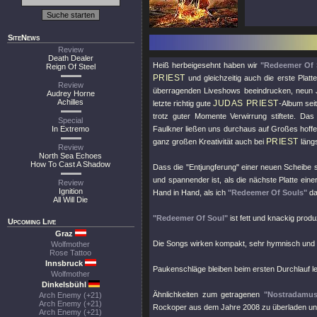
SiteNews
Review
Death Dealer
Heiß herbeigesehnt haben wir
"Redeemer Of 
Reign Of Steel
PRIEST
und gleichzeitig auch die erste Plat
Review
überragenden Liveshows beeindrucken, neun J
Audrey Horne
Achilles
JUDAS PRIEST
letzte richtig gute
-Album sei
trotz guter Momente Verwirrung stiftete. Da
Special
In Extremo
Faulkner ließen uns durchaus auf Großes hoff
PRIEST
ganz großen Kreativität auch bei
längs
Review
North Sea Echoes
How To Cast A Shadow
Dass die
"Entjungferung"
einer neuen Scheibe s
und spannender ist, als die nächste Platte eine
Review
Ignition
Hand in Hand, als ich
"Redeemer Of Souls"
da
All Will Die
"Redeemer Of Soul"
ist fett und knackig produz
Upcoming Live
Graz
Die Songs wirken kompakt, sehr hymnisch und 
Wolfmother
Rose Tattoo
Innsbruck
Paukenschläge bleiben beim ersten Durchlauf le
Wolfmother
Dinkelsbühl
Ähnlichkeiten zum getragenen
"Nostradamus
Arch Enemy (+21)
Arch Enemy (+21)
Rockoper aus dem Jahre 2008 zu überladen und
Arch Enemy (+21)