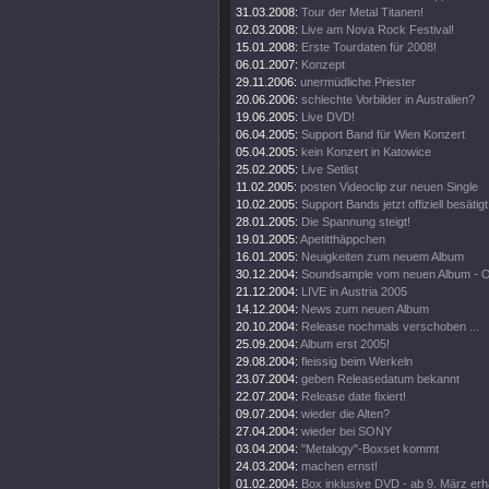
31.03.2008:
Tour der Metal Titanen!
02.03.2008:
Live am Nova Rock Festival!
15.01.2008:
Erste Tourdaten für 2008!
06.01.2007:
Konzept
29.11.2006:
unermüdliche Priester
20.06.2006:
schlechte Vorbilder in Australien?
19.06.2005:
Live DVD!
06.04.2005:
Support Band für Wien Konzert
05.04.2005:
kein Konzert in Katowice
25.02.2005:
Live Setlist
11.02.2005:
posten Videoclip zur neuen Single
10.02.2005:
Support Bands jetzt offiziell besätigt
28.01.2005:
Die Spannung steigt!
19.01.2005:
Apetitthäppchen
16.01.2005:
Neuigkeiten zum neuem Album
30.12.2004:
Soundsample vom neuen Album - 
21.12.2004:
LIVE in Austria 2005
14.12.2004:
News zum neuen Album
20.10.2004:
Release nochmals verschoben ...
25.09.2004:
Album erst 2005!
29.08.2004:
fleissig beim Werkeln
23.07.2004:
geben Releasedatum bekannt
22.07.2004:
Release date fixiert!
09.07.2004:
wieder die Alten?
27.04.2004:
wieder bei SONY
03.04.2004:
"Metalogy"-Boxset kommt
24.03.2004:
machen ernst!
01.02.2004:
Box inklusive DVD - ab 9. März erhä