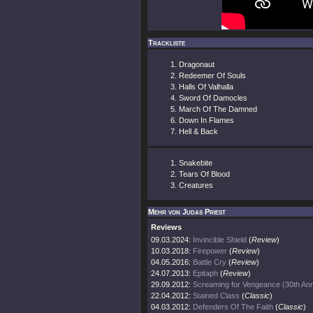
Trackliste
Dragonaut
Redeemer Of Souls
Halls Of Valhalla
Sword Of Damocles
March Of The Damned
Down In Flames
Hell & Back
Snakebite
Tears Of Blood
Creatures
Mehr von Judas Priest
Reviews
09.03.2024:
Invincible Shield
(
Review
)
10.03.2018:
Firepower
(
Review
)
04.05.2016:
Battle Cry
(
Review
)
24.07.2013:
Epitaph
(
Review
)
29.09.2012:
Screaming for Vengeance (30th Ann
22.04.2012:
Stained Class
(
Classic
)
04.03.2012:
Defenders Of The Faith
(
Classic
)