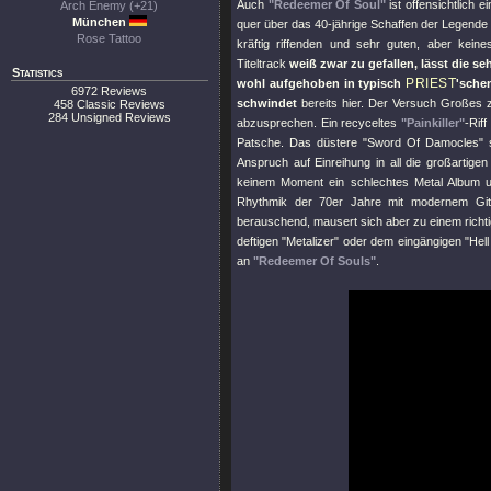
Auch
"Redeemer Of Soul"
ist offensichtlich e
Arch Enemy (+21)
München
quer über das 40-jährige Schaffen der Legende
Rose Tattoo
kräftig riffenden und sehr guten, aber kei
Titeltrack
weiß zwar zu gefallen, lässt die s
Statistics
PRIEST
wohl aufgehoben in typisch
'sche
6972 Reviews
schwindet
bereits hier. Der Versuch Großes zu
458 Classic Reviews
284 Unsigned Reviews
abzusprechen. Ein recyceltes
"Painkiller"
-Rif
Patsche. Das düstere
"Sword Of Damocles"
s
Anspruch auf Einreihung in all die großartig
keinem Moment ein schlechtes Metal Album 
Rhythmik der 70er Jahre mit modernem Gita
berauschend, mausert sich aber zu einem richt
deftigen
"Metalizer"
oder dem eingängigen
"Hel
an
"Redeemer Of Souls"
.