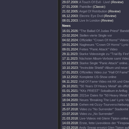
29.07.2009:
A Touch Of Evil - Live!
(
Review
)
27.01.2008:
Painkiller
(
Classic
)
21.02.2005:
Angel Of Retribution
(
Review
)
05.12.2003:
Electric Eye Dvd
(
Review
)
08.01.2003:
Live In London
(
Review
)
News
16.01.2026:
"The Ballad Of Judas Priest" Band
23.02.2024:
Stellen vierte Single vor
04.02.2024:
Offizieller "Crown Of Horns" Videoc
19.01.2024:
Naglneues "Crown Of Horns" Lyric
09.01.2024:
Fettes "Panic Attack" Video
29.11.2023:
Starke Videosingle zu "Trial By Fire
17.11.2023:
Nächster Album-Vorbote samt Vide
13.10.2023:
Starke Single "Panic Attack" online..
10.10.2023:
"Invincible Shield"-Album und neue 
17.01.2023:
Offizielles Video zur "Hall Of Fame
19.12.2022:
Komplette US-Show online
06.11.2022:
Hall Of Fame-Video mit KK und Gle
26.10.2021:
"50 Years Of Heavy Metal" als offiz
01.01.2021:
"KKs PRIEST" Soloalbum in Anflug
18.05.2020:
2021er Dates für "50 Heavy Metal 
18.04.2020:
Neues 'Breaking The Law'-Lyric-Vi
11.10.2019:
Gehen mit Ozzy-Tourverschiebung 
25.07.2018:
Video zu "No Surrender" Stadionhit
23.07.2018:
Video zu „No Surrender“
21.03.2018:
Live-Videos mit Glenn Tipton online
14.03.2018:
Erste, fette Livevideos der "Firepo
12.03.2018:
Andy Sneap ersetzt Glen Tipton auf