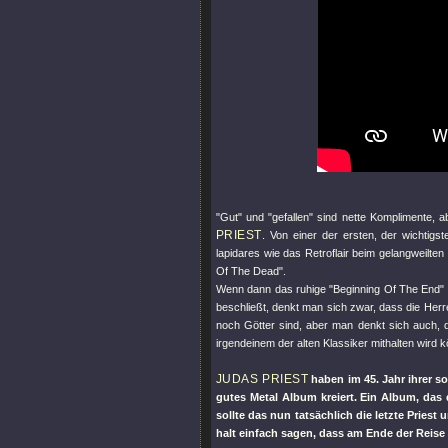
"Gut"
und
"gefallen"
sind nette Komplimente, ab
PRIEST
. Von einer der ersten, der wichtigs
lapidares wie das Retroflair beim gelangweilten
Of The Dead"
.
Wenn dann das ruhige
"Beginning Of The End"
beschließt, denkt man sich zwar, dass die Her
noch Götter sind, aber man denkt sich auch,
irgendeinem der alten Klassiker mithalten wird 
JUDAS PRIEST
haben im 45. Jahr ihrer so
gutes Metal Album kreiert. Ein Album, das
sollte das nun tatsächlich die letzte Prie
halt einfach sagen, dass am Ende der Reise 