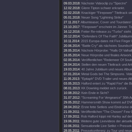
09.03.2018:
Nächster Videoclip zu "Spectre"
12.02.2018:
Glenn Tipton schwer erkrankt.
02.02.2018:
Knackiger "Firepower" Titeltrack on
05.01.2018:
Neuer Song "Lightning Strike"
27.11.2017:
Albumteaser, Cover und Tourdates!
23.10.2017:
"Firepower" erscheint im Jänner. T
16.12.2016:
Fetter Re-release zu "Turbo" steht 
20.12.2014:
"Defenders Of The Faith" Jubiläums
10.11.2014:
2015 Europa-dates mit Five Finger
20.06.2014:
"Battle Cry" als nächstes Soundschi
28.05.2014:
Nächste Hörprobe: "Halls Of Valhall
16.05.2014:
Neue Hörprobe und finales Artwork
02.05.2014:
Veröffentlichen "Redemeer Of Souls"
28.04.2014:
Stellen den neuen Titeltrack und Ar
19.03.2014:
40 Jahre Jubiläum und neues Album
07.01.2014:
Metal Gods bei The Simpsons. Vide
11.05.2013:
"Epitaph" DVD Trailer und neues A
03.05.2013:
Halford entert zu "Rapid Fire" die 
08.01.2013:
KK Downing meldet sich zurück.
10.08.2012:
Kein Ende in Sicht?
31.07.2012:
"Screaming For Vengeance" 30th An
29.05.2012:
Hammersmith Show kommt auf DV
28.04.2012:
Erste fette Setlists und Eindrücke d
21.09.2011:
Veröffentlichen "The Chosen" Few C
17.09.2011:
Rob Halford kippt mit Harley auf d
19.06.2011:
Weitere gute Livevideos der aktuell
10.06.2011:
Sensationelle Live Setlist + Presse
28.05.2011:
Pressekonferenz zu Tour und neue