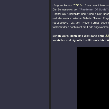
PRIEST
Übrigens kaufen
-Fans natürlich die de
Die Bonustracks von
"Reedemer Of Souls"
m
Rocker ala
"Snakebite"
und
"Bring It On"
, uns
und die melancholische Ballade
"Never Forge
retrospektive Text von
"Never Forget"
essenti
vielleicht doch noch nicht am Ende angekommen 
JU
Schön wär's, denn eine Welt ganz ohne
vorstellen und eigentlich sollte am letzte