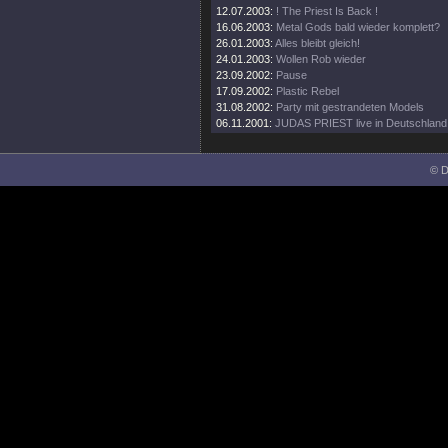
12.07.2003:
! The Priest Is Back !
16.06.2003:
Metal Gods bald wieder komplett?
26.01.2003:
Alles bleibt gleich!
24.01.2003:
Wollen Rob wieder
23.09.2002:
Pause
17.09.2002:
Plastic Rebel
31.08.2002:
Party mit gestrandeten Models
06.11.2001:
JUDAS PRIEST live in Deutschland
© D