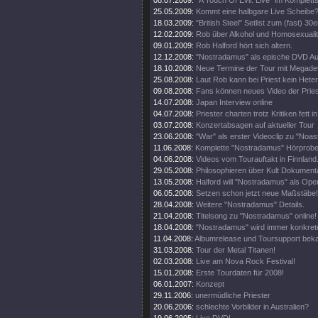
08.07.2009:
"A Touch Of Evil: Live" im Komplett
25.05.2009:
Kommt eine halbgare Live Scheibe
18.03.2009:
"British Steel" Setlist zum (fast) 30e
12.02.2009:
Rob über Alkohol und Homosexualit
09.01.2009:
Rob Halford hört sich altern.
12.12.2008:
"Nostradamus" als epische DVD Au
18.10.2008:
Neue Termine der Tour mit Megade
25.08.2008:
Laut Rob kann bei Priest kein Heter
09.08.2008:
Fans können neues Video der Pries
14.07.2008:
Japan Interview online
04.07.2008:
Priester charten trotz Kritiken fett 
03.07.2008:
Konzertabsagen auf aktueller Tour
23.06.2008:
"War" als erster Videoclip zu "Noa
11.06.2008:
Komplette "Nostradamus" Hörprobe
04.06.2008:
Videos vom Tourauftakt in Finnland
29.05.2008:
Philosophieren über Kult Dokumenta
13.05.2008:
Halford will "Nostradamus" als Oper
06.05.2008:
Setzen schon jetzt neue Maßstäbe!
28.04.2008:
Weitere "Nostradamus" Details.
21.04.2008:
Titelsong zu "Nostradamus" online!
18.04.2008:
"Nostradamus" wird immer konkrete
11.04.2008:
Albumrelease und Toursupport beka
31.03.2008:
Tour der Metal Titanen!
02.03.2008:
Live am Nova Rock Festival!
15.01.2008:
Erste Tourdaten für 2008!
06.01.2007:
Konzept
29.11.2006:
unermüdliche Priester
20.06.2006:
schlechte Vorbilder in Australien?