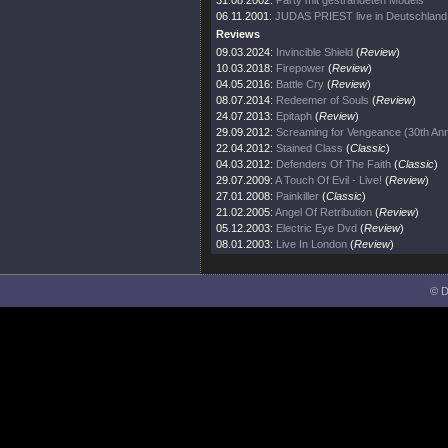
31.08.2002:
Party mit gestrandeten Models
06.11.2001:
JUDAS PRIEST live in Deutschland
Reviews
09.03.2024:
Invincible Shield
(
Review
)
10.03.2018:
Firepower
(
Review
)
04.05.2016:
Battle Cry
(
Review
)
08.07.2014:
Redeemer of Souls
(
Review
)
24.07.2013:
Epitaph
(
Review
)
29.09.2012:
Screaming for Vengeance (30th Ann
22.04.2012:
Stained Class
(
Classic
)
04.03.2012:
Defenders Of The Faith
(
Classic
)
29.07.2009:
A Touch Of Evil - Live!
(
Review
)
27.01.2008:
Painkiller
(
Classic
)
21.02.2005:
Angel Of Retribution
(
Review
)
05.12.2003:
Electric Eye Dvd
(
Review
)
08.01.2003:
Live In London
(
Review
)
© D