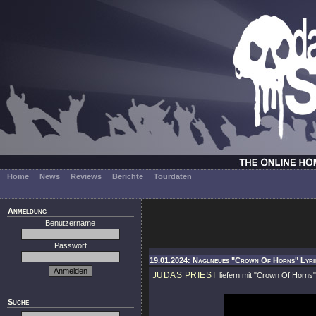
Home
News
Reviews
Berichte
Tourdaten
Anmeldung
Benutzername
Passwort
19.01.2024: Naglneues "Crown Of Horns" Lyric
JUDAS PRIEST
liefern mit
"Crown Of Horns"
Suche