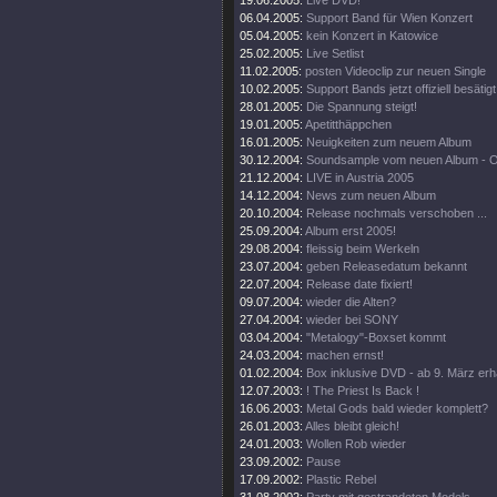
19.06.2005:
Live DVD!
06.04.2005:
Support Band für Wien Konzert
05.04.2005:
kein Konzert in Katowice
25.02.2005:
Live Setlist
11.02.2005:
posten Videoclip zur neuen Single
10.02.2005:
Support Bands jetzt offiziell besätigt
28.01.2005:
Die Spannung steigt!
19.01.2005:
Apetitthäppchen
16.01.2005:
Neuigkeiten zum neuem Album
30.12.2004:
Soundsample vom neuen Album - 
21.12.2004:
LIVE in Austria 2005
14.12.2004:
News zum neuen Album
20.10.2004:
Release nochmals verschoben ...
25.09.2004:
Album erst 2005!
29.08.2004:
fleissig beim Werkeln
23.07.2004:
geben Releasedatum bekannt
22.07.2004:
Release date fixiert!
09.07.2004:
wieder die Alten?
27.04.2004:
wieder bei SONY
03.04.2004:
"Metalogy"-Boxset kommt
24.03.2004:
machen ernst!
01.02.2004:
Box inklusive DVD - ab 9. März erhä
12.07.2003:
! The Priest Is Back !
16.06.2003:
Metal Gods bald wieder komplett?
26.01.2003:
Alles bleibt gleich!
24.01.2003:
Wollen Rob wieder
23.09.2002:
Pause
17.09.2002:
Plastic Rebel