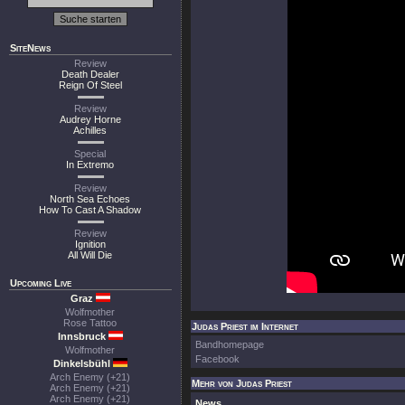
SiteNews
Review
Death Dealer
Reign Of Steel
Review
Audrey Horne
Achilles
Special
In Extremo
Review
North Sea Echoes
How To Cast A Shadow
Review
Ignition
All Will Die
Upcoming Live
Graz
Wolfmother
Rose Tattoo
Judas Priest im Internet
Innsbruck
Bandhomepage
Wolfmother
Facebook
Dinkelsbühl
Arch Enemy (+21)
Mehr von Judas Priest
Arch Enemy (+21)
Arch Enemy (+21)
News