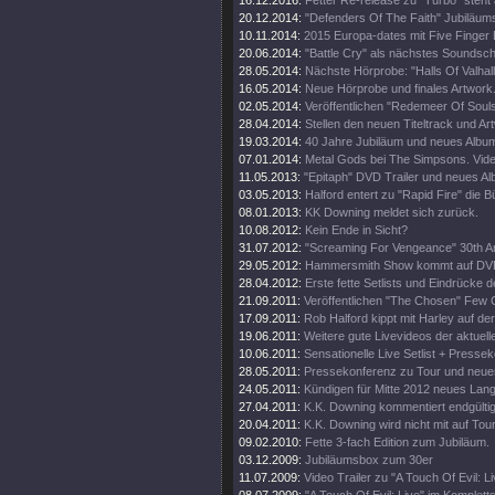
16.12.2016:
Fetter Re-release zu "Turbo" steht 
20.12.2014:
"Defenders Of The Faith" Jubiläums
10.11.2014:
2015 Europa-dates mit Five Finger
20.06.2014:
"Battle Cry" als nächstes Soundschi
28.05.2014:
Nächste Hörprobe: "Halls Of Valhall
16.05.2014:
Neue Hörprobe und finales Artwork
02.05.2014:
Veröffentlichen "Redemeer Of Souls"
28.04.2014:
Stellen den neuen Titeltrack und Ar
19.03.2014:
40 Jahre Jubiläum und neues Album
07.01.2014:
Metal Gods bei The Simpsons. Vide
11.05.2013:
"Epitaph" DVD Trailer und neues A
03.05.2013:
Halford entert zu "Rapid Fire" die 
08.01.2013:
KK Downing meldet sich zurück.
10.08.2012:
Kein Ende in Sicht?
31.07.2012:
"Screaming For Vengeance" 30th An
29.05.2012:
Hammersmith Show kommt auf DV
28.04.2012:
Erste fette Setlists und Eindrücke d
21.09.2011:
Veröffentlichen "The Chosen" Few C
17.09.2011:
Rob Halford kippt mit Harley auf d
19.06.2011:
Weitere gute Livevideos der aktuell
10.06.2011:
Sensationelle Live Setlist + Presse
28.05.2011:
Pressekonferenz zu Tour und neue
24.05.2011:
Kündigen für Mitte 2012 neues Lan
27.04.2011:
K.K. Downing kommentiert endgültig
20.04.2011:
K.K. Downing wird nicht mit auf Tou
09.02.2010:
Fette 3-fach Edition zum Jubiläum.
03.12.2009:
Jubiläumsbox zum 30er
11.07.2009:
Video Trailer zu "A Touch Of Evil: Li