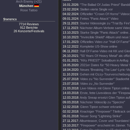
Arch Enemy (+21)
16.01.2026:
"The Ballad Of Judas Priest" Band
München
23.02.2024:
Stellen vierte Single vor
Rose Tattoo
04.02.2024:
Offizieller "Crown Of Horns" Videoc
09.01.2024:
Fettes "Panic Attack" Video
Statistics
29.11.2023:
Starke Videosingle zu "Trial By Fire
7714 Reviews
912 Berichte
17.11.2023:
Nächster Album-Vorbote samt Vide
26 Konzerte/Festivals
13.10.2023:
Starke Single "Panic Attack" online..
10.10.2023:
"Invincible Shield"-Album und neue 
17.01.2023:
Offizielles Video zur "Hall Of Fame
19.12.2022:
Komplette US-Show online
06.11.2022:
Hall Of Fame-Video mit KK und Gle
26.10.2021:
"50 Years Of Heavy Metal" als offiz
01.01.2021:
"KKs PRIEST" Soloalbum in Anflug
18.05.2020:
2021er Dates für "50 Heavy Metal 
18.04.2020:
Neues 'Breaking The Law'-Lyric-Vi
11.10.2019:
Gehen mit Ozzy-Tourverschiebung 
25.07.2018:
Video zu "No Surrender" Stadionhit
23.07.2018:
Video zu „No Surrender“
21.03.2018:
Live-Videos mit Glenn Tipton online
14.03.2018:
Erste, fette Livevideos der "Firepo
12.03.2018:
Andy Sneap ersetzt Glen Tipton auf
09.03.2018:
Nächster Videoclip zu "Spectre"
12.02.2018:
Glenn Tipton schwer erkrankt.
02.02.2018:
Knackiger "Firepower" Titeltrack on
05.01.2018:
Neuer Song "Lightning Strike"
27.11.2017:
Albumteaser, Cover und Tourdates!
23.10.2017:
"Firepower" erscheint im Jänner. T