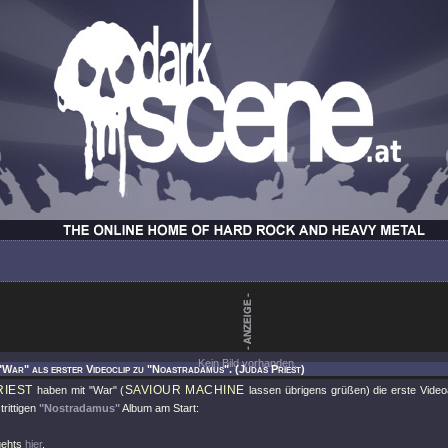
Kein Bild vorhanden.
"War" als erster Videoclip zu "Noastradamus". (Judas Priest)
RIEST
SAVIOUR MACHINE
haben mit
"War"
(
lassen übrigens grüßen) die erste Vide
trittigen
"Nostradamus"
Album am Start:
gehts
hier
.