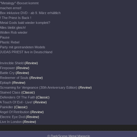
"Metalogy"-Boxset kommt
machen ernst!
Box inklusive DVD - ab 9. März erhältlich
! The Priest Is Back !
Metal Gods bald wieder komplett?
Alles bleibt gleich!
Wollen Rob wieder
Pause
Plastic Rebel
Party mit gestrandeten Models
JUDAS PRIEST live in Deutschland
Invincible Shield
(
Review
)
Firepower
(
Review
)
Battle Cry
(
Review
)
Redeemer of Souls
(
Review
)
Epitaph
(
Review
)
Screaming for Vengeance (30th Anniversary Edition)
(
Review
)
Stained Class
(
Classic
)
Defenders Of The Faith
(
Classic
)
A Touch Of Evil - Live!
(
Review
)
Painkiller
(
Classic
)
Angel Of Retribution
(
Review
)
Electric Eye Dvd
(
Review
)
Live In London
(
Review
)
© DarkScene Metal Magazin