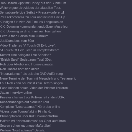
Rob Halford kippt mit Harley auf der Bühne um.
Weitere gute Livevideos der aktuellen Tour.
Sensationelle Live Setlist + Pressekonferenz!
Pressekonferenz zu Tour und neuem Line-Up.
Kündigen für Mitte 2012 neues Langeisen an
K.K. Downing kommentiert endgültigen Ausstieg!
K.K. Downing wird nicht mit auf Tour gehen!
Fette 3-fach Edition zum Jubiläum.
Jubiläumsbox zum 30er
Video Trailer zu "A Touch Of Evil: Live".
"A Touch Of Evil: Live" im Komplettstream.
Kommt eine halbgare Live Scheibe?
"British Steel" Setlist zum (fast) 30er.
Rob über Alkohol und Homosexualität.
Rob Halford hört sich altern.
"Nostradamus" als epische DVD Aufführung.
Neue Termine der Tour mit Megadeth und Testament.
Laut Rob kann bei Priest kein Hetero singen.
Fans können neues Video der Priester kreieren!
Japan Interview online
Priester charten trotz Kritiken fett in den USA.
Konzertabsagen auf aktueller Tour
Komplette "Nostradamus" Hörprobe online
Videos vom Tourauftakt in Finnland.
Philosophieren über Kult Dokumentarfilm.
Halford will "Nostradamus" als Oper aufführen!
Setzen schon jetzt neue Maßstäbe!
Weitere "Nostradamus" Details.