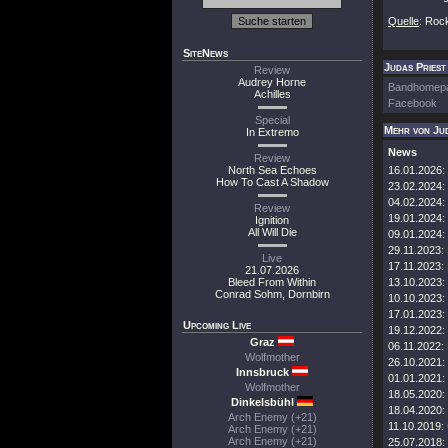
Quelle
: Roc
SiteNews
Judas Priest 
Review
Audrey Horne
Bandhomep
Achilles
Facebook
Special
Mehr von Jud
In Extremo
News
Review
North Sea Echoes
16.01.2026:
How To Cast A Shadow
23.02.2024:
04.02.2024:
Review
19.01.2024:
Ignition
All Will Die
09.01.2024:
29.11.2023:
Live
17.11.2023:
21.07.2026
Bleed From Within
13.10.2023:
Conrad Sohm, Dornbirn
10.10.2023:
17.01.2023:
Upcoming Live
19.12.2022:
Graz
06.11.2022:
Wolfmother
26.10.2021:
Innsbruck
01.01.2021:
Wolfmother
18.05.2020:
Dinkelsbühl
18.04.2020:
Arch Enemy (+21)
11.10.2019:
Arch Enemy (+21)
Arch Enemy (+21)
25.07.2018: