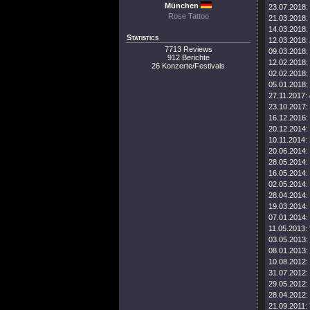
München
23.07.2018:
Rose Tattoo
21.03.2018:
14.03.2018:
Statistics
12.03.2018:
7713 Reviews
09.03.2018:
912 Berichte
12.02.2018:
26 Konzerte/Festivals
02.02.2018:
05.01.2018:
27.11.2017:
23.10.2017:
16.12.2016:
20.12.2014:
10.11.2014:
20.06.2014:
28.05.2014:
16.05.2014:
02.05.2014:
28.04.2014:
19.03.2014:
07.01.2014:
11.05.2013:
03.05.2013:
08.01.2013:
10.08.2012:
31.07.2012:
29.05.2012:
28.04.2012:
21.09.2011: