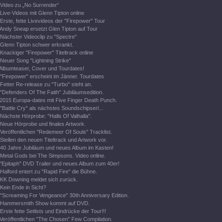
Video zu „No Surrender“
Live-Videos mit Glenn Tipton online
Erste, fette Livevideos der "Firepower" Tour
Andy Sneap ersetzt Glen Tipton auf Tour
Nächster Videoclip zu "Spectre"
Glenn Tipton schwer erkrankt.
Knackiger "Firepower" Titeltrack online
Neuer Song "Lightning Strike"
Albumteaser, Cover und Tourdates!
"Firepower" erscheint im Jänner. Tourdates
Fetter Re-release zu "Turbo" steht an.
"Defenders Of The Faith" Jubiläumsedition.
2015 Europa-dates mit Five Finger Death Punch.
"Battle Cry" als nächstes Soundschipserl...
Nächste Hörprobe: "Halls Of Valhalla".
Neue Hörprobe und finales Artwork.
Veröffentlichen "Redemeer Of Souls" Tracklist.
Stellen den neuen Titeltrack und Artwork vor.
40 Jahre Jubiläum und neues Album im Kasten!
Metal Gods bei The Simpsons. Video online.
"Epitaph" DVD Trailer und neues Album zum 40er!
Halford entert zu "Rapid Fire" die Bühne.
KK Downing meldet sich zurück.
Kein Ende in Sicht?
"Screaming For Vengeance" 30th Anniversary Edition.
Hammersmith Show kommt auf DVD.
Erste fette Setlists und Eindrücke der Tour!!!
Veröffentlichen "The Chosen" Few Compilation.