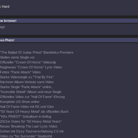
k Hard
im Internet
age
as Priest
"The Ballad Of Judas Priest" Banddoku-Premiere
Stellen vierte Single vor
Offizieller "Crown Of Horns" Videoclip
Naglneues "Crown Of Horns" Lyric-Video
Fettes "Panic Attack" Video
Starke Videosingle zu "Trial By Fire"
Nächster Album-Vorbote samt Video
Starke Single "Panic Attack" online...
"Invincible Shield"-Album und neue Single
Offizielles Video zur "Hall Of Fame"-Ehrung
Komplette US-Show online
Hall Of Fame-Video mit KK und Glen
"50 Years Of Heavy Metal" als offizielles Buch
"KKs PRIEST" Soloalbum in Anflug
2021er Dates für "50 Heavy Metal Years"
Neues 'Breaking The Law'-Lyric-Video
Gehen mit Ozzy-Tourverschiebung 2.0 mit
Video zu "No Surrender" Stadionhit