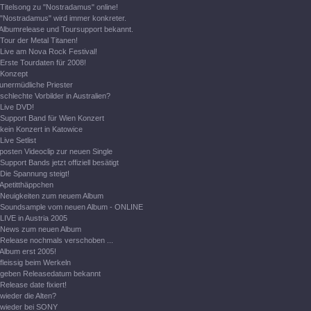
Titelsong zu "Nostradamus" online!
"Nostradamus" wird immer konkreter.
Albumrelease und Toursupport bekannt.
Tour der Metal Titanen!
Live am Nova Rock Festival!
Erste Tourdaten für 2008!
Konzept
unermüdliche Priester
schlechte Vorbilder in Australien?
Live DVD!
Support Band für Wien Konzert
kein Konzert in Katowice
Live Setlist
posten Videoclip zur neuen Single
Support Bands jetzt offiziell besätigt
Die Spannung steigt!
Apetitthäppchen
Neuigkeiten zum neuem Album
Soundsample vom neuen Album - ONLINE
LIVE in Austria 2005
News zum neuen Album
Release nochmals verschoben ...
Album erst 2005!
fleissig beim Werkeln
geben Releasedatum bekannt
Release date fixiert!
wieder die Alten?
wieder bei SONY