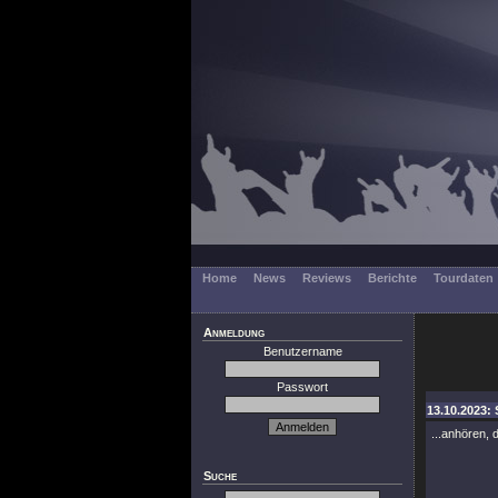
Home
News
Reviews
Berichte
Tourdaten
Anmeldung
Benutzername
Passwort
13.10.2023: 
...anhören, 
Suche