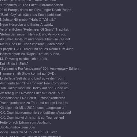
Fetter Re-release zu "Turbo" steht an.
"Defenders Of The Faith" Jubiläumsedition.
2015 Europa-dates mit Five Finger Death Punch.
"Battle Cry" als nächstes Soundschipserl...
Nächste Hörprobe: "Halls Of Valhalla".
Neue Hörprobe und finales Artwork.
Veröffentlichen "Redemeer Of Souls" Tracklist.
Stellen den neuen Titeltrack und Artwork vor.
40 Jahre Jubiläum und neues Album im Kasten!
Metal Gods bei The Simpsons. Video online.
"Epitaph" DVD Trailer und neues Album zum 40er!
Halford entert zu "Rapid Fire" die Bühne.
KK Downing meldet sich zurück.
Kein Ende in Sicht?
"Screaming For Vengeance" 30th Anniversary Edition.
Hammersmith Show kommt auf DVD.
Erste fette Setlists und Eindrücke der Tour!!!
Veröffentlichen "The Chosen" Few Compilation.
Rob Halford kippt mit Harley auf der Bühne um.
Weitere gute Livevideos der aktuellen Tour.
Sensationelle Live Setlist + Pressekonferenz!
Pressekonferenz zu Tour und neuem Line-Up.
Kündigen für Mitte 2012 neues Langeisen an
K.K. Downing kommentiert endgültigen Ausstieg!
K.K. Downing wird nicht mit auf Tour gehen!
Fette 3-fach Edition zum Jubiläum.
Jubiläumsbox zum 30er
Video Trailer zu "A Touch Of Evil: Live".