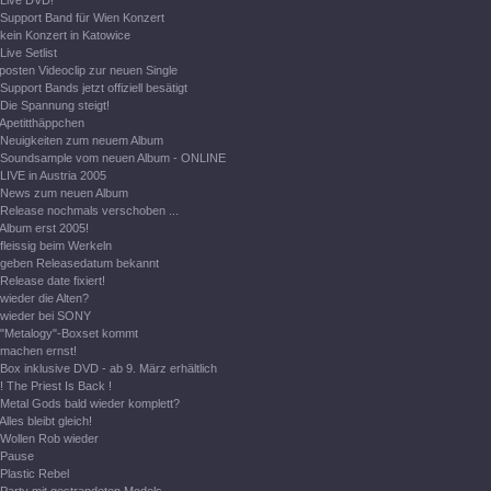
Live DVD!
Support Band für Wien Konzert
kein Konzert in Katowice
Live Setlist
posten Videoclip zur neuen Single
Support Bands jetzt offiziell besätigt
Die Spannung steigt!
Apetitthäppchen
Neuigkeiten zum neuem Album
Soundsample vom neuen Album - ONLINE
LIVE in Austria 2005
News zum neuen Album
Release nochmals verschoben ...
Album erst 2005!
fleissig beim Werkeln
geben Releasedatum bekannt
Release date fixiert!
wieder die Alten?
wieder bei SONY
"Metalogy"-Boxset kommt
machen ernst!
Box inklusive DVD - ab 9. März erhältlich
! The Priest Is Back !
Metal Gods bald wieder komplett?
Alles bleibt gleich!
Wollen Rob wieder
Pause
Plastic Rebel