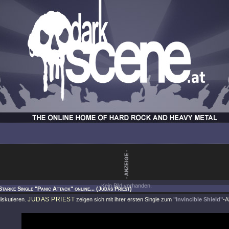
Kein Bild vorhanden.
Starke Single "Panic Attack" online... (Judas Priest)
JUDAS PRIEST
diskutieren.
zeigen sich mit ihrer ersten Single zum
"Invincible Shield"
-A