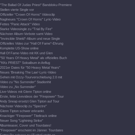
"The Ballad Of Judas Priest" Banddoku-Premiere
Stellen vierte Single vor
Offizieller "Crown Of Horns" Videoclip
Naglneues "Crown Of Horns" Lyric-Video
Fettes "Panic Attack" Video
Starke Videosingle zu "Trial By Fire"
Nächster Album-Vorbote samt Video
"Invincible Shield"-Album und neue Single
Offizielles Video zur "Hall Of Fame"-Ehrung
Komplette US-Show online
Hall Of Fame-Video mit KK und Glen
"50 Years Of Heavy Metal" als offizielles Buch
"KKs PRIEST" Soloalbum in Anflug
2021er Dates für "50 Heavy Metal Years"
Neues 'Breaking The Law'-Lyric-Video
Gehen mit Ozzy-Tourverschiebung 2.0 mit
Video zu "No Surrender" Stadionhit
Video zu „No Surrender“
Live-Videos mit Glenn Tipton online
Erste, fette Livevideos der "Firepower" Tour
Andy Sneap ersetzt Glen Tipton auf Tour
Nächster Videoclip zu "Spectre"
Glenn Tipton schwer erkrankt.
Knackiger "Firepower" Titeltrack online
Neuer Song "Lightning Strike"
Albumteaser, Cover und Tourdates!
"Firepower" erscheint im Jänner. Tourdates