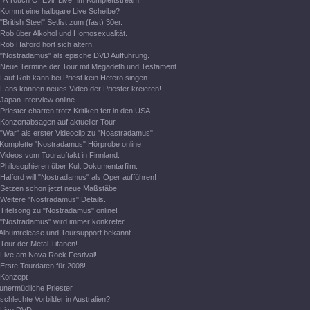
"A Touch Of Evil: Live" im Komplettstream.
Kommt eine halbgare Live Scheibe?
"British Steel" Setlist zum (fast) 30er.
Rob über Alkohol und Homosexualität.
Rob Halford hört sich altern.
"Nostradamus" als epische DVD Aufführung.
Neue Termine der Tour mit Megadeth und Testament.
Laut Rob kann bei Priest kein Hetero singen.
Fans können neues Video der Priester kreieren!
Japan Interview online
Priester charten trotz Kritiken fett in den USA.
Konzertabsagen auf aktueller Tour
"War" als erster Videoclip zu "Noastradamus".
Komplette "Nostradamus" Hörprobe online
Videos vom Tourauftakt in Finnland.
Philosophieren über Kult Dokumentarfilm.
Halford will "Nostradamus" als Oper aufführen!
Setzen schon jetzt neue Maßstäbe!
Weitere "Nostradamus" Details.
Titelsong zu "Nostradamus" online!
"Nostradamus" wird immer konkreter.
Albumrelease und Toursupport bekannt.
Tour der Metal Titanen!
Live am Nova Rock Festival!
Erste Tourdaten für 2008!
Konzept
unermüdliche Priester
schlechte Vorbilder in Australien?