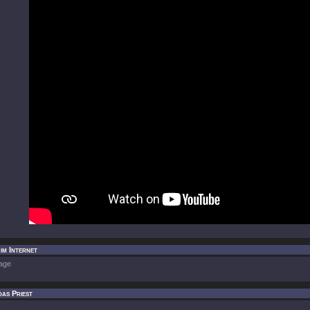
im Internet
age
as Priest