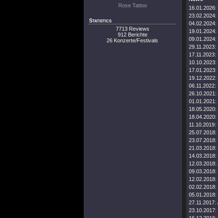
Rose Tattoo
16.01.2026:
23.02.2024:
Statistics
04.02.2024:
7713 Reviews
19.01.2024:
912 Berichte
09.01.2024:
26 Konzerte/Festivals
29.11.2023:
17.11.2023:
10.10.2023:
17.01.2023:
19.12.2022:
06.11.2022:
26.10.2021:
01.01.2021:
18.05.2020:
18.04.2020:
11.10.2019:
25.07.2018:
23.07.2018:
21.03.2018:
14.03.2018:
12.03.2018:
09.03.2018:
12.02.2018:
02.02.2018:
05.01.2018:
27.11.2017:
23.10.2017: