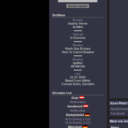
SiteNews
Review
Audrey Horne
Achilles
Special
In Extremo
Review
North Sea Echoes
How To Cast A Shadow
Review
Ignition
All Will Die
Live
21.07.2026
Bleed From Within
Conrad Sohm, Dornbirn
Upcoming Live
Graz
Wolfmother
Judas Priest 
Innsbruck
Bandhomep
Wolfmother
Facebook
Dinkelsbühl
Arch Enemy (+21)
Mehr von Jud
Arch Enemy (+21)
München
News