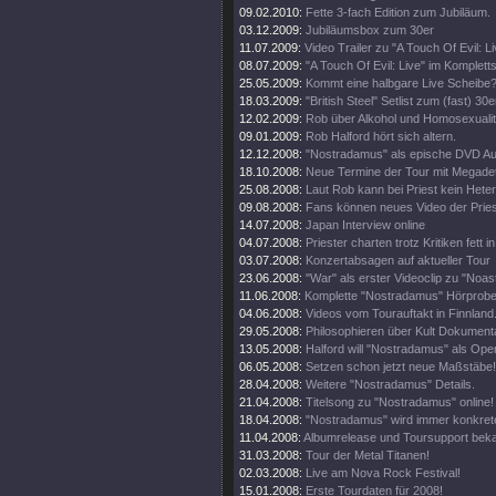
09.02.2010:
Fette 3-fach Edition zum Jubiläum.
03.12.2009:
Jubiläumsbox zum 30er
11.07.2009:
Video Trailer zu "A Touch Of Evil: Li
08.07.2009:
"A Touch Of Evil: Live" im Komplett
25.05.2009:
Kommt eine halbgare Live Scheibe
18.03.2009:
"British Steel" Setlist zum (fast) 30e
12.02.2009:
Rob über Alkohol und Homosexualit
09.01.2009:
Rob Halford hört sich altern.
12.12.2008:
"Nostradamus" als epische DVD Au
18.10.2008:
Neue Termine der Tour mit Megade
25.08.2008:
Laut Rob kann bei Priest kein Heter
09.08.2008:
Fans können neues Video der Pries
14.07.2008:
Japan Interview online
04.07.2008:
Priester charten trotz Kritiken fett 
03.07.2008:
Konzertabsagen auf aktueller Tour
23.06.2008:
"War" als erster Videoclip zu "Noa
11.06.2008:
Komplette "Nostradamus" Hörprobe
04.06.2008:
Videos vom Tourauftakt in Finnland
29.05.2008:
Philosophieren über Kult Dokumenta
13.05.2008:
Halford will "Nostradamus" als Oper
06.05.2008:
Setzen schon jetzt neue Maßstäbe!
28.04.2008:
Weitere "Nostradamus" Details.
21.04.2008:
Titelsong zu "Nostradamus" online!
18.04.2008:
"Nostradamus" wird immer konkrete
11.04.2008:
Albumrelease und Toursupport beka
31.03.2008:
Tour der Metal Titanen!
02.03.2008:
Live am Nova Rock Festival!
15.01.2008:
Erste Tourdaten für 2008!