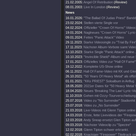
21.02.2005:
Angel Of Retribution
(
Review
)
08.01.2003:
Live In London
(
Review
)
News
16.01.2026:
"The Ballad Of Judas Priest" Band
23.02.2024:
Stellen vierte Single vor
04.02.2024:
Offizieller "Crown Of Horns" Videoc
19.01.2024:
Naglneues "Crown Of Horns" Lyric
09.01.2024:
Fettes "Panic Attack" Video
29.11.2023:
Starke Videosingle zu "Trial By Fire
17.11.2023:
Nächster Album-Vorbote samt Vide
13.10.2023:
Starke Single "Panic Attack" online..
10.10.2023:
"Invincible Shield"-Album und neue 
17.01.2023:
Offizielles Video zur "Hall Of Fame
19.12.2022:
Komplette US-Show online
06.11.2022:
Hall Of Fame-Video mit KK und Gle
26.10.2021:
"50 Years Of Heavy Metal" als offiz
01.01.2021:
"KKs PRIEST" Soloalbum in Anflug
18.05.2020:
2021er Dates für "50 Heavy Metal 
18.04.2020:
Neues 'Breaking The Law'-Lyric-Vi
11.10.2019:
Gehen mit Ozzy-Tourverschiebung 
25.07.2018:
Video zu "No Surrender" Stadionhit
23.07.2018:
Video zu „No Surrender“
21.03.2018:
Live-Videos mit Glenn Tipton online
14.03.2018:
Erste, fette Livevideos der "Firepo
12.03.2018:
Andy Sneap ersetzt Glen Tipton auf
09.03.2018:
Nächster Videoclip zu "Spectre"
12.02.2018:
Glenn Tipton schwer erkrankt.
02.02.2018:
Knackiger "Firepower" Titeltrack on