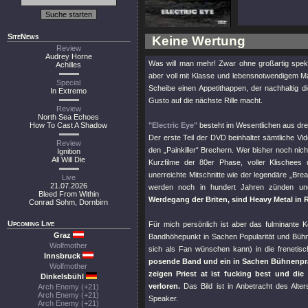
SiteNews
Keine Wertung
Review
Audrey Horne
Was will man mehr! Zwar ohne großartig spe
Achilles
aber voll mit Klasse und lebensnotwendigem Ma
Special
Scheibe einen Appetithappen, der nachhaltig 
In Extremo
Gusto auf die nächste Rille macht.
Review
North Sea Echoes
How To Cast A Shadow
"Electric Eye"
besteht im Wesentlichen aus drei
Der erste Teil der DVD beinhaltet sämtliche V
Review
den „Painkiller“ Brechern. Wer bisher noch nich
Ignition
All Will Die
Kurzfilme der 80er Phase, voller Klischees
unerreichte Mitschnitte wie der legendäre „Br
Live
21.07.2026
werden noch in hundert Jahren zünden un
Bleed From Within
Werdegang der Briten, sind Heavy Metal in R
Conrad Sohm, Dornbirn
Upcoming Live
Für mich persönlich ist aber das fulminante 
Graz
Bandhöhepunkt in Sachen Popularität und Bühne
Wolfmother
sich als Fan wünschen kann) in die freneti
Innsbruck
posende Band und ein in Sachen Bühnenprä
Wolfmother
zeigen Priest at ist fucking best und di
Dinkelsbühl
verloren.
Das Bild ist in Anbetracht des Alt
Arch Enemy (+21)
Arch Enemy (+21)
Speaker.
Arch Enemy (+21)