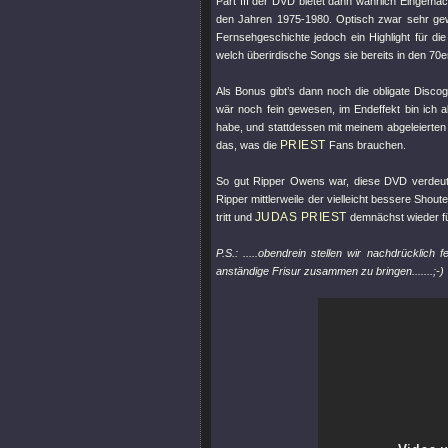
Part III der DVD bietet dann wahrlich Eingema
den Jahren 1975-1980. Optisch zwar sehr gewö
Fernsehgeschichte jedoch ein Highlight für die
welch überirdische Songs sie bereits in den 70e
Als Bonus gibt’s dann noch die obligate Discogr
wär noch fein gewesen, im Endeffekt bin ich a
habe, und stattdessen mit meinem abgeleierten 
PRIEST
das, was die
Fans brauchen.
So gut Ripper Owens war, diese DVD verdeutli
Ripper mittlerweile der vielleicht bessere Shout
JUDAS PRIEST
tritt und
demnächst wieder fü
P.S.: .....obendrein stellen wir nachdrücklich
anständige Frisur zusammen zu bringen.......;-)