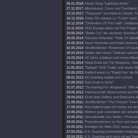
05.01.2018:
Neuer Song "Lightning Strike"
27.11.2017:
Albumteaser, Cover und Tourdates!
23.10.2017:
"Firepower" erscheint im Jänner. T
16.12.2016:
Fetter Re-release zu "Turbo" steht 
20.12.2014:
"Defenders Of The Faith" Jubiläums
10.11.2014:
2015 Europa-dates mit Five Finger
20.06.2014:
"Battle Cry" als nächstes Soundschi
28.05.2014:
Nächste Hörprobe: "Halls Of Valhall
16.05.2014:
Neue Hörprobe und finales Artwork
02.05.2014:
Veröffentlichen "Redemeer Of Souls"
28.04.2014:
Stellen den neuen Titeltrack und Ar
19.03.2014:
40 Jahre Jubiläum und neues Album
07.01.2014:
Metal Gods bei The Simpsons. Vide
11.05.2013:
"Epitaph" DVD Trailer und neues A
03.05.2013:
Halford entert zu "Rapid Fire" die 
08.01.2013:
KK Downing meldet sich zurück.
10.08.2012:
Kein Ende in Sicht?
31.07.2012:
"Screaming For Vengeance" 30th An
29.05.2012:
Hammersmith Show kommt auf DV
28.04.2012:
Erste fette Setlists und Eindrücke d
21.09.2011:
Veröffentlichen "The Chosen" Few C
17.09.2011:
Rob Halford kippt mit Harley auf d
19.06.2011:
Weitere gute Livevideos der aktuell
10.06.2011:
Sensationelle Live Setlist + Presse
28.05.2011:
Pressekonferenz zu Tour und neue
24.05.2011:
Kündigen für Mitte 2012 neues Lan
27.04.2011:
K.K. Downing kommentiert endgültig
20.04.2011:
K.K. Downing wird nicht mit auf Tou