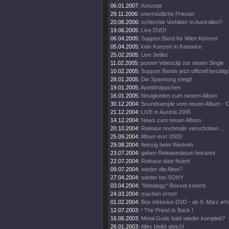
06.01.2007:
Konzept
29.11.2006:
unermüdliche Priester
20.06.2006:
schlechte Vorbilder in Australien?
19.06.2005:
Live DVD!
06.04.2005:
Support Band für Wien Konzert
05.04.2005:
kein Konzert in Katowice
25.02.2005:
Live Setlist
11.02.2005:
posten Videoclip zur neuen Single
10.02.2005:
Support Bands jetzt offiziell besätigt
28.01.2005:
Die Spannung steigt!
19.01.2005:
Apetitthäppchen
16.01.2005:
Neuigkeiten zum neuem Album
30.12.2004:
Soundsample vom neuen Album - 
21.12.2004:
LIVE in Austria 2005
14.12.2004:
News zum neuen Album
20.10.2004:
Release nochmals verschoben ...
25.09.2004:
Album erst 2005!
29.08.2004:
fleissig beim Werkeln
23.07.2004:
geben Releasedatum bekannt
22.07.2004:
Release date fixiert!
09.07.2004:
wieder die Alten?
27.04.2004:
wieder bei SONY
03.04.2004:
"Metalogy"-Boxset kommt
24.03.2004:
machen ernst!
01.02.2004:
Box inklusive DVD - ab 9. März erhä
12.07.2003:
! The Priest Is Back !
16.06.2003:
Metal Gods bald wieder komplett?
26.01.2003:
Alles bleibt gleich!