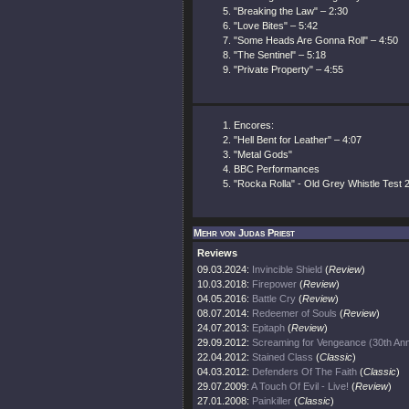
"Breaking the Law" – 2:30
"Love Bites" – 5:42
"Some Heads Are Gonna Roll" – 4:50
"The Sentinel" – 5:18
"Private Property" – 4:55
Encores:
"Hell Bent for Leather" – 4:07
"Metal Gods"
BBC Performances
"Rocka Rolla" - Old Grey Whistle Test 2
Mehr von Judas Priest
Reviews
09.03.2024:
Invincible Shield
(
Review
)
10.03.2018:
Firepower
(
Review
)
04.05.2016:
Battle Cry
(
Review
)
08.07.2014:
Redeemer of Souls
(
Review
)
24.07.2013:
Epitaph
(
Review
)
29.09.2012:
Screaming for Vengeance (30th Ann
22.04.2012:
Stained Class
(
Classic
)
04.03.2012:
Defenders Of The Faith
(
Classic
)
29.07.2009:
A Touch Of Evil - Live!
(
Review
)
27.01.2008:
Painkiller
(
Classic
)