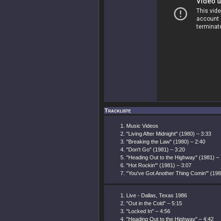
Trackliste
Music Videos
"Living After Midnight" (1980) – 3:33
"Breaking the Law" (1980) – 2:40
"Don't Go" (1981) – 3:20
"Heading Out to the Highway" (1981) – 
"Hot Rockin'" (1981) – 3:07
"You've Got Another Thing Comin'" (198
Live - Dallas, Texas 1986
"Out in the Cold" – 5:15
"Locked In" – 4:56
"Heading Out to the Highway" – 4:42