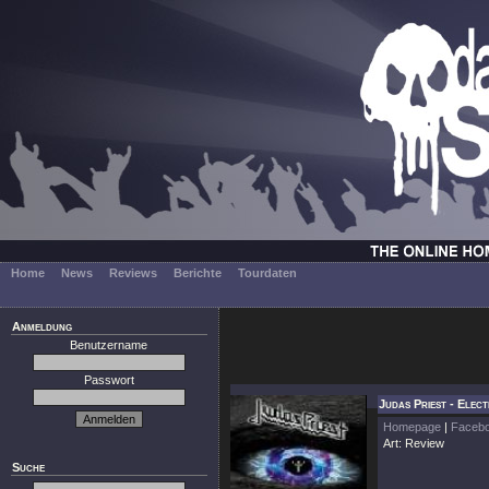
Home
News
Reviews
Berichte
Tourdaten
Anmeldung
Benutzername
Passwort
Judas Priest - Elec
Homepage
|
Faceb
Art: Review
Suche