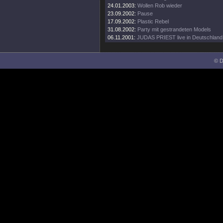
24.01.2003:
Wollen Rob wieder
23.09.2002:
Pause
17.09.2002:
Plastic Rebel
31.08.2002:
Party mit gestrandeten Models
06.11.2001:
JUDAS PRIEST live in Deutschland
© D