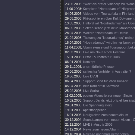
23.06.2008:
"War" als erster Videoclip zu "Noa
11.06.2008:
Komplette "Nostradamus" Hörprobe
04.06.2008:
Videos vom Tourauftakt in Finnland
29.05.2008:
Philosophieren über Kult Dokumenta
13.05.2008:
Halford will "Nostradamus" als Oper
06.05.2008:
Setzen schon jetzt neue Maßstäbe!
28.04.2008:
Weitere "Nostradamus" Details.
21.04.2008:
Titelsong zu "Nostradamus" online!
18.04.2008:
"Nostradamus" wird immer konkrete
11.04.2008:
Albumrelease und Toursupport beka
02.03.2008:
Live am Nova Rock Festival!
15.01.2008:
Erste Tourdaten für 2008!
06.01.2007:
Konzept
29.11.2006:
unermüdliche Priester
20.06.2006:
schlechte Vorbilder in Australien?
19.06.2005:
Live DVD!
06.04.2005:
Support Band für Wien Konzert
05.04.2005:
kein Konzert in Katowice
25.02.2005:
Live Setlist
11.02.2005:
posten Videoclip zur neuen Single
10.02.2005:
Support Bands jetzt offiziell besätigt
28.01.2005:
Die Spannung steigt!
19.01.2005:
Apetitthäppchen
16.01.2005:
Neuigkeiten zum neuem Album
30.12.2004:
Soundsample vom neuen Album - 
21.12.2004:
LIVE in Austria 2005
14.12.2004:
News zum neuen Album
20.10.2004:
Release nochmals verschoben ...