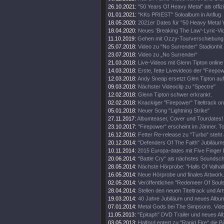
26.10.2021:
"50 Years Of Heavy Metal" als offiz
01.01.2021:
"KKs PRIEST" Soloalbum in Anflug
18.05.2020:
2021er Dates für "50 Heavy Metal 
18.04.2020:
Neues 'Breaking The Law'-Lyric-Vi
11.10.2019:
Gehen mit Ozzy-Tourverschiebung 
25.07.2018:
Video zu "No Surrender" Stadionhit
23.07.2018:
Video zu „No Surrender“
21.03.2018:
Live-Videos mit Glenn Tipton online
14.03.2018:
Erste, fette Livevideos der "Firepo
12.03.2018:
Andy Sneap ersetzt Glen Tipton auf
09.03.2018:
Nächster Videoclip zu "Spectre"
12.02.2018:
Glenn Tipton schwer erkrankt.
02.02.2018:
Knackiger "Firepower" Titeltrack on
05.01.2018:
Neuer Song "Lightning Strike"
27.11.2017:
Albumteaser, Cover und Tourdates!
23.10.2017:
"Firepower" erscheint im Jänner. T
16.12.2016:
Fetter Re-release zu "Turbo" steht 
20.12.2014:
"Defenders Of The Faith" Jubiläums
10.11.2014:
2015 Europa-dates mit Five Finger
20.06.2014:
"Battle Cry" als nächstes Soundschi
28.05.2014:
Nächste Hörprobe: "Halls Of Valhall
16.05.2014:
Neue Hörprobe und finales Artwork
02.05.2014:
Veröffentlichen "Redemeer Of Souls"
28.04.2014:
Stellen den neuen Titeltrack und Ar
19.03.2014:
40 Jahre Jubiläum und neues Album
07.01.2014:
Metal Gods bei The Simpsons. Vide
11.05.2013:
"Epitaph" DVD Trailer und neues A
03.05.2013:
Halford entert zu "Rapid Fire" die 