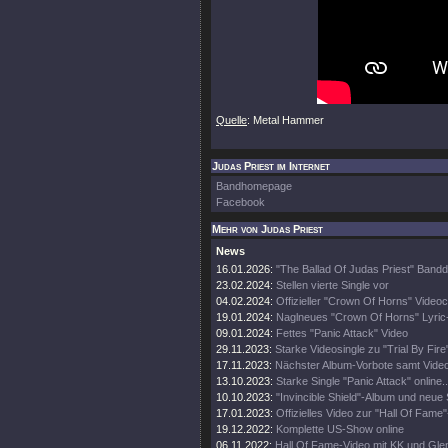
Quelle
: Metal Hammer
Judas Priest im Internet
Bandhomepage
Facebook
Mehr von Judas Priest
News
16.01.2026:
"The Ballad Of Judas Priest" Band
23.02.2024:
Stellen vierte Single vor
04.02.2024:
Offizieller "Crown Of Horns" Videoc
19.01.2024:
Naglneues "Crown Of Horns" Lyric
09.01.2024:
Fettes "Panic Attack" Video
29.11.2023:
Starke Videosingle zu "Trial By Fire
17.11.2023:
Nächster Album-Vorbote samt Vide
13.10.2023:
Starke Single "Panic Attack" online..
10.10.2023:
"Invincible Shield"-Album und neue 
17.01.2023:
Offizielles Video zur "Hall Of Fame
19.12.2022:
Komplette US-Show online
06.11.2022:
Hall Of Fame-Video mit KK und Gle