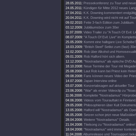
28.05.2011:
Pressekonferenz zu Tour und neue
24.05.2011:
Kündigen für Mitte 2012 neues Lan
27.04.2011:
K.K. Downing kommentiert endgültig
20.04.2011:
K.K. Downing wird nicht mit auf Tou
09.02.2010:
Fette 3-fach Edition zum Jubiläum.
03.12.2009:
Jubiläumsbox zum 30er
11.07.2009:
Video Trailer zu "A Touch Of Evil: Li
08.07.2009:
"A Touch Of Evil: Live" im Komplett
25.05.2009:
Kommt eine halbgare Live Scheibe
18.03.2009:
"British Steel" Setlist zum (fast) 30e
12.02.2009:
Rob über Alkohol und Homosexualit
09.01.2009:
Rob Halford hört sich altern.
12.12.2008:
"Nostradamus" als epische DVD Au
18.10.2008:
Neue Termine der Tour mit Megade
25.08.2008:
Laut Rob kann bei Priest kein Heter
09.08.2008:
Fans können neues Video der Pries
14.07.2008:
Japan Interview online
03.07.2008:
Konzertabsagen auf aktueller Tour
23.06.2008:
"War" als erster Videoclip zu "Noa
11.06.2008:
Komplette "Nostradamus" Hörprobe
04.06.2008:
Videos vom Tourauftakt in Finnland
29.05.2008:
Philosophieren über Kult Dokumenta
13.05.2008:
Halford will "Nostradamus" als Oper
06.05.2008:
Setzen schon jetzt neue Maßstäbe!
28.04.2008:
Weitere "Nostradamus" Details.
21.04.2008:
Titelsong zu "Nostradamus" online!
18.04.2008:
"Nostradamus" wird immer konkrete
11.04.2008:
Albumrelease und Toursupport beka