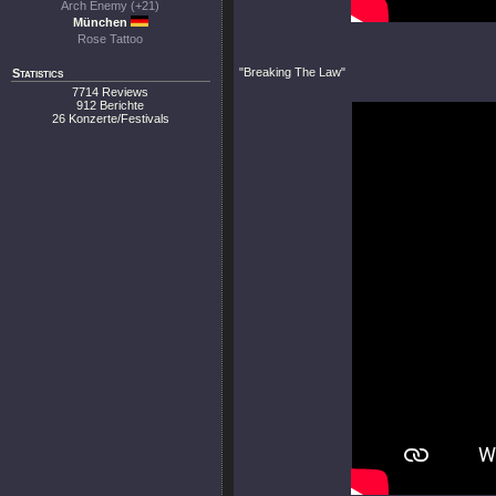
Arch Enemy (+21)
München
Rose Tattoo
"Breaking The Law"
Statistics
7714 Reviews
912 Berichte
26 Konzerte/Festivals