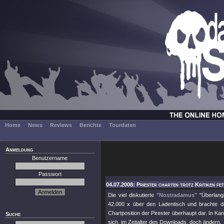
Home
News
Reviews
Berichte
Tourdaten
Anmeldung
Benutzername
Passwort
04.07.2008: Priester charten trotz Kritiken fet
Die viel diskutierte
"Nostradamus"
"Überlangr
42.000 x über den Ladentisch und brachte die
Chartposition der Pirester überhaupt dar. In K
Suche
sich, im Zeitalter des Downloads, doch ändern.