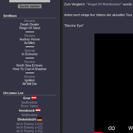
Zum Vergleich:
"Angel Of Retribution"
wurde 2
Anbei noch einige live Videos der aktuellen To
SiteNews
Review
Death Dealer
"Electric Eye"
Reign Of Steel
Review
Audrey Horne
Achilles
Special
In Extremo
Review
North Sea Echoes
How To Cast A Shadow
Review
Ignition
All Will Die
Upcoming Live
Graz
Wolfmother
Rose Tattoo
Innsbruck
Wolfmother
Dinkelsbühl
Arch Enemy (+21)
Arch Enemy (+21)
Arch Enemy (+21)