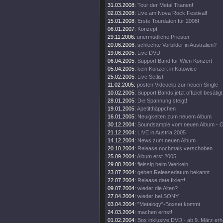
31.03.2008:
Tour der Metal Titanen!
02.03.2008:
Live am Nova Rock Festival!
15.01.2008:
Erste Tourdaten für 2008!
06.01.2007:
Konzept
29.11.2006:
unermüdliche Priester
20.06.2006:
schlechte Vorbilder in Australien?
19.06.2005:
Live DVD!
06.04.2005:
Support Band für Wien Konzert
05.04.2005:
kein Konzert in Katowice
25.02.2005:
Live Setlist
11.02.2005:
posten Videoclip zur neuen Single
10.02.2005:
Support Bands jetzt offiziell besätigt
28.01.2005:
Die Spannung steigt!
19.01.2005:
Apetitthäppchen
16.01.2005:
Neuigkeiten zum neuem Album
30.12.2004:
Soundsample vom neuen Album - 
21.12.2004:
LIVE in Austria 2005
14.12.2004:
News zum neuen Album
20.10.2004:
Release nochmals verschoben ...
25.09.2004:
Album erst 2005!
29.08.2004:
fleissig beim Werkeln
23.07.2004:
geben Releasedatum bekannt
22.07.2004:
Release date fixiert!
09.07.2004:
wieder die Alten?
27.04.2004:
wieder bei SONY
03.04.2004:
"Metalogy"-Boxset kommt
24.03.2004:
machen ernst!
01.02.2004:
Box inklusive DVD - ab 9. März erhä