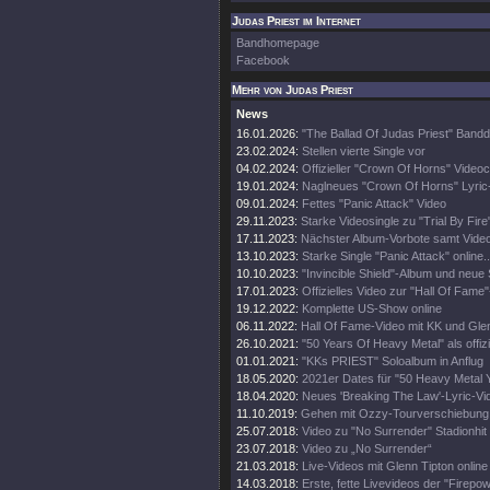
Judas Priest im Internet
Bandhomepage
Facebook
Mehr von Judas Priest
News
16.01.2026:
"The Ballad Of Judas Priest" Band
23.02.2024:
Stellen vierte Single vor
04.02.2024:
Offizieller "Crown Of Horns" Videoc
19.01.2024:
Naglneues "Crown Of Horns" Lyric
09.01.2024:
Fettes "Panic Attack" Video
29.11.2023:
Starke Videosingle zu "Trial By Fire
17.11.2023:
Nächster Album-Vorbote samt Vide
13.10.2023:
Starke Single "Panic Attack" online..
10.10.2023:
"Invincible Shield"-Album und neue 
17.01.2023:
Offizielles Video zur "Hall Of Fame
19.12.2022:
Komplette US-Show online
06.11.2022:
Hall Of Fame-Video mit KK und Gle
26.10.2021:
"50 Years Of Heavy Metal" als offiz
01.01.2021:
"KKs PRIEST" Soloalbum in Anflug
18.05.2020:
2021er Dates für "50 Heavy Metal 
18.04.2020:
Neues 'Breaking The Law'-Lyric-Vi
11.10.2019:
Gehen mit Ozzy-Tourverschiebung 
25.07.2018:
Video zu "No Surrender" Stadionhit
23.07.2018:
Video zu „No Surrender“
21.03.2018:
Live-Videos mit Glenn Tipton online
14.03.2018:
Erste, fette Livevideos der "Firepo