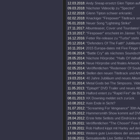
12.03.2018:
Andy Sneap ersetzt Glen Tipton auf
09.03.2018:
Nächster Videoclip zu "Spectre"
12.02.2018:
Glenn Tipton schwer erkrankt.
02.02.2018:
Knackiger "Firepower" Titeltrack on
05.01.2018:
Neuer Song "Lightning Strike"
27.11.2017:
Albumteaser, Cover und Tourdates!
23.10.2017:
"Firepower" erscheint im Jänner. T
16.12.2016:
Fetter Re-release zu "Turbo" steht 
20.12.2014:
"Defenders Of The Faith" Jubiläums
10.11.2014:
2015 Europa-dates mit Five Finger
20.06.2014:
"Battle Cry" als nächstes Soundschi
28.05.2014:
Nächste Hörprobe: "Halls Of Valhall
16.05.2014:
Neue Hörprobe und finales Artwork
02.05.2014:
Veröffentlichen "Redemeer Of Souls"
28.04.2014:
Stellen den neuen Titeltrack und Ar
19.03.2014:
40 Jahre Jubiläum und neues Album
07.01.2014:
Metal Gods bei The Simpsons. Vide
11.05.2013:
"Epitaph" DVD Trailer und neues A
03.05.2013:
Halford entert zu "Rapid Fire" die 
08.01.2013:
KK Downing meldet sich zurück.
10.08.2012:
Kein Ende in Sicht?
31.07.2012:
"Screaming For Vengeance" 30th An
29.05.2012:
Hammersmith Show kommt auf DV
28.04.2012:
Erste fette Setlists und Eindrücke d
21.09.2011:
Veröffentlichen "The Chosen" Few C
17.09.2011:
Rob Halford kippt mit Harley auf d
19.06.2011:
Weitere gute Livevideos der aktuell
10.06.2011:
Sensationelle Live Setlist + Presse