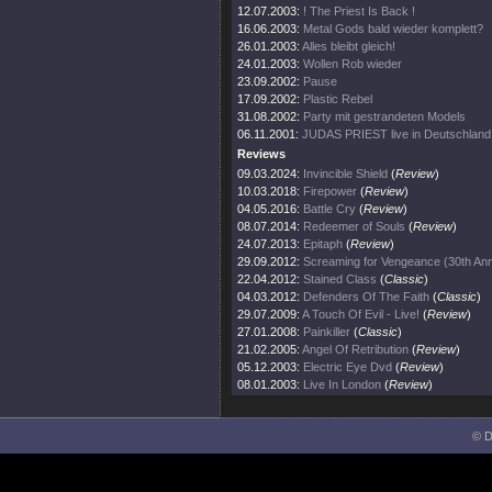
12.07.2003:
! The Priest Is Back !
16.06.2003:
Metal Gods bald wieder komplett?
26.01.2003:
Alles bleibt gleich!
24.01.2003:
Wollen Rob wieder
23.09.2002:
Pause
17.09.2002:
Plastic Rebel
31.08.2002:
Party mit gestrandeten Models
06.11.2001:
JUDAS PRIEST live in Deutschland
Reviews
09.03.2024:
Invincible Shield
(
Review
)
10.03.2018:
Firepower
(
Review
)
04.05.2016:
Battle Cry
(
Review
)
08.07.2014:
Redeemer of Souls
(
Review
)
24.07.2013:
Epitaph
(
Review
)
29.09.2012:
Screaming for Vengeance (30th Ann
22.04.2012:
Stained Class
(
Classic
)
04.03.2012:
Defenders Of The Faith
(
Classic
)
29.07.2009:
A Touch Of Evil - Live!
(
Review
)
27.01.2008:
Painkiller
(
Classic
)
21.02.2005:
Angel Of Retribution
(
Review
)
05.12.2003:
Electric Eye Dvd
(
Review
)
08.01.2003:
Live In London
(
Review
)
© D