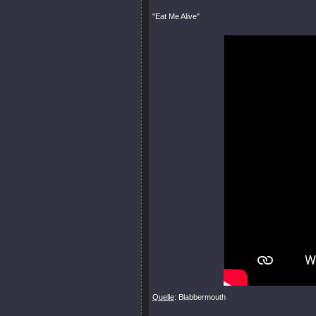
"Eat Me Alive"
Quelle
: Blabbermouth