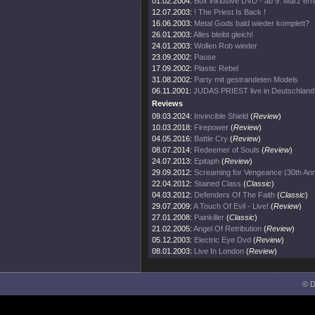
01.02.2004:
Box inklusive DVD - ab 9. März erhä
12.07.2003:
! The Priest Is Back !
16.06.2003:
Metal Gods bald wieder komplett?
26.01.2003:
Alles bleibt gleich!
24.01.2003:
Wollen Rob wieder
23.09.2002:
Pause
17.09.2002:
Plastic Rebel
31.08.2002:
Party mit gestrandeten Models
06.11.2001:
JUDAS PRIEST live in Deutschland
Reviews
09.03.2024:
Invincible Shield
(
Review
)
10.03.2018:
Firepower
(
Review
)
04.05.2016:
Battle Cry
(
Review
)
08.07.2014:
Redeemer of Souls
(
Review
)
24.07.2013:
Epitaph
(
Review
)
29.09.2012:
Screaming for Vengeance (30th Ann
22.04.2012:
Stained Class
(
Classic
)
04.03.2012:
Defenders Of The Faith
(
Classic
)
29.07.2009:
A Touch Of Evil - Live!
(
Review
)
27.01.2008:
Painkiller
(
Classic
)
21.02.2005:
Angel Of Retribution
(
Review
)
05.12.2003:
Electric Eye Dvd
(
Review
)
08.01.2003:
Live In London
(
Review
)
© D