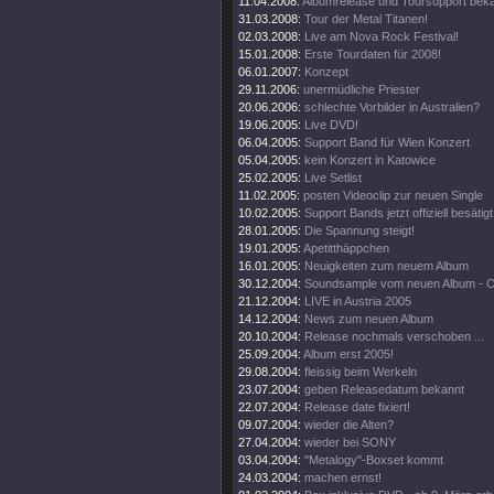
11.04.2008:
Albumrelease und Toursupport beka
31.03.2008:
Tour der Metal Titanen!
02.03.2008:
Live am Nova Rock Festival!
15.01.2008:
Erste Tourdaten für 2008!
06.01.2007:
Konzept
29.11.2006:
unermüdliche Priester
20.06.2006:
schlechte Vorbilder in Australien?
19.06.2005:
Live DVD!
06.04.2005:
Support Band für Wien Konzert
05.04.2005:
kein Konzert in Katowice
25.02.2005:
Live Setlist
11.02.2005:
posten Videoclip zur neuen Single
10.02.2005:
Support Bands jetzt offiziell besätigt
28.01.2005:
Die Spannung steigt!
19.01.2005:
Apetitthäppchen
16.01.2005:
Neuigkeiten zum neuem Album
30.12.2004:
Soundsample vom neuen Album - 
21.12.2004:
LIVE in Austria 2005
14.12.2004:
News zum neuen Album
20.10.2004:
Release nochmals verschoben ...
25.09.2004:
Album erst 2005!
29.08.2004:
fleissig beim Werkeln
23.07.2004:
geben Releasedatum bekannt
22.07.2004:
Release date fixiert!
09.07.2004:
wieder die Alten?
27.04.2004:
wieder bei SONY
03.04.2004:
"Metalogy"-Boxset kommt
24.03.2004:
machen ernst!