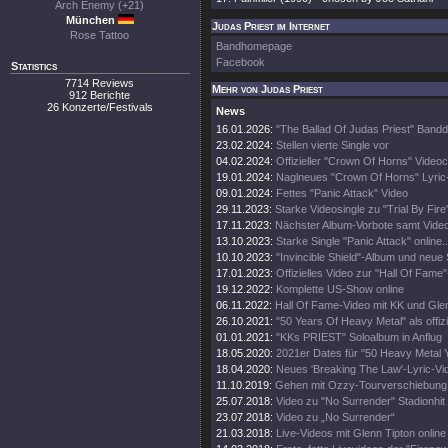
Arch Enemy (+21)
München
Judas Priest im Internet
Rose Tattoo
Bandhomepage
Facebook
Statistics
7714 Reviews
Mehr von Judas Priest
912 Berichte
26 Konzerte/Festivals
News
16.01.2026:
"The Ballad Of Judas Priest" Band
23.02.2024:
Stellen vierte Single vor
04.02.2024:
Offizieller "Crown Of Horns" Videoc
19.01.2024:
Naglneues "Crown Of Horns" Lyric
09.01.2024:
Fettes "Panic Attack" Video
29.11.2023:
Starke Videosingle zu "Trial By Fire
17.11.2023:
Nächster Album-Vorbote samt Vide
13.10.2023:
Starke Single "Panic Attack" online..
10.10.2023:
"Invincible Shield"-Album und neue 
17.01.2023:
Offizielles Video zur "Hall Of Fame
19.12.2022:
Komplette US-Show online
06.11.2022:
Hall Of Fame-Video mit KK und Gle
26.10.2021:
"50 Years Of Heavy Metal" als offiz
01.01.2021:
"KKs PRIEST" Soloalbum in Anflug
18.05.2020:
2021er Dates für "50 Heavy Metal 
18.04.2020:
Neues 'Breaking The Law'-Lyric-Vi
11.10.2019:
Gehen mit Ozzy-Tourverschiebung 
25.07.2018:
Video zu "No Surrender" Stadionhit
23.07.2018:
Video zu „No Surrender“
21.03.2018:
Live-Videos mit Glenn Tipton online