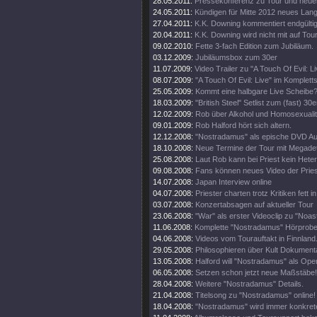
28.05.2011:
Pressekonferenz zu Tour und neue
24.05.2011:
Kündigen für Mitte 2012 neues Lan
27.04.2011:
K.K. Downing kommentiert endgültig
20.04.2011:
K.K. Downing wird nicht mit auf Tou
09.02.2010:
Fette 3-fach Edition zum Jubiläum.
03.12.2009:
Jubiläumsbox zum 30er
11.07.2009:
Video Trailer zu "A Touch Of Evil: Li
08.07.2009:
"A Touch Of Evil: Live" im Komplett
25.05.2009:
Kommt eine halbgare Live Scheibe
18.03.2009:
"British Steel" Setlist zum (fast) 30e
12.02.2009:
Rob über Alkohol und Homosexualit
09.01.2009:
Rob Halford hört sich altern.
12.12.2008:
"Nostradamus" als epische DVD Au
18.10.2008:
Neue Termine der Tour mit Megade
25.08.2008:
Laut Rob kann bei Priest kein Heter
09.08.2008:
Fans können neues Video der Pries
14.07.2008:
Japan Interview online
04.07.2008:
Priester charten trotz Kritiken fett 
03.07.2008:
Konzertabsagen auf aktueller Tour
23.06.2008:
"War" als erster Videoclip zu "Noa
11.06.2008:
Komplette "Nostradamus" Hörprobe
04.06.2008:
Videos vom Tourauftakt in Finnland
29.05.2008:
Philosophieren über Kult Dokumenta
13.05.2008:
Halford will "Nostradamus" als Oper
06.05.2008:
Setzen schon jetzt neue Maßstäbe!
28.04.2008:
Weitere "Nostradamus" Details.
21.04.2008:
Titelsong zu "Nostradamus" online!
18.04.2008:
"Nostradamus" wird immer konkrete