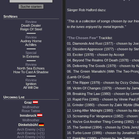
Sänger Rob Halford dazu:
SiteNews
"This is a collection of songs chosen by our fri
Review
Death Dealer
to the tunes enjoyed by metal legends."
Reign Of Steel
Review
"The Chosen Few"
Tracklist:
Audrey Horne
01. Diamonds And Rust (1977) - chosen by Joe E
Achilles
02. Dissident Aggressor (1977) - chosen by Ste
Special
03. Exciter (1978) - chosen by Accept
In Extremo
04. Beyond The Realms Of Death (1978) - chose
Review
05. Delivering The Goods (1979) - chosen by Ke
North Sea Echoes
06. The Green Manalishi (With The Two-Pron
How To Cast A Shadow
(Lamb Of God)
Review
07. The Ripper (1979) - chosen by Ozzy Osbo
Ignition
All Will Die
08. Victim Of Changes (1979) - chosen by James
09. Breaking The Law (1980) - chosen by Lem
Upcoming Live
10. Rapid Fire (1980) - chosen by Vinnie Paul (
Graz
11. Grinder (1980) - chosen by Zakk Wylde (Bla
Wolfmother
12. Living After Midnight (1980) - chosen by Al
Rose Tattoo
Innsbruck
13. Screaming For Vengeance (1982) - chosen
Wolfmother
14. You've Got Another Thing Coming (1982) - c
Dinkelsbühl
15. The Sentinel (1984) - chosen by Chris Jeri
Arch Enemy (+21)
16. Turbo Lover (1986) - chosen by Jonathan D
Arch Enemy (+21)
Arch Enemy (+21)
17. Painkiller (1990) - chosen by Joe Satriani