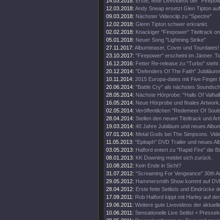
14.03.2018:
Erste, fette Livevideos der "Firepo
12.03.2018:
Andy Sneap ersetzt Glen Tipton auf
09.03.2018:
Nächster Videoclip zu "Spectre"
12.02.2018:
Glenn Tipton schwer erkrankt.
02.02.2018:
Knackiger "Firepower" Titeltrack on
05.01.2018:
Neuer Song "Lightning Strike"
27.11.2017:
Albumteaser, Cover und Tourdates!
23.10.2017:
"Firepower" erscheint im Jänner. T
16.12.2016:
Fetter Re-release zu "Turbo" steht 
20.12.2014:
"Defenders Of The Faith" Jubiläums
10.11.2014:
2015 Europa-dates mit Five Finger
20.06.2014:
"Battle Cry" als nächstes Soundschi
28.05.2014:
Nächste Hörprobe: "Halls Of Valhall
16.05.2014:
Neue Hörprobe und finales Artwork
02.05.2014:
Veröffentlichen "Redemeer Of Souls"
28.04.2014:
Stellen den neuen Titeltrack und Ar
19.03.2014:
40 Jahre Jubiläum und neues Album
07.01.2014:
Metal Gods bei The Simpsons. Vide
11.05.2013:
"Epitaph" DVD Trailer und neues A
03.05.2013:
Halford entert zu "Rapid Fire" die 
08.01.2013:
KK Downing meldet sich zurück.
10.08.2012:
Kein Ende in Sicht?
31.07.2012:
"Screaming For Vengeance" 30th An
29.05.2012:
Hammersmith Show kommt auf DV
28.04.2012:
Erste fette Setlists und Eindrücke d
17.09.2011:
Rob Halford kippt mit Harley auf d
19.06.2011:
Weitere gute Livevideos der aktuell
10.06.2011:
Sensationelle Live Setlist + Presse